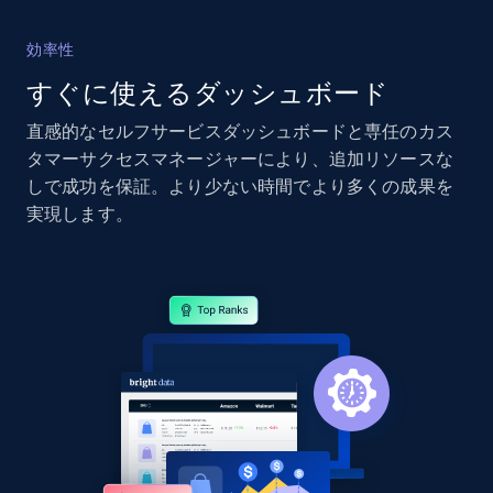
2.4K+
202+
今すぐ始める
効率性
すぐに使えるダッシュボード
直感的なセルフサービスダッシュボードと専任のカス
Google Shopping - collects products from
タマーサクセスマネージャーにより、追加リソースな
web using keywords
しで成功を保証。より少ない時間でより多くの成果を
URL, Product id, Title, Product description,
実現します。
Rating, Reviews count, Images, Variations, and
more.
2.4K+
202+
今すぐ始める
Home Depot US
URL, Domain, Country code, Model number,
Sku, Product id, Product name, Manufacturer,