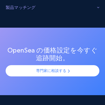
URL, Product id, Listing inventory id, Title, Rating,
販売を最適化する
製品マッチング
Reviews count shop, Reviews count item, Initial
price, and more.
ターゲットカテゴリーと製品におけるプロモーション
SKUマッチング
活動を追跡し、市場リーダーのプロモーション投資を
測定する。効果的なプロモーション戦術と新興トレン
SKUやバリエーションを複数チャネルで最適化し、製品
1.9K+
323+
今すぐ始める
ドを分析し、競争の激しい市場での売上向上を図る。
カタログの課題を解決します。AIモデルを活用して製
品・バリエーション・SKUを正確に整合させ、全プラッ
トフォームで一貫性と正確性を確保します。
OpenSea の価格設定を今すぐ
Amazon products search
追跡開始。
Asin, URL, Name, Sponsored, Initial price, Final
price, Currency, Sold, and more.
専門家に相談する
1.6K+
181+
今すぐ始める
Target