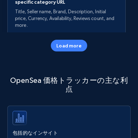
specific category URL
Title, Seller name, Brand, Description, Initial
price, Currency, Availability, Reviews count, and
more.
35.3K+
5.7K+
今すぐ始める
Load more
Amazon products - Collects products by
OpenSea 価格トラッカーの主な利
specific keywords
点
Title, Seller name, Brand, Description, Initial
price, Currency, Availability, Reviews count, and
more.
35.3K+
5.7K+
今すぐ始める
包括的なインサイト