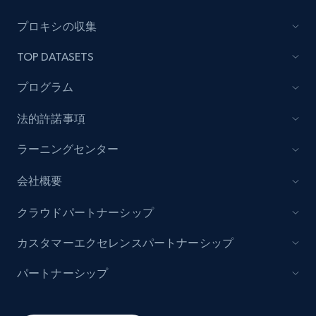
Lazada - Products
プロキシの収集
URL, Title, Rating, Reviews, Initial price, Final
TOP DATASETS
price, Currency, Stock, and more.
プログラム
991+
165+
今すぐ始める
法的許諾事項
ラーニングセンター
Lazada - Products - Discover products by
会社概要
keyword
URL, Title, Rating, Reviews, Initial price, Final
クラウドパートナーシップ
price, Currency, Stock, and more.
カスタマーエクセレンスパートナーシップ
991+
165+
今すぐ始める
パートナーシップ