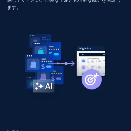
感してください。正確な予測と包括的な統計を保証し
Home Depot US - Discovery products by
ます。
specific category URL
URL, Domain, Country code, Model number,
Sku, Product id, Product name, Manufacturer,
and more.
2.1K+
355+
今すぐ始める
Amazon products global dataset
Title, Seller name, Brand, Description, Initial
price, Currency, Availability, Reviews count, and
more.
2.1K+
375+
今すぐ始める