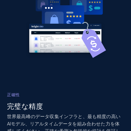
URL, Domain, Country code, Model number,
Sku, Product id, Product name, Manufacturer,
and more.
2.1K+
355+
今すぐ始める
Home Depot US - Discover products by
specified UPC
URL, Domain, Country code, Model number,
Sku, Product id, Product name, Manufacturer,
and more.
正確性
完璧な精度
2.1K+
355+
今すぐ始める
世界最高峰のデータ収集インフラと、最も精度の高い
AIモデル、リアルタイムデータを組み合わせた力を体