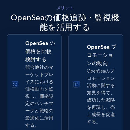
5.4K+
668+
今すぐ始める
メリット
OpenSeaの価格追跡・監視機
能を活用する
Amazon sellers info
Seller id, URL, Seller name, Description, Detailed
OpenSea の
info, Stars, Feedbacks, Return policy, and more.
OpenSea プ
価格を比較
ロモーショ
検討する
2.5K+
378+
今すぐ始める
ンの動向
競合他社のマ
OpenSeaのプ
ーケットプレ
ロモーション
イスにおける
活動に関する
価格動向を監
eBay
知見を得て、
視し、価格設
URL, Product id, Title, Seller name, Seller rating,
成功した戦略
定のベンチマ
Seller reviews, Breadcrumbs, Root category, and
を再現し、売
ークと戦略の
more.
上成長を促進
最適化に活用
する。
する。
2.5K+
359+
今すぐ始める