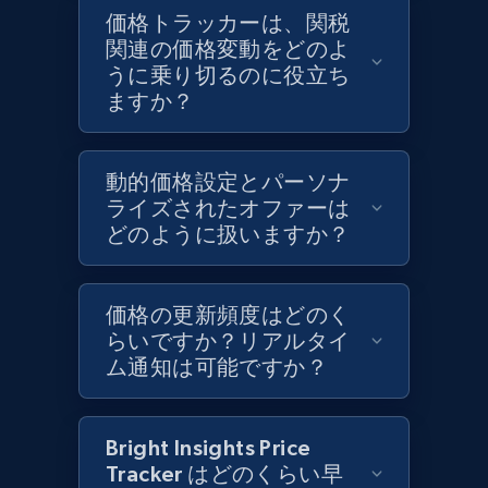
Target - Discover products by category url
価格トラッカーは、関税
URL, Product id, Title, Product description,
関連の価格変動をどのよ
Rating, Reviews count, Initial price, Discount,
うに乗り切るのに役立ち
and more.
ますか？
1.3K+
176+
今すぐ始める
動的価格設定とパーソナ
ライズされたオファーは
どのように扱いますか？
Target - Discover products by specified
UPC
価格の更新頻度はどのく
URL, Product id, Title, Product description,
らいですか？リアルタイ
Rating, Reviews count, Initial price, Discount,
ム通知は可能ですか？
and more.
1.3K+
176+
今すぐ始める
Bright Insights Price
Tracker はどのくらい早