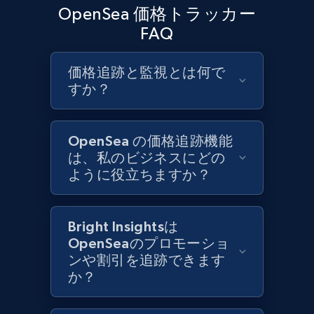
URL, Product id, Title, Product description,
OpenSea 価格トラッカー
Rating, Reviews count, Initial price, Discount,
FAQ
and more.
価格追跡と監視とは何で
1.3K+
176+
今すぐ始める
すか？
OpenSea の価格追跡機能
Target - Gather data on products using
は、私のビジネスにどの
specified keywords
ように役立ちますか？
URL, Product id, Title, Product description,
Rating, Reviews count, Initial price, Discount,
and more.
Bright Insightsは
OpenSeaのプロモーショ
1.3K+
176+
今すぐ始める
ンや割引を追跡できます
か？