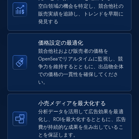
more.
空白領域の機会を特定し、競合他社の
販売実績を追跡し、トレンドを早期に
5.6K+
877+
今すぐ始める
発見する
価格設定の最適化
TikTok Shop
競合他社および販売者の価格を
URL, Title, Available, Description, Currency, Initial
OpenSeaでリアルタイムに監視し、競
price, Final price, Discount percent, and more.
争力を維持するとともに、出品物全体
での価格の一貫性を確保してくださ
5.4K+
い。
668+
今すぐ始める
小売メディアを最大化する
分析データを活用して広告効果を最適
TikTok Shop - category
化し、ROIを最大化するとともに、広告
URL, Title, Available, Description, Currency, Initial
費が持続的な成果を生み出しているこ
price, Final price, Discount percent, and more.
とを保証します。