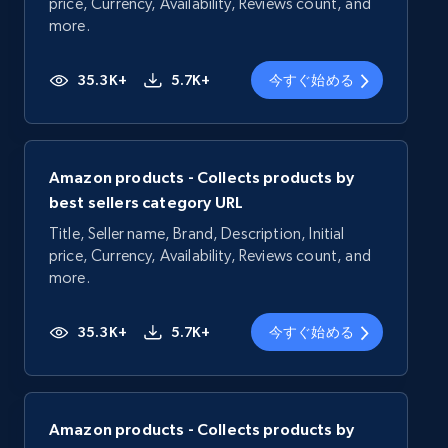
price, Currency, Availability, Reviews count, and
more.
35.3K+
5.7K+
今すぐ始める
Amazon products - Collects products by
best sellers category URL
Title, Seller name, Brand, Description, Initial
price, Currency, Availability, Reviews count, and
more.
35.3K+
5.7K+
今すぐ始める
Amazon products - Collects products by