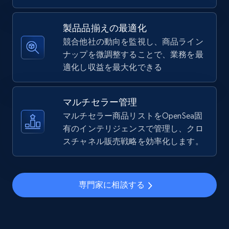
5.4K+
668+
今すぐ始める
製品品揃えの最適化
競合他社の動向を監視し、商品ライン
ナップを微調整することで、業務を最
TikTok Shop - Collect TikTok shop products
適化し収益を最大化できる
by keywords search
URL, Title, Available, Description, Currency, Initial
price, Final price, Discount percent, and more.
マルチセラー管理
マルチセラー商品リストをOpenSea固
5.4K+
有のインテリジェンスで管理し、クロ
668+
今すぐ始める
スチャネル販売戦略を効率化します。
TikTok Shop - discover records by shop url
専門家に相談する
URL, Title, Available, Description, Currency, Initial
price, Final price, Discount percent, and more.