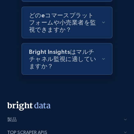
Best Buy products
どのeコマースプラット
フォームや小売業者を監
URL, Product id, Title, Images, Final price,
視できますか？
Currency, Discount, Initial price, and more.
1.1K+
149+
今すぐ始める
Bright Insightsはマルチ
チャネル監視に適してい
ますか？
Best Buy products - Collect data on
products using specified keywords
URL, Product id, Title, Images, Final price,
Currency, Discount, Initial price, and more.
1.1K+
149+
今すぐ始める
製品
TOP SCRAPER APIS