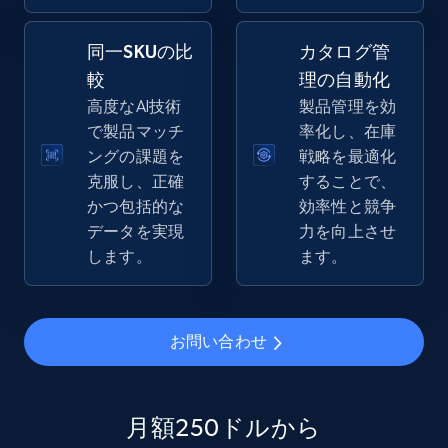
同一SKUの比
カタログ管
較
理の自動化
eBay - Gather data on products using
高度なAI技術
製品管理を効
specified keywords
で製品マッチ
率化し、在庫
URL, Product id, Title, Seller name, Seller rating,
ングの課題を
戦略を最適化
Seller reviews, Breadcrumbs, Root category, and
克服し、正確
することで、
more.
かつ包括的な
効率性と競争
データを実現
力を向上させ
2.5K+
359+
今すぐ始める
します。
ます。
eBay - Collect products from shops on eBay
お問い合わせ
URL, Product id, Title, Seller name, Seller rating,
Seller reviews, Breadcrumbs, Root category, and
more.
月額250ドルから