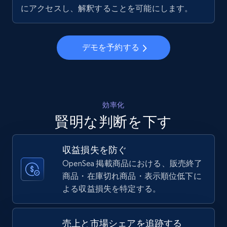
5.6K+
877+
今すぐ始める
にアクセスし、解釈することを可能にします。
デモを予約する
Walmart - products - Collects products by
specific keywords
URL, Final price, Sku, Currency, Gtin,
Specifications, Image urls, Top reviews, and
more.
効率化
賢明な判断を下す
5.6K+
877+
今すぐ始める
収益損失を防ぐ
OpenSea 掲載商品における、販売終了
商品・在庫切れ商品・表示順位低下に
Walmart - products - Discover products by
よる収益損失を特定する。
using sku numbers
URL, Final price, Sku, Currency, Gtin,
Specifications, Image urls, Top reviews, and
売上と市場シェアを追跡する