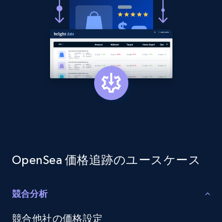
more.
2.1K+
375+
今すぐ始める
Amazon products global dataset - Collect
products from Brands URLs
Title, Seller name, Brand, Description, Initial
price, Currency, Availability, Reviews count, and
more.
2.1K+
375+
今すぐ始める
OpenSea 価格追跡のユースケース
競合分析
Etsy
競合他社の価格設定
URL, Product id, Listing inventory id, Title, Rating,