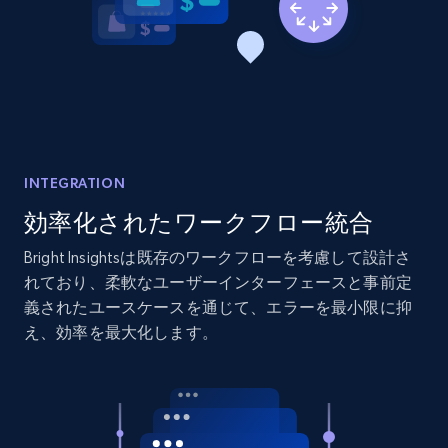
2.1K+
375+
今すぐ始める
Amazon products global dataset - Collects
products by best sellers category URL
Title, Seller name, Brand, Description, Initial
price, Currency, Availability, Reviews count, and
INTEGRATION
more.
効率化されたワークフロー統合
Bright Insightsは既存のワークフローを考慮して設計さ
2.1K+
375+
今すぐ始める
れており、柔軟なユーザーインターフェースと事前定
義されたユースケースを通じて、エラーを最小限に抑
え、効率を最大化します。
Amazon products global dataset - Collect
Amazon products by seller URL
Title, Seller name, Brand, Description, Initial
price, Currency, Availability, Reviews count, and