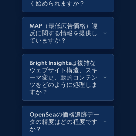
く始められますか？
Zara - Products
Category id, Product id, Product name, Price,
MAP（最低広告価格）違
Currency, Colour code, Colour, Description, and
反に関する情報を提供し
more.
ていますか？
1.2K+
208+
今すぐ始める
Bright Insightsは複雑な
ウェブサイト構造、スキ
ーマ変更、動的コンテン
Zara - Products - discovery by category url
ツをどのように処理しま
Category id, Product id, Product name, Price,
すか？
Currency, Colour code, Colour, Description, and
more.
OpenSeaの価格追跡デー
1.2K+
208+
今すぐ始める
タの精度はどの程度です
か？