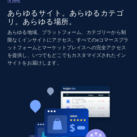
汎用性
あらゆるサイト。あらゆるカテゴ
Amazon products global dataset - Collects
リ。あらゆる場所。
products by specific category URL
Title, Seller name, Brand, Description, Initial
あらゆる地域、プラットフォーム、カテゴリーから制
price, Currency, Availability, Reviews count, and
限なくインサイトにアクセス。すべてのeコマースプラ
more.
ットフォームとマーケットプレイスへの完全アクセス
を提供し、いつでもどこでもカスタマイズされたイン
2.1K+
375+
今すぐ始める
サイトをお届けします。
Amazon products global dataset -
Collecting products by keyword search
Title, Seller name, Brand, Description, Initial
price, Currency, Availability, Reviews count, and
more.