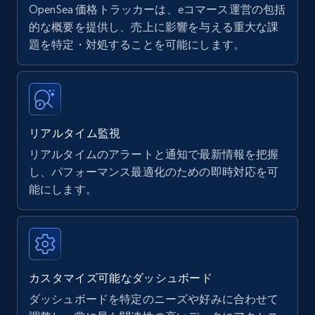
OpenSea 価格トラッカーは、eコマース運営の包括
Amazon products - find products by using
的な概要を提供し、売上に影響を与える重大な課
upc numbers
題を特定・対処することを可能にします。
Title, Seller name, Brand, Description, Initial
price, Currency, Availability, Reviews count, and
more.
リアルタイム監視
35.3K+
5.7K+
今すぐ始める
リアルタイムのアラートと通知で最新情報を把握
し、パフォーマンス最適化のための即時対応を可
能にします。
Amazon Reviews
URL, Product name, Product rating, Product
rating object, Product rating max, Rating,
Author name, Asin, and more.
カスタマイズ可能なダッシュボード
7.4K+
872+
今すぐ始める
ダッシュボードを特定のニーズや好みに合わせて