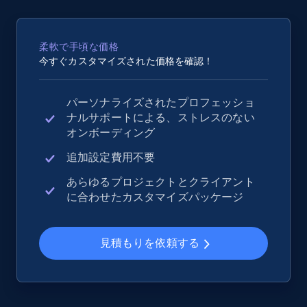
2.5K+
359+
今すぐ始める
柔軟で手頃な価格
今すぐカスタマイズされた価格を確認！
eBay - Collect records by category
パーソナライズされたプロフェッショ
URL, Product id, Title, Seller name, Seller rating,
ナルサポートによる、ストレスのない
Seller reviews, Breadcrumbs, Root category, and
オンボーディング
more.
追加設定費用不要
2.5K+
359+
今すぐ始める
あらゆるプロジェクトとクライアント
に合わせたカスタマイズパッケージ
Google Shopping
見積もりを依頼する
URL, Product id, Title, Product description,
Rating, Reviews count, Images, Variations, and
more.