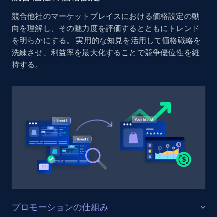
Reviews count shop, Reviews count item, Initial
競合他社のマーケットプレイスにおける価格設定の動
price, and more.
向を理解し、その魅力度を評価するとともにトレンド
を明らかにする。 実用的な知見を活用して価格戦略を
1.9K+
323+
今すぐ始める
洗練させ、利益率を最大化することで競争優位性を維
持する。
Etsy - Collect data on products using
specified keywords
URL, Product id, Listing inventory id, Title, Rating,
Reviews count shop, Reviews count item, Initial
price, and more.
1.9K+
323+
今すぐ始める
プロモーションの仕組み
Etsy - Collects data from shop's URL