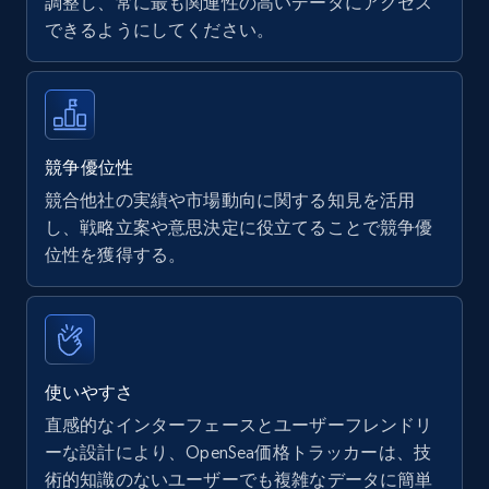
調整し、常に最も関連性の高いデータにアクセス
できるようにしてください。
Walmart - products
URL, Final price, Sku, Currency, Gtin,
Specifications, Image urls, Top reviews, and
more.
競争優位性
競合他社の実績や市場動向に関する知見を活用
5.6K+
877+
今すぐ始める
し、戦略立案や意思決定に役立てることで競争優
位性を獲得する。
Walmart - products - Find new products by
using specific category URL
URL, Final price, Sku, Currency, Gtin,
使いやすさ
Specifications, Image urls, Top reviews, and
直感的なインターフェースとユーザーフレンドリ
more.
ーな設計により、OpenSea価格トラッカーは、技
術的知識のないユーザーでも複雑なデータに簡単