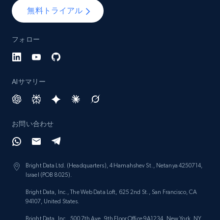
Lazada - Products - Discover products by
無料トライアル
category URL or brand URL
URL, Title, Rating, Reviews, Initial price, Final
フォロー
price, Currency, Stock, and more.
991+
165+
今すぐ始める
AIサマリー
Lazada - Products - Discover products by
お問い合わせ
seller URL
URL, Title, Rating, Reviews, Initial price, Final
price, Currency, Stock, and more.
Bright Data Ltd. (Headquarters), 4 Hamahshev St., Netanya 4250714,
Israel (POB 8025).
991+
165+
今すぐ始める
Bright Data, Inc., The Web Data Loft, 625 2nd St., San Francisco, CA
94107, United States.
Bright Data, Inc., 500 7th Ave, 9th Floor Office 9A1234, New York, NY