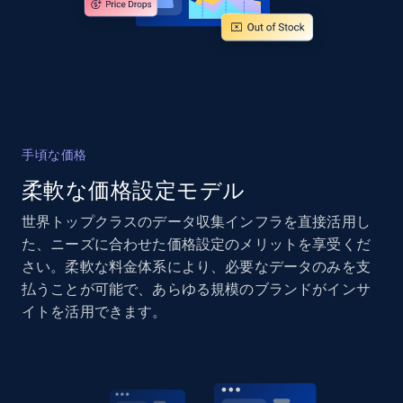
and more.
2.1K+
355+
今すぐ始める
Home Depot US - Gather data on products
手頃な価格
using specified keywords
柔軟な価格設定モデル
URL, Domain, Country code, Model number,
Sku, Product id, Product name, Manufacturer,
世界トップクラスのデータ収集インフラを直接活用し
and more.
た、ニーズに合わせた価格設定のメリットを享受くだ
さい。柔軟な料金体系により、必要なデータのみを支
2.1K+
355+
今すぐ始める
払うことが可能で、あらゆる規模のブランドがインサ
イトを活用できます。
Home Depot US - Discover products by
specified URL