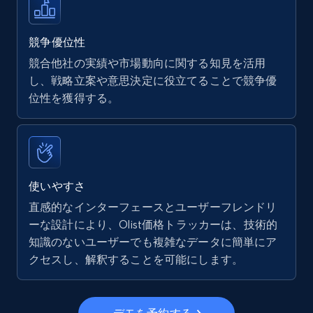
Walmart - products
URL, Final price, Sku, Currency, Gtin,
Specifications, Image urls, Top reviews, and
競争優位性
more.
競合他社の実績や市場動向に関する知見を活用
し、戦略立案や意思決定に役立てることで競争優
5.6K+
878+
今すぐ始める
位性を獲得する。
Walmart - products - Find new products by
using specific category URL
使いやすさ
URL, Final price, Sku, Currency, Gtin,
直感的なインターフェースとユーザーフレンドリ
Specifications, Image urls, Top reviews, and
ーな設計により、Olist価格トラッカーは、技術的
more.
知識のないユーザーでも複雑なデータに簡単にア
クセスし、解釈することを可能にします。
5.6K+
878+
今すぐ始める