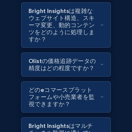
Category id, Product id, Product name, Price,
Currency, Colour code, Colour, Description, and
Bright Insightsは複雑な
more.
ウェブサイト構造、スキ
ーマ変更、動的コンテン
1.2K+
208+
今すぐ始める
ツをどのように処理しま
すか？
Zara - Products - discovery by category url
Olistの価格追跡データの
精度はどの程度ですか？
Category id, Product id, Product name, Price,
Currency, Colour code, Colour, Description, and
more.
どのeコマースプラット
フォームや小売業者を監
1.2K+
208+
今すぐ始める
視できますか？
Bright Insightsはマルチ
Best Buy products