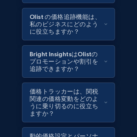
1.3K+
176+
今すぐ始める
Olist の価格追跡機能は、
私のビジネスにどのよう
に役立ちますか？
Target - Gather data on products using
specified keywords
Bright InsightsはOlistの
URL, Product id, Title, Product description,
プロモーションや割引を
Rating, Reviews count, Initial price, Discount,
追跡できますか？
and more.
1.3K+
176+
今すぐ始める
価格トラッカーは、関税
関連の価格変動をどのよ
うに乗り切るのに役立ち
ますか？
Target - Discover products by category url
URL, Product id, Title, Product description,
動的価格設定とパーソナ
Rating, Reviews count, Initial price, Discount,