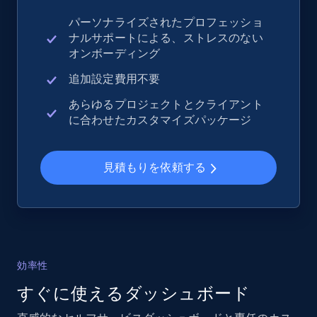
パーソナライズされたプロフェッショ
ナルサポートによる、ストレスのない
eBay - Collect records by category
オンボーディング
URL, Product id, Title, Seller name, Seller rating,
Seller reviews, Breadcrumbs, Root category, and
追加設定費用不要
more.
あらゆるプロジェクトとクライアント
に合わせたカスタマイズパッケージ
2.5K+
359+
今すぐ始める
見積もりを依頼する
Google Shopping
URL, Product id, Title, Product description,
Rating, Reviews count, Images, Variations, and
more.
効率性
すぐに使えるダッシュボード
2.4K+
202+
今すぐ始める