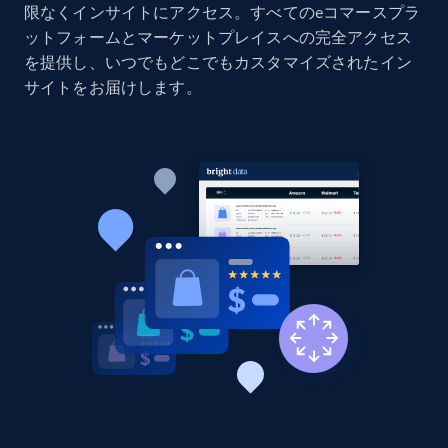
products by specific category URL
限なくインサイトにアクセス。すべてのeコマースプラ
ットフォームとマーケットプレイスへの完全アクセス
Title, Seller name, Brand, Description, Initial
price, Currency, Availability, Reviews count, and
を提供し、いつでもどこでもカスタマイズされたイン
more.
サイトをお届けします。
2.1K+
375+
今すぐ始める
Amazon products global dataset -
Collecting products by keyword search
Title, Seller name, Brand, Description, Initial
price, Currency, Availability, Reviews count, and
more.
2.1K+
375+
今すぐ始める