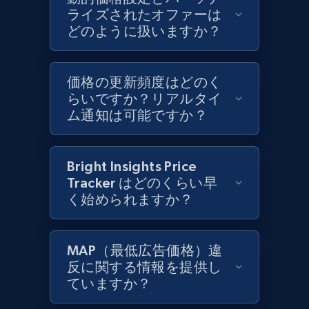
and more.
ライズされたオファーは
どのように扱いますか？
1.3K+
176+
今すぐ始める
価格の更新頻度はどのく
らいですか？リアルタイ
ム通知は可能ですか？
Target - Discover products by specified
UPC
URL, Product id, Title, Product description,
Bright Insights Price
Rating, Reviews count, Initial price, Discount,
Tracker はどのくらい早
and more.
く始められますか？
1.3K+
176+
今すぐ始める
MAP（最低広告価格）違
反に関する情報を提供し
ていますか？
Zara - Products