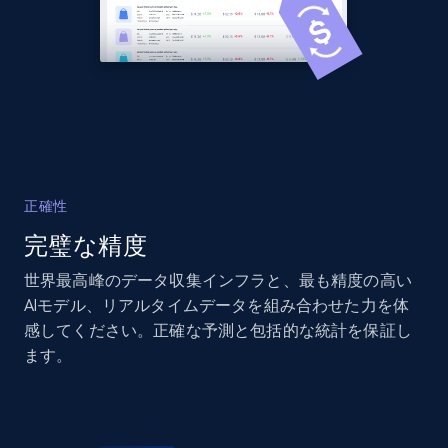
2.1K+
355+
今すぐ始める
Home Depot US - Discover products by
specified UPC
URL, Domain, Country code, Model number,
正確性
Sku, Product id, Product name, Manufacturer,
完璧な精度
and more.
世界最高峰のデータ収集インフラと、最も精度の高い
2.1K+
355+
今すぐ始める
AIモデル、リアルタイムデータを組み合わせた力を体
感してください。正確な予測と包括的な統計を保証し
ます。
Home Depot US - Discovery products by
specific category URL