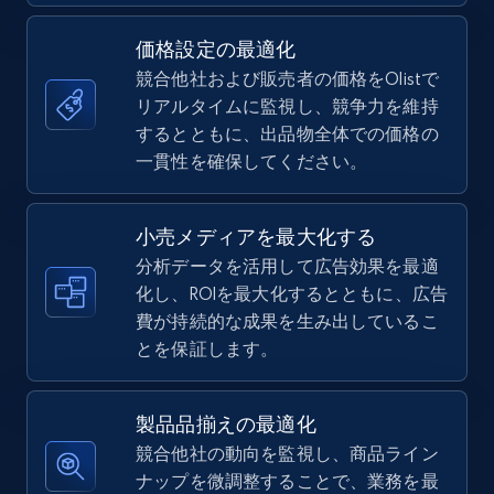
価格設定の最適化
競合他社および販売者の価格をOlistで
TikTok Shop
リアルタイムに監視し、競争力を維持
URL, Title, Available, Description, Currency, Initial
するとともに、出品物全体での価格の
price, Final price, Discount percent, and more.
一貫性を確保してください。
5.4K+
668+
今すぐ始める
小売メディアを最大化する
分析データを活用して広告効果を最適
化し、ROIを最大化するとともに、広告
費が持続的な成果を生み出しているこ
TikTok Shop - category
とを保証します。
URL, Title, Available, Description, Currency, Initial
price, Final price, Discount percent, and more.
製品品揃えの最適化
5.4K+
668+
今すぐ始める
競合他社の動向を監視し、商品ライン
ナップを微調整することで、業務を最