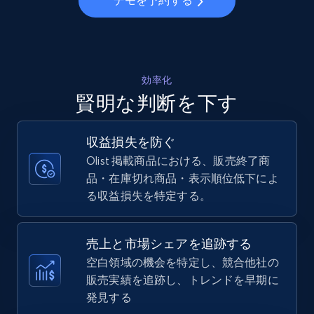
デモを予約する
Walmart - products - Collects products by
specific keywords
URL, Final price, Sku, Currency, Gtin,
Specifications, Image urls, Top reviews, and
効率化
more.
賢明な判断を下す
5.6K+
878+
今すぐ始める
収益損失を防ぐ
Olist 掲載商品における、販売終了商
品・在庫切れ商品・表示順位低下によ
る収益損失を特定する。
Walmart - products - Discover products by
using sku numbers
URL, Final price, Sku, Currency, Gtin,
売上と市場シェアを追跡する
Specifications, Image urls, Top reviews, and
空白領域の機会を特定し、競合他社の
more.
販売実績を追跡し、トレンドを早期に
発見する
5.6K+
878+
今すぐ始める