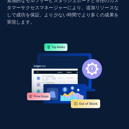
直感的なセルフサービスダッシュボードと専任のカス
タマーサクセスマネージャーにより、追加リソースな
しで成功を保証。より少ない時間でより多くの成果を
Google Shopping - collects products from
実現します。
web using keywords
URL, Product id, Title, Product description,
Rating, Reviews count, Images, Variations, and
more.
2.4K+
202+
今すぐ始める
Home Depot US
URL, Domain, Country code, Model number,
Sku, Product id, Product name, Manufacturer,
and more.
2.1K+
355+
今すぐ始める