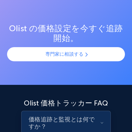
測定する。効果的なプロモーション戦術と新興トレン
SKUやバリエーションを複数チャネルで最適化し、製品
price, and more.
ドを分析し、競争の激しい市場での売上向上を図る。
カタログの課題を解決します。AIモデルを活用して製
品・バリエーション・SKUを正確に整合させ、全プラッ
1.9K+
323+
今すぐ始める
トフォームで一貫性と正確性を確保します。
Olist の価格設定を今すぐ追跡
開始。
Amazon products search
専門家に相談する
Asin, URL, Name, Sponsored, Initial price, Final
price, Currency, Sold, and more.
1.6K+
181+
今すぐ始める
Olist 価格トラッカー FAQ
Target
URL, Product id, Title, Product description,
価格追跡と監視とは何で
Rating, Reviews count, Initial price, Discount,
すか？
and more.