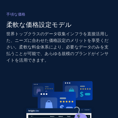
手頃な価格
柔軟な価格設定モデル
Home Depot US - Gather data on products
using specified keywords
世界トップクラスのデータ収集インフラを直接活用し
URL, Domain, Country code, Model number,
た、ニーズに合わせた価格設定のメリットを享受くだ
Sku, Product id, Product name, Manufacturer,
さい。柔軟な料金体系により、必要なデータのみを支
and more.
払うことが可能で、あらゆる規模のブランドがインサ
イトを活用できます。
2.1K+
355+
今すぐ始める
Home Depot US - Discover products by
specified URL
URL, Domain, Country code, Model number,
Sku, Product id, Product name, Manufacturer,
and more.