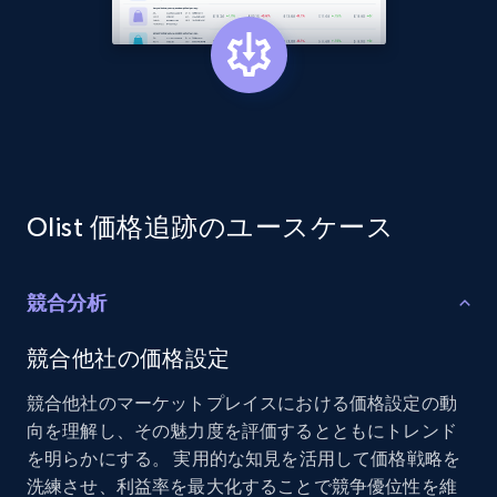
Amazon products global dataset - Collect
products from Brands URLs
Title, Seller name, Brand, Description, Initial
price, Currency, Availability, Reviews count, and
more.
Olist 価格追跡のユースケース
2.1K+
375+
今すぐ始める
競合分析
競合他社の価格設定
Etsy
競合他社のマーケットプレイスにおける価格設定の動
URL, Product id, Listing inventory id, Title, Rating,
向を理解し、その魅力度を評価するとともにトレンド
Reviews count shop, Reviews count item, Initial
を明らかにする。 実用的な知見を活用して価格戦略を
price, and more.
洗練させ、利益率を最大化することで競争優位性を維