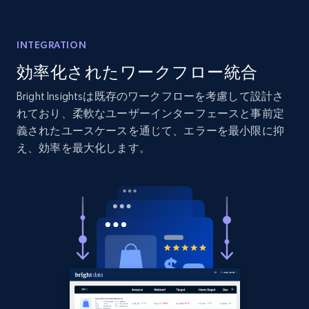
Amazon products global dataset - Collects
products by best sellers category URL
INTEGRATION
Title, Seller name, Brand, Description, Initial
効率化されたワークフロー統合
price, Currency, Availability, Reviews count, and
more.
Bright Insightsは既存のワークフローを考慮して設計さ
れており、柔軟なユーザーインターフェースと事前定
義されたユースケースを通じて、エラーを最小限に抑
2.1K+
375+
今すぐ始める
え、効率を最大化します。
Amazon products global dataset - Collect
Amazon products by seller URL
Title, Seller name, Brand, Description, Initial
price, Currency, Availability, Reviews count, and
more.
2.1K+
375+
今すぐ始める