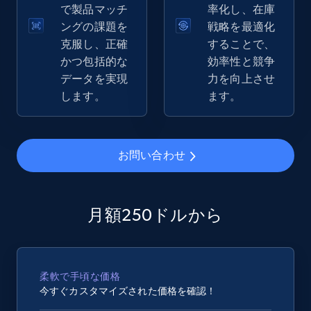
で製品マッチ
率化し、在庫
eBay - Gather data on products using
ングの課題を
戦略を最適化
specified keywords
克服し、正確
することで、
URL, Product id, Title, Seller name, Seller rating,
かつ包括的な
効率性と競争
Seller reviews, Breadcrumbs, Root category, and
データを実現
力を向上させ
more.
します。
ます。
2.5K+
359+
今すぐ始める
お問い合わせ
eBay - Collect products from shops on eBay
月額250ドルから
URL, Product id, Title, Seller name, Seller rating,
Seller reviews, Breadcrumbs, Root category, and
more.
柔軟で手頃な価格
2.5K+
359+
今すぐ始める
今すぐカスタマイズされた価格を確認！