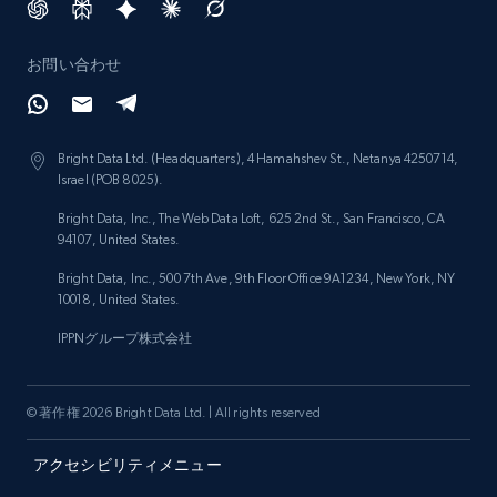
URL, Title, Rating, Reviews, Initial price, Final
price, Currency, Stock, and more.
お問い合わせ
992+
165+
今すぐ始める
Bright Data Ltd. (Headquarters), 4 Hamahshev St., Netanya 4250714,
Israel (POB 8025).
Lazada - Products - Discover products by
Bright Data, Inc., The Web Data Loft, 625 2nd St., San Francisco, CA
seller URL
94107, United States.
URL, Title, Rating, Reviews, Initial price, Final
Bright Data, Inc., 500 7th Ave, 9th Floor Office 9A1234, New York, NY
price, Currency, Stock, and more.
10018, United States.
IPPNグループ株式会社
992+
165+
今すぐ始める
© 著作権 2026 Bright Data Ltd. | All rights reserved
Lazada - Products - Discover products by
アクセシビリティメニュー
brand URL