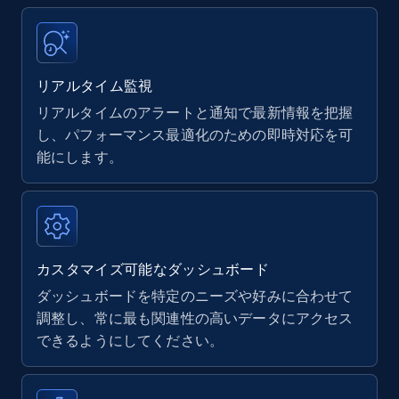
Title, Seller name, Brand, Description, Initial
price, Currency, Availability, Reviews count, and
more.
リアルタイム監視
リアルタイムのアラートと通知で最新情報を把握
35.3K+
5.7K+
今すぐ始める
し、パフォーマンス最適化のための即時対応を可
能にします。
Amazon Reviews
URL, Product name, Product rating, Product
rating object, Product rating max, Rating,
Author name, Asin, and more.
カスタマイズ可能なダッシュボード
ダッシュボードを特定のニーズや好みに合わせて
7.4K+
872+
今すぐ始める
調整し、常に最も関連性の高いデータにアクセス
できるようにしてください。