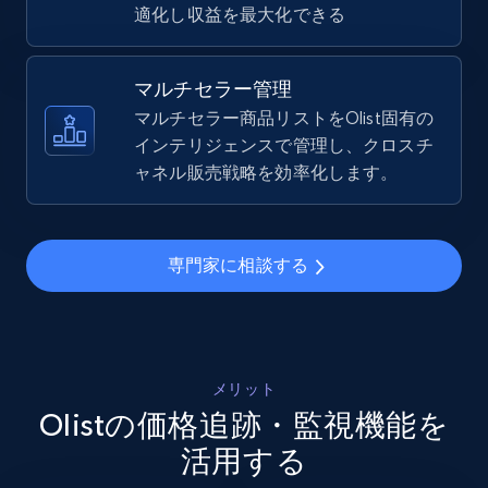
適化し収益を最大化できる
TikTok Shop - Collect TikTok shop products
by keywords search
マルチセラー管理
URL, Title, Available, Description, Currency, Initial
マルチセラー商品リストをOlist固有の
price, Final price, Discount percent, and more.
インテリジェンスで管理し、クロスチ
ャネル販売戦略を効率化します。
5.4K+
668+
今すぐ始める
専門家に相談する
TikTok Shop - discover records by shop url
URL, Title, Available, Description, Currency, Initial
price, Final price, Discount percent, and more.
メリット
Olistの価格追跡・監視機能を
5.4K+
668+
今すぐ始める
活用する