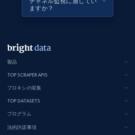
チャネル監視に適してい
URL, Product id, Title, Images, Final price,
ますか？
Currency, Discount, Initial price, and more.
1.1K+
149+
今すぐ始める
Best Buy products - Collect data on
製品
products using specified keywords
URL, Product id, Title, Images, Final price,
TOP SCRAPER APIS
Currency, Discount, Initial price, and more.
プロキシの収集
1.1K+
149+
今すぐ始める
TOP DATASETS
プログラム
Lazada - Products
法的許諾事項
URL, Title, Rating, Reviews, Initial price, Final