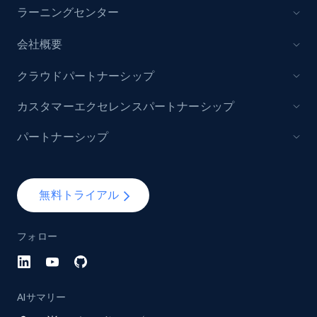
ラーニングセンター
price, Currency, Stock, and more.
会社概要
992+
165+
今すぐ始める
クラウドパートナーシップ
カスタマーエクセレンスパートナーシップ
Lazada - Products - Discover products by
パートナーシップ
keyword
URL, Title, Rating, Reviews, Initial price, Final
price, Currency, Stock, and more.
無料トライアル
992+
165+
今すぐ始める
フォロー
Lazada - Products - Discover products by
AIサマリー
category URL or brand URL