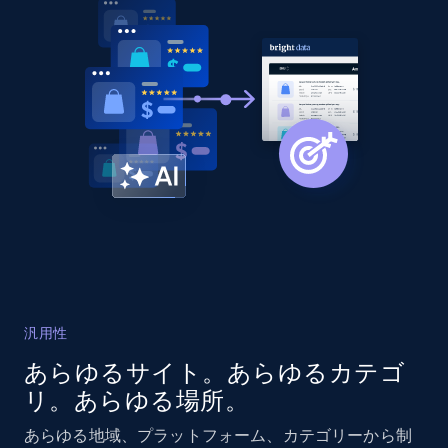
URL, Domain, Country code, Model number,
Sku, Product id, Product name, Manufacturer,
and more.
2.1K+
355+
今すぐ始める
Amazon products global dataset
Title, Seller name, Brand, Description, Initial
price, Currency, Availability, Reviews count, and
more.
汎用性
2.1K+
375+
今すぐ始める
あらゆるサイト。あらゆるカテゴ
リ。あらゆる場所。
Amazon products global dataset - Collects
あらゆる地域、プラットフォーム、カテゴリーから制