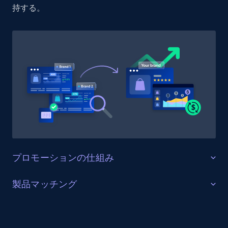
持する。
1.9K+
323+
今すぐ始める
Etsy - Collect data on products using
specified keywords
URL, Product id, Listing inventory id, Title, Rating,
Reviews count shop, Reviews count item, Initial
price, and more.
1.9K+
323+
今すぐ始める
プロモーションの仕組み
販売を最適化する
製品マッチング
Etsy - Collects data from shop's URL
ターゲットカテゴリーと製品におけるプロモーション
URL, Product id, Listing inventory id, Title, Rating,
SKUマッチング
活動を追跡し、市場リーダーのプロモーション投資を
Reviews count shop, Reviews count item, Initial