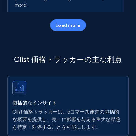
more.
35.3K+
5.7K+
今すぐ始める
Load more
Amazon products - Collects products by
Olist 価格トラッカーの主な利点
specific keywords
Title, Seller name, Brand, Description, Initial
price, Currency, Availability, Reviews count, and
more.
35.3K+
5.7K+
今すぐ始める
包括的なインサイト
Olist 価格トラッカーは、eコマース運営の包括的
な概要を提供し、売上に影響を与える重大な課題
を特定・対処することを可能にします。
Amazon products - find products by using
upc numbers