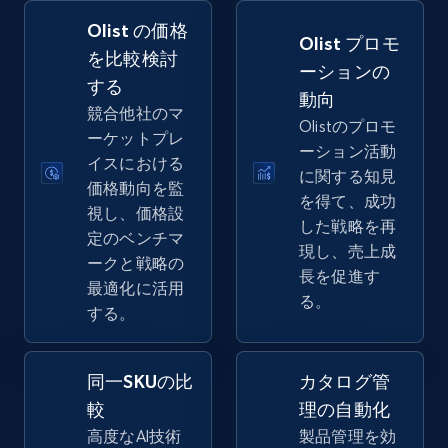
Olist の価格
Amazon sellers info
Olist プロモ
を比較検討
ーションの
Seller id, URL, Seller name, Description, Detailed
する
info, Stars, Feedbacks, Return policy, and more.
動向
競合他社のマ
Olistのプロモ
ーケットプレ
2.5K+
378+
今すぐ始める
ーション活動
イスにおける
に関する知見
価格動向を監
を得て、成功
視し、価格設
した戦略を再
定のベンチマ
eBay
現し、売上成
ークと戦略の
URL, Product id, Title, Seller name, Seller rating,
長を促進す
最適化に活用
Seller reviews, Breadcrumbs, Root category, and
る。
する。
more.
2.5K+
359+
今すぐ始める
同一SKUの比
カタログ管
較
理の自動化
高度なAI技術
製品管理を効