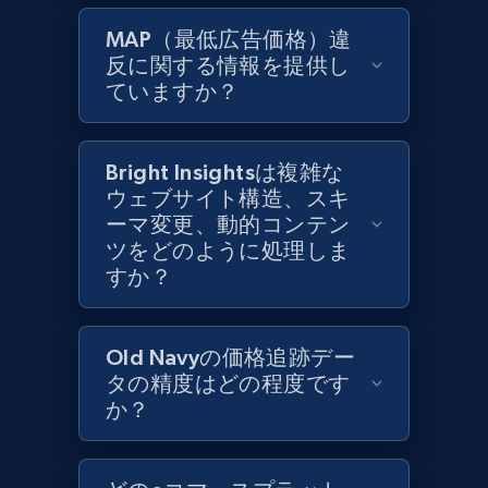
MAP（最低広告価格）違
Zara - Products
反に関する情報を提供し
Category id, Product id, Product name, Price,
ていますか？
Currency, Colour code, Colour, Description, and
more.
Bright Insightsは複雑な
1.2K+
208+
今すぐ始める
ウェブサイト構造、スキ
ーマ変更、動的コンテン
ツをどのように処理しま
すか？
Zara - Products - discovery by category url
Category id, Product id, Product name, Price,
Currency, Colour code, Colour, Description, and
Old Navyの価格追跡デー
more.
タの精度はどの程度です
か？
1.2K+
208+
今すぐ始める