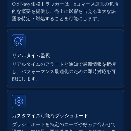
Old Navy 価格トラッカーは、eコマース運営の包括
Amazon products - find products by using
的な概要を提供し、売上に影響を与える重大な課
upc numbers
題を特定・対処することを可能にします。
Title, Seller name, Brand, Description, Initial
price, Currency, Availability, Reviews count, and
more.
リアルタイム監視
35.3K+
5.7K+
今すぐ始める
リアルタイムのアラートと通知で最新情報を把握
し、パフォーマンス最適化のための即時対応を可
能にします。
Amazon Reviews
URL, Product name, Product rating, Product
rating object, Product rating max, Rating,
Author name, Asin, and more.
カスタマイズ可能なダッシュボード
7.4K+
871+
今すぐ始める
ダッシュボードを特定のニーズや好みに合わせて