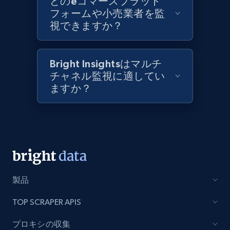
どのeコマースプラット
フォームや小売業者を監
Best Buy products
視できますか？
URL, Product id, Title, Images, Final price,
Currency, Discount, Initial price, and more.
Bright Insightsはマルチ
チャネル監視に適してい
1.1K+
149+
今すぐ始める
ますか？
Best Buy products - Collect data on
products using specified keywords
URL, Product id, Title, Images, Final price,
Currency, Discount, Initial price, and more.
製品
1.1K+
149+
今すぐ始める
TOP SCRAPER APIS
プロキシの収集