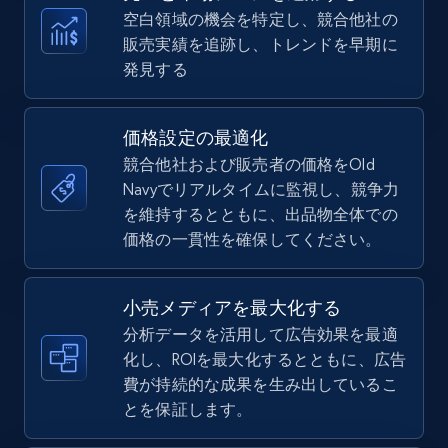
more.
空白領域の機会を特定し、競合他社の
販売実績を追跡し、トレンドを早期に
5.6K+
876+
今すぐ始める
発見する
価格設定の最適化
TikTok Shop
競合他社および販売者の価格をOld
URL, Title, Available, Description, Currency, Initial
Navyでリアルタイムに監視し、競争力
price, Final price, Discount percent, and more.
を維持するとともに、出品物全体での
価格の一貫性を確保してください。
5.4K+
668+
今すぐ始める
小売メディアを最大化する
分析データを活用して広告効果を最適
化し、ROIを最大化するとともに、広告
TikTok Shop - category
費が持続的な成果を生み出しているこ
URL, Title, Available, Description, Currency, Initial
とを保証します。
price, Final price, Discount percent, and more.