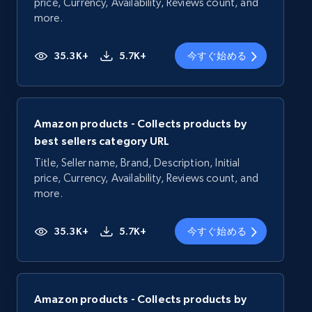
price, Currency, Availability, Reviews count, and
more.
35.3K+
5.7K+
今すぐ始める
Amazon products - Collects products by
best sellers category URL
Title, Seller name, Brand, Description, Initial
price, Currency, Availability, Reviews count, and
more.
35.3K+
5.7K+
今すぐ始める
Amazon products - Collects products by