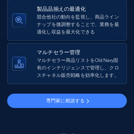
5.4K+
668+
今すぐ始める
製品品揃えの最適化
競合他社の動向を監視し、商品ライン
ナップを微調整することで、業務を最
適化し収益を最大化できる
TikTok Shop - Collect TikTok shop products
by keywords search
URL, Title, Available, Description, Currency, Initial
マルチセラー管理
price, Final price, Discount percent, and more.
マルチセラー商品リストをOld Navy固
有のインテリジェンスで管理し、クロ
5.4K+
スチャネル販売戦略を効率化します。
668+
今すぐ始める
専門家に相談する
TikTok Shop - discover records by shop url
URL, Title, Available, Description, Currency, Initial
price, Final price, Discount percent, and more.