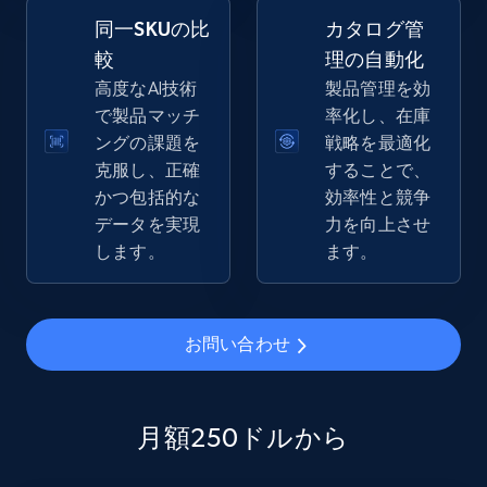
同一SKUの比
カタログ管
較
理の自動化
高度なAI技術
製品管理を効
eBay - Gather data on products using
で製品マッチ
率化し、在庫
specified keywords
ングの課題を
戦略を最適化
URL, Product id, Title, Seller name, Seller rating,
克服し、正確
することで、
Seller reviews, Breadcrumbs, Root category, and
かつ包括的な
効率性と競争
more.
データを実現
力を向上させ
します。
ます。
2.5K+
359+
今すぐ始める
お問い合わせ
eBay - Collect products from shops on eBay
URL, Product id, Title, Seller name, Seller rating,
Seller reviews, Breadcrumbs, Root category, and
月額250ドルから
more.