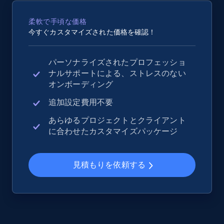
2.5K+
359+
今すぐ始める
柔軟で手頃な価格
今すぐカスタマイズされた価格を確認！
eBay - Collect records by category
パーソナライズされたプロフェッショ
ナルサポートによる、ストレスのない
URL, Product id, Title, Seller name, Seller rating,
オンボーディング
Seller reviews, Breadcrumbs, Root category, and
more.
追加設定費用不要
あらゆるプロジェクトとクライアント
2.5K+
359+
今すぐ始める
に合わせたカスタマイズパッケージ
見積もりを依頼する
Google Shopping
URL, Product id, Title, Product description,
Rating, Reviews count, Images, Variations, and
more.