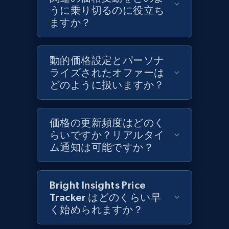
Target - Discover products by category url
うに乗り切るのに役立ち
URL, Product id, Title, Product description,
ますか？
Rating, Reviews count, Initial price, Discount,
and more.
動的価格設定とパーソナ
1.3K+
ライズされたオファーは
175+
今すぐ始める
どのように扱いますか？
Target - Discover products by specified
価格の更新頻度はどのく
UPC
らいですか？リアルタイ
ム通知は可能ですか？
URL, Product id, Title, Product description,
Rating, Reviews count, Initial price, Discount,
and more.
Bright Insights Price
Tracker はどのくらい早
1.3K+
175+
今すぐ始める
く始められますか？