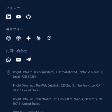
Lazada - Products - Discover products by
フォロー
category URL or brand URL
URL, Title, Rating, Reviews, Initial price, Final
price, Currency, Stock, and more.
AIサマリー
991+
165+
今すぐ始める
お問い合わせ
Lazada - Products - Discover products by
seller URL
Bright Data Ltd. (Headquarters), 4 Hamahshev St., Netanya 4250714,
URL, Title, Rating, Reviews, Initial price, Final
Israel (POB 8025).
price, Currency, Stock, and more.
Bright Data, Inc., The Web Data Loft, 625 2nd St., San Francisco, CA
94107, United States.
991+
165+
今すぐ始める
Bright Data, Inc., 500 7th Ave, 9th Floor Office 9A1234, New York, NY
10018, United States.