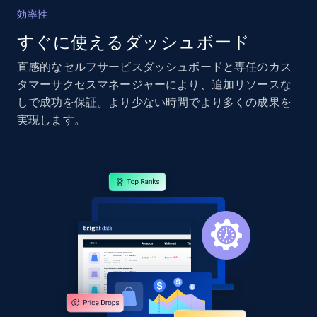
効率性
2.4K+
200+
今すぐ始める
すぐに使えるダッシュボード
直感的なセルフサービスダッシュボードと専任のカス
タマーサクセスマネージャーにより、追加リソースな
Google Shopping - collects products from
しで成功を保証。より少ない時間でより多くの成果を
web using keywords
実現します。
URL, Product id, Title, Product description,
Rating, Reviews count, Images, Variations, and
more.
2.4K+
200+
今すぐ始める
Home Depot US
URL, Domain, Country code, Model number,
Sku, Product id, Product name, Manufacturer,