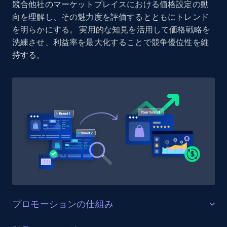
競合他社のマーケットプレイスにおける価格設定の動
Reviews count shop, Reviews count item, Initial
向を理解し、その魅力度を評価するとともにトレンド
price, and more.
を明らかにする。 実用的な知見を活用して価格戦略を
洗練させ、利益率を最大化することで競争優位性を維
1.9K+
323+
今すぐ始める
持する。
Etsy - Collect data on products using
specified keywords
URL, Product id, Listing inventory id, Title, Rating,
Reviews count shop, Reviews count item, Initial
price, and more.
1.9K+
323+
今すぐ始める
プロモーションの仕組み
Etsy - Collects data from shop's URL