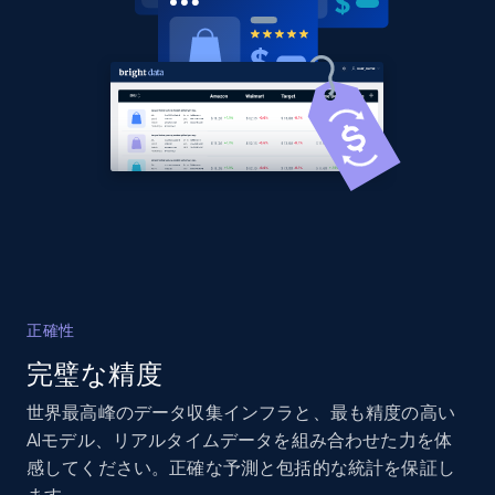
URL, Domain, Country code, Model number,
Sku, Product id, Product name, Manufacturer,
and more.
2.1K+
355+
今すぐ始める
Home Depot US - Discover products by
specified UPC
URL, Domain, Country code, Model number,
Sku, Product id, Product name, Manufacturer,
正確性
and more.
完璧な精度
2.1K+
355+
今すぐ始める
世界最高峰のデータ収集インフラと、最も精度の高い
AIモデル、リアルタイムデータを組み合わせた力を体
感してください。正確な予測と包括的な統計を保証し