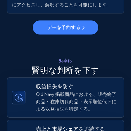
5.6K+
876+
今すぐ始める
にアクセスし、解釈することを可能にします。
デモを予約する
Walmart - products - Collects products by
specific keywords
URL, Final price, Sku, Currency, Gtin,
Specifications, Image urls, Top reviews, and
more.
効率化
賢明な判断を下す
5.6K+
876+
今すぐ始める
収益損失を防ぐ
Old Navy 掲載商品における、販売終了
商品・在庫切れ商品・表示順位低下に
Walmart - products - Discover products by
よる収益損失を特定する。
using sku numbers
URL, Final price, Sku, Currency, Gtin,
Specifications, Image urls, Top reviews, and
売上と市場シェアを追跡する