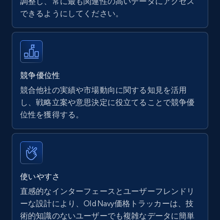
調整し、常に最も関連性の高いデータにアクセス
できるようにしてください。
Walmart - products
URL, Final price, Sku, Currency, Gtin,
Specifications, Image urls, Top reviews, and
more.
競争優位性
競合他社の実績や市場動向に関する知見を活用
5.6K+
876+
今すぐ始める
し、戦略立案や意思決定に役立てることで競争優
位性を獲得する。
Walmart - products - Find new products by
using specific category URL
URL, Final price, Sku, Currency, Gtin,
使いやすさ
Specifications, Image urls, Top reviews, and
直感的なインターフェースとユーザーフレンドリ
more.
ーな設計により、Old Navy価格トラッカーは、技
術的知識のないユーザーでも複雑なデータに簡単