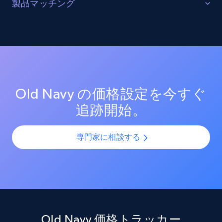
販売を最適化する
製品マッチング
URL, Product id, Listing inventory id, Title, Rating,
ターゲットカテゴリーと製品におけるプロモーション
Reviews count shop, Reviews count item, Initial
SKUマッチング
price, and more.
活動を追跡し、市場リーダーのプロモーション投資を
測定する。効果的なプロモーション戦術と新興トレン
SKUやバリエーションを複数チャネルで最適化し、製品
ドを分析し、競争の激しい市場での売上向上を図る。
カタログの課題を解決します。AIモデルを活用して製
1.9K+
323+
今すぐ始める
品・バリエーション・SKUを正確に整合させ、全プラッ
トフォームで一貫性と正確性を確保します。
Old Navy の価格設定を今すぐ
追跡開始。
Amazon products search
Asin, URL, Name, Sponsored, Initial price, Final
price, Currency, Sold, and more.
専門家に相談する
1.6K+
181+
今すぐ始める
Target
Old Navy 価格トラッカー