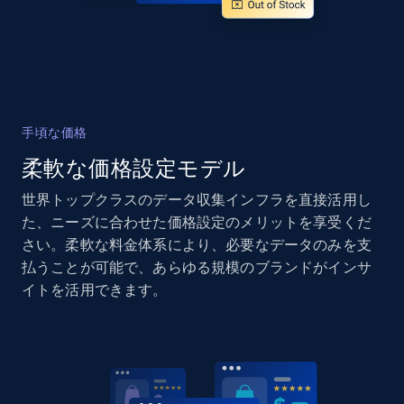
and more.
2.1K+
355+
今すぐ始める
手頃な価格
Home Depot US - Gather data on products
using specified keywords
柔軟な価格設定モデル
URL, Domain, Country code, Model number,
世界トップクラスのデータ収集インフラを直接活用し
Sku, Product id, Product name, Manufacturer,
た、ニーズに合わせた価格設定のメリットを享受くだ
and more.
さい。柔軟な料金体系により、必要なデータのみを支
払うことが可能で、あらゆる規模のブランドがインサ
2.1K+
355+
今すぐ始める
イトを活用できます。
Home Depot US - Discover products by
specified URL