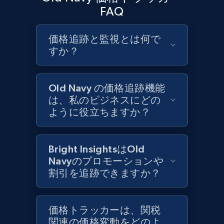
URL, Product id, Title, Product description,
FAQ
Rating, Reviews count, Initial price, Discount,
and more.
価格追跡と監視とは何で
すか？
1.3K+
175+
今すぐ始める
Old Navy の価格追跡機能
は、私のビジネスにどの
Target - Gather data on products using
ように役立ちますか？
specified keywords
URL, Product id, Title, Product description,
Rating, Reviews count, Initial price, Discount,
Bright InsightsはOld
and more.
Navyのプロモーションや
割引を追跡できますか？
1.3K+
175+
今すぐ始める
価格トラッカーは、関税
関連の価格変動をどのよ