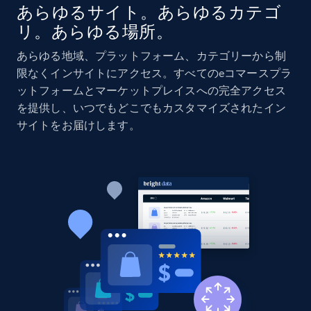
あらゆるサイト。あらゆるカテゴ
リ。あらゆる場所。
Amazon products global dataset - Collects
products by specific category URL
あらゆる地域、プラットフォーム、カテゴリーから制
Title, Seller name, Brand, Description, Initial
限なくインサイトにアクセス。すべてのeコマースプラ
price, Currency, Availability, Reviews count, and
ットフォームとマーケットプレイスへの完全アクセス
more.
を提供し、いつでもどこでもカスタマイズされたイン
サイトをお届けします。
2.1K+
375+
今すぐ始める
Amazon products global dataset -
Collecting products by keyword search
Title, Seller name, Brand, Description, Initial
price, Currency, Availability, Reviews count, and
more.