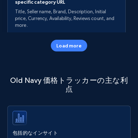
specific category URL
Title, Seller name, Brand, Description, Initial
price, Currency, Availability, Reviews count, and
more.
35.3K+
5.7K+
今すぐ始める
Load more
Amazon products - Collects products by
Old Navy 価格トラッカーの主な利
specific keywords
点
Title, Seller name, Brand, Description, Initial
price, Currency, Availability, Reviews count, and
more.
35.3K+
5.7K+
今すぐ始める
包括的なインサイト