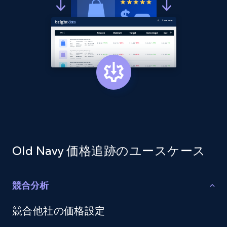
more.
2.1K+
375+
今すぐ始める
Amazon products global dataset - Collect
products from Brands URLs
Title, Seller name, Brand, Description, Initial
price, Currency, Availability, Reviews count, and
more.
Old Navy 価格追跡のユースケース
2.1K+
375+
今すぐ始める
競合分析
Etsy
競合他社の価格設定
URL, Product id, Listing inventory id, Title, Rating,