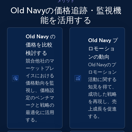
メリット
5.4K+
668+
今すぐ始める
Old Navyの価格追跡・監視機
能を活用する
Amazon sellers info
Old Navy の
Old Navy プ
Seller id, URL, Seller name, Description, Detailed
価格を比較
info, Stars, Feedbacks, Return policy, and more.
ロモーショ
検討する
ンの動向
競合他社のマ
2.5K+
378+
今すぐ始める
Old Navyのプ
ーケットプレ
ロモーション
イスにおける
活動に関する
価格動向を監
知見を得て、
視し、価格設
eBay
成功した戦略
定のベンチマ
URL, Product id, Title, Seller name, Seller rating,
を再現し、売
ークと戦略の
Seller reviews, Breadcrumbs, Root category, and
上成長を促進
最適化に活用
more.
する。
する。
2.5K+
359+
今すぐ始める