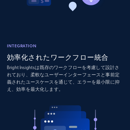
2.1K+
375+
今すぐ始める
Amazon products global dataset - Collects
products by best sellers category URL
INTEGRATION
Title, Seller name, Brand, Description, Initial
price, Currency, Availability, Reviews count, and
効率化されたワークフロー統合
more.
Bright Insightsは既存のワークフローを考慮して設計さ
れており、柔軟なユーザーインターフェースと事前定
2.1K+
375+
今すぐ始める
義されたユースケースを通じて、エラーを最小限に抑
え、効率を最大化します。
Amazon products global dataset - Collect
Amazon products by seller URL
Title, Seller name, Brand, Description, Initial
price, Currency, Availability, Reviews count, and