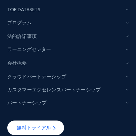
TOP DATASETS
Lazada - Products
URL, Title, Rating, Reviews, Initial price, Final
プログラム
price, Currency, Stock, and more.
法的許諾事項
991+
165+
今すぐ始める
ラーニングセンター
会社概要
Lazada - Products - Discover products by
クラウドパートナーシップ
keyword
URL, Title, Rating, Reviews, Initial price, Final
カスタマーエクセレンスパートナーシップ
price, Currency, Stock, and more.
パートナーシップ
991+
165+
今すぐ始める
無料トライアル