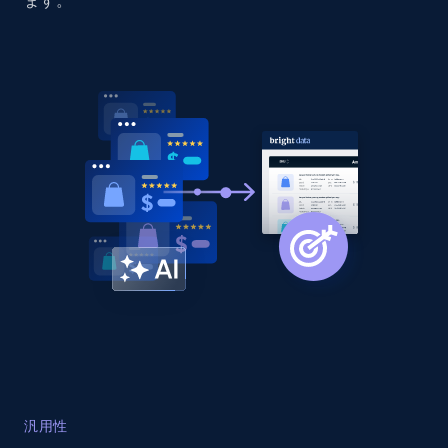
ます。
Home Depot US - Discovery products by
specific category URL
URL, Domain, Country code, Model number,
Sku, Product id, Product name, Manufacturer,
and more.
2.1K+
355+
今すぐ始める
Amazon products global dataset
Title, Seller name, Brand, Description, Initial
price, Currency, Availability, Reviews count, and
more.
2.1K+
375+
今すぐ始める
汎用性