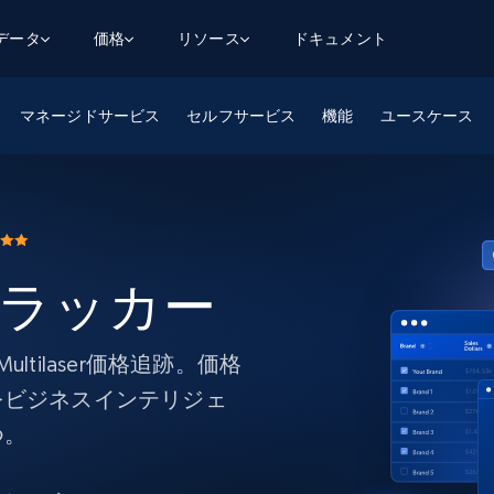
用データ
価格
リソース
ドキュメント
マネージドサービス
AGENTIC WEB EXECUTION
データフィード
データ
セルフサービス
機能
ユースケース
デ
デ
リ
学習ハブ
検索と抽出
スクレーパー
スクレイパーAPI
から始まる
$1
$0.75/1k rec
決
壁でトレ
AIアプリがWebを検索・クロールできるよう
600以上のウェブサイトからリアルタイム
FREE TIER
にする
データを取得
ブログ
Scraper Studio
リンクトイン
eコマース
から始まる
エージェントブラウザ
$1/1k req
ソーシャルメディア
チャットGPT
ケーススタディ
FREE TIER
学習のた
エージェントがウェブサイトを閲覧し、行動
AIスクレイパースタジオ
価格トラッカー
ウェブ動
できるようにする
から始まる
どのサイトもデータパイプラインに変換
データセットマーケットプレイス
オンラインセミナー
エンジ
$250/100K rec
ブライトデータMCP
FREE
データセットマーケットプレイス
ウェブを解き放つオールインワンツールキッ
から始まる
プロキシロケーション
Data Firehose
ットを
ト
tilaser価格追跡。価格
事前収集された600以上のドメインからの
$0.2/1k HTML
データ
をビジネスインテリジェ
リンクトイン
eコマース
マスタークラス
ングに
ソーシャルメディア
不動産
つ。
Data Firehose
ビデオ
Real-time web data, delivered as it’s
collected
から始まる