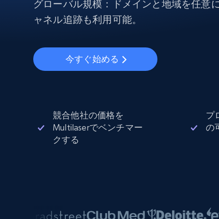
から始まる
グローバル規模：ドメインと地域を任意
$5
$2.5/G
50% OFF
ャネル追跡も利用可能。
プロキシサービス
から始まる
ISPプロキシ
$1.3/IP
住宅用プロキシ
50% OFF
今すぐ始める
400M+ 実際のピアデバイスからのグ
バルIP
データセンタープロキシ
効率的なデータ抽出を実現する高速
性の高いプロキシ
競合他社の価格を
プ
Multilaserでベンチマー
の
クする