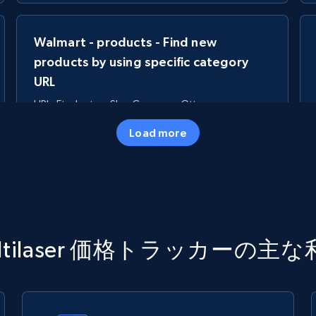
Walmart - products - Find new
products by using specific category
URL
URL, Final price, Sku, Currency, Gtin,
Specifications, Image urls, Top reviews, and
Load more
more.
5.6K+
874+
今すぐ始める
TikTok Shop
ltilaser 価格トラッカーの主
URL, Title, Available, Description, Currency, Initial
price, Final price, Discount percent, and more.