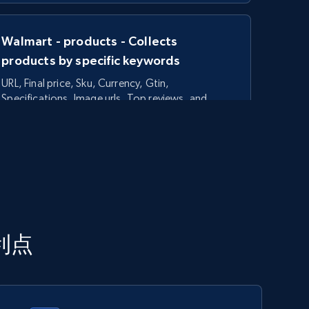
Walmart - products - Collects
products by specific keywords
URL, Final price, Sku, Currency, Gtin,
Specifications, Image urls, Top reviews, and
more.
5.6K+
874+
今すぐ始める
TikTok Shop - category
な利点
URL, Title, Available, Description, Currency, Initial
price, Final price, Discount percent, and more.