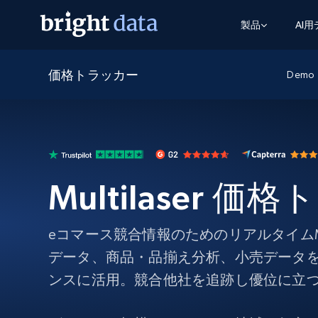
製品
AI
価格トラッカー
ウェブアクセスAPI
マルチモーダルトレーニング
WEBアクセスAPI
Demo
ツール
Web Unlocker API
動画と音声データ
Web Unlocker API
から始まる
$1/1k req
1つのAPIでブロックとCAPTCHAを解
より多くのデータで、より少ない障
FREE TIER
ーニング
統合
Discover API
FREE
から始まる
クロールAPI
ビデオフィード – VLA対応済み
$1/1k req
Always live web discovery for agents
ブラウザ拡張機能
ヒューマノイドロボットのポリシー
Multilaser 
めの継続的かつターゲットを絞った
SERP API
SERP API
から始まる
画を取得
ネットワークステータス
$1/1k req
オンデマンドですばやく容易に検索
FREE TIER
ンをスクレイピング
データパッケージ
グーグル
ビング
ダックダックゴ
から始まる
Scraping Browser
あらゆる業界向けのLLM対応データセ
eコマース競合情報のためのリアルタイムMul
$5/GB
ヤンデックス
入手
データ、商品・品揃え分析、小売データ
Scraping Browser
組み込みのブロック解除とホスティ
ンスに活用。競合他社を追跡し優位に立
プロキシサービス
よるスクレイピングブラウザの設定
住宅用プロキシ