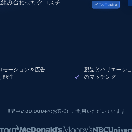
に組み合わせたクロスチ
データセンタープロキシ
$0.9/IP
B
ISPプロキシ
ロー
70万以上の完全準拠の静的住宅用プロキシ
で信頼
ロモーション＆広告
製品とバリエーシ
可能性
のマッチング
世界中の20,000+のお客様にご利用いただいています