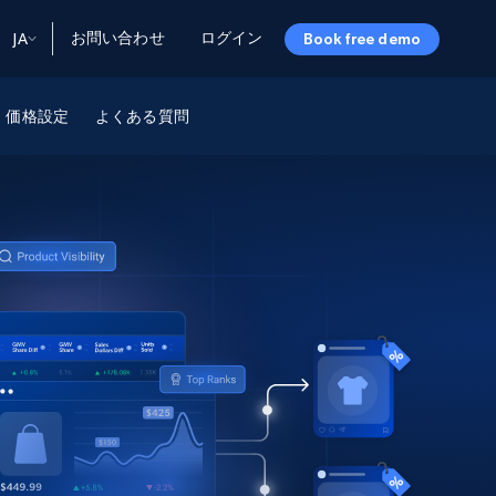
お問い合わせ
ログイン
JA
Book free demo
ータ
ータと洞察
ソース
価格設定
よくある質問
会社情報
Startup Program
Retail Intelligence
から始まる
NEW
リテールインサイト
$2000/mo
リアルタイムのECインサイトとAI搭載レコ
メンデーションを提供
パートナープログラム
Demo Agents
Managed Data
から始まる
マネージドデータサービス
$1500/mo
Acquisition
トラストセンター
カスタマイズされたエンタープライズグレ
Integrations
ードのデータ収集
SDK Bright
Deep Lookup
BETA
ウェブデータで複雑検索
Bright Initiative