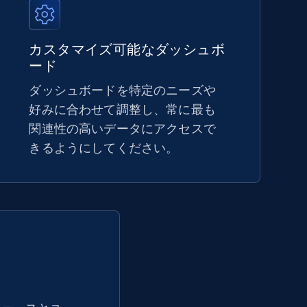
5.4K+
667+
今すぐ始める
カスタマイズ可能なダッシュボ
ード
ダッシュボードを特定のニーズや
Amazon sellers info
好みに合わせて調整し、常に最も
関連性の高いデータにアクセスで
Seller id, URL, Seller name, Description, Detailed
info, Stars, Feedbacks, Return policy, and more.
きるようにしてください。
2.5K+
378+
今すぐ始める
eBay - Collect products from shops on
eBay