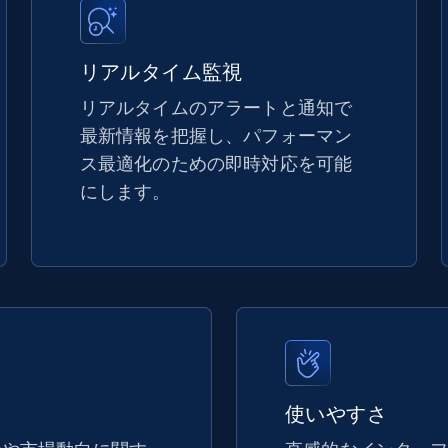
5.4K+
667+
今すぐ始める
リアルタイム監視
リアルタイムのアラートと通知で
最新情報を把握し、パフォーマン
TikTok Shop - discover records by shop
ス最適化のための即時対応を可能
url
にします。
URL, Title, Available, Description, Currency, Initial
price, Final price, Discount percent, and more.
5.4K+
667+
今すぐ始める
eBay - Gather data on products using
使いやすさ
specified keywords