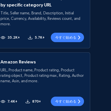
by specific category URL
Title, Seller name, Brand, Description, Initial
price, Currency, Availability, Reviews count, and
more.
35.2K+
5.7K+
今すぐ始める
Amazon Reviews
URL, Product name, Product rating, Product
rating object, Product rating max, Rating, Author
name, Asin, and more.
7.4K+
870+
今すぐ始める