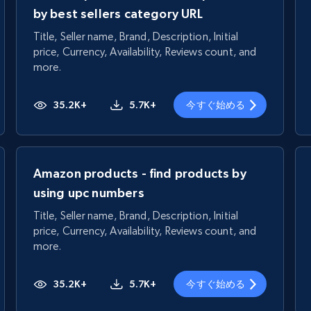
by best sellers category URL
Title, Seller name, Brand, Description, Initial
price, Currency, Availability, Reviews count, and
more.
35.2K+
5.7K+
今すぐ始める
Amazon products - find products by
using upc numbers
Title, Seller name, Brand, Description, Initial
price, Currency, Availability, Reviews count, and
more.
35.2K+
5.7K+
今すぐ始める