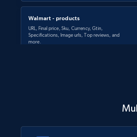
Walmart - products
URL, Final price, Sku, Currency, Gtin,
Specifications, Image urls, Top reviews, and
more.
5.6K+
874+
今すぐ始める
Walmart - products - Discover
Mu
products by using sku numbers
URL, Final price, Sku, Currency, Gtin,
Specifications, Image urls, Top reviews, and