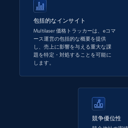
more.
5.6K+
874+
今すぐ始める
包括的なインサイト
Multilaser 価格トラッカーは、eコマ
ース運営の包括的な概要を提供
TikTok Shop - Collect TikTok shop
し、売上に影響を与える重大な課
products by keywords search
題を特定・対処することを可能に
URL, Title, Available, Description, Currency, Initial
します。
price, Final price, Discount percent, and more.
5.4K+
667+
今すぐ始める
eBay
競争優位性
URL, Product id, Title, Seller name, Seller rating,
Seller reviews, Breadcrumbs, Root category, and