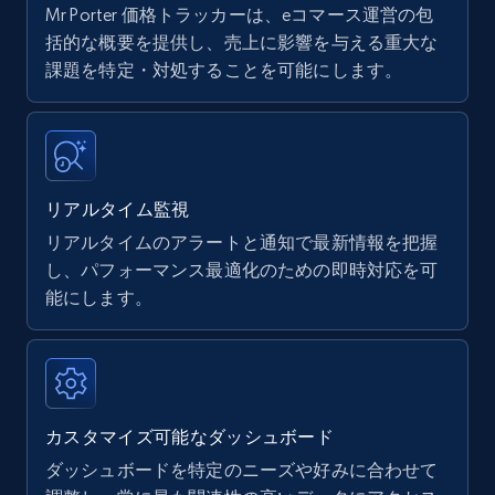
Mr Porter 価格トラッカーは、eコマース運営の包
Amazon products - find products by using
括的な概要を提供し、売上に影響を与える重大な
upc numbers
課題を特定・対処することを可能にします。
Title, Seller name, Brand, Description, Initial
price, Currency, Availability, Reviews count, and
more.
リアルタイム監視
35.2K+
5.7K+
今すぐ始める
リアルタイムのアラートと通知で最新情報を把握
し、パフォーマンス最適化のための即時対応を可
能にします。
Amazon Reviews
URL, Product name, Product rating, Product
rating object, Product rating max, Rating,
Author name, Asin, and more.
カスタマイズ可能なダッシュボード
7.4K+
870+
今すぐ始める
ダッシュボードを特定のニーズや好みに合わせて