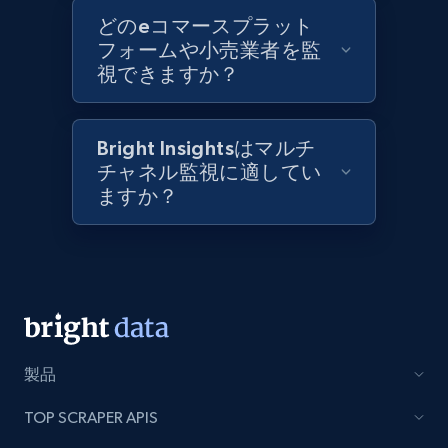
どのeコマースプラット
Best Buy products
フォームや小売業者を監
視できますか？
URL, Product id, Title, Images, Final price,
Currency, Discount, Initial price, and more.
Bright Insightsはマルチ
1.1K+
148+
今すぐ始める
チャネル監視に適してい
ますか？
Best Buy products - Collect data on
products using specified keywords
URL, Product id, Title, Images, Final price,
Currency, Discount, Initial price, and more.
製品
1.1K+
148+
今すぐ始める
TOP SCRAPER APIS