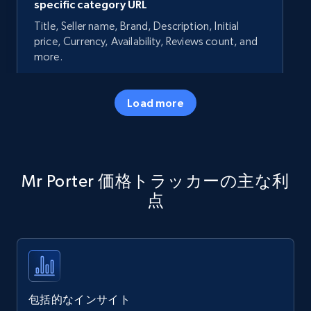
specific category URL
Title, Seller name, Brand, Description, Initial
price, Currency, Availability, Reviews count, and
more.
35.2K+
5.7K+
今すぐ始める
Load more
Amazon products - Collects products by
Mr Porter 価格トラッカーの主な利
specific keywords
点
Title, Seller name, Brand, Description, Initial
price, Currency, Availability, Reviews count, and
more.
35.2K+
5.7K+
今すぐ始める
包括的なインサイト