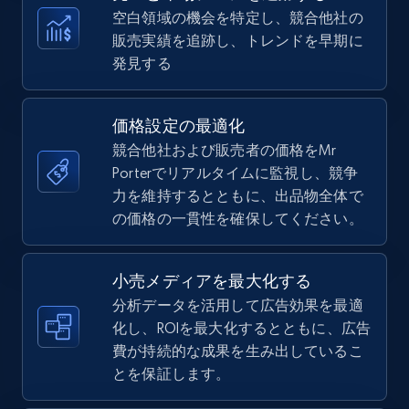
more.
空白領域の機会を特定し、競合他社の
販売実績を追跡し、トレンドを早期に
5.6K+
874+
今すぐ始める
発見する
価格設定の最適化
TikTok Shop
競合他社および販売者の価格をMr
URL, Title, Available, Description, Currency, Initial
Porterでリアルタイムに監視し、競争
price, Final price, Discount percent, and more.
力を維持するとともに、出品物全体で
の価格の一貫性を確保してください。
5.4K+
667+
今すぐ始める
小売メディアを最大化する
分析データを活用して広告効果を最適
化し、ROIを最大化するとともに、広告
TikTok Shop - category
費が持続的な成果を生み出しているこ
URL, Title, Available, Description, Currency, Initial
とを保証します。
price, Final price, Discount percent, and more.