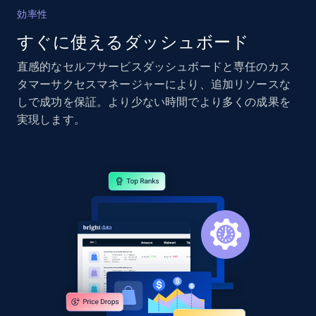
効率性
2.4K+
199+
今すぐ始める
すぐに使えるダッシュボード
直感的なセルフサービスダッシュボードと専任のカス
タマーサクセスマネージャーにより、追加リソースな
Google Shopping - collects products from
しで成功を保証。より少ない時間でより多くの成果を
web using keywords
実現します。
URL, Product id, Title, Product description,
Rating, Reviews count, Images, Variations, and
more.
2.4K+
199+
今すぐ始める
Amazon products global dataset
Title, Seller name, Brand, Description, Initial
price, Currency, Availability, Reviews count, and