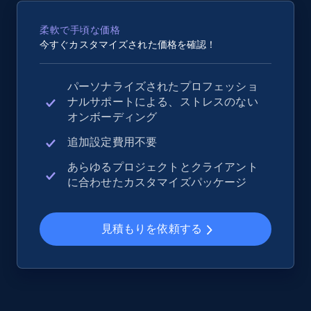
2.5K+
358+
今すぐ始める
柔軟で手頃な価格
今すぐカスタマイズされた価格を確認！
eBay - Collect records by category
パーソナライズされたプロフェッショ
ナルサポートによる、ストレスのない
URL, Product id, Title, Seller name, Seller rating,
オンボーディング
Seller reviews, Breadcrumbs, Root category, and
more.
追加設定費用不要
あらゆるプロジェクトとクライアント
2.5K+
358+
今すぐ始める
に合わせたカスタマイズパッケージ
見積もりを依頼する
Google Shopping
URL, Product id, Title, Product description,
Rating, Reviews count, Images, Variations, and
more.