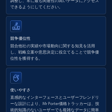
調整し、常に最も関連性の高いデータにアクセス
できるようにしてください。
Walmart - products
URL, Final price, Sku, Currency, Gtin,
Specifications, Image urls, Top reviews, and
more.
競争優位性
競合他社の実績や市場動向に関する知見を活用
5.6K+
874+
今すぐ始める
し、戦略立案や意思決定に役立てることで競争優
位性を獲得する。
Walmart - products - Find new products by
using specific category URL
URL, Final price, Sku, Currency, Gtin,
使いやすさ
Specifications, Image urls, Top reviews, and
直感的なインターフェースとユーザーフレンドリ
more.
ーな設計により、Mr Porter価格トラッカーは、技
術的知識のないユーザーでも複雑なデータに簡単