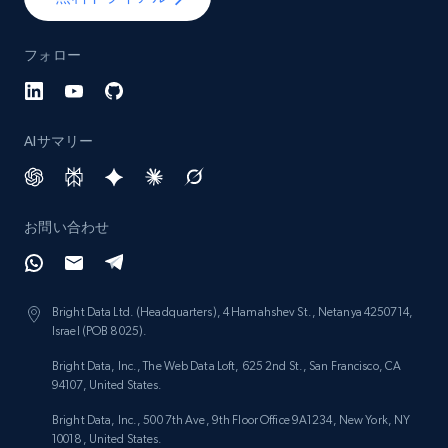
フォロー
Lowes.com - Collect records by category
URL, Domain, Marketplace pn, Sku, Other pn,
Model number, Gtin ean pn, Product name, and
more.
AIサマリー
991+
162+
今すぐ始める
お問い合わせ
Lazada - Products
Bright Data Ltd. (Headquarters), 4 Hamahshev St., Netanya 4250714,
URL, Title, Rating, Reviews, Initial price, Final
Israel (POB 8025).
price, Currency, Stock, and more.
Bright Data, Inc., The Web Data Loft, 625 2nd St., San Francisco, CA
94107, United States.
988+
160+
今すぐ始める
Bright Data, Inc., 500 7th Ave, 9th Floor Office 9A1234, New York, NY
10018, United States.