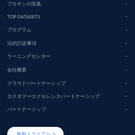
プロキシの収集
Lowes.com
TOP DATASETS
URL, Domain, Marketplace pn, Sku, Other pn,
Model number, Gtin ean pn, Product name, and
プログラム
more.
法的許諾事項
991+
162+
今すぐ始める
ラーニングセンター
会社概要
Lowes.com - Gather data on products using
クラウドパートナーシップ
specified keywords
URL, Domain, Marketplace pn, Sku, Other pn,
カスタマーエクセレンスパートナーシップ
Model number, Gtin ean pn, Product name, and
more.
パートナーシップ
991+
162+
今すぐ始める
無料トライアル