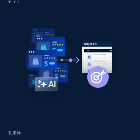
ます。
Amazon products global dataset - Collect
Amazon products by seller URL
Title, Seller name, Brand, Description, Initial
price, Currency, Availability, Reviews count, and
more.
2.1K+
375+
今すぐ始める
Amazon products global dataset - Collect
products from Brands URLs
Title, Seller name, Brand, Description, Initial
price, Currency, Availability, Reviews count, and
more.
2.1K+
375+
今すぐ始める
汎用性