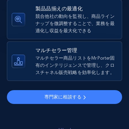
5.4K+
667+
今すぐ始める
製品品揃えの最適化
競合他社の動向を監視し、商品ライン
ナップを微調整することで、業務を最
適化し収益を最大化できる
TikTok Shop - Collect TikTok shop products
by keywords search
URL, Title, Available, Description, Currency, Initial
マルチセラー管理
price, Final price, Discount percent, and more.
マルチセラー商品リストをMr Porter固
有のインテリジェンスで管理し、クロ
5.4K+
スチャネル販売戦略を効率化します。
667+
今すぐ始める
専門家に相談する
TikTok Shop - discover records by shop url
URL, Title, Available, Description, Currency, Initial
price, Final price, Discount percent, and more.