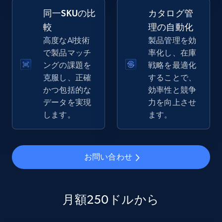
同一SKUの比
カタログ管
較
理の自動化
高度なAI技術
製品管理を効
eBay - Gather data on products using
で製品マッチ
率化し、在庫
specified keywords
ングの課題を
戦略を最適化
URL, Product id, Title, Seller name, Seller rating,
克服し、正確
することで、
Seller reviews, Breadcrumbs, Root category, and
かつ包括的な
効率性と競争
more.
データを実現
力を向上させ
します。
ます。
2.5K+
358+
今すぐ始める
お問い合わせ
eBay - Collect products from shops on eBay
URL, Product id, Title, Seller name, Seller rating,
Seller reviews, Breadcrumbs, Root category, and
月額250ドルから
more.