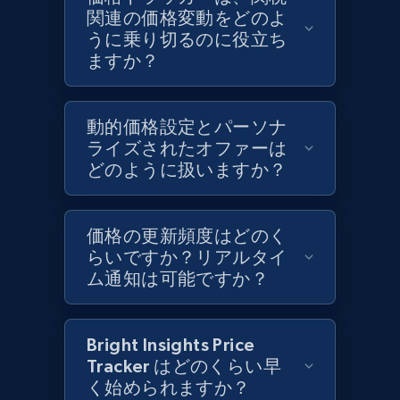
Target - Discover products by category url
関連の価格変動をどのよ
URL, Product id, Title, Product description,
うに乗り切るのに役立ち
Rating, Reviews count, Initial price, Discount,
ますか？
and more.
1.3K+
動的価格設定とパーソナ
175+
今すぐ始める
ライズされたオファーは
どのように扱いますか？
Target - Discover products by specified
UPC
価格の更新頻度はどのく
らいですか？リアルタイ
URL, Product id, Title, Product description,
ム通知は可能ですか？
Rating, Reviews count, Initial price, Discount,
and more.
Bright Insights Price
1.3K+
175+
今すぐ始める
Tracker はどのくらい早
く始められますか？