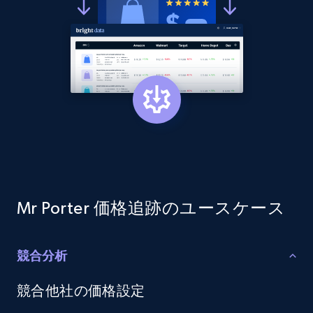
and more.
2.1K+
353+
今すぐ始める
Home Depot US - Discovery products by
specific category URL
URL, Domain, Country code, Model number,
Sku, Product id, Product name, Manufacturer,
and more.
Mr Porter 価格追跡のユースケース
2.1K+
353+
今すぐ始める
競合分析
Etsy
競合他社の価格設定
URL, Product id, Listing inventory id, Title, Rating,