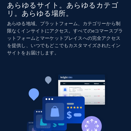
あらゆるサイト。あらゆるカテゴ
リ。あらゆる場所。
Home Depot US
あらゆる地域、プラットフォーム、カテゴリーから制
URL, Domain, Country code, Model number,
限なくインサイトにアクセス。すべてのeコマースプラ
Sku, Product id, Product name, Manufacturer,
ットフォームとマーケットプレイスへの完全アクセス
and more.
を提供し、いつでもどこでもカスタマイズされたイン
サイトをお届けします。
2.1K+
353+
今すぐ始める
Home Depot US - Gather data on products
using specified keywords
URL, Domain, Country code, Model number,
Sku, Product id, Product name, Manufacturer,
and more.