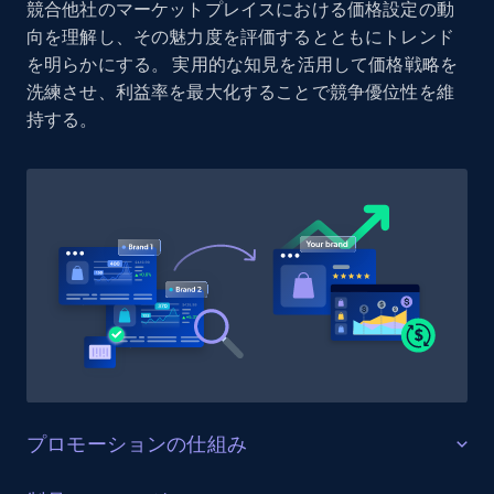
競合他社のマーケットプレイスにおける価格設定の動
Reviews count shop, Reviews count item, Initial
向を理解し、その魅力度を評価するとともにトレンド
price, and more.
を明らかにする。 実用的な知見を活用して価格戦略を
洗練させ、利益率を最大化することで競争優位性を維
1.9K+
322+
今すぐ始める
持する。
Etsy - Collect data on products using
specified keywords
URL, Product id, Listing inventory id, Title, Rating,
Reviews count shop, Reviews count item, Initial
price, and more.
1.9K+
322+
今すぐ始める
プロモーションの仕組み
Etsy - Collects data from shop's URL