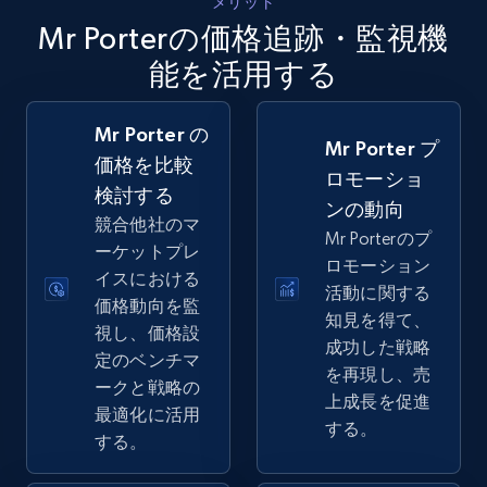
メリット
5.4K+
667+
今すぐ始める
Mr Porterの価格追跡・監視機
能を活用する
Amazon sellers info
Mr Porter の
Mr Porter プ
Seller id, URL, Seller name, Description, Detailed
価格を比較
info, Stars, Feedbacks, Return policy, and more.
ロモーショ
検討する
ンの動向
競合他社のマ
2.5K+
378+
今すぐ始める
Mr Porterのプ
ーケットプレ
ロモーション
イスにおける
活動に関する
価格動向を監
知見を得て、
視し、価格設
eBay
成功した戦略
定のベンチマ
URL, Product id, Title, Seller name, Seller rating,
を再現し、売
ークと戦略の
Seller reviews, Breadcrumbs, Root category, and
上成長を促進
最適化に活用
more.
する。
する。
2.5K+
358+
今すぐ始める