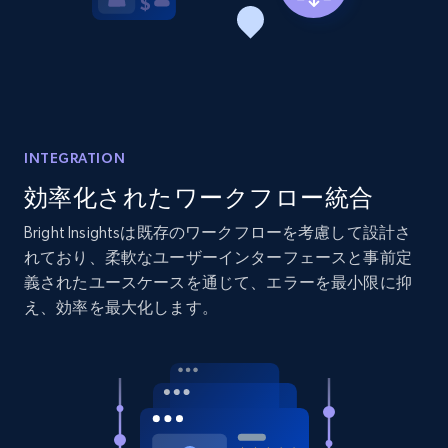
2.1K+
353+
今すぐ始める
Home Depot US - Discover products by
specified URL
INTEGRATION
URL, Domain, Country code, Model number,
Sku, Product id, Product name, Manufacturer,
効率化されたワークフロー統合
and more.
Bright Insightsは既存のワークフローを考慮して設計さ
れており、柔軟なユーザーインターフェースと事前定
2.1K+
353+
今すぐ始める
義されたユースケースを通じて、エラーを最小限に抑
え、効率を最大化します。
Home Depot US - Discover products by
specified UPC
URL, Domain, Country code, Model number,
Sku, Product id, Product name, Manufacturer,