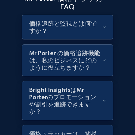
URL, Product id, Title, Product description,
FAQ
Rating, Reviews count, Initial price, Discount,
and more.
価格追跡と監視とは何で
すか？
1.3K+
175+
今すぐ始める
Mr Porter の価格追跡機能
は、私のビジネスにどの
Target - Gather data on products using
ように役立ちますか？
specified keywords
URL, Product id, Title, Product description,
Rating, Reviews count, Initial price, Discount,
Bright InsightsはMr
and more.
Porterのプロモーション
や割引を追跡できます
1.3K+
175+
今すぐ始める
か？
価格トラッカーは、関税