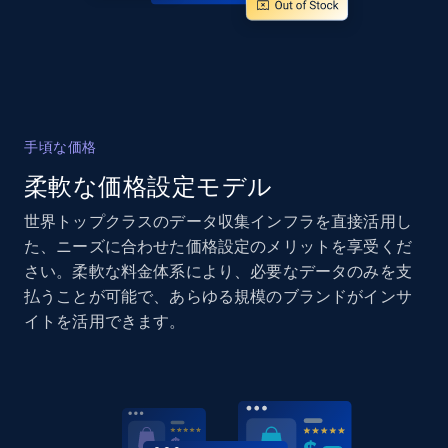
more.
2.1K+
375+
今すぐ始める
手頃な価格
Amazon products global dataset - Collects
products by specific category URL
柔軟な価格設定モデル
Title, Seller name, Brand, Description, Initial
世界トップクラスのデータ収集インフラを直接活用し
price, Currency, Availability, Reviews count, and
た、ニーズに合わせた価格設定のメリットを享受くだ
more.
さい。柔軟な料金体系により、必要なデータのみを支
払うことが可能で、あらゆる規模のブランドがインサ
2.1K+
375+
今すぐ始める
イトを活用できます。
Amazon products global dataset -
Collecting products by keyword search