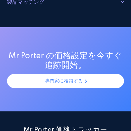
販売を最適化する
製品マッチング
URL, Product id, Listing inventory id, Title, Rating,
ターゲットカテゴリーと製品におけるプロモーション
Reviews count shop, Reviews count item, Initial
SKUマッチング
price, and more.
活動を追跡し、市場リーダーのプロモーション投資を
測定する。効果的なプロモーション戦術と新興トレン
SKUやバリエーションを複数チャネルで最適化し、製品
ドを分析し、競争の激しい市場での売上向上を図る。
カタログの課題を解決します。AIモデルを活用して製
1.9K+
322+
今すぐ始める
品・バリエーション・SKUを正確に整合させ、全プラッ
トフォームで一貫性と正確性を確保します。
Mr Porter の価格設定を今すぐ
追跡開始。
Amazon products search
Asin, URL, Name, Sponsored, Initial price, Final
price, Currency, Sold, and more.
専門家に相談する
1.6K+
180+
今すぐ始める
Target
Mr Porter 価格トラッカー