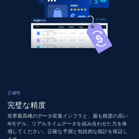
Title, Seller name, Brand, Description, Initial
price, Currency, Availability, Reviews count, and
more.
2.1K+
375+
今すぐ始める
Amazon products global dataset - Collects
products by best sellers category URL
Title, Seller name, Brand, Description, Initial
price, Currency, Availability, Reviews count, and
正確性
more.
完璧な精度
2.1K+
375+
今すぐ始める
世界最高峰のデータ収集インフラと、最も精度の高い
AIモデル、リアルタイムデータを組み合わせた力を体
感してください。正確な予測と包括的な統計を保証し