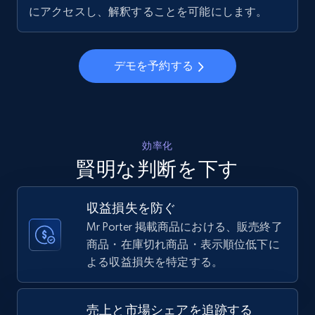
5.6K+
874+
今すぐ始める
にアクセスし、解釈することを可能にします。
デモを予約する
Walmart - products - Collects products by
specific keywords
URL, Final price, Sku, Currency, Gtin,
Specifications, Image urls, Top reviews, and
more.
効率化
賢明な判断を下す
5.6K+
874+
今すぐ始める
収益損失を防ぐ
Mr Porter 掲載商品における、販売終了
商品・在庫切れ商品・表示順位低下に
Walmart - products - Discover products by
よる収益損失を特定する。
using sku numbers
URL, Final price, Sku, Currency, Gtin,
Specifications, Image urls, Top reviews, and
売上と市場シェアを追跡する