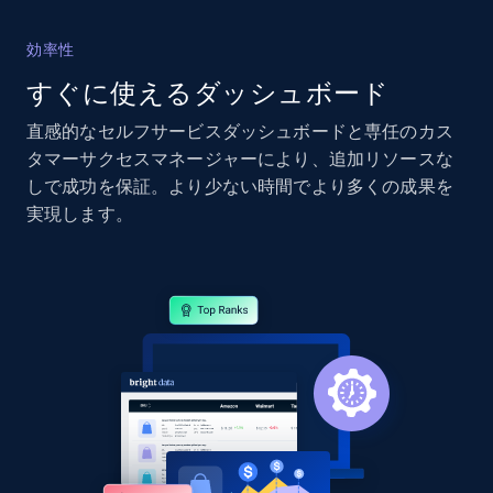
2.4K+
202+
今すぐ始める
効率性
すぐに使えるダッシュボード
直感的なセルフサービスダッシュボードと専任のカス
Google Shopping - collects products from
タマーサクセスマネージャーにより、追加リソースな
web using keywords
しで成功を保証。より少ない時間でより多くの成果を
URL, Product id, Title, Product description,
実現します。
Rating, Reviews count, Images, Variations, and
more.
2.4K+
202+
今すぐ始める
Home Depot US
URL, Domain, Country code, Model number,
Sku, Product id, Product name, Manufacturer,