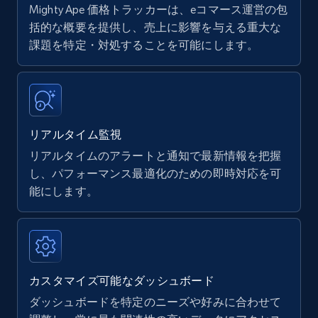
Mighty Ape 価格トラッカーは、eコマース運営の包
Amazon products - find products by using
括的な概要を提供し、売上に影響を与える重大な
upc numbers
課題を特定・対処することを可能にします。
Title, Seller name, Brand, Description, Initial
price, Currency, Availability, Reviews count, and
more.
リアルタイム監視
35.3K+
5.7K+
今すぐ始める
リアルタイムのアラートと通知で最新情報を把握
し、パフォーマンス最適化のための即時対応を可
能にします。
Amazon Reviews
URL, Product name, Product rating, Product
rating object, Product rating max, Rating,
Author name, Asin, and more.
カスタマイズ可能なダッシュボード
7.4K+
872+
今すぐ始める
ダッシュボードを特定のニーズや好みに合わせて