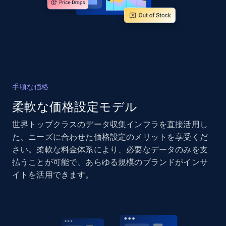
and more.
2.1K+
355+
今すぐ始める
Home Depot US - Gather data on products
手頃な価格
using specified keywords
柔軟な価格設定モデル
URL, Domain, Country code, Model number,
Sku, Product id, Product name, Manufacturer,
世界トップクラスのデータ収集インフラを直接活用し
and more.
た、ニーズに合わせた価格設定のメリットを享受くだ
さい。柔軟な料金体系により、必要なデータのみを支
2.1K+
355+
今すぐ始める
払うことが可能で、あらゆる規模のブランドがインサ
イトを活用できます。
Home Depot US - Discover products by
specified URL