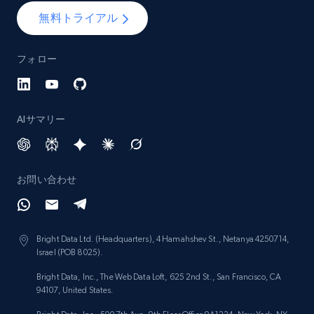
Lazada - Products - Discover products by
無料トライアル
category URL or brand URL
URL, Title, Rating, Reviews, Initial price, Final
フォロー
price, Currency, Stock, and more.
992+
165+
今すぐ始める
AIサマリー
Lazada - Products - Discover products by
お問い合わせ
seller URL
URL, Title, Rating, Reviews, Initial price, Final
price, Currency, Stock, and more.
Bright Data Ltd. (Headquarters), 4 Hamahshev St., Netanya 4250714,
Israel (POB 8025).
992+
165+
今すぐ始める
Bright Data, Inc., The Web Data Loft, 625 2nd St., San Francisco, CA
94107, United States.