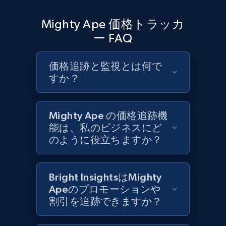
URL, Product id, Title, Product description,
Rating, Reviews count, Initial price, Discount,
Mighty Ape 価格トラッカ
and more.
ー FAQ
1.3K+
176+
今すぐ始める
価格追跡と監視とは何で
すか？
Target - Gather data on products using
Mighty Ape の価格追跡機
specified keywords
能は、私のビジネスにど
URL, Product id, Title, Product description,
のように役立ちますか？
Rating, Reviews count, Initial price, Discount,
and more.
Bright InsightsはMighty
1.3K+
176+
今すぐ始める
Apeのプロモーションや
割引を追跡できますか？