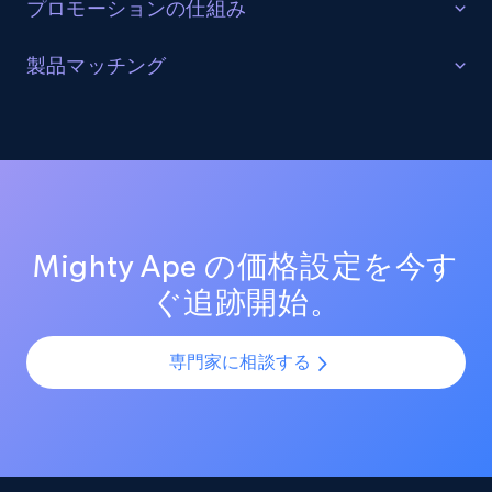
プロモーションの仕組み
URL, Product id, Listing inventory id, Title, Rating,
Reviews count shop, Reviews count item, Initial
販売を最適化する
製品マッチング
price, and more.
ターゲットカテゴリーと製品におけるプロモーション
SKUマッチング
活動を追跡し、市場リーダーのプロモーション投資を
1.9K+
323+
今すぐ始める
測定する。効果的なプロモーション戦術と新興トレン
SKUやバリエーションを複数チャネルで最適化し、製品
ドを分析し、競争の激しい市場での売上向上を図る。
カタログの課題を解決します。AIモデルを活用して製
品・バリエーション・SKUを正確に整合させ、全プラッ
Amazon products search
トフォームで一貫性と正確性を確保します。
Mighty Ape の価格設定を今す
Asin, URL, Name, Sponsored, Initial price, Final
ぐ追跡開始。
price, Currency, Sold, and more.
専門家に相談する
1.6K+
181+
今すぐ始める
Target