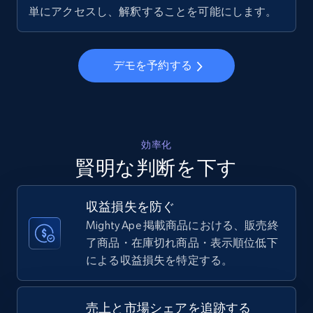
5.6K+
878+
今すぐ始める
単にアクセスし、解釈することを可能にします。
デモを予約する
Walmart - products - Collects products by
specific keywords
URL, Final price, Sku, Currency, Gtin,
Specifications, Image urls, Top reviews, and
more.
効率化
賢明な判断を下す
5.6K+
878+
今すぐ始める
収益損失を防ぐ
Mighty Ape 掲載商品における、販売終
了商品・在庫切れ商品・表示順位低下
Walmart - products - Discover products by
による収益損失を特定する。
using sku numbers
URL, Final price, Sku, Currency, Gtin,
Specifications, Image urls, Top reviews, and
売上と市場シェアを追跡する