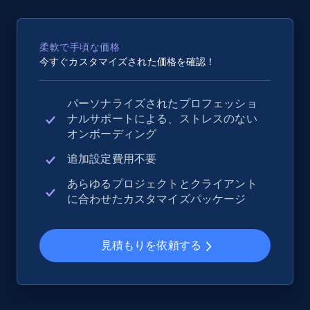
2.5K+
359+
今すぐ始める
柔軟で手頃な価格
今すぐカスタマイズされた価格を確認！
eBay - Collect records by category
パーソナライズされたプロフェッショ
URL, Product id, Title, Seller name, Seller rating,
ナルサポートによる、ストレスのない
Seller reviews, Breadcrumbs, Root category, and
オンボーディング
more.
追加設定費用不要
2.5K+
359+
今すぐ始める
あらゆるプロジェクトとクライアント
に合わせたカスタマイズパッケージ
Google Shopping
見積もりを依頼する
URL, Product id, Title, Product description,
Rating, Reviews count, Images, Variations, and
more.