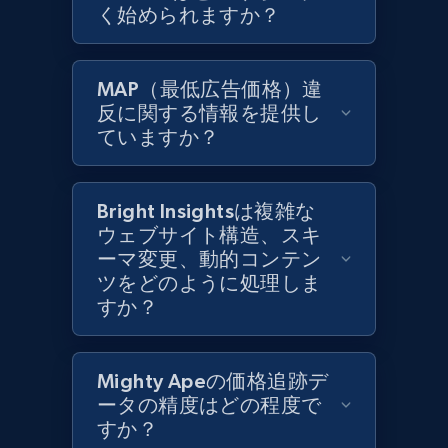
く始められますか？
Zara - Products
Category id, Product id, Product name, Price,
MAP（最低広告価格）違
Currency, Colour code, Colour, Description, and
反に関する情報を提供し
more.
ていますか？
1.2K+
208+
今すぐ始める
Bright Insightsは複雑な
ウェブサイト構造、スキ
ーマ変更、動的コンテン
Zara - Products - discovery by category url
ツをどのように処理しま
Category id, Product id, Product name, Price,
すか？
Currency, Colour code, Colour, Description, and
more.
Mighty Apeの価格追跡デ
1.2K+
208+
今すぐ始める
ータの精度はどの程度で
すか？