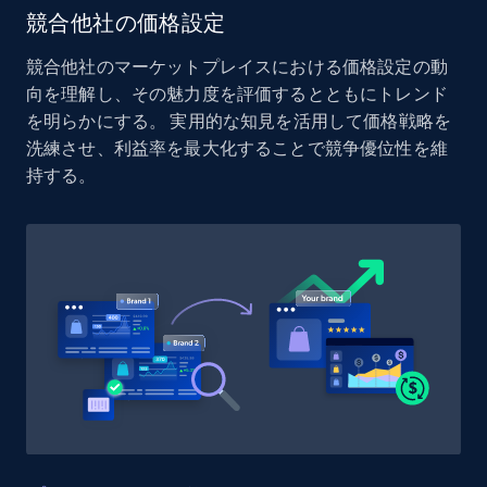
Reviews count shop, Reviews count item, Initial
競合他社の価格設定
price, and more.
競合他社のマーケットプレイスにおける価格設定の動
向を理解し、その魅力度を評価するとともにトレンド
1.9K+
323+
今すぐ始める
を明らかにする。 実用的な知見を活用して価格戦略を
洗練させ、利益率を最大化することで競争優位性を維
持する。
Etsy - Collect data on products using
specified keywords
URL, Product id, Listing inventory id, Title, Rating,
Reviews count shop, Reviews count item, Initial
price, and more.
1.9K+
323+
今すぐ始める
Etsy - Collects data from shop's URL