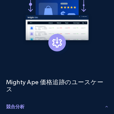
more.
2.1K+
375+
今すぐ始める
Amazon products global dataset - Collect
products from Brands URLs
Title, Seller name, Brand, Description, Initial
price, Currency, Availability, Reviews count, and
more.
2.1K+
375+
今すぐ始める
Mighty Ape 価格追跡のユースケー
ス
Etsy
競合分析
URL, Product id, Listing inventory id, Title, Rating,