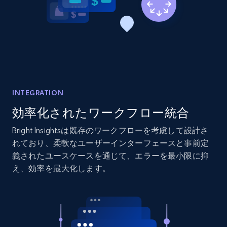
2.1K+
375+
今すぐ始める
Amazon products global dataset - Collects
products by best sellers category URL
Title, Seller name, Brand, Description, Initial
price, Currency, Availability, Reviews count, and
INTEGRATION
more.
効率化されたワークフロー統合
Bright Insightsは既存のワークフローを考慮して設計さ
2.1K+
375+
今すぐ始める
れており、柔軟なユーザーインターフェースと事前定
義されたユースケースを通じて、エラーを最小限に抑
え、効率を最大化します。
Amazon products global dataset - Collect
Amazon products by seller URL
Title, Seller name, Brand, Description, Initial
price, Currency, Availability, Reviews count, and