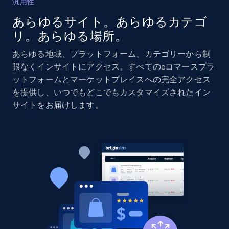
汎用性
あらゆるサイト。あらゆるカテゴ
Amazon products global dataset - Collects
リ。あらゆる場所。
products by specific category URL
Title, Seller name, Brand, Description, Initial
あらゆる地域、プラットフォーム、カテゴリーから制
price, Currency, Availability, Reviews count, and
限なくインサイトにアクセス。すべてのeコマースプラ
more.
ットフォームとマーケットプレイスへの完全アクセス
を提供し、いつでもどこでもカスタマイズされたイン
2.1K+
375+
今すぐ始める
サイトをお届けします。
Amazon products global dataset -
Collecting products by keyword search
Title, Seller name, Brand, Description, Initial
price, Currency, Availability, Reviews count, and
more.