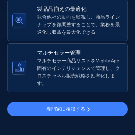
5.4K+
668+
今すぐ始める
製品品揃えの最適化
競合他社の動向を監視し、商品ライン
ナップを微調整することで、業務を最
適化し収益を最大化できる
TikTok Shop - Collect TikTok shop products
by keywords search
URL, Title, Available, Description, Currency, Initial
マルチセラー管理
price, Final price, Discount percent, and more.
マルチセラー商品リストをMighty Ape
固有のインテリジェンスで管理し、ク
5.4K+
ロスチャネル販売戦略を効率化しま
668+
今すぐ始める
す。
TikTok Shop - discover records by shop url
専門家に相談する
URL, Title, Available, Description, Currency, Initial
price, Final price, Discount percent, and more.