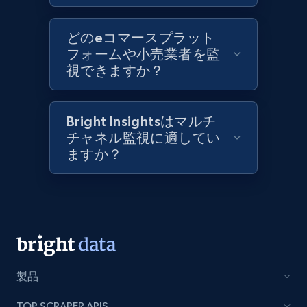
Best Buy products
どのeコマースプラット
URL, Product id, Title, Images, Final price,
フォームや小売業者を監
Currency, Discount, Initial price, and more.
視できますか？
1.1K+
149+
今すぐ始める
Bright Insightsはマルチ
チャネル監視に適してい
ますか？
Best Buy products - Collect data on
products using specified keywords
URL, Product id, Title, Images, Final price,
Currency, Discount, Initial price, and more.
1.1K+
149+
今すぐ始める
製品
TOP SCRAPER APIS