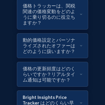
Target - Discover products by category url
価格トラッカーは、関税
URL, Product id, Title, Product description,
関連の価格変動をどのよ
Rating, Reviews count, Initial price, Discount,
うに乗り切るのに役立ち
and more.
ますか？
1.3K+
176+
今すぐ始める
動的価格設定とパーソナ
ライズされたオファーは
どのように扱いますか？
Target - Discover products by specified
UPC
価格の更新頻度はどのく
URL, Product id, Title, Product description,
Rating, Reviews count, Initial price, Discount,
らいですか？リアルタイ
and more.
ム通知は可能ですか？
1.3K+
176+
今すぐ始める
Bright Insights Price
Tracker はどのくらい早