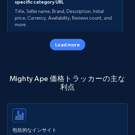
specific category URL
Title, Seller name, Brand, Description, Initial
price, Currency, Availability, Reviews count, and
more.
35.3K+
5.7K+
今すぐ始める
Load more
Amazon products - Collects products by
Mighty Ape 価格トラッカーの主な
specific keywords
利点
Title, Seller name, Brand, Description, Initial
price, Currency, Availability, Reviews count, and
more.
35.3K+
5.7K+
今すぐ始める
包括的なインサイト