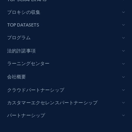
Lazada - Products
プロキシの収集
URL, Title, Rating, Reviews, Initial price, Final
TOP DATASETS
price, Currency, Stock, and more.
プログラム
992+
165+
今すぐ始める
法的許諾事項
ラーニングセンター
Lazada - Products - Discover products by
会社概要
keyword
URL, Title, Rating, Reviews, Initial price, Final
クラウドパートナーシップ
price, Currency, Stock, and more.
カスタマーエクセレンスパートナーシップ
992+
165+
今すぐ始める
パートナーシップ