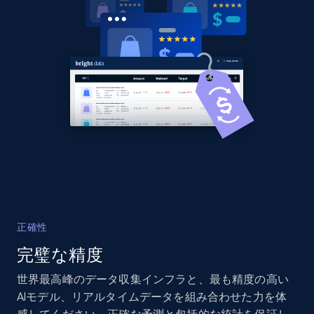
URL, Domain, Country code, Model number,
Sku, Product id, Product name, Manufacturer,
and more.
2.1K+
355+
今すぐ始める
Home Depot US - Discover products by
specified UPC
URL, Domain, Country code, Model number,
Sku, Product id, Product name, Manufacturer,
and more.
正確性
完璧な精度
2.1K+
355+
今すぐ始める
世界最高峰のデータ収集インフラと、最も精度の高い
AIモデル、リアルタイムデータを組み合わせた力を体