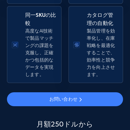
同一SKUの比
カタログ管
較
理の自動化
eBay - Gather data on products using
高度なAI技術
製品管理を効
specified keywords
で製品マッチ
率化し、在庫
URL, Product id, Title, Seller name, Seller rating,
ングの課題を
戦略を最適化
Seller reviews, Breadcrumbs, Root category, and
克服し、正確
することで、
more.
かつ包括的な
効率性と競争
データを実現
力を向上させ
2.5K+
359+
今すぐ始める
します。
ます。
eBay - Collect products from shops on eBay
お問い合わせ
URL, Product id, Title, Seller name, Seller rating,
Seller reviews, Breadcrumbs, Root category, and
more.
月額250ドルから