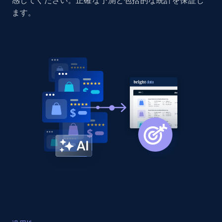
感してください。正確な予測と包括的な統計を保証し
Home Depot US - Discovery products by
ます。
specific category URL
URL, Domain, Country code, Model number,
Sku, Product id, Product name, Manufacturer,
and more.
2.1K+
355+
今すぐ始める
Amazon products global dataset
Title, Seller name, Brand, Description, Initial
price, Currency, Availability, Reviews count, and
more.
2.1K+
375+
今すぐ始める