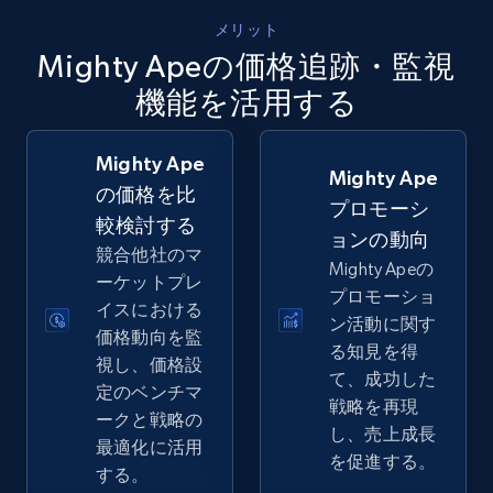
5.4K+
668+
今すぐ始める
メリット
Mighty Apeの価格追跡・監視
機能を活用する
Amazon sellers info
Seller id, URL, Seller name, Description, Detailed
Mighty Ape
info, Stars, Feedbacks, Return policy, and more.
Mighty Ape
の価格を比
プロモーシ
較検討する
2.5K+
378+
今すぐ始める
ョンの動向
競合他社のマ
Mighty Apeの
ーケットプレ
プロモーショ
イスにおける
ン活動に関す
価格動向を監
eBay
る知見を得
視し、価格設
URL, Product id, Title, Seller name, Seller rating,
て、成功した
定のベンチマ
Seller reviews, Breadcrumbs, Root category, and
戦略を再現
ークと戦略の
more.
し、売上成長
最適化に活用
を促進する。
する。
2.5K+
359+
今すぐ始める