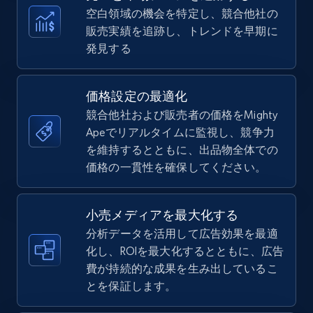
more.
空白領域の機会を特定し、競合他社の
販売実績を追跡し、トレンドを早期に
5.6K+
878+
今すぐ始める
発見する
価格設定の最適化
TikTok Shop
競合他社および販売者の価格をMighty
URL, Title, Available, Description, Currency, Initial
Apeでリアルタイムに監視し、競争力
price, Final price, Discount percent, and more.
を維持するとともに、出品物全体での
価格の一貫性を確保してください。
5.4K+
668+
今すぐ始める
小売メディアを最大化する
分析データを活用して広告効果を最適
化し、ROIを最大化するとともに、広告
TikTok Shop - category
費が持続的な成果を生み出しているこ
URL, Title, Available, Description, Currency, Initial
とを保証します。
price, Final price, Discount percent, and more.