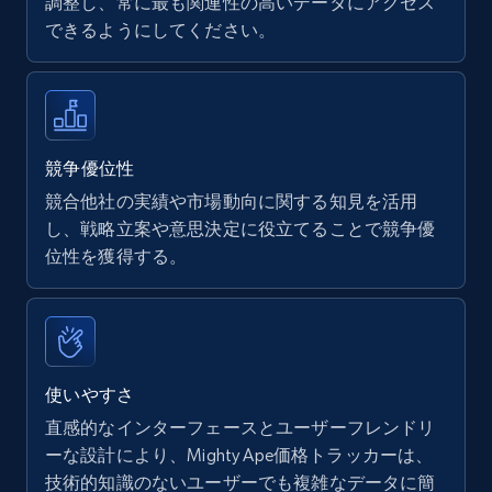
調整し、常に最も関連性の高いデータにアクセス
できるようにしてください。
Walmart - products
URL, Final price, Sku, Currency, Gtin,
Specifications, Image urls, Top reviews, and
more.
競争優位性
競合他社の実績や市場動向に関する知見を活用
5.6K+
878+
今すぐ始める
し、戦略立案や意思決定に役立てることで競争優
位性を獲得する。
Walmart - products - Find new products by
using specific category URL
URL, Final price, Sku, Currency, Gtin,
使いやすさ
Specifications, Image urls, Top reviews, and
直感的なインターフェースとユーザーフレンドリ
more.
ーな設計により、Mighty Ape価格トラッカーは、
技術的知識のないユーザーでも複雑なデータに簡