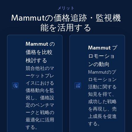
5.4K+
667+
今すぐ始める
メリット
Mammutの価格追跡・監視機
能を活用する
Amazon sellers info
Seller id, URL, Seller name, Description, Detailed
Mammut の
info, Stars, Feedbacks, Return policy, and more.
Mammut プ
価格を比較
ロモーショ
検討する
2.5K+
378+
今すぐ始める
ンの動向
競合他社のマ
Mammutのプ
ーケットプレ
ロモーション
イスにおける
活動に関する
価格動向を監
eBay
知見を得て、
視し、価格設
URL, Product id, Title, Seller name, Seller rating,
成功した戦略
定のベンチマ
Seller reviews, Breadcrumbs, Root category, and
を再現し、売
ークと戦略の
more.
上成長を促進
最適化に活用
する。
する。
2.5K+
358+
今すぐ始める