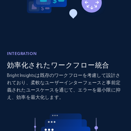
2.1K+
353+
今すぐ始める
Home Depot US - Discover products by
specified URL
URL, Domain, Country code, Model number,
Sku, Product id, Product name, Manufacturer,
INTEGRATION
and more.
効率化されたワークフロー統合
Bright Insightsは既存のワークフローを考慮して設計さ
2.1K+
353+
今すぐ始める
れており、柔軟なユーザーインターフェースと事前定
義されたユースケースを通じて、エラーを最小限に抑
え、効率を最大化します。
Home Depot US - Discover products by
specified UPC
URL, Domain, Country code, Model number,
Sku, Product id, Product name, Manufacturer,