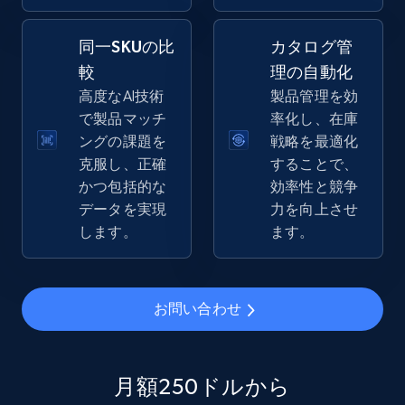
同一SKUの比
カタログ管
較
理の自動化
eBay - Gather data on products using
高度なAI技術
製品管理を効
specified keywords
で製品マッチ
率化し、在庫
URL, Product id, Title, Seller name, Seller rating,
ングの課題を
戦略を最適化
Seller reviews, Breadcrumbs, Root category, and
克服し、正確
することで、
more.
かつ包括的な
効率性と競争
データを実現
力を向上させ
2.5K+
358+
今すぐ始める
します。
ます。
eBay - Collect products from shops on eBay
お問い合わせ
URL, Product id, Title, Seller name, Seller rating,
Seller reviews, Breadcrumbs, Root category, and
more.
月額250ドルから