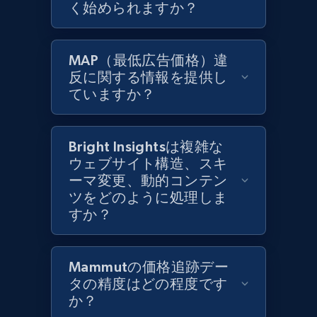
く始められますか？
Zara - Products
Category id, Product id, Product name, Price,
MAP（最低広告価格）違
Currency, Colour code, Colour, Description, and
反に関する情報を提供し
more.
ていますか？
1.2K+
208+
今すぐ始める
Bright Insightsは複雑な
ウェブサイト構造、スキ
ーマ変更、動的コンテン
Zara - Products - discovery by category url
ツをどのように処理しま
Category id, Product id, Product name, Price,
すか？
Currency, Colour code, Colour, Description, and
more.
Mammutの価格追跡デー
1.2K+
208+
今すぐ始める
タの精度はどの程度です
か？