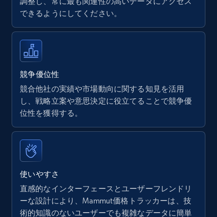
調整し、常に最も関連性の高いデータにアクセス
できるようにしてください。
Walmart - products
URL, Final price, Sku, Currency, Gtin,
Specifications, Image urls, Top reviews, and
more.
競争優位性
競合他社の実績や市場動向に関する知見を活用
5.6K+
874+
今すぐ始める
し、戦略立案や意思決定に役立てることで競争優
位性を獲得する。
Walmart - products - Find new products by
using specific category URL
URL, Final price, Sku, Currency, Gtin,
使いやすさ
Specifications, Image urls, Top reviews, and
直感的なインターフェースとユーザーフレンドリ
more.
ーな設計により、Mammut価格トラッカーは、技
術的知識のないユーザーでも複雑なデータに簡単