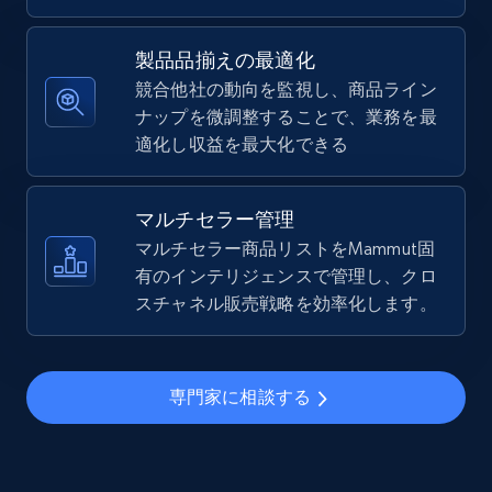
5.4K+
667+
今すぐ始める
製品品揃えの最適化
競合他社の動向を監視し、商品ライン
ナップを微調整することで、業務を最
TikTok Shop - Collect TikTok shop products
適化し収益を最大化できる
by keywords search
URL, Title, Available, Description, Currency, Initial
price, Final price, Discount percent, and more.
マルチセラー管理
マルチセラー商品リストをMammut固
5.4K+
有のインテリジェンスで管理し、クロ
667+
今すぐ始める
スチャネル販売戦略を効率化します。
TikTok Shop - discover records by shop url
専門家に相談する
URL, Title, Available, Description, Currency, Initial
price, Final price, Discount percent, and more.