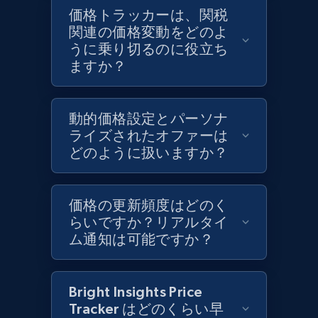
Target - Discover products by category url
価格トラッカーは、関税
URL, Product id, Title, Product description,
関連の価格変動をどのよ
Rating, Reviews count, Initial price, Discount,
うに乗り切るのに役立ち
and more.
ますか？
1.3K+
175+
今すぐ始める
動的価格設定とパーソナ
ライズされたオファーは
どのように扱いますか？
Target - Discover products by specified
UPC
価格の更新頻度はどのく
URL, Product id, Title, Product description,
らいですか？リアルタイ
Rating, Reviews count, Initial price, Discount,
ム通知は可能ですか？
and more.
1.3K+
175+
今すぐ始める
Bright Insights Price
Tracker はどのくらい早