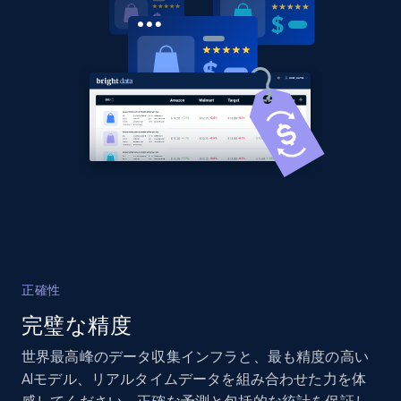
Title, Seller name, Brand, Description, Initial
price, Currency, Availability, Reviews count, and
more.
2.1K+
375+
今すぐ始める
Amazon products global dataset - Collects
products by best sellers category URL
Title, Seller name, Brand, Description, Initial
price, Currency, Availability, Reviews count, and
more.
正確性
完璧な精度
2.1K+
375+
今すぐ始める
世界最高峰のデータ収集インフラと、最も精度の高い
AIモデル、リアルタイムデータを組み合わせた力を体