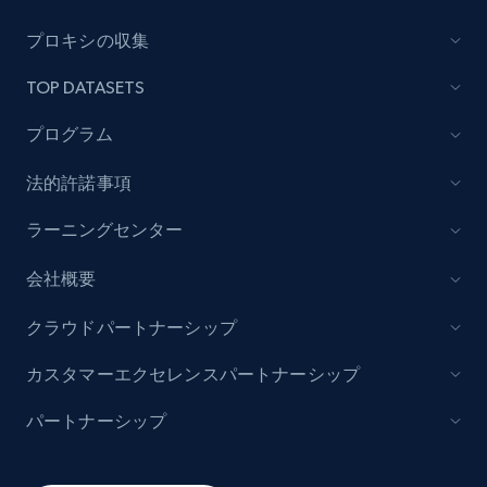
Lowes.com
プロキシの収集
URL, Domain, Marketplace pn, Sku, Other pn,
TOP DATASETS
Model number, Gtin ean pn, Product name, and
more.
プログラム
991+
162+
今すぐ始める
法的許諾事項
ラーニングセンター
会社概要
Lowes.com - Gather data on products using
specified keywords
クラウドパートナーシップ
URL, Domain, Marketplace pn, Sku, Other pn,
Model number, Gtin ean pn, Product name, and
カスタマーエクセレンスパートナーシップ
more.
パートナーシップ
991+
162+
今すぐ始める