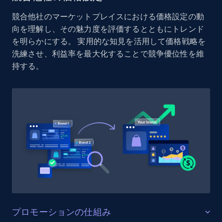
Reviews count shop, Reviews count item, Initial
競合他社のマーケットプレイスにおける価格設定の動
price, and more.
向を理解し、その魅力度を評価するとともにトレンド
を明らかにする。 実用的な知見を活用して価格戦略を
1.9K+
322+
今すぐ始める
洗練させ、利益率を最大化することで競争優位性を維
持する。
Etsy - Collect data on products using
specified keywords
URL, Product id, Listing inventory id, Title, Rating,
Reviews count shop, Reviews count item, Initial
price, and more.
1.9K+
322+
今すぐ始める
プロモーションの仕組み
Etsy - Collects data from shop's URL