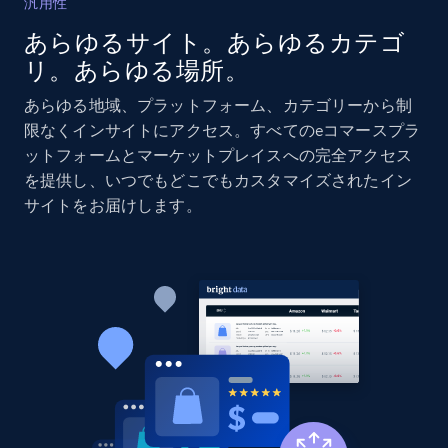
汎用性
あらゆるサイト。あらゆるカテゴ
リ。あらゆる場所。
Home Depot US
URL, Domain, Country code, Model number,
あらゆる地域、プラットフォーム、カテゴリーから制
Sku, Product id, Product name, Manufacturer,
限なくインサイトにアクセス。すべてのeコマースプラ
and more.
ットフォームとマーケットプレイスへの完全アクセス
を提供し、いつでもどこでもカスタマイズされたイン
2.1K+
353+
今すぐ始める
サイトをお届けします。
Home Depot US - Gather data on products
using specified keywords
URL, Domain, Country code, Model number,
Sku, Product id, Product name, Manufacturer,
and more.