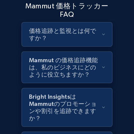
URL, Product id, Title, Product description,
Mammut 価格トラッカー
Rating, Reviews count, Initial price, Discount,
FAQ
and more.
価格追跡と監視とは何で
1.3K+
175+
今すぐ始める
すか？
Mammut の価格追跡機能
Target - Gather data on products using
は、私のビジネスにどの
specified keywords
ように役立ちますか？
URL, Product id, Title, Product description,
Rating, Reviews count, Initial price, Discount,
and more.
Bright Insightsは
Mammutのプロモーショ
1.3K+
175+
今すぐ始める
ンや割引を追跡できます
か？