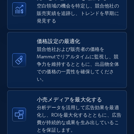
more.
空白領域の機会を特定し、競合他社の
販売実績を追跡し、トレンドを早期に
5.6K+
874+
今すぐ始める
発見する
価格設定の最適化
TikTok Shop
競合他社および販売者の価格を
URL, Title, Available, Description, Currency, Initial
Mammutでリアルタイムに監視し、競
price, Final price, Discount percent, and more.
争力を維持するとともに、出品物全体
での価格の一貫性を確保してくださ
5.4K+
い。
667+
今すぐ始める
小売メディアを最大化する
分析データを活用して広告効果を最適
TikTok Shop - category
化し、ROIを最大化するとともに、広告
URL, Title, Available, Description, Currency, Initial
費が持続的な成果を生み出しているこ
price, Final price, Discount percent, and more.
とを保証します。