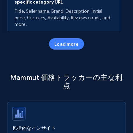
specific category URL
Title, Seller name, Brand, Description, Initial
price, Currency, Availability, Reviews count, and
more.
35.2K+
5.7K+
今すぐ始める
Load more
Amazon products - Collects products by
Mammut 価格トラッカーの主な利
specific keywords
点
Title, Seller name, Brand, Description, Initial
price, Currency, Availability, Reviews count, and
more.
35.2K+
5.7K+
今すぐ始める
包括的なインサイト