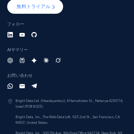
無料トライアル
Lowes.com - Collect records by category
フォロー
URL, Domain, Marketplace pn, Sku, Other pn,
Model number, Gtin ean pn, Product name, and
more.
AIサマリー
991+
162+
今すぐ始める
お問い合わせ
Lazada - Products
URL, Title, Rating, Reviews, Initial price, Final
Bright Data Ltd. (Headquarters), 4 Hamahshev St., Netanya 4250714,
price, Currency, Stock, and more.
Israel (POB 8025).
Bright Data, Inc., The Web Data Loft, 625 2nd St., San Francisco, CA
988+
160+
今すぐ始める
94107, United States.
Bright Data, Inc., 500 7th Ave, 9th Floor Office 9A1234, New York, NY