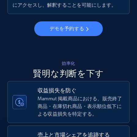
5.6K+
874+
今すぐ始める
にアクセスし、解釈することを可能にします。
デモを予約する
Walmart - products - Collects products by
specific keywords
URL, Final price, Sku, Currency, Gtin,
Specifications, Image urls, Top reviews, and
more.
効率化
賢明な判断を下す
5.6K+
874+
今すぐ始める
収益損失を防ぐ
Mammut 掲載商品における、販売終了
商品・在庫切れ商品・表示順位低下に
Walmart - products - Discover products by
よる収益損失を特定する。
using sku numbers
URL, Final price, Sku, Currency, Gtin,
Specifications, Image urls, Top reviews, and
売上と市場シェアを追跡する