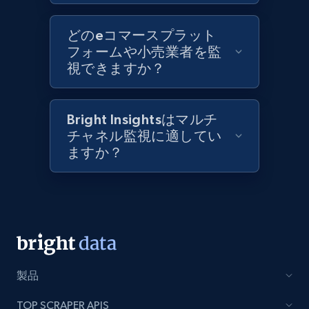
Best Buy products
どのeコマースプラット
フォームや小売業者を監
URL, Product id, Title, Images, Final price,
視できますか？
Currency, Discount, Initial price, and more.
1.1K+
148+
今すぐ始める
Bright Insightsはマルチ
チャネル監視に適してい
ますか？
Best Buy products - Collect data on
products using specified keywords
URL, Product id, Title, Images, Final price,
Currency, Discount, Initial price, and more.
1.1K+
148+
今すぐ始める
製品
TOP SCRAPER APIS