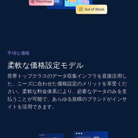
more.
2.1K+
375+
今すぐ始める
Amazon products global dataset - Collects
手頃な価格
products by specific category URL
柔軟な価格設定モデル
Title, Seller name, Brand, Description, Initial
price, Currency, Availability, Reviews count, and
世界トップクラスのデータ収集インフラを直接活用し
more.
た、ニーズに合わせた価格設定のメリットを享受くだ
さい。柔軟な料金体系により、必要なデータのみを支
2.1K+
375+
今すぐ始める
払うことが可能で、あらゆる規模のブランドがインサ
イトを活用できます。
Amazon products global dataset -
Collecting products by keyword search