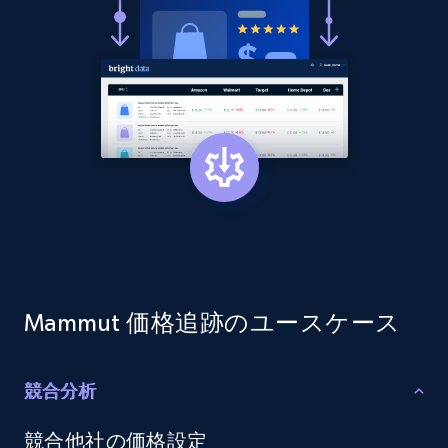
and more.
2.1K+
353+
今すぐ始める
Home Depot US - Discovery products by
specific category URL
URL, Domain, Country code, Model number,
Sku, Product id, Product name, Manufacturer,
and more.
2.1K+
353+
今すぐ始める
Mammut 価格追跡のユースケース
競合分析
Etsy
競合他社の価格設定
URL, Product id, Listing inventory id, Title, Rating,