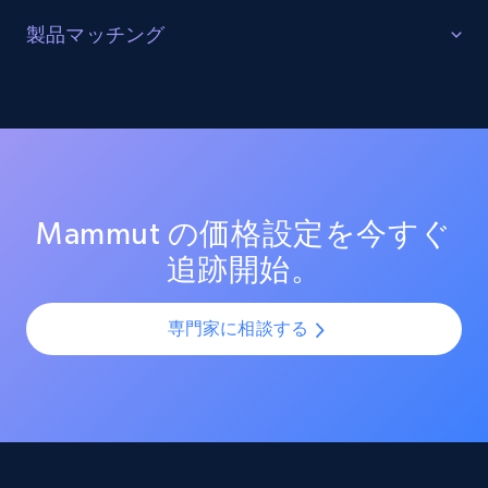
URL, Product id, Listing inventory id, Title, Rating,
販売を最適化する
製品マッチング
Reviews count shop, Reviews count item, Initial
price, and more.
ターゲットカテゴリーと製品におけるプロモーション
SKUマッチング
活動を追跡し、市場リーダーのプロモーション投資を
測定する。効果的なプロモーション戦術と新興トレン
SKUやバリエーションを複数チャネルで最適化し、製品
1.9K+
322+
今すぐ始める
ドを分析し、競争の激しい市場での売上向上を図る。
カタログの課題を解決します。AIモデルを活用して製
品・バリエーション・SKUを正確に整合させ、全プラッ
トフォームで一貫性と正確性を確保します。
Mammut の価格設定を今すぐ
Amazon products search
追跡開始。
Asin, URL, Name, Sponsored, Initial price, Final
price, Currency, Sold, and more.
専門家に相談する
1.6K+
180+
今すぐ始める
Target