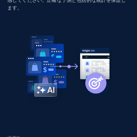
感してください。正確な予測と包括的な統計を保証し
Amazon products global dataset - Collect
ます。
Amazon products by seller URL
Title, Seller name, Brand, Description, Initial
price, Currency, Availability, Reviews count, and
more.
2.1K+
375+
今すぐ始める
Amazon products global dataset - Collect
products from Brands URLs
Title, Seller name, Brand, Description, Initial
price, Currency, Availability, Reviews count, and
more.
2.1K+
375+
今すぐ始める