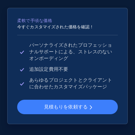
2.5K+
358+
今すぐ始める
柔軟で手頃な価格
今すぐカスタマイズされた価格を確認！
eBay - Collect records by category
パーソナライズされたプロフェッショ
URL, Product id, Title, Seller name, Seller rating,
ナルサポートによる、ストレスのない
Seller reviews, Breadcrumbs, Root category, and
オンボーディング
more.
追加設定費用不要
2.5K+
358+
今すぐ始める
あらゆるプロジェクトとクライアント
に合わせたカスタマイズパッケージ
Google Shopping
見積もりを依頼する
URL, Product id, Title, Product description,
Rating, Reviews count, Images, Variations, and
more.