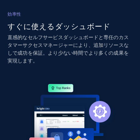
2.4K+
199+
今すぐ始める
効率性
すぐに使えるダッシュボード
直感的なセルフサービスダッシュボードと専任のカス
Google Shopping - collects products from
タマーサクセスマネージャーにより、追加リソースな
web using keywords
しで成功を保証。より少ない時間でより多くの成果を
URL, Product id, Title, Product description,
実現します。
Rating, Reviews count, Images, Variations, and
more.
2.4K+
199+
今すぐ始める
Amazon products global dataset
Title, Seller name, Brand, Description, Initial
price, Currency, Availability, Reviews count, and