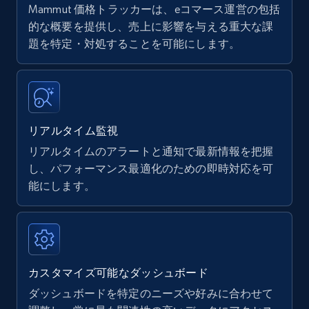
Mammut 価格トラッカーは、eコマース運営の包括
Amazon products - find products by using
的な概要を提供し、売上に影響を与える重大な課
upc numbers
題を特定・対処することを可能にします。
Title, Seller name, Brand, Description, Initial
price, Currency, Availability, Reviews count, and
more.
リアルタイム監視
35.2K+
5.7K+
今すぐ始める
リアルタイムのアラートと通知で最新情報を把握
し、パフォーマンス最適化のための即時対応を可
能にします。
Amazon Reviews
URL, Product name, Product rating, Product
rating object, Product rating max, Rating,
Author name, Asin, and more.
カスタマイズ可能なダッシュボード
7.4K+
870+
今すぐ始める
ダッシュボードを特定のニーズや好みに合わせて