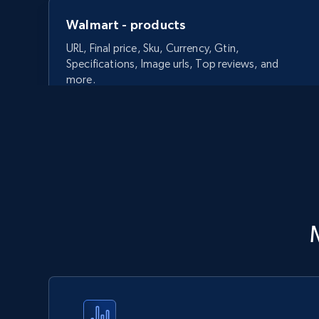
Walmart - products
URL, Final price, Sku, Currency, Gtin,
Specifications, Image urls, Top reviews, and
more.
5.6K+
875+
今すぐ始める
Walmart - products - Discover
products by using sku numbers
URL, Final price, Sku, Currency, Gtin,
Specifications, Image urls, Top reviews, and
more.