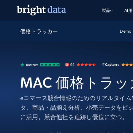
製品
AI
価格トラッカー
ウェブアクセスAPI
マルチモーダルトレーニング
WEBアクセスAPI
Demo
ツール
Web Unlocker API
動画と音声データ
Web Unlocker API
から始まる
$1/1k req
1つのAPIでブロックとCAPTCHAを解
より多くのデータで、より少ない障
FREE TIER
ーニング
統合
Discover API
FREE
から始まる
クロールAPI
ビデオフィード – VLA対応済み
$1/1k req
Always live web discovery for agents
ブラウザ拡張機能
ヒューマノイドロボットのポリシー
MAC 価格トラ
めの継続的かつターゲットを絞った
SERP API
SERP API
から始まる
画を取得
ネットワークステータス
$1/1k req
オンデマンドですばやく容易に検索
FREE TIER
ンをスクレイピング
データパッケージ
グーグル
ビング
ダックダックゴ
から始まる
Scraping Browser
あらゆる業界向けのLLM対応データセ
eコマース競合情報のためのリアルタイム
$5/GB
ヤンデックス
入手
タ、商品・品揃え分析、小売データをビ
Scraping Browser
組み込みのブロック解除とホスティ
に活用。競合他社を追跡し優位に立つ。
プロキシサービス
よるスクレイピングブラウザの設定
住宅用プロキシ