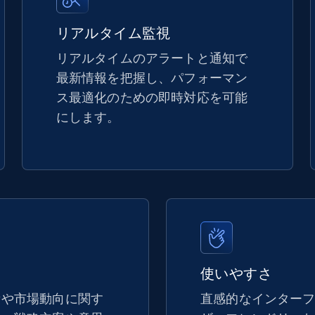
5.4K+
668+
今すぐ始める
リアルタイム監視
リアルタイムのアラートと通知で
最新情報を把握し、パフォーマン
TikTok Shop - discover records by shop
ス最適化のための即時対応を可能
url
にします。
URL, Title, Available, Description, Currency, Initial
price, Final price, Discount percent, and more.
5.4K+
668+
今すぐ始める
eBay - Gather data on products using
使いやすさ
specified keywords
績や市場動向に関す
直感的なインター
URL, Product id, Title, Seller name, Seller rating,