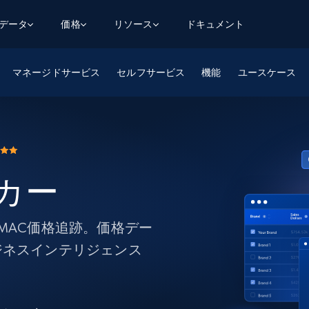
用データ
価格
リソース
ドキュメント
マネージドサービス
AGENTIC WEB EXECUTION
データフィード
データ
セルフサービス
機能
ユースケース
デ
デ
リ
学習ハブ
検索と抽出
スクレーパー
スクレイパーAPI
から始まる
$1
$0.75/1k rec
決
壁でトレ
AIアプリがWebを検索・クロールできるよう
600以上のウェブサイトからリアルタイム
FREE TIER
にする
データを取得
ブログ
Scraper Studio
リンクトイン
eコマース
から始まる
エージェントブラウザ
$1/1k req
ソーシャルメディア
チャットGPT
ケーススタディ
FREE TIER
学習のた
エージェントがウェブサイトを閲覧し、行動
AIスクレイパースタジオ
ッカー
ウェブ動
できるようにする
から始まる
どのサイトもデータパイプラインに変換
データセットマーケットプレイス
オンラインセミナー
エンジ
$250/100K rec
ブライトデータMCP
FREE
データセットマーケットプレイス
ウェブを解き放つオールインワンツールキッ
から始まる
プロキシロケーション
Data Firehose
ットを
ト
MAC価格追跡。価格デー
事前収集された600以上のドメインからの
$0.2/1k HTML
データ
ジネスインテリジェンス
リンクトイン
eコマース
マスタークラス
ングに
ソーシャルメディア
不動産
Data Firehose
ビデオ
Real-time web data, delivered as it’s
collected
から始まる