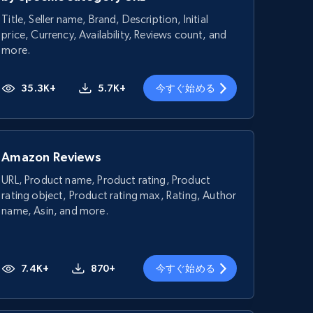
Title, Seller name, Brand, Description, Initial
price, Currency, Availability, Reviews count, and
more.
35.3K+
5.7K+
今すぐ始める
Amazon Reviews
URL, Product name, Product rating, Product
rating object, Product rating max, Rating, Author
name, Asin, and more.
7.4K+
870+
今すぐ始める