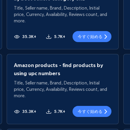
Title, Seller name, Brand, Description, Initial
price, Currency, Availability, Reviews count, and
more.
35.3K+
5.7K+
今すぐ始める
Amazon products - find products by
using upc numbers
Title, Seller name, Brand, Description, Initial
price, Currency, Availability, Reviews count, and
more.
35.3K+
5.7K+
今すぐ始める