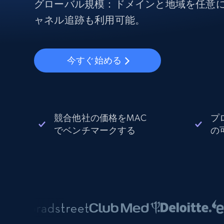
から始まる
グローバル規模：ドメインと地域を任意
$5
$2.5/G
50% OFF
ャネル追跡も利用可能。
プロキシサービス
から始まる
ISPプロキシ
$1.3/IP
住宅用プロキシ
50% OFF
今すぐ始める
400M+ 実際のピアデバイスからのグ
バルIP
データセンタープロキシ
効率的なデータ抽出を実現する高速
性の高いプロキシ
競合他社の価格をMAC
プ
でベンチマークする
の