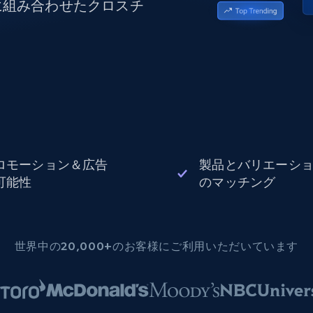
に組み合わせたクロスチ
データセンタープロキシ
$0.9/IP
B
ISPプロキシ
ロー
70万以上の完全準拠の静的住宅用プロキシ
で信頼
ロモーション＆広告
製品とバリエーシ
可能性
のマッチング
世界中の20,000+のお客様にご利用いただいています