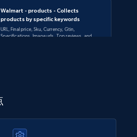
Walmart - products - Collects
products by specific keywords
URL, Final price, Sku, Currency, Gtin,
Specifications, Image urls, Top reviews, and
more.
5.6K+
875+
今すぐ始める
TikTok Shop - category
点
URL, Title, Available, Description, Currency, Initial
price, Final price, Discount percent, and more.