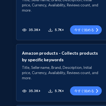
price, Currency, Availability, Reviews count, and
more.
35.3K+
5.7K+
今すぐ始める
Amazon products - Collects products
by specific keywords
Title, Seller name, Brand, Description, Initial
price, Currency, Availability, Reviews count, and
more.
35.3K+
5.7K+
今すぐ始める