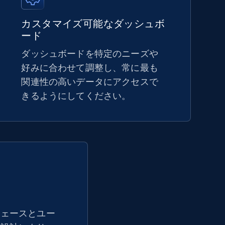
5.4K+
668+
今すぐ始める
カスタマイズ可能なダッシュボ
ード
ダッシュボードを特定のニーズや
Amazon sellers info
好みに合わせて調整し、常に最も
関連性の高いデータにアクセスで
Seller id, URL, Seller name, Description, Detailed
info, Stars, Feedbacks, Return policy, and more.
きるようにしてください。
2.5K+
378+
今すぐ始める
eBay - Collect products from shops on
eBay
フェースとユー
URL, Product id, Title, Seller name, Seller rating,