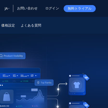
お問い合わせ
ログイン
JA
無料トライアル
ータ
ータと洞察
ソース
価格設定
よくある質問
会社情報
Startup Program
Retail Intelligence
から始まる
NEW
リテールインサイト
$2000/mo
リアルタイムのECインサイトとAI搭載レコ
メンデーションを提供
パートナープログラム
Demo Agents
Managed Data
から始まる
マネージドデータサービス
$1500/mo
Acquisition
トラストセンター
カスタマイズされたエンタープライズグレ
Integrations
ードのデータ収集
SDK Bright
Deep Lookup
BETA
ウェブデータで複雑検索
Bright Initiative