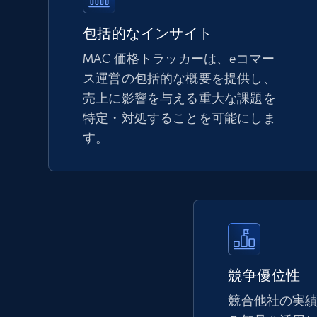
5.6K+
875+
今すぐ始める
包括的なインサイト
MAC 価格トラッカーは、eコマー
ス運営の包括的な概要を提供し、
TikTok Shop - Collect TikTok shop
売上に影響を与える重大な課題を
products by keywords search
特定・対処することを可能にしま
URL, Title, Available, Description, Currency, Initial
す。
price, Final price, Discount percent, and more.
5.4K+
668+
今すぐ始める
eBay
競争優位性
URL, Product id, Title, Seller name, Seller rating,
Seller reviews, Breadcrumbs, Root category, and
競合他社の実
more.