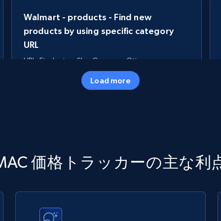
Walmart - products - Find new
products by using specific category
URL
URL, Final price, Sku, Currency, Gtin,
Specifications, Image urls, Top reviews, and
Load more
more.
5.6K+
875+
今すぐ始める
TikTok Shop
MAC 価格トラッカーの主な利
URL, Title, Available, Description, Currency, Initial
price, Final price, Discount percent, and more.