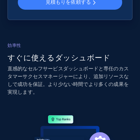
見積もりを依頼する
2.4K+
202+
今すぐ始める
効率性
Google Shopping - collects products from
web using keywords
すぐに使えるダッシュボード
URL, Product id, Title, Product description,
直感的なセルフサービスダッシュボードと専任のカス
Rating, Reviews count, Images, Variations, and
タマーサクセスマネージャーにより、追加リソースな
more.
しで成功を保証。より少ない時間でより多くの成果を
実現します。
2.4K+
202+
今すぐ始める
Home Depot US
URL, Domain, Country code, Model number,