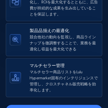
化し、ROIを最大化するとともに、広告
費が持続的な成果を生み出しているこ
5.4K+
668+
今すぐ始める
とを保証します。
製品品揃えの最適化
TikTok Shop - Collect TikTok shop products
競合他社の動向を監視し、商品ライン
by keywords search
ナップを微調整することで、業務を最
URL, Title, Available, Description, Currency, Initial
適化し収益を最大化できる
price, Final price, Discount percent, and more.
マルチセラー管理
5.4K+
668+
今すぐ始める
マルチセラー商品リストをLulu
Hypermarket固有のインテリジェンスで
管理し、クロスチャネル販売戦略を効
TikTok Shop - discover records by shop url
率化します。
URL, Title, Available, Description, Currency, Initial
price, Final price, Discount percent, and more.