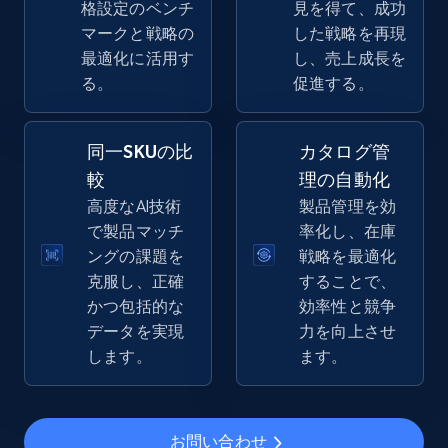
格設定のベンチ
見を得て、成功
2.5K+
359+
今すぐ始める
マークと戦略の
した戦略を再現
最適化に活用す
し、売上成長を
る。
促進する。
eBay - Gather data on products using
specified keywords
同一SKUの比
カタログ管
URL, Product id, Title, Seller name, Seller rating,
較
理の自動化
Seller reviews, Breadcrumbs, Root category, and
高度なAI技術
製品管理を効
more.
で製品マッチ
率化し、在庫
ングの課題を
戦略を最適化
2.5K+
359+
今すぐ始める
克服し、正確
することで、
かつ包括的な
効率性と競争
データを実現
力を向上させ
します。
ます。
eBay - Collect products from shops on eBay
URL, Product id, Title, Seller name, Seller rating,
Seller reviews, Breadcrumbs, Root category, and
more.
お問い合わせ