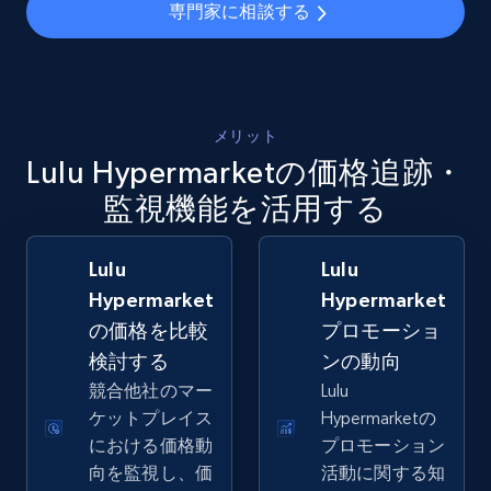
専門家に相談する
5.4K+
668+
今すぐ始める
メリット
Amazon sellers info
Lulu Hypermarketの価格追跡・
Seller id, URL, Seller name, Description, Detailed
info, Stars, Feedbacks, Return policy, and more.
監視機能を活用する
2.5K+
378+
今すぐ始める
Lulu
Lulu
Hypermarket
Hypermarket
の価格を比較
プロモーショ
検討する
ンの動向
eBay
競合他社のマー
Lulu
URL, Product id, Title, Seller name, Seller rating,
ケットプレイス
Hypermarketの
Seller reviews, Breadcrumbs, Root category, and
more.
における価格動
プロモーション
向を監視し、価
活動に関する知