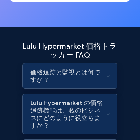
Target
URL, Product id, Title, Product description,
Rating, Reviews count, Initial price, Discount,
and more.
1.3K+
176+
今すぐ始める
Lulu Hypermarket 価格トラ
ッカー FAQ
Target - Gather data on products using
価格追跡と監視とは何で
specified keywords
すか？
URL, Product id, Title, Product description,
Rating, Reviews count, Initial price, Discount,
and more.
Lulu Hypermarket の価格
追跡機能は、私のビジネ
スにどのように役立ちま
1.3K+
176+
今すぐ始める
すか？