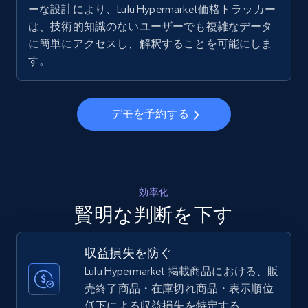
ーな設計により、Lulu Hypermarket価格トラッカー
5.6K+
877+
今すぐ始める
は、技術的知識のないユーザーでも複雑なデータ
に簡単にアクセスし、解釈することを可能にしま
す。
Walmart - products - Collects products by
specific keywords
デモを予約する
URL, Final price, Sku, Currency, Gtin,
Specifications, Image urls, Top reviews, and
more.
5.6K+
877+
今すぐ始める
効率化
賢明な判断を下す
収益損失を防ぐ
Walmart - products - Discover products by
Lulu Hypermarket 掲載商品における、販
using sku numbers
売終了商品・在庫切れ商品・表示順位
URL, Final price, Sku, Currency, Gtin,
低下による収益損失を特定する。