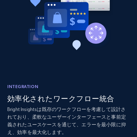
2.1K+
375+
今すぐ始める
Amazon products global dataset - Collects
products by best sellers category URL
Title, Seller name, Brand, Description, Initial
price, Currency, Availability, Reviews count, and
more.
2.1K+
375+
今すぐ始める
INTEGRATION
効率化されたワークフロー統合
Bright Insightsは既存のワークフローを考慮して設計さ
Amazon products global dataset - Collect
れており、柔軟なユーザーインターフェースと事前定
Amazon products by seller URL
義されたユースケースを通じて、エラーを最小限に抑
え、効率を最大化します。
Title, Seller name, Brand, Description, Initial