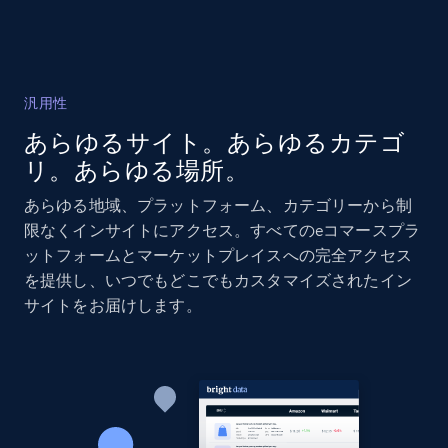
Amazon products global dataset - Collects
products by specific category URL
汎用性
Title, Seller name, Brand, Description, Initial
あらゆるサイト。あらゆるカテゴ
price, Currency, Availability, Reviews count, and
リ。あらゆる場所。
more.
あらゆる地域、プラットフォーム、カテゴリーから制
2.1K+
375+
今すぐ始める
限なくインサイトにアクセス。すべてのeコマースプラ
ットフォームとマーケットプレイスへの完全アクセス
を提供し、いつでもどこでもカスタマイズされたイン
サイトをお届けします。
Amazon products global dataset -
Collecting products by keyword search
Title, Seller name, Brand, Description, Initial
price, Currency, Availability, Reviews count, and
more.