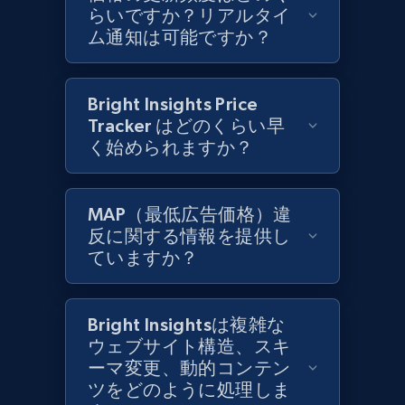
らいですか？リアルタイ
ム通知は可能ですか？
Zara - Products
Category id, Product id, Product name, Price,
Bright Insights Price
Currency, Colour code, Colour, Description, and
more.
Tracker はどのくらい早
く始められますか？
1.2K+
208+
今すぐ始める
MAP（最低広告価格）違
反に関する情報を提供し
ていますか？
Zara - Products - discovery by category url
Category id, Product id, Product name, Price,
Currency, Colour code, Colour, Description, and
Bright Insightsは複雑な
more.
ウェブサイト構造、スキ
ーマ変更、動的コンテン
1.2K+
208+
今すぐ始める
ツをどのように処理しま