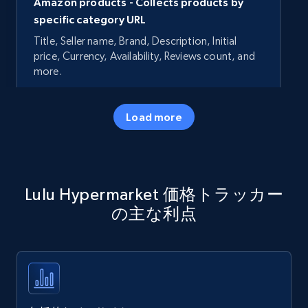
Amazon products - Collects products by
specific category URL
Title, Seller name, Brand, Description, Initial
price, Currency, Availability, Reviews count, and
more.
35.3K+
5.7K+
今すぐ始める
Load more
Amazon products - Collects products by
Lulu Hypermarket 価格トラッカー
specific keywords
の主な利点
Title, Seller name, Brand, Description, Initial
price, Currency, Availability, Reviews count, and
more.
35.3K+
5.7K+
今すぐ始める