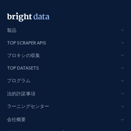
Lazada - Products
URL, Title, Rating, Reviews, Initial price, Final
製品
price, Currency, Stock, and more.
TOP SCRAPER APIS
992+
165+
今すぐ始める
プロキシの収集
TOP DATASETS
Lazada - Products - Discover products by
プログラム
keyword
URL, Title, Rating, Reviews, Initial price, Final
法的許諾事項
price, Currency, Stock, and more.
ラーニングセンター
992+
165+
今すぐ始める
会社概要