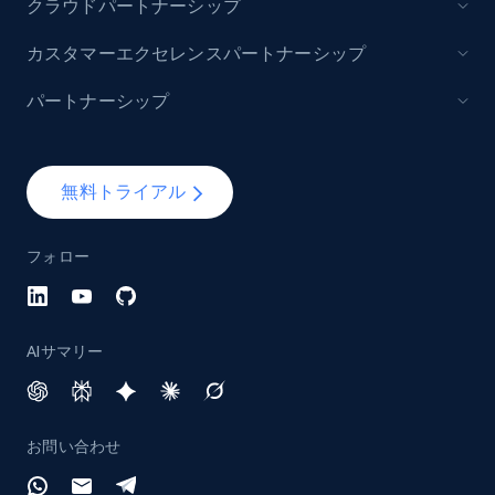
クラウドパートナーシップ
Lazada - Products - Discover products by
カスタマーエクセレンスパートナーシップ
category URL or brand URL
パートナーシップ
URL, Title, Rating, Reviews, Initial price, Final
price, Currency, Stock, and more.
無料トライアル
992+
165+
今すぐ始める
フォロー
Lazada - Products - Discover products by
seller URL
AIサマリー
URL, Title, Rating, Reviews, Initial price, Final
price, Currency, Stock, and more.
お問い合わせ
992+
165+
今すぐ始める