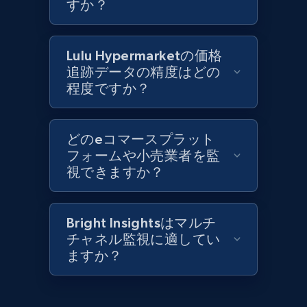
すか？
Best Buy products
Lulu Hypermarketの価格
URL, Product id, Title, Images, Final price,
追跡データの精度はどの
Currency, Discount, Initial price, and more.
程度ですか？
1.1K+
149+
今すぐ始める
どのeコマースプラット
フォームや小売業者を監
視できますか？
Best Buy products - Collect data on
products using specified keywords
Bright Insightsはマルチ
URL, Product id, Title, Images, Final price,
チャネル監視に適してい
Currency, Discount, Initial price, and more.
ますか？
1.1K+
149+
今すぐ始める