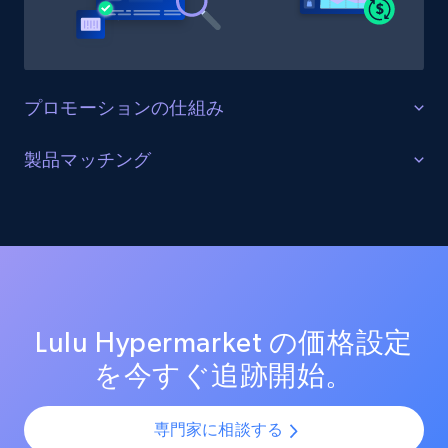
Etsy - Collects data from shop's URL
URL, Product id, Listing inventory id, Title, Rating,
Reviews count shop, Reviews count item, Initial
price, and more.
プロモーションの仕組み
1.9K+
323+
今すぐ始める
販売を最適化する
製品マッチング
ターゲットカテゴリーと製品におけるプロモーション
SKUマッチング
活動を追跡し、市場リーダーのプロモーション投資を
Amazon products search
測定する。効果的なプロモーション戦術と新興トレン
SKUやバリエーションを複数チャネルで最適化し、製品
ドを分析し、競争の激しい市場での売上向上を図る。
Asin, URL, Name, Sponsored, Initial price, Final
カタログの課題を解決します。AIモデルを活用して製
price, Currency, Sold, and more.
品・バリエーション・SKUを正確に整合させ、全プラッ
トフォームで一貫性と正確性を確保します。
Lulu Hypermarket の価格設定
1.6K+
181+
今すぐ始める
を今すぐ追跡開始。
専門家に相談する