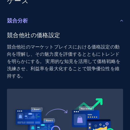
ケース
URL, Product id, Listing inventory id, Title, Rating,
Reviews count shop, Reviews count item, Initial
price, and more.
競合分析
1.9K+
323+
今すぐ始める
競合他社の価格設定
競合他社のマーケットプレイスにおける価格設定の動
向を理解し、その魅力度を評価するとともにトレンド
を明らかにする。 実用的な知見を活用して価格戦略を
Etsy - Collect data on products using
洗練させ、利益率を最大化することで競争優位性を維
specified keywords
持する。
URL, Product id, Listing inventory id, Title, Rating,
Reviews count shop, Reviews count item, Initial
price, and more.
1.9K+
323+
今すぐ始める