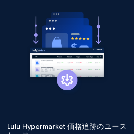
price, Currency, Availability, Reviews count, and
more.
2.1K+
375+
今すぐ始める
Amazon products global dataset - Collect
products from Brands URLs
Title, Seller name, Brand, Description, Initial
price, Currency, Availability, Reviews count, and
more.
2.1K+
375+
今すぐ始める
Lulu Hypermarket 価格追跡のユース
Etsy