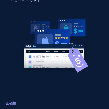
specified URL
URL, Domain, Country code, Model number,
Sku, Product id, Product name, Manufacturer,
and more.
2.1K+
355+
今すぐ始める
Home Depot US - Discover products by
specified UPC
URL, Domain, Country code, Model number,
Sku, Product id, Product name, Manufacturer,
and more.
2.1K+
355+
今すぐ始める
正確性