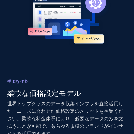
Sku, Product id, Product name, Manufacturer,
and more.
2.1K+
355+
今すぐ始める
Home Depot US - Gather data on products
using specified keywords
URL, Domain, Country code, Model number,
Sku, Product id, Product name, Manufacturer,
手頃な価格
and more.
柔軟な価格設定モデル
2.1K+
355+
今すぐ始める
世界トップクラスのデータ収集インフラを直接活用し
た、ニーズに合わせた価格設定のメリットを享受くだ
さい。柔軟な料金体系により、必要なデータのみを支
払うことが可能で、あらゆる規模のブランドがインサ
Home Depot US - Discover products by
イトを活用できます。