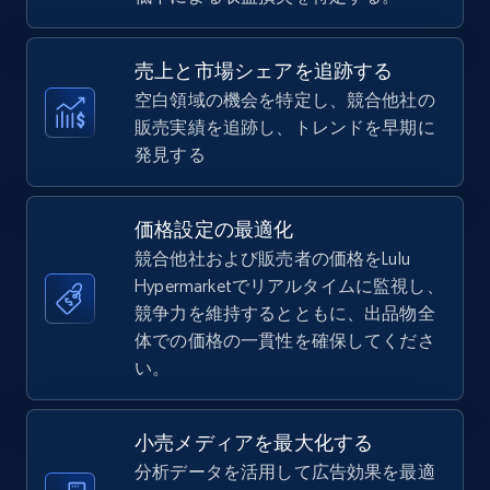
Specifications, Image urls, Top reviews, and
more.
売上と市場シェアを追跡する
5.6K+
877+
今すぐ始める
空白領域の機会を特定し、競合他社の
販売実績を追跡し、トレンドを早期に
発見する
TikTok Shop
URL, Title, Available, Description, Currency, Initial
価格設定の最適化
price, Final price, Discount percent, and more.
競合他社および販売者の価格をLulu
Hypermarketでリアルタイムに監視し、
5.4K+
競争力を維持するとともに、出品物全
668+
今すぐ始める
体での価格の一貫性を確保してくださ
い。
TikTok Shop - category
小売メディアを最大化する
URL, Title, Available, Description, Currency, Initial
分析データを活用して広告効果を最適
price, Final price, Discount percent, and more.