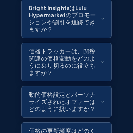
Bright InsightsはLulu
Target - Discover products by category url
Hypermarketのプロモー
URL, Product id, Title, Product description,
ションや割引を追跡でき
Rating, Reviews count, Initial price, Discount,
ますか？
and more.
1.3K+
176+
今すぐ始める
価格トラッカーは、関税
関連の価格変動をどのよ
うに乗り切るのに役立ち
ますか？
Target - Discover products by specified
UPC
URL, Product id, Title, Product description,
動的価格設定とパーソナ
Rating, Reviews count, Initial price, Discount,
ライズされたオファーは
and more.
どのように扱いますか？
1.3K+
176+
今すぐ始める
価格の更新頻度はどのく