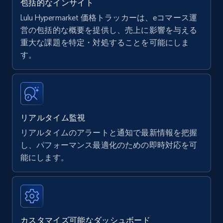
包括的なインサイト
Lulu Hypermarket 価格トラッカーは、eコマース運
Amazon products - find products by using
営の包括的な概要を提供し、売上に影響を与える
upc numbers
重大な課題を特定・対処することを可能にしま
す。
Title, Seller name, Brand, Description, Initial
price, Currency, Availability, Reviews count, and
more.
35.3K+
5.7K+
今すぐ始める
リアルタイム監視
リアルタイムのアラートと通知で最新情報を把握
し、パフォーマンス最適化のための即時対応を可
Amazon Reviews
能にします。
URL, Product name, Product rating, Product
rating object, Product rating max, Rating,
Author name, Asin, and more.
カスタマイズ可能なダッシュボード
7.4K+
872+
今すぐ始める