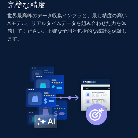
完璧な精度
Home Depot US - Discovery products by
世界最高峰のデータ収集インフラと、最も精度の高い
specific category URL
AIモデル、リアルタイムデータを組み合わせた力を体
URL, Domain, Country code, Model number,
感してください。正確な予測と包括的な統計を保証し
Sku, Product id, Product name, Manufacturer,
ます。
and more.
2.1K+
355+
今すぐ始める
Amazon products global dataset
Title, Seller name, Brand, Description, Initial
price, Currency, Availability, Reviews count, and
more.
2.1K+
375+
今すぐ始める