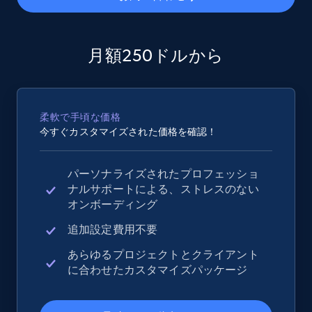
2.5K+
359+
今すぐ始める
月額250ドルから
eBay - Collect records by category
柔軟で手頃な価格
URL, Product id, Title, Seller name, Seller rating,
今すぐカスタマイズされた価格を確認！
Seller reviews, Breadcrumbs, Root category, and
more.
パーソナライズされたプロフェッショ
ナルサポートによる、ストレスのない
2.5K+
359+
今すぐ始める
オンボーディング
追加設定費用不要
あらゆるプロジェクトとクライアント
Google Shopping
に合わせたカスタマイズパッケージ
URL, Product id, Title, Product description,
Rating, Reviews count, Images, Variations, and
more.