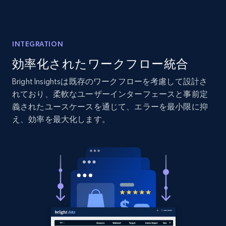
Amazon products global dataset - Collects
products by best sellers category URL
INTEGRATION
Title, Seller name, Brand, Description, Initial
効率化されたワークフロー統合
price, Currency, Availability, Reviews count, and
more.
Bright Insightsは既存のワークフローを考慮して設計さ
れており、柔軟なユーザーインターフェースと事前定
義されたユースケースを通じて、エラーを最小限に抑
2.1K+
375+
今すぐ始める
え、効率を最大化します。
Amazon products global dataset - Collect
Amazon products by seller URL
Title, Seller name, Brand, Description, Initial
price, Currency, Availability, Reviews count, and
more.