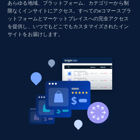
Amazon products global dataset - Collects
あらゆる地域、プラットフォーム、カテゴリーから制
products by specific category URL
限なくインサイトにアクセス。すべてのeコマースプラ
ットフォームとマーケットプレイスへの完全アクセス
Title, Seller name, Brand, Description, Initial
price, Currency, Availability, Reviews count, and
を提供し、いつでもどこでもカスタマイズされたイン
more.
サイトをお届けします。
2.1K+
375+
今すぐ始める
Amazon products global dataset -
Collecting products by keyword search
Title, Seller name, Brand, Description, Initial
price, Currency, Availability, Reviews count, and
more.
2.1K+
375+
今すぐ始める