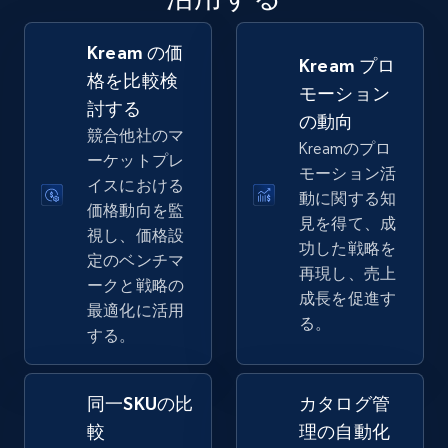
Kream の価
Amazon sellers info
Kream プロ
格を比較検
モーション
Seller id, URL, Seller name, Description, Detailed
討する
info, Stars, Feedbacks, Return policy, and more.
の動向
競合他社のマ
Kreamのプロ
ーケットプレ
2.5K+
378+
今すぐ始める
モーション活
イスにおける
動に関する知
価格動向を監
見を得て、成
視し、価格設
功した戦略を
定のベンチマ
eBay
再現し、売上
ークと戦略の
URL, Product id, Title, Seller name, Seller rating,
成長を促進す
最適化に活用
Seller reviews, Breadcrumbs, Root category, and
る。
する。
more.
2.5K+
359+
今すぐ始める
同一SKUの比
カタログ管
較
理の自動化