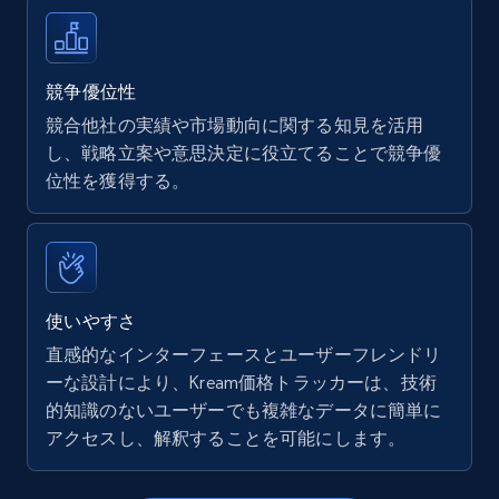
Walmart - products
URL, Final price, Sku, Currency, Gtin,
Specifications, Image urls, Top reviews, and
競争優位性
more.
競合他社の実績や市場動向に関する知見を活用
し、戦略立案や意思決定に役立てることで競争優
5.6K+
875+
今すぐ始める
位性を獲得する。
Walmart - products - Find new products by
using specific category URL
使いやすさ
URL, Final price, Sku, Currency, Gtin,
直感的なインターフェースとユーザーフレンドリ
Specifications, Image urls, Top reviews, and
ーな設計により、Kream価格トラッカーは、技術
more.
的知識のないユーザーでも複雑なデータに簡単に
アクセスし、解釈することを可能にします。
5.6K+
875+
今すぐ始める