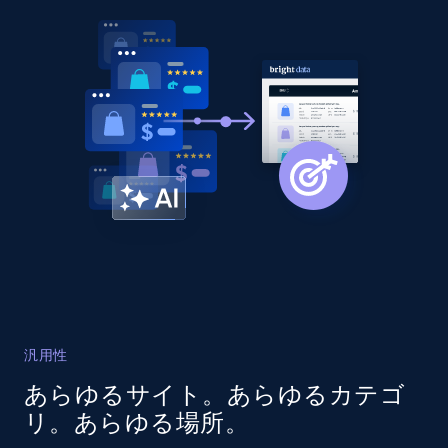
URL, Domain, Country code, Model number,
Sku, Product id, Product name, Manufacturer,
and more.
2.1K+
355+
今すぐ始める
Amazon products global dataset
Title, Seller name, Brand, Description, Initial
price, Currency, Availability, Reviews count, and
more.
汎用性
2.1K+
375+
今すぐ始める
あらゆるサイト。あらゆるカテゴ
リ。あらゆる場所。