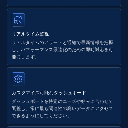
upc numbers
Title, Seller name, Brand, Description, Initial
price, Currency, Availability, Reviews count, and
more.
リアルタイム監視
リアルタイムのアラートと通知で最新情報を把握
35.3K+
5.7K+
今すぐ始める
し、パフォーマンス最適化のための即時対応を可
能にします。
Amazon Reviews
URL, Product name, Product rating, Product
rating object, Product rating max, Rating,
Author name, Asin, and more.
カスタマイズ可能なダッシュボード
ダッシュボードを特定のニーズや好みに合わせて
7.4K+
870+
今すぐ始める
調整し、常に最も関連性の高いデータにアクセス
できるようにしてください。