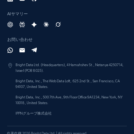
category URL or brand URL
URL, Title, Rating, Reviews, Initial price, Final
AIサマリー
price, Currency, Stock, and more.
991+
164+
今すぐ始める
お問い合わせ
Lazada - Products - Discover products by
Bright Data Ltd. (Headquarters), 4 Hamahshev St., Netanya 4250714,
seller URL
Israel (POB 8025).
URL, Title, Rating, Reviews, Initial price, Final
Bright Data, Inc., The Web Data Loft, 625 2nd St., San Francisco, CA
price, Currency, Stock, and more.
94107, United States.
Bright Data, Inc., 500 7th Ave, 9th Floor Office 9A1234, New York, NY
991+
164+
今すぐ始める
10018, United States.
IPPNグループ株式会社
Lazada - Products - Discover products by
© 著作権 2026 Bright Data Ltd. | All rights reserved