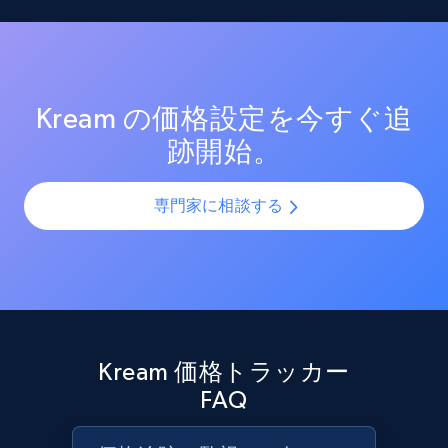
Reviews count shop, Reviews count item, Initial
測定する。効果的なプロモーション戦術と新興トレン
SKUやバリエーションを複数チャネルで最適化し、製品
price, and more.
ドを分析し、競争の激しい市場での売上向上を図る。
カタログの課題を解決します。AIモデルを活用して製
品・バリエーション・SKUを正確に整合させ、全プラッ
1.9K+
323+
今すぐ始める
トフォームで一貫性と正確性を確保します。
Kream の価格設定を今すぐ追
跡開始。
Amazon products search
専門家に相談する
Asin, URL, Name, Sponsored, Initial price, Final
price, Currency, Sold, and more.
1.6K+
181+
今すぐ始める
Kream 価格トラッカー
Target
FAQ
URL, Product id, Title, Product description,
Rating, Reviews count, Initial price, Discount,