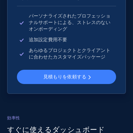
パーソナライズされたプロフェッショ
ナルサポートによる、ストレスのない
eBay - Collect records by category
オンボーディング
URL, Product id, Title, Seller name, Seller rating,
Seller reviews, Breadcrumbs, Root category, and
追加設定費用不要
more.
あらゆるプロジェクトとクライアント
に合わせたカスタマイズパッケージ
2.5K+
359+
今すぐ始める
見積もりを依頼する
Google Shopping
URL, Product id, Title, Product description,
Rating, Reviews count, Images, Variations, and
more.
効率性
すぐに使えるダッシュボード
2.4K+
199+
今すぐ始める