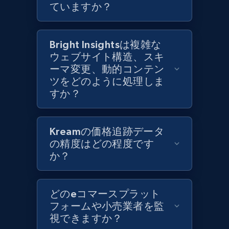
ていますか？
Category id, Product id, Product name, Price,
Currency, Colour code, Colour, Description, and
more.
Bright Insightsは複雑な
ウェブサイト構造、スキ
1.2K+
208+
今すぐ始める
ーマ変更、動的コンテン
ツをどのように処理しま
すか？
Zara - Products - discovery by category url
Category id, Product id, Product name, Price,
Kreamの価格追跡データ
Currency, Colour code, Colour, Description, and
の精度はどの程度です
more.
か？
1.2K+
208+
今すぐ始める
どのeコマースプラット
フォームや小売業者を監
視できますか？