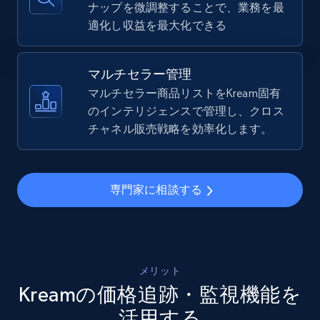
ナップを微調整することで、業務を最
適化し収益を最大化できる
TikTok Shop - Collect TikTok shop products
by keywords search
マルチセラー管理
URL, Title, Available, Description, Currency, Initial
マルチセラー商品リストをKream固有
price, Final price, Discount percent, and more.
のインテリジェンスで管理し、クロス
チャネル販売戦略を効率化します。
5.4K+
668+
今すぐ始める
専門家に相談する
TikTok Shop - discover records by shop url
URL, Title, Available, Description, Currency, Initial
price, Final price, Discount percent, and more.
メリット
Kreamの価格追跡・監視機能を
5.4K+
668+
今すぐ始める
活用する