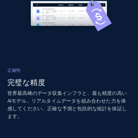
and more.
2.1K+
355+
今すぐ始める
Home Depot US - Discover products by
specified UPC
URL, Domain, Country code, Model number,
正確性
Sku, Product id, Product name, Manufacturer,
完璧な精度
and more.
世界最高峰のデータ収集インフラと、最も精度の高い
2.1K+
355+
今すぐ始める
AIモデル、リアルタイムデータを組み合わせた力を体
感してください。正確な予測と包括的な統計を保証し
ます。
Home Depot US - Discovery products by
specific category URL