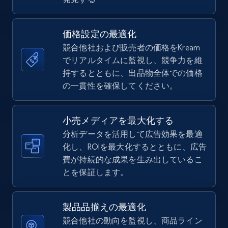
5.6K+
875+
今すぐ始める
価格設定の最適化
競合他社および販売者の価格をKream
TikTok Shop
でリアルタイムに監視し、競争力を維
URL, Title, Available, Description, Currency, Initial
持するとともに、出品物全体での価格
price, Final price, Discount percent, and more.
の一貫性を確保してください。
5.4K+
668+
今すぐ始める
小売メディアを最大化する
分析データを活用して広告効果を最適
化し、ROIを最大化するとともに、広告
費が持続的な成果を生み出しているこ
TikTok Shop - category
とを保証します。
URL, Title, Available, Description, Currency, Initial
price, Final price, Discount percent, and more.
製品品揃えの最適化
5.4K+
668+
今すぐ始める
競合他社の動向を監視し、商品ライン