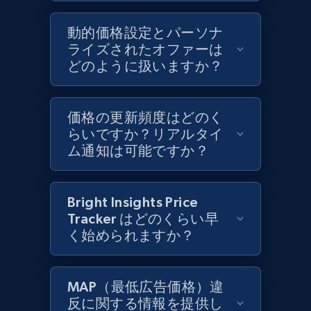
Rating, Reviews count, Initial price, Discount,
and more.
動的価格設定とパーソナ
ライズされたオファーは
どのように扱いますか？
1.3K+
175+
今すぐ始める
価格の更新頻度はどのく
らいですか？リアルタイ
Target - Discover products by specified
ム通知は可能ですか？
UPC
URL, Product id, Title, Product description,
Rating, Reviews count, Initial price, Discount,
Bright Insights Price
and more.
Tracker はどのくらい早
く始められますか？
1.3K+
175+
今すぐ始める
MAP（最低広告価格）違
反に関する情報を提供し
Zara - Products