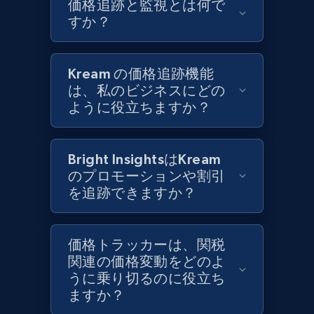
価格追跡と監視とは何で
and more.
すか？
1.3K+
175+
今すぐ始める
Kream の価格追跡機能
は、私のビジネスにどの
ように役立ちますか？
Target - Gather data on products using
specified keywords
URL, Product id, Title, Product description,
Bright InsightsはKream
Rating, Reviews count, Initial price, Discount,
のプロモーションや割引
and more.
を追跡できますか？
1.3K+
175+
今すぐ始める
価格トラッカーは、関税
関連の価格変動をどのよ
うに乗り切るのに役立ち
Target - Discover products by category url
ますか？
URL, Product id, Title, Product description,