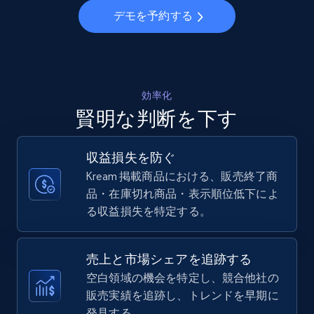
デモを予約する
Walmart - products - Collects products by
specific keywords
URL, Final price, Sku, Currency, Gtin,
Specifications, Image urls, Top reviews, and
効率化
more.
賢明な判断を下す
5.6K+
875+
今すぐ始める
収益損失を防ぐ
Kream 掲載商品における、販売終了商
品・在庫切れ商品・表示順位低下によ
る収益損失を特定する。
Walmart - products - Discover products by
using sku numbers
URL, Final price, Sku, Currency, Gtin,
売上と市場シェアを追跡する
Specifications, Image urls, Top reviews, and
空白領域の機会を特定し、競合他社の
more.
販売実績を追跡し、トレンドを早期に
発見する