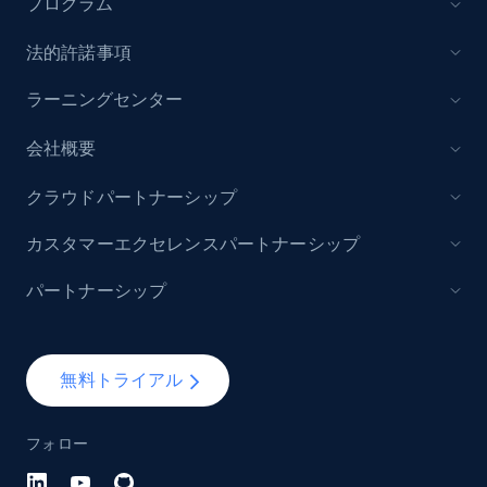
プログラム
URL, Title, Rating, Reviews, Initial price, Final
price, Currency, Stock, and more.
法的許諾事項
ラーニングセンター
991+
164+
今すぐ始める
会社概要
クラウドパートナーシップ
Lazada - Products - Discover products by
keyword
カスタマーエクセレンスパートナーシップ
URL, Title, Rating, Reviews, Initial price, Final
パートナーシップ
price, Currency, Stock, and more.
991+
164+
今すぐ始める
無料トライアル
フォロー
Lazada - Products - Discover products by