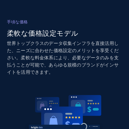
2.1K+
355+
今すぐ始める
手頃な価格
柔軟な価格設定モデル
Home Depot US - Gather data on products
using specified keywords
世界トップクラスのデータ収集インフラを直接活用し
URL, Domain, Country code, Model number,
た、ニーズに合わせた価格設定のメリットを享受くだ
Sku, Product id, Product name, Manufacturer,
さい。柔軟な料金体系により、必要なデータのみを支
and more.
払うことが可能で、あらゆる規模のブランドがインサ
イトを活用できます。
2.1K+
355+
今すぐ始める
Home Depot US - Discover products by
specified URL
URL, Domain, Country code, Model number,
Sku, Product id, Product name, Manufacturer,