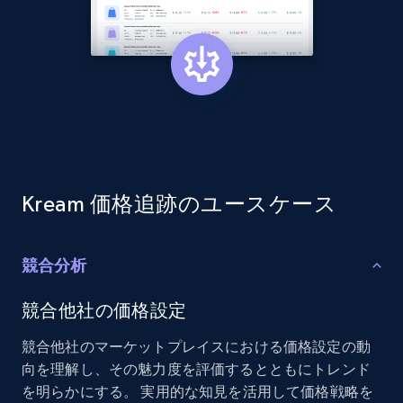
2.1K+
375+
今すぐ始める
Amazon products global dataset - Collect
products from Brands URLs
Title, Seller name, Brand, Description, Initial
price, Currency, Availability, Reviews count, and
more.
Kream 価格追跡のユースケース
2.1K+
375+
今すぐ始める
競合分析
競合他社の価格設定
Etsy
競合他社のマーケットプレイスにおける価格設定の動
URL, Product id, Listing inventory id, Title, Rating,
向を理解し、その魅力度を評価するとともにトレンド
Reviews count shop, Reviews count item, Initial
を明らかにする。 実用的な知見を活用して価格戦略を
price, and more.