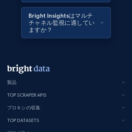
Best Buy products
URL, Product id, Title, Images, Final price,
Bright Insightsはマルチ
Currency, Discount, Initial price, and more.
チャネル監視に適してい
ますか？
1.1K+
149+
今すぐ始める
Best Buy products - Collect data on
products using specified keywords
URL, Product id, Title, Images, Final price,
製品
Currency, Discount, Initial price, and more.
TOP SCRAPER APIS
1.1K+
149+
今すぐ始める
プロキシの収集
TOP DATASETS
Lazada - Products