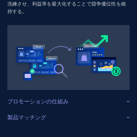
洗練させ、利益率を最大化することで競争優位性を維
持する。
1.9K+
323+
今すぐ始める
Etsy - Collect data on products using
specified keywords
URL, Product id, Listing inventory id, Title, Rating,
Reviews count shop, Reviews count item, Initial
price, and more.
1.9K+
323+
今すぐ始める
プロモーションの仕組み
販売を最適化する
製品マッチング
Etsy - Collects data from shop's URL
ターゲットカテゴリーと製品におけるプロモーション
URL, Product id, Listing inventory id, Title, Rating,
SKUマッチング
活動を追跡し、市場リーダーのプロモーション投資を