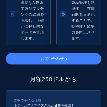
高度なAI技術
製品管理を効
で製品マッチ
率化し、在庫
eBay - Gather data on products using
ングの課題を
戦略を最適化
specified keywords
克服し、正確
することで、
URL, Product id, Title, Seller name, Seller rating,
かつ包括的な
効率性と競争
Seller reviews, Breadcrumbs, Root category, and
データを実現
力を向上させ
more.
します。
ます。
2.5K+
359+
今すぐ始める
お問い合わせ
eBay - Collect products from shops on eBay
月額250ドルから
URL, Product id, Title, Seller name, Seller rating,
Seller reviews, Breadcrumbs, Root category, and
more.
柔軟で手頃な価格
2.5K+
359+
今すぐ始める
今すぐカスタマイズされた価格を確認！