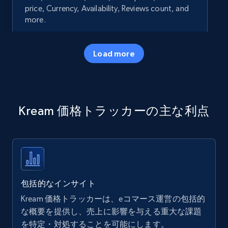
price, Currency, Availability, Reviews count, and
more.
35.3K+
5.7K+
今すぐ始める
Load more
Amazon products - Collects products by
Kream 価格トラッカーの主な利点
specific keywords
Title, Seller name, Brand, Description, Initial
price, Currency, Availability, Reviews count, and
more.
35.3K+
5.7K+
今すぐ始める
包括的なインサイト
Kream 価格トラッカーは、eコマース運営の包括的
な概要を提供し、売上に影響を与える重大な課題
を特定・対処することを可能にします。
Amazon products - find products by using