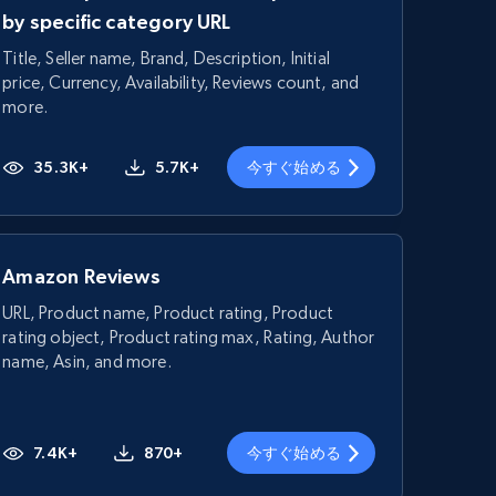
by specific category URL
Title, Seller name, Brand, Description, Initial
price, Currency, Availability, Reviews count, and
more.
35.3K+
5.7K+
今すぐ始める
Amazon Reviews
URL, Product name, Product rating, Product
rating object, Product rating max, Rating, Author
name, Asin, and more.
7.4K+
870+
今すぐ始める