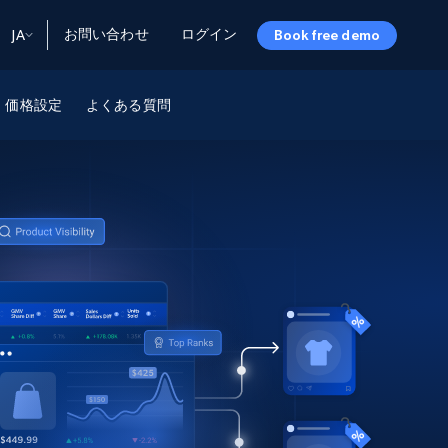
お問い合わせ
ログイン
JA
Book free demo
ータ
ータと洞察
ソース
価格設定
よくある質問
会社情報
Startup Program
Retail Intelligence
から始まる
NEW
リテールインサイト
$2000/mo
リアルタイムのECインサイトとAI搭載レコ
メンデーションを提供
パートナープログラム
Demo Agents
Managed Data
から始まる
マネージドデータサービス
$1500/mo
Acquisition
トラストセンター
カスタマイズされたエンタープライズグレ
Integrations
ードのデータ収集
SDK Bright
Deep Lookup
BETA
ウェブデータで複雑検索
Bright Initiative