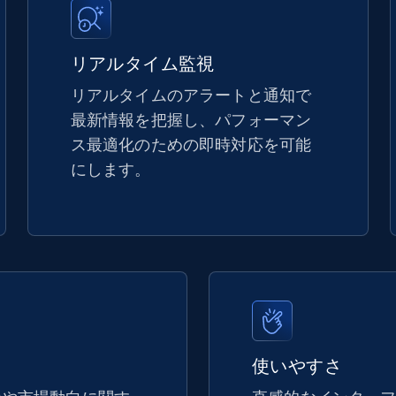
5.4K+
668+
今すぐ始める
リアルタイム監視
リアルタイムのアラートと通知で
最新情報を把握し、パフォーマン
TikTok Shop - discover records by shop
ス最適化のための即時対応を可能
url
にします。
URL, Title, Available, Description, Currency, Initial
price, Final price, Discount percent, and more.
5.4K+
668+
今すぐ始める
eBay - Gather data on products using
使いやすさ
specified keywords