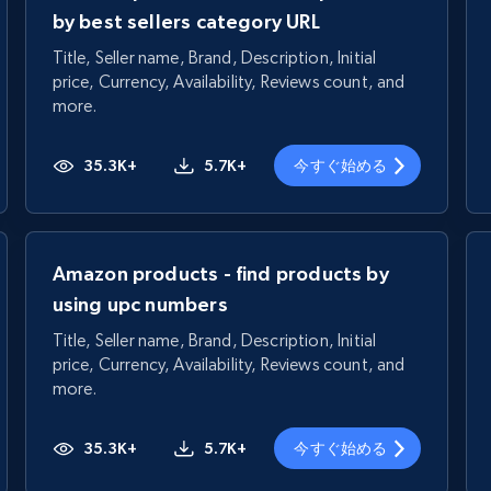
by best sellers category URL
Title, Seller name, Brand, Description, Initial
price, Currency, Availability, Reviews count, and
more.
35.3K+
5.7K+
今すぐ始める
Amazon products - find products by
using upc numbers
Title, Seller name, Brand, Description, Initial
price, Currency, Availability, Reviews count, and
more.
35.3K+
5.7K+
今すぐ始める