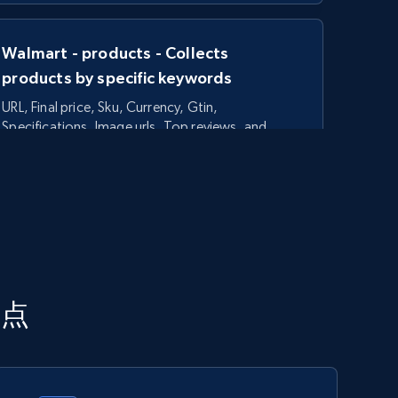
Walmart - products - Collects
products by specific keywords
URL, Final price, Sku, Currency, Gtin,
Specifications, Image urls, Top reviews, and
more.
5.6K+
875+
今すぐ始める
TikTok Shop - category
利点
URL, Title, Available, Description, Currency, Initial
price, Final price, Discount percent, and more.