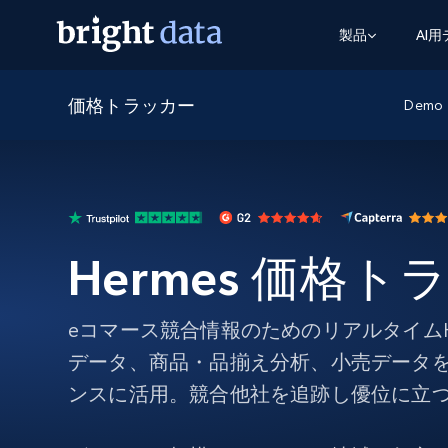
製品
AI
価格トラッカー
ウェブアクセスAPI
マルチモーダルトレーニング
WEBアクセスAPI
Demo
ツール
Web Unlocker API
動画と音声データ
Web Unlocker API
から始まる
$1/1k req
1つのAPIでブロックとCAPTCHAを解
より多くのデータで、より少ない障
FREE TIER
ーニング
統合
Discover API
FREE
から始まる
クロールAPI
ビデオフィード – VLA対応済み
$1/1k req
Always live web discovery for agents
ブラウザ拡張機能
ヒューマノイドロボットのポリシー
Hermes 価格ト
めの継続的かつターゲットを絞った
SERP API
SERP API
から始まる
画を取得
ネットワークステータス
$1/1k req
オンデマンドですばやく容易に検索
FREE TIER
ンをスクレイピング
データパッケージ
グーグル
ビング
ダックダックゴ
から始まる
Scraping Browser
あらゆる業界向けのLLM対応データセ
eコマース競合情報のためのリアルタイムH
$5/GB
ヤンデックス
入手
データ、商品・品揃え分析、小売データ
Scraping Browser
組み込みのブロック解除とホスティ
ンスに活用。競合他社を追跡し優位に立
プロキシサービス
よるスクレイピングブラウザの設定
住宅用プロキシ