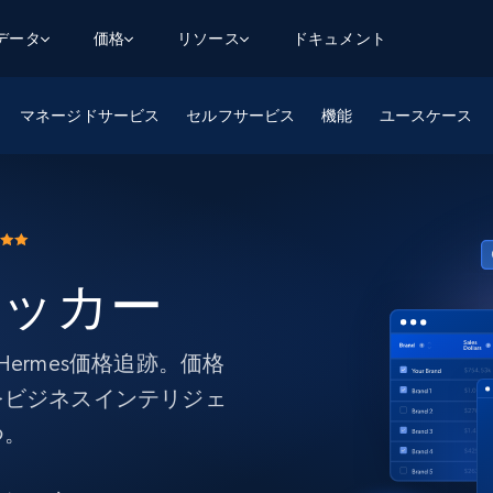
用データ
価格
リソース
ドキュメント
マネージドサービス
AGENTIC WEB EXECUTION
データフィード
データ
セルフサービス
機能
ユースケース
デ
デ
リ
学習ハブ
検索と抽出
スクレーパー
スクレイパーAPI
から始まる
$1
$0.75/1k rec
決
壁でトレ
AIアプリがWebを検索・クロールできるよう
600以上のウェブサイトからリアルタイム
FREE TIER
にする
データを取得
ブログ
Scraper Studio
リンクトイン
eコマース
から始まる
エージェントブラウザ
$1/1k req
ソーシャルメディア
チャットGPT
ケーススタディ
FREE TIER
学習のた
エージェントがウェブサイトを閲覧し、行動
AIスクレイパースタジオ
ラッカー
ウェブ動
できるようにする
から始まる
どのサイトもデータパイプラインに変換
データセットマーケットプレイス
オンラインセミナー
エンジ
$250/100K rec
ブライトデータMCP
FREE
データセットマーケットプレイス
ウェブを解き放つオールインワンツールキッ
から始まる
プロキシロケーション
Data Firehose
ットを
ト
ermes価格追跡。価格
事前収集された600以上のドメインからの
$0.2/1k HTML
データ
をビジネスインテリジェ
リンクトイン
eコマース
マスタークラス
ングに
ソーシャルメディア
不動産
つ。
Data Firehose
ビデオ
Real-time web data, delivered as it’s
collected
から始まる