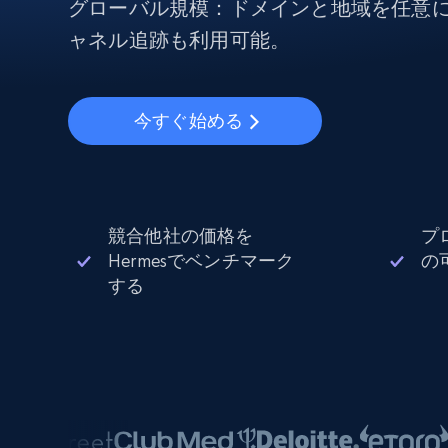
から始まる
グローバル規模：ドメインと地域を任意
$5
$2.5/G
50% OFF
ャネル追跡も利用可能。
プロキシサービス
から始まる
ISPプロキシ
$1.3/IP
住宅用プロキシ
50% OFF
今すぐ始める
400M+ 実際のピアデバイスからのグ
バルIP
データセンタープロキシ
効率的なデータ抽出を実現する高速
性の高いプロキシ
競合他社の価格を
プ
Hermesでベンチマーク
の
する