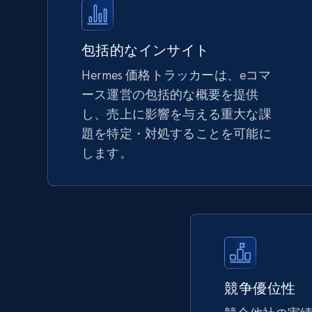
more.
5.6K+
875+
今すぐ始める
包括的なインサイト
Hermes 価格トラッカーは、eコマ
ース運営の包括的な概要を提供
TikTok Shop - Collect TikTok shop
し、売上に影響を与える重大な課
products by keywords search
題を特定・対処することを可能に
URL, Title, Available, Description, Currency, Initial
します。
price, Final price, Discount percent, and more.
5.4K+
668+
今すぐ始める
eBay
競争優位性
URL, Product id, Title, Seller name, Seller rating,
Seller reviews, Breadcrumbs, Root category, and