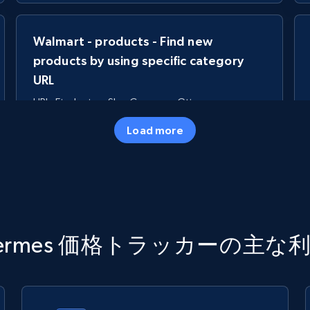
Walmart - products - Find new
products by using specific category
URL
URL, Final price, Sku, Currency, Gtin,
Specifications, Image urls, Top reviews, and
Load more
more.
5.6K+
875+
今すぐ始める
TikTok Shop
ermes 価格トラッカーの主な
URL, Title, Available, Description, Currency, Initial
price, Final price, Discount percent, and more.