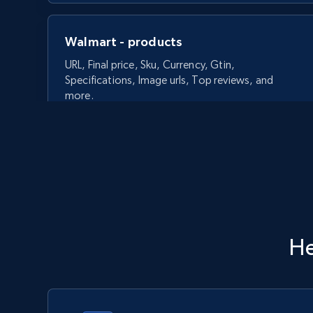
Walmart - products
URL, Final price, Sku, Currency, Gtin,
Specifications, Image urls, Top reviews, and
more.
5.6K+
875+
今すぐ始める
Walmart - products - Discover
H
products by using sku numbers
URL, Final price, Sku, Currency, Gtin,
Specifications, Image urls, Top reviews, and