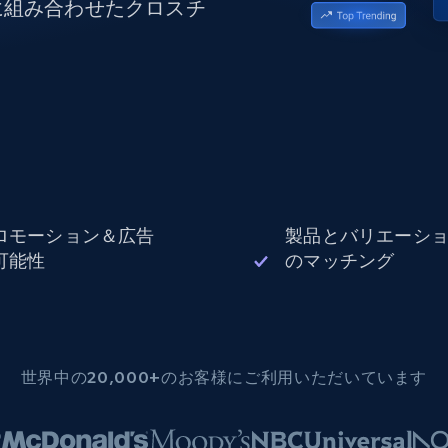
に組み合わせたクロスチ
データセンタープロキシ
$0.9/IP
B
ISPプロキシ
ロー
70万以上の完全準拠の静的住宅用プロキシ
で信頼
ロモーション＆広告
製品とバリエーシ
可能性
のマッチング
世界中の20,000+のお客様にご利用いただいています