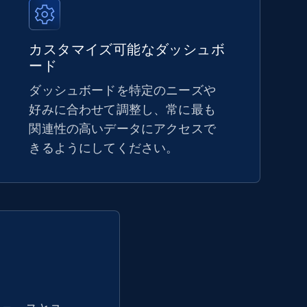
5.4K+
668+
今すぐ始める
カスタマイズ可能なダッシュボ
ード
ダッシュボードを特定のニーズや
Amazon sellers info
好みに合わせて調整し、常に最も
関連性の高いデータにアクセスで
Seller id, URL, Seller name, Description, Detailed
info, Stars, Feedbacks, Return policy, and more.
きるようにしてください。
2.5K+
378+
今すぐ始める
eBay - Collect products from shops on
eBay