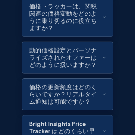
Target - Discover products by category url
価格トラッカーは、関税
URL, Product id, Title, Product description,
関連の価格変動をどのよ
Rating, Reviews count, Initial price, Discount,
うに乗り切るのに役立ち
and more.
ますか？
1.3K+
176+
今すぐ始める
動的価格設定とパーソナ
ライズされたオファーは
どのように扱いますか？
Target - Discover products by specified
UPC
価格の更新頻度はどのく
URL, Product id, Title, Product description,
らいですか？リアルタイ
Rating, Reviews count, Initial price, Discount,
ム通知は可能ですか？
and more.
1.3K+
176+
今すぐ始める
Bright Insights Price
Tracker はどのくらい早