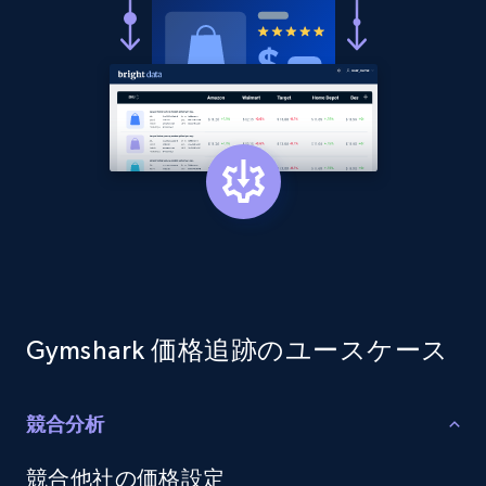
more.
2.1K+
375+
今すぐ始める
Amazon products global dataset - Collect
products from Brands URLs
Title, Seller name, Brand, Description, Initial
price, Currency, Availability, Reviews count, and
more.
2.1K+
375+
今すぐ始める
Gymshark 価格追跡のユースケース
競合分析
Etsy
競合他社の価格設定
URL, Product id, Listing inventory id, Title, Rating,