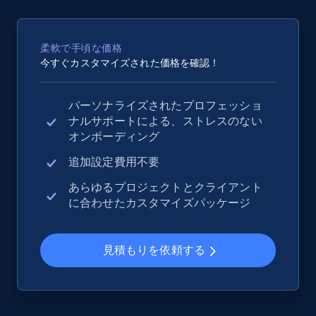
2.5K+
359+
今すぐ始める
柔軟で手頃な価格
今すぐカスタマイズされた価格を確認！
eBay - Collect records by category
パーソナライズされたプロフェッショ
URL, Product id, Title, Seller name, Seller rating,
ナルサポートによる、ストレスのない
Seller reviews, Breadcrumbs, Root category, and
オンボーディング
more.
追加設定費用不要
2.5K+
359+
今すぐ始める
あらゆるプロジェクトとクライアント
に合わせたカスタマイズパッケージ
Google Shopping
見積もりを依頼する
URL, Product id, Title, Product description,
Rating, Reviews count, Images, Variations, and
more.