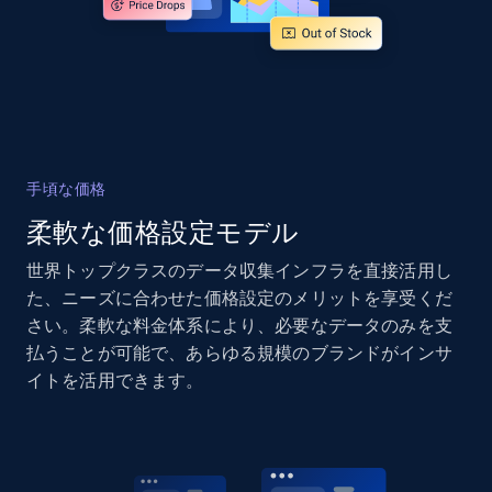
and more.
2.1K+
355+
今すぐ始める
Home Depot US - Gather data on products
手頃な価格
using specified keywords
柔軟な価格設定モデル
URL, Domain, Country code, Model number,
Sku, Product id, Product name, Manufacturer,
世界トップクラスのデータ収集インフラを直接活用し
and more.
た、ニーズに合わせた価格設定のメリットを享受くだ
さい。柔軟な料金体系により、必要なデータのみを支
2.1K+
355+
今すぐ始める
払うことが可能で、あらゆる規模のブランドがインサ
イトを活用できます。
Home Depot US - Discover products by
specified URL