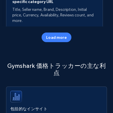
specific category URL
Title, Seller name, Brand, Description, Initial
price, Currency, Availability, Reviews count, and
more.
35.3K+
5.7K+
今すぐ始める
Load more
Amazon products - Collects products by
Gymshark 価格トラッカーの主な利
specific keywords
点
Title, Seller name, Brand, Description, Initial
price, Currency, Availability, Reviews count, and
more.
35.3K+
5.7K+
今すぐ始める
包括的なインサイト