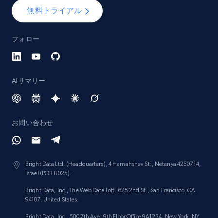
Lazada - Products - Discover products by
無料トライアル
category URL or brand URL
URL, Title, Rating, Reviews, Initial price, Final
フォロー
price, Currency, Stock, and more.
992+
165+
今すぐ始める
AIサマリー
Lazada - Products - Discover products by
お問い合わせ
seller URL
URL, Title, Rating, Reviews, Initial price, Final
price, Currency, Stock, and more.
Bright Data Ltd. (Headquarters), 4 Hamahshev St., Netanya 4250714,
Israel (POB 8025).
992+
165+
今すぐ始める
Bright Data, Inc., The Web Data Loft, 625 2nd St., San Francisco, CA
94107, United States.
Bright Data, Inc., 500 7th Ave, 9th Floor Office 9A1234, New York, NY