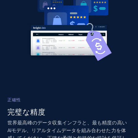
URL, Domain, Country code, Model number,
Sku, Product id, Product name, Manufacturer,
and more.
2.1K+
355+
今すぐ始める
Home Depot US - Discover products by
specified UPC
URL, Domain, Country code, Model number,
Sku, Product id, Product name, Manufacturer,
and more.
正確性
完璧な精度
2.1K+
355+
今すぐ始める
世界最高峰のデータ収集インフラと、最も精度の高い
AIモデル、リアルタイムデータを組み合わせた力を体