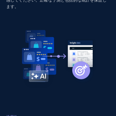
感してください。正確な予測と包括的な統計を保証し
Home Depot US - Discovery products by
ます。
specific category URL
URL, Domain, Country code, Model number,
Sku, Product id, Product name, Manufacturer,
and more.
2.1K+
355+
今すぐ始める
Amazon products global dataset
Title, Seller name, Brand, Description, Initial
price, Currency, Availability, Reviews count, and
more.
2.1K+
375+
今すぐ始める