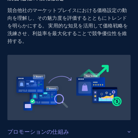
Reviews count shop, Reviews count item, Initial
競合他社のマーケットプレイスにおける価格設定の動
price, and more.
向を理解し、その魅力度を評価するとともにトレンド
を明らかにする。 実用的な知見を活用して価格戦略を
1.9K+
323+
今すぐ始める
洗練させ、利益率を最大化することで競争優位性を維
持する。
Etsy - Collect data on products using
specified keywords
URL, Product id, Listing inventory id, Title, Rating,
Reviews count shop, Reviews count item, Initial
price, and more.
1.9K+
323+
今すぐ始める
プロモーションの仕組み
Etsy - Collects data from shop's URL