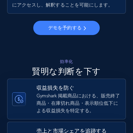
5.6K+
877+
今すぐ始める
にアクセスし、解釈することを可能にします。
デモを予約する
Walmart - products - Collects products by
specific keywords
URL, Final price, Sku, Currency, Gtin,
Specifications, Image urls, Top reviews, and
more.
効率化
賢明な判断を下す
5.6K+
877+
今すぐ始める
収益損失を防ぐ
Gymshark 掲載商品における、販売終了
商品・在庫切れ商品・表示順位低下に
Walmart - products - Discover products by
よる収益損失を特定する。
using sku numbers
URL, Final price, Sku, Currency, Gtin,
Specifications, Image urls, Top reviews, and
売上と市場シェアを追跡する