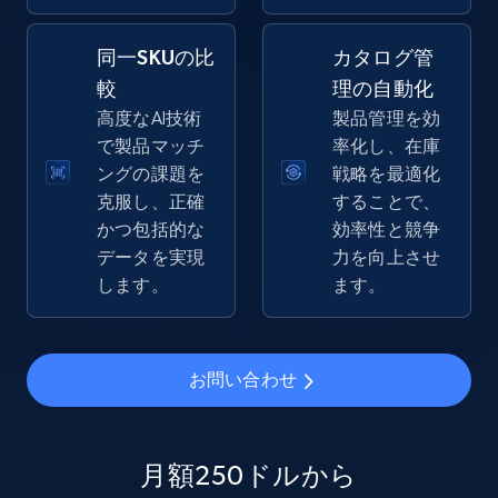
同一SKUの比
カタログ管
較
理の自動化
eBay - Gather data on products using
高度なAI技術
製品管理を効
specified keywords
で製品マッチ
率化し、在庫
URL, Product id, Title, Seller name, Seller rating,
ングの課題を
戦略を最適化
Seller reviews, Breadcrumbs, Root category, and
克服し、正確
することで、
more.
かつ包括的な
効率性と競争
データを実現
力を向上させ
2.5K+
359+
今すぐ始める
します。
ます。
eBay - Collect products from shops on eBay
お問い合わせ
URL, Product id, Title, Seller name, Seller rating,
Seller reviews, Breadcrumbs, Root category, and
more.
月額250ドルから