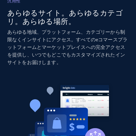
汎用性
あらゆるサイト。あらゆるカテゴ
Amazon products global dataset - Collects
リ。あらゆる場所。
products by specific category URL
Title, Seller name, Brand, Description, Initial
あらゆる地域、プラットフォーム、カテゴリーから制
price, Currency, Availability, Reviews count, and
限なくインサイトにアクセス。すべてのeコマースプラ
more.
ットフォームとマーケットプレイスへの完全アクセス
を提供し、いつでもどこでもカスタマイズされたイン
2.1K+
375+
今すぐ始める
サイトをお届けします。
Amazon products global dataset -
Collecting products by keyword search
Title, Seller name, Brand, Description, Initial
price, Currency, Availability, Reviews count, and
more.