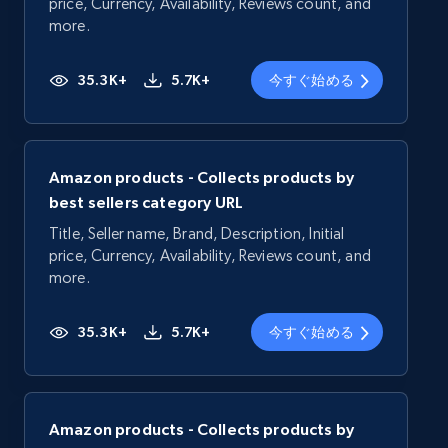
price, Currency, Availability, Reviews count, and
more.
35.3K+
5.7K+
今すぐ始める
Amazon products - Collects products by
best sellers category URL
Title, Seller name, Brand, Description, Initial
price, Currency, Availability, Reviews count, and
more.
35.3K+
5.7K+
今すぐ始める
Amazon products - Collects products by