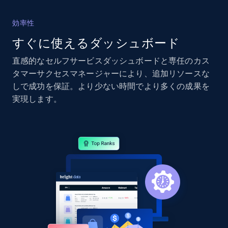
2.4K+
202+
今すぐ始める
効率性
すぐに使えるダッシュボード
直感的なセルフサービスダッシュボードと専任のカス
Google Shopping - collects products from
タマーサクセスマネージャーにより、追加リソースな
web using keywords
しで成功を保証。より少ない時間でより多くの成果を
URL, Product id, Title, Product description,
実現します。
Rating, Reviews count, Images, Variations, and
more.
2.4K+
202+
今すぐ始める
Home Depot US
URL, Domain, Country code, Model number,
Sku, Product id, Product name, Manufacturer,