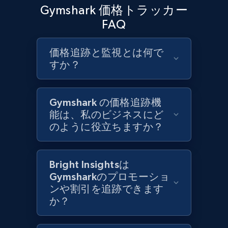
URL, Product id, Title, Product description,
Gymshark 価格トラッカー
Rating, Reviews count, Initial price, Discount,
FAQ
and more.
価格追跡と監視とは何で
1.3K+
176+
今すぐ始める
すか？
Gymshark の価格追跡機
Target - Gather data on products using
能は、私のビジネスにど
specified keywords
のように役立ちますか？
URL, Product id, Title, Product description,
Rating, Reviews count, Initial price, Discount,
and more.
Bright Insightsは
Gymsharkのプロモーショ
1.3K+
176+
今すぐ始める
ンや割引を追跡できます
か？