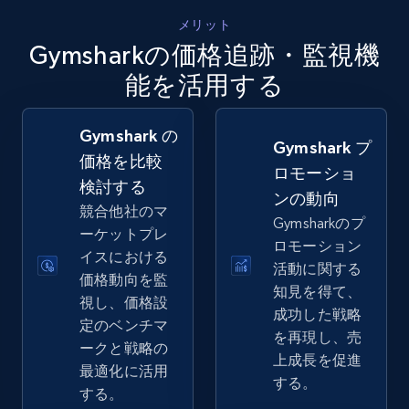
5.4K+
668+
今すぐ始める
メリット
Gymsharkの価格追跡・監視機
能を活用する
Amazon sellers info
Seller id, URL, Seller name, Description, Detailed
Gymshark の
info, Stars, Feedbacks, Return policy, and more.
Gymshark プ
価格を比較
ロモーショ
検討する
2.5K+
378+
今すぐ始める
ンの動向
競合他社のマ
Gymsharkのプ
ーケットプレ
ロモーション
イスにおける
活動に関する
価格動向を監
eBay
知見を得て、
視し、価格設
URL, Product id, Title, Seller name, Seller rating,
成功した戦略
定のベンチマ
Seller reviews, Breadcrumbs, Root category, and
を再現し、売
ークと戦略の
more.
上成長を促進
最適化に活用
する。
する。
2.5K+
359+
今すぐ始める