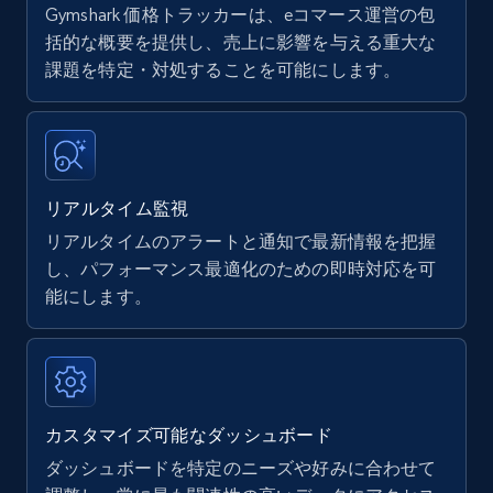
Gymshark 価格トラッカーは、eコマース運営の包
Amazon products - find products by using
括的な概要を提供し、売上に影響を与える重大な
upc numbers
課題を特定・対処することを可能にします。
Title, Seller name, Brand, Description, Initial
price, Currency, Availability, Reviews count, and
more.
リアルタイム監視
35.3K+
5.7K+
今すぐ始める
リアルタイムのアラートと通知で最新情報を把握
し、パフォーマンス最適化のための即時対応を可
能にします。
Amazon Reviews
URL, Product name, Product rating, Product
rating object, Product rating max, Rating,
Author name, Asin, and more.
カスタマイズ可能なダッシュボード
7.4K+
872+
今すぐ始める
ダッシュボードを特定のニーズや好みに合わせて