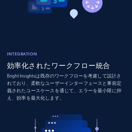
2.1K+
375+
今すぐ始める
Amazon products global dataset - Collects
products by best sellers category URL
Title, Seller name, Brand, Description, Initial
price, Currency, Availability, Reviews count, and
INTEGRATION
more.
効率化されたワークフロー統合
Bright Insightsは既存のワークフローを考慮して設計さ
2.1K+
375+
今すぐ始める
れており、柔軟なユーザーインターフェースと事前定
義されたユースケースを通じて、エラーを最小限に抑
え、効率を最大化します。
Amazon products global dataset - Collect
Amazon products by seller URL
Title, Seller name, Brand, Description, Initial
price, Currency, Availability, Reviews count, and