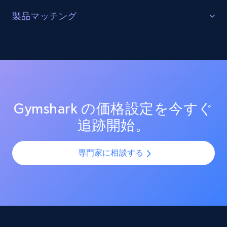
URL, Product id, Listing inventory id, Title, Rating,
販売を最適化する
製品マッチング
Reviews count shop, Reviews count item, Initial
price, and more.
ターゲットカテゴリーと製品におけるプロモーション
SKUマッチング
活動を追跡し、市場リーダーのプロモーション投資を
測定する。効果的なプロモーション戦術と新興トレン
SKUやバリエーションを複数チャネルで最適化し、製品
1.9K+
323+
今すぐ始める
ドを分析し、競争の激しい市場での売上向上を図る。
カタログの課題を解決します。AIモデルを活用して製
品・バリエーション・SKUを正確に整合させ、全プラッ
トフォームで一貫性と正確性を確保します。
Gymshark の価格設定を今すぐ
Amazon products search
追跡開始。
Asin, URL, Name, Sponsored, Initial price, Final
price, Currency, Sold, and more.
専門家に相談する
1.6K+
181+
今すぐ始める
Target