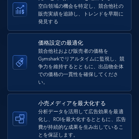
more.
空白領域の機会を特定し、競合他社の
販売実績を追跡し、トレンドを早期に
5.6K+
877+
今すぐ始める
発見する
価格設定の最適化
TikTok Shop
競合他社および販売者の価格を
URL, Title, Available, Description, Currency, Initial
Gymsharkでリアルタイムに監視し、競
price, Final price, Discount percent, and more.
争力を維持するとともに、出品物全体
での価格の一貫性を確保してくださ
5.4K+
い。
668+
今すぐ始める
小売メディアを最大化する
分析データを活用して広告効果を最適
TikTok Shop - category
化し、ROIを最大化するとともに、広告
URL, Title, Available, Description, Currency, Initial
費が持続的な成果を生み出しているこ
price, Final price, Discount percent, and more.
とを保証します。