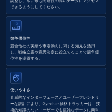
調整し、常に最も関連性の高いデータにアクセス
できるようにしてください。
Walmart - products
URL, Final price, Sku, Currency, Gtin,
Specifications, Image urls, Top reviews, and
more.
競争優位性
競合他社の実績や市場動向に関する知見を活用
5.6K+
877+
今すぐ始める
し、戦略立案や意思決定に役立てることで競争優
位性を獲得する。
Walmart - products - Find new products by
using specific category URL
URL, Final price, Sku, Currency, Gtin,
使いやすさ
Specifications, Image urls, Top reviews, and
直感的なインターフェースとユーザーフレンドリ
more.
ーな設計により、Gymshark価格トラッカーは、技
術的知識のないユーザーでも複雑なデータに簡単