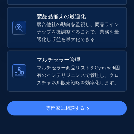
5.4K+
668+
今すぐ始める
製品品揃えの最適化
競合他社の動向を監視し、商品ライン
ナップを微調整することで、業務を最
TikTok Shop - Collect TikTok shop products
適化し収益を最大化できる
by keywords search
URL, Title, Available, Description, Currency, Initial
price, Final price, Discount percent, and more.
マルチセラー管理
マルチセラー商品リストをGymshark固
5.4K+
有のインテリジェンスで管理し、クロ
668+
今すぐ始める
スチャネル販売戦略を効率化します。
TikTok Shop - discover records by shop url
専門家に相談する
URL, Title, Available, Description, Currency, Initial
price, Final price, Discount percent, and more.