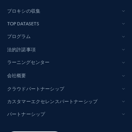
Lazada - Products
プロキシの収集
URL, Title, Rating, Reviews, Initial price, Final
TOP DATASETS
price, Currency, Stock, and more.
プログラム
992+
165+
今すぐ始める
法的許諾事項
ラーニングセンター
Lazada - Products - Discover products by
会社概要
keyword
URL, Title, Rating, Reviews, Initial price, Final
クラウドパートナーシップ
price, Currency, Stock, and more.
カスタマーエクセレンスパートナーシップ
992+
165+
今すぐ始める
パートナーシップ