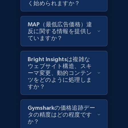
く始められますか？
Zara - Products
Category id, Product id, Product name, Price,
MAP（最低広告価格）違
Currency, Colour code, Colour, Description, and
反に関する情報を提供し
more.
ていますか？
1.2K+
208+
今すぐ始める
Bright Insightsは複雑な
ウェブサイト構造、スキ
ーマ変更、動的コンテン
Zara - Products - discovery by category url
ツをどのように処理しま
Category id, Product id, Product name, Price,
すか？
Currency, Colour code, Colour, Description, and
more.
Gymsharkの価格追跡デー
1.2K+
208+
今すぐ始める
タの精度はどの程度です
か？