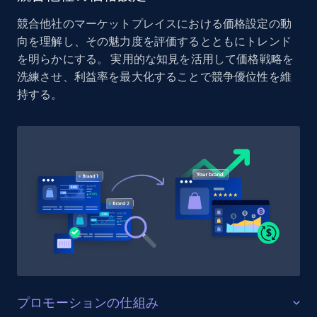
Reviews count shop, Reviews count item, Initial
競合他社のマーケットプレイスにおける価格設定の動
price, and more.
向を理解し、その魅力度を評価するとともにトレンド
を明らかにする。 実用的な知見を活用して価格戦略を
1.9K+
322+
今すぐ始める
洗練させ、利益率を最大化することで競争優位性を維
持する。
Etsy - Collect data on products using
specified keywords
URL, Product id, Listing inventory id, Title, Rating,
Reviews count shop, Reviews count item, Initial
price, and more.
1.9K+
322+
今すぐ始める
プロモーションの仕組み
Etsy - Collects data from shop's URL