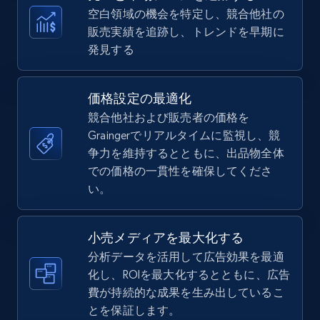
more.
空白領域の機会を特定し、競合他社の
販売実績を追跡し、トレンドを早期に
5.6K+
875+
今すぐ始める
発見する
価格設定の最適化
TikTok Shop
競合他社および販売者の価格を
URL, Title, Available, Description, Currency, Initial
Graingerでリアルタイムに監視し、競
price, Final price, Discount percent, and more.
争力を維持するとともに、出品物全体
での価格の一貫性を確保してくださ
5.4K+
い。
667+
今すぐ始める
小売メディアを最大化する
分析データを活用して広告効果を最適
TikTok Shop - category
化し、ROIを最大化するとともに、広告
URL, Title, Available, Description, Currency, Initial
費が持続的な成果を生み出しているこ
price, Final price, Discount percent, and more.
とを保証します。