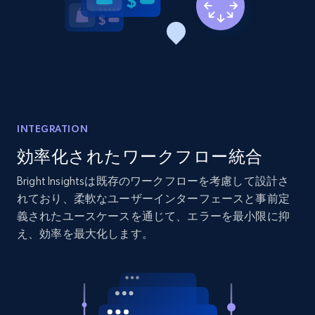
2.1K+
353+
今すぐ始める
Home Depot US - Discover products by
specified URL
URL, Domain, Country code, Model number,
Sku, Product id, Product name, Manufacturer,
INTEGRATION
and more.
効率化されたワークフロー統合
Bright Insightsは既存のワークフローを考慮して設計さ
2.1K+
353+
今すぐ始める
れており、柔軟なユーザーインターフェースと事前定
義されたユースケースを通じて、エラーを最小限に抑
え、効率を最大化します。
Home Depot US - Discover products by
specified UPC
URL, Domain, Country code, Model number,
Sku, Product id, Product name, Manufacturer,