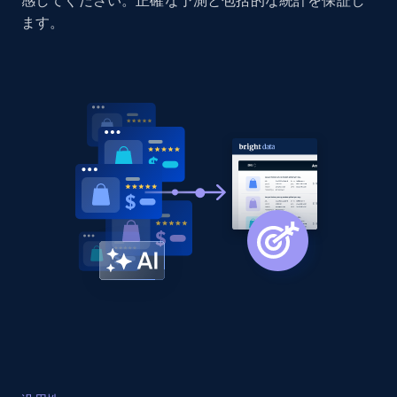
感してください。正確な予測と包括的な統計を保証し
Amazon products global dataset - Collect
ます。
Amazon products by seller URL
Title, Seller name, Brand, Description, Initial
price, Currency, Availability, Reviews count, and
more.
2.1K+
375+
今すぐ始める
Amazon products global dataset - Collect
products from Brands URLs
Title, Seller name, Brand, Description, Initial
price, Currency, Availability, Reviews count, and
more.
2.1K+
375+
今すぐ始める