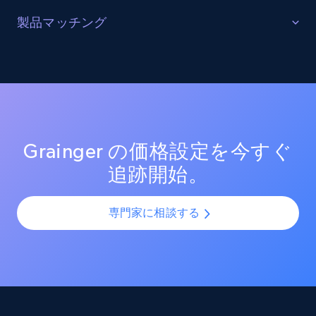
URL, Product id, Listing inventory id, Title, Rating,
販売を最適化する
製品マッチング
Reviews count shop, Reviews count item, Initial
price, and more.
ターゲットカテゴリーと製品におけるプロモーション
SKUマッチング
活動を追跡し、市場リーダーのプロモーション投資を
測定する。効果的なプロモーション戦術と新興トレン
SKUやバリエーションを複数チャネルで最適化し、製品
1.9K+
322+
今すぐ始める
ドを分析し、競争の激しい市場での売上向上を図る。
カタログの課題を解決します。AIモデルを活用して製
品・バリエーション・SKUを正確に整合させ、全プラッ
トフォームで一貫性と正確性を確保します。
Grainger の価格設定を今すぐ
Amazon products search
追跡開始。
Asin, URL, Name, Sponsored, Initial price, Final
price, Currency, Sold, and more.
専門家に相談する
1.6K+
181+
今すぐ始める
Target