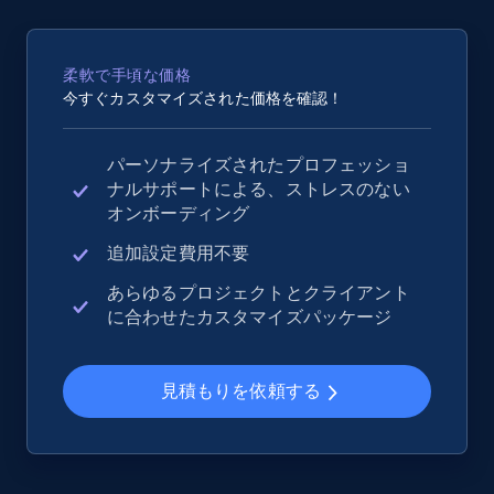
2.5K+
359+
今すぐ始める
柔軟で手頃な価格
今すぐカスタマイズされた価格を確認！
eBay - Collect records by category
パーソナライズされたプロフェッショ
URL, Product id, Title, Seller name, Seller rating,
ナルサポートによる、ストレスのない
Seller reviews, Breadcrumbs, Root category, and
オンボーディング
more.
追加設定費用不要
2.5K+
359+
今すぐ始める
あらゆるプロジェクトとクライアント
に合わせたカスタマイズパッケージ
Google Shopping
見積もりを依頼する
URL, Product id, Title, Product description,
Rating, Reviews count, Images, Variations, and
more.