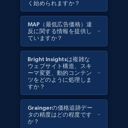
く始められますか？
Zara - Products
Category id, Product id, Product name, Price,
MAP（最低広告価格）違
Currency, Colour code, Colour, Description, and
反に関する情報を提供し
more.
ていますか？
1.2K+
208+
今すぐ始める
Bright Insightsは複雑な
ウェブサイト構造、スキ
ーマ変更、動的コンテン
Zara - Products - discovery by category url
ツをどのように処理しま
Category id, Product id, Product name, Price,
すか？
Currency, Colour code, Colour, Description, and
more.
Graingerの価格追跡デー
1.2K+
208+
今すぐ始める
タの精度はどの程度です
か？