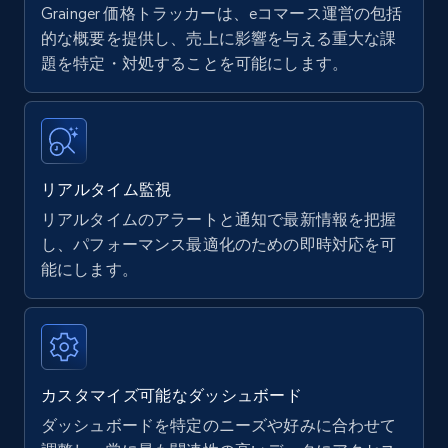
Grainger 価格トラッカーは、eコマース運営の包括
Amazon products - find products by using
的な概要を提供し、売上に影響を与える重大な課
upc numbers
題を特定・対処することを可能にします。
Title, Seller name, Brand, Description, Initial
price, Currency, Availability, Reviews count, and
more.
リアルタイム監視
35.2K+
5.7K+
今すぐ始める
リアルタイムのアラートと通知で最新情報を把握
し、パフォーマンス最適化のための即時対応を可
能にします。
Amazon Reviews
URL, Product name, Product rating, Product
rating object, Product rating max, Rating,
Author name, Asin, and more.
カスタマイズ可能なダッシュボード
7.4K+
870+
今すぐ始める
ダッシュボードを特定のニーズや好みに合わせて