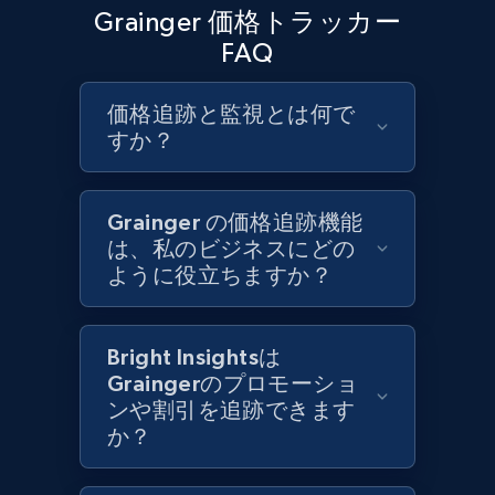
URL, Product id, Title, Product description,
Grainger 価格トラッカー
Rating, Reviews count, Initial price, Discount,
FAQ
and more.
価格追跡と監視とは何で
1.3K+
175+
今すぐ始める
すか？
Grainger の価格追跡機能
Target - Gather data on products using
は、私のビジネスにどの
specified keywords
ように役立ちますか？
URL, Product id, Title, Product description,
Rating, Reviews count, Initial price, Discount,
and more.
Bright Insightsは
Graingerのプロモーショ
1.3K+
175+
今すぐ始める
ンや割引を追跡できます
か？