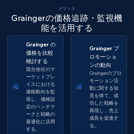
5.4K+
667+
今すぐ始める
メリット
Graingerの価格追跡・監視機
能を活用する
Amazon sellers info
Seller id, URL, Seller name, Description, Detailed
Grainger の
info, Stars, Feedbacks, Return policy, and more.
Grainger プ
価格を比較
ロモーショ
検討する
2.5K+
378+
今すぐ始める
ンの動向
競合他社のマ
Graingerのプロ
ーケットプレ
モーション活
イスにおける
動に関する知
価格動向を監
eBay
見を得て、成
視し、価格設
URL, Product id, Title, Seller name, Seller rating,
功した戦略を
定のベンチマ
Seller reviews, Breadcrumbs, Root category, and
再現し、売上
ークと戦略の
more.
成長を促進す
最適化に活用
る。
する。
2.5K+
359+
今すぐ始める