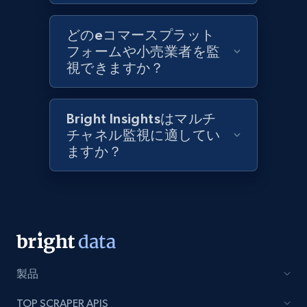
Best Buy products
どのeコマースプラット
フォームや小売業者を監
URL, Product id, Title, Images, Final price,
視できますか？
Currency, Discount, Initial price, and more.
1.1K+
149+
今すぐ始める
Bright Insightsはマルチ
チャネル監視に適してい
ますか？
Best Buy products - Collect data on
products using specified keywords
URL, Product id, Title, Images, Final price,
Currency, Discount, Initial price, and more.
1.1K+
149+
今すぐ始める
製品
TOP SCRAPER APIS