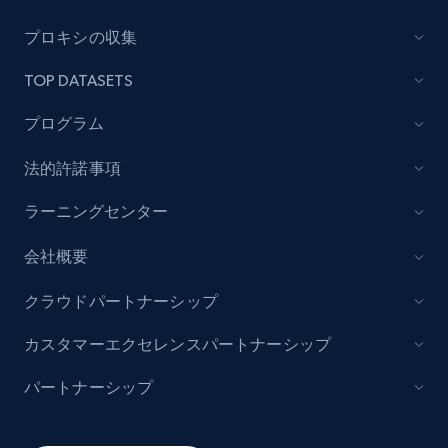
Lowes.com
プロキシの収集
URL, Domain, Marketplace pn, Sku, Other pn,
TOP DATASETS
Model number, Gtin ean pn, Product name, and
more.
プログラム
991+
162+
今すぐ始める
法的許諾事項
ラーニングセンター
会社概要
Lowes.com - Gather data on products using
specified keywords
クラウドパートナーシップ
URL, Domain, Marketplace pn, Sku, Other pn,
Model number, Gtin ean pn, Product name, and
カスタマーエクセレンスパートナーシップ
more.
パートナーシップ
991+
162+
今すぐ始める