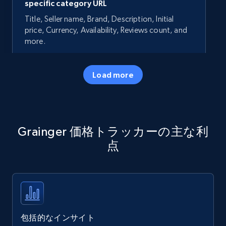
specific category URL
Title, Seller name, Brand, Description, Initial
price, Currency, Availability, Reviews count, and
more.
35.2K+
5.7K+
今すぐ始める
Load more
Amazon products - Collects products by
Grainger 価格トラッカーの主な利
specific keywords
点
Title, Seller name, Brand, Description, Initial
price, Currency, Availability, Reviews count, and
more.
35.2K+
5.7K+
今すぐ始める
包括的なインサイト