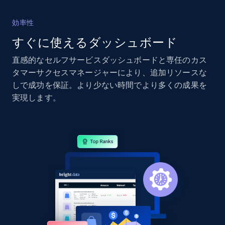
2.4K+
199+
今すぐ始める
効率性
すぐに使えるダッシュボード
直感的なセルフサービスダッシュボードと専任のカス
Google Shopping - collects products from
タマーサクセスマネージャーにより、追加リソースな
web using keywords
しで成功を保証。より少ない時間でより多くの成果を
URL, Product id, Title, Product description,
実現します。
Rating, Reviews count, Images, Variations, and
more.
2.4K+
199+
今すぐ始める
Amazon products global dataset
Title, Seller name, Brand, Description, Initial
price, Currency, Availability, Reviews count, and