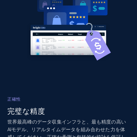
Title, Seller name, Brand, Description, Initial
price, Currency, Availability, Reviews count, and
more.
2.1K+
375+
今すぐ始める
Amazon products global dataset - Collects
products by best sellers category URL
Title, Seller name, Brand, Description, Initial
price, Currency, Availability, Reviews count, and
more.
正確性
完璧な精度
2.1K+
375+
今すぐ始める
世界最高峰のデータ収集インフラと、最も精度の高い
AIモデル、リアルタイムデータを組み合わせた力を体