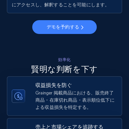
5.6K+
875+
今すぐ始める
にアクセスし、解釈することを可能にします。
デモを予約する
Walmart - products - Collects products by
specific keywords
URL, Final price, Sku, Currency, Gtin,
Specifications, Image urls, Top reviews, and
more.
効率化
賢明な判断を下す
5.6K+
875+
今すぐ始める
収益損失を防ぐ
Grainger 掲載商品における、販売終了
商品・在庫切れ商品・表示順位低下に
Walmart - products - Discover products by
よる収益損失を特定する。
using sku numbers
URL, Final price, Sku, Currency, Gtin,
Specifications, Image urls, Top reviews, and
売上と市場シェアを追跡する