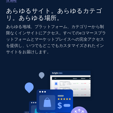
汎用性
あらゆるサイト。あらゆるカテゴ
リ。あらゆる場所。
Home Depot US
URL, Domain, Country code, Model number,
あらゆる地域、プラットフォーム、カテゴリーから制
Sku, Product id, Product name, Manufacturer,
限なくインサイトにアクセス。すべてのeコマースプラ
and more.
ットフォームとマーケットプレイスへの完全アクセス
を提供し、いつでもどこでもカスタマイズされたイン
2.1K+
353+
今すぐ始める
サイトをお届けします。
Home Depot US - Gather data on products
using specified keywords
URL, Domain, Country code, Model number,
Sku, Product id, Product name, Manufacturer,
and more.