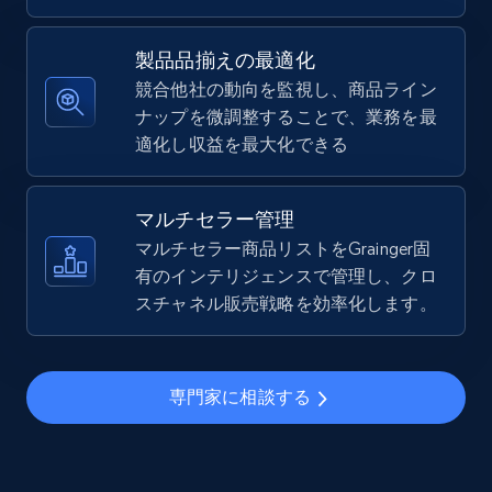
5.4K+
667+
今すぐ始める
製品品揃えの最適化
競合他社の動向を監視し、商品ライン
ナップを微調整することで、業務を最
TikTok Shop - Collect TikTok shop products
適化し収益を最大化できる
by keywords search
URL, Title, Available, Description, Currency, Initial
price, Final price, Discount percent, and more.
マルチセラー管理
マルチセラー商品リストをGrainger固
5.4K+
有のインテリジェンスで管理し、クロ
667+
今すぐ始める
スチャネル販売戦略を効率化します。
TikTok Shop - discover records by shop url
専門家に相談する
URL, Title, Available, Description, Currency, Initial
price, Final price, Discount percent, and more.