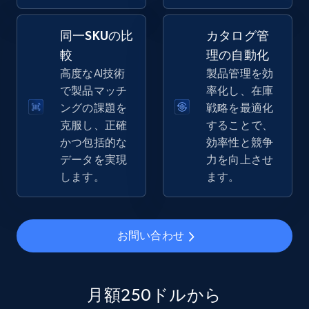
同一SKUの比
カタログ管
較
理の自動化
eBay - Gather data on products using
高度なAI技術
製品管理を効
specified keywords
で製品マッチ
率化し、在庫
URL, Product id, Title, Seller name, Seller rating,
ングの課題を
戦略を最適化
Seller reviews, Breadcrumbs, Root category, and
克服し、正確
することで、
more.
かつ包括的な
効率性と競争
データを実現
力を向上させ
2.5K+
359+
今すぐ始める
します。
ます。
eBay - Collect products from shops on eBay
お問い合わせ
URL, Product id, Title, Seller name, Seller rating,
Seller reviews, Breadcrumbs, Root category, and
more.
月額250ドルから