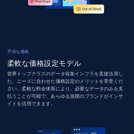
more.
2.1K+
375+
今すぐ始める
Amazon products global dataset - Collects
手頃な価格
products by specific category URL
柔軟な価格設定モデル
Title, Seller name, Brand, Description, Initial
price, Currency, Availability, Reviews count, and
世界トップクラスのデータ収集インフラを直接活用し
more.
た、ニーズに合わせた価格設定のメリットを享受くだ
さい。柔軟な料金体系により、必要なデータのみを支
2.1K+
375+
今すぐ始める
払うことが可能で、あらゆる規模のブランドがインサ
イトを活用できます。
Amazon products global dataset -
Collecting products by keyword search