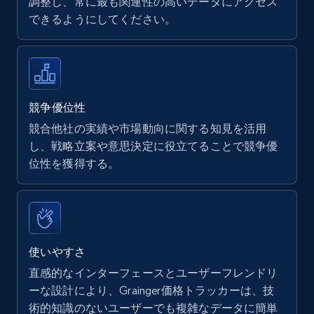
調整し、常に最も関連性の高いデータにアクセス
できるようにしてください。
Walmart - products
URL, Final price, Sku, Currency, Gtin,
Specifications, Image urls, Top reviews, and
more.
競争優位性
競合他社の実績や市場動向に関する知見を活用
5.6K+
875+
今すぐ始める
し、戦略立案や意思決定に役立てることで競争優
位性を獲得する。
Walmart - products - Find new products by
using specific category URL
URL, Final price, Sku, Currency, Gtin,
使いやすさ
Specifications, Image urls, Top reviews, and
直感的なインターフェースとユーザーフレンドリ
more.
ーな設計により、Grainger価格トラッカーは、技
術的知識のないユーザーでも複雑なデータに簡単