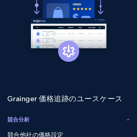
and more.
2.1K+
353+
今すぐ始める
Home Depot US - Discovery products by
specific category URL
URL, Domain, Country code, Model number,
Sku, Product id, Product name, Manufacturer,
and more.
2.1K+
353+
今すぐ始める
Grainger 価格追跡のユースケース
競合分析
Etsy
競合他社の価格設定
URL, Product id, Listing inventory id, Title, Rating,