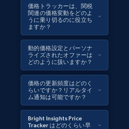
Target - Discover products by category url
価格トラッカーは、関税
URL, Product id, Title, Product description,
関連の価格変動をどのよ
Rating, Reviews count, Initial price, Discount,
うに乗り切るのに役立ち
and more.
ますか？
1.3K+
175+
今すぐ始める
動的価格設定とパーソナ
ライズされたオファーは
どのように扱いますか？
Target - Discover products by specified
UPC
価格の更新頻度はどのく
URL, Product id, Title, Product description,
らいですか？リアルタイ
Rating, Reviews count, Initial price, Discount,
ム通知は可能ですか？
and more.
1.3K+
175+
今すぐ始める
Bright Insights Price
Tracker はどのくらい早