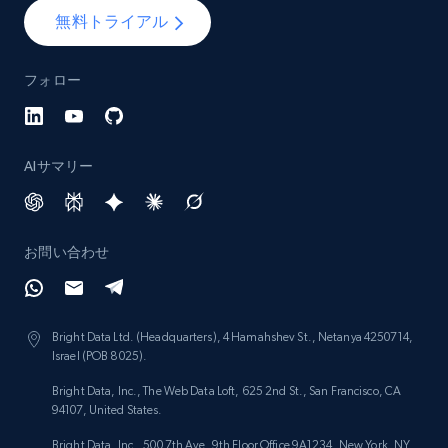
無料トライアル
Lowes.com - Collect records by category
フォロー
URL, Domain, Marketplace pn, Sku, Other pn,
Model number, Gtin ean pn, Product name, and
more.
AIサマリー
991+
162+
今すぐ始める
お問い合わせ
Lazada - Products
URL, Title, Rating, Reviews, Initial price, Final
Bright Data Ltd. (Headquarters), 4 Hamahshev St., Netanya 4250714,
price, Currency, Stock, and more.
Israel (POB 8025).
Bright Data, Inc., The Web Data Loft, 625 2nd St., San Francisco, CA
988+
160+
今すぐ始める
94107, United States.
Bright Data, Inc., 500 7th Ave, 9th Floor Office 9A1234, New York, NY