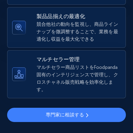
5.4K+
668+
今すぐ始める
製品品揃えの最適化
競合他社の動向を監視し、商品ライン
ナップを微調整することで、業務を最
TikTok Shop - Collect TikTok shop products
適化し収益を最大化できる
by keywords search
URL, Title, Available, Description, Currency, Initial
price, Final price, Discount percent, and more.
マルチセラー管理
マルチセラー商品リストをFoodpanda
5.4K+
固有のインテリジェンスで管理し、ク
668+
今すぐ始める
ロスチャネル販売戦略を効率化しま
す。
TikTok Shop - discover records by shop url
URL, Title, Available, Description, Currency, Initial
専門家に相談する
price, Final price, Discount percent, and more.