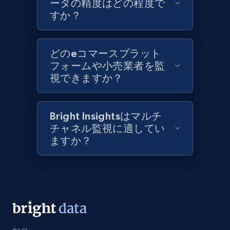
ータの精度はどの程度で
すか？
Best Buy products
URL, Product id, Title, Images, Final price,
Currency, Discount, Initial price, and more.
どのeコマースプラット
フォームや小売業者を監
視できますか？
1.1K+
149+
今すぐ始める
Bright Insightsはマルチ
チャネル監視に適してい
Best Buy products - Collect data on
ますか？
products using specified keywords
URL, Product id, Title, Images, Final price,
Currency, Discount, Initial price, and more.
1.1K+
149+
今すぐ始める