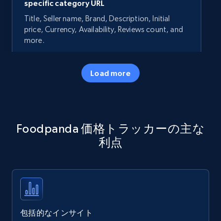
specific category URL
Title, Seller name, Brand, Description, Initial
price, Currency, Availability, Reviews count, and
more.
35.3K+
5.7K+
今すぐ始める
Load more
Amazon products - Collects products by
Foodpanda 価格トラッカーの主な
specific keywords
利点
Title, Seller name, Brand, Description, Initial
price, Currency, Availability, Reviews count, and
more.
35.3K+
5.7K+
今すぐ始める
包括的なインサイト