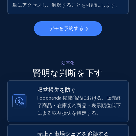
5.6K+
875+
今すぐ始める
単にアクセスし、解釈することを可能にします。
デモを予約する
Walmart - products - Collects products by
specific keywords
URL, Final price, Sku, Currency, Gtin,
Specifications, Image urls, Top reviews, and
more.
効率化
賢明な判断を下す
5.6K+
875+
今すぐ始める
収益損失を防ぐ
Foodpanda 掲載商品における、販売終
了商品・在庫切れ商品・表示順位低下
Walmart - products - Discover products by
による収益損失を特定する。
using sku numbers
URL, Final price, Sku, Currency, Gtin,
Specifications, Image urls, Top reviews, and
売上と市場シェアを追跡する