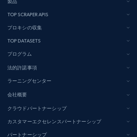
製品
Lazada - Products
TOP SCRAPER APIS
URL, Title, Rating, Reviews, Initial price, Final
price, Currency, Stock, and more.
プロキシの収集
TOP DATASETS
991+
165+
今すぐ始める
プログラム
法的許諾事項
Lazada - Products - Discover products by
keyword
ラーニングセンター
URL, Title, Rating, Reviews, Initial price, Final
会社概要
price, Currency, Stock, and more.
クラウドパートナーシップ
991+
165+
今すぐ始める
カスタマーエクセレンスパートナーシップ
パートナーシップ