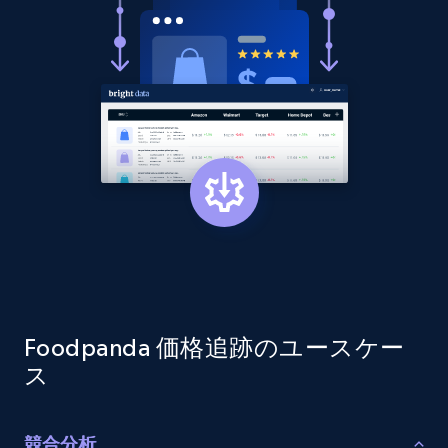
more.
2.1K+
375+
今すぐ始める
Amazon products global dataset - Collect
products from Brands URLs
Title, Seller name, Brand, Description, Initial
price, Currency, Availability, Reviews count, and
more.
2.1K+
375+
今すぐ始める
Foodpanda 価格追跡のユースケー
ス
Etsy
競合分析
URL, Product id, Listing inventory id, Title, Rating,