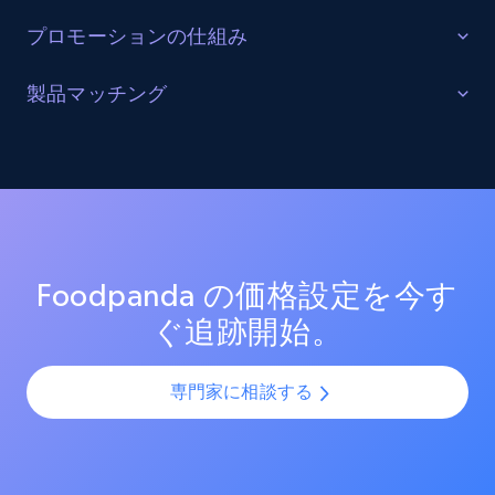
URL, Product id, Listing inventory id, Title, Rating,
プロモーションの仕組み
Reviews count shop, Reviews count item, Initial
price, and more.
販売を最適化する
製品マッチング
ターゲットカテゴリーと製品におけるプロモーション
1.9K+
323+
今すぐ始める
SKUマッチング
活動を追跡し、市場リーダーのプロモーション投資を
測定する。効果的なプロモーション戦術と新興トレン
SKUやバリエーションを複数チャネルで最適化し、製品
ドを分析し、競争の激しい市場での売上向上を図る。
カタログの課題を解決します。AIモデルを活用して製
Amazon products search
品・バリエーション・SKUを正確に整合させ、全プラッ
トフォームで一貫性と正確性を確保します。
Asin, URL, Name, Sponsored, Initial price, Final
Foodpanda の価格設定を今す
price, Currency, Sold, and more.
ぐ追跡開始。
1.6K+
181+
今すぐ始める
専門家に相談する
Target