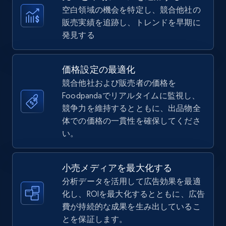
more.
空白領域の機会を特定し、競合他社の
販売実績を追跡し、トレンドを早期に
5.6K+
875+
今すぐ始める
発見する
価格設定の最適化
TikTok Shop
競合他社および販売者の価格を
URL, Title, Available, Description, Currency, Initial
Foodpandaでリアルタイムに監視し、
price, Final price, Discount percent, and more.
競争力を維持するとともに、出品物全
体での価格の一貫性を確保してくださ
5.4K+
い。
668+
今すぐ始める
小売メディアを最大化する
分析データを活用して広告効果を最適
TikTok Shop - category
化し、ROIを最大化するとともに、広告
URL, Title, Available, Description, Currency, Initial
費が持続的な成果を生み出しているこ
price, Final price, Discount percent, and more.
とを保証します。