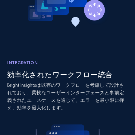
2.1K+
375+
今すぐ始める
Amazon products global dataset - Collects
products by best sellers category URL
Title, Seller name, Brand, Description, Initial
price, Currency, Availability, Reviews count, and
more.
INTEGRATION
効率化されたワークフロー統合
2.1K+
375+
今すぐ始める
Bright Insightsは既存のワークフローを考慮して設計さ
れており、柔軟なユーザーインターフェースと事前定
義されたユースケースを通じて、エラーを最小限に抑
Amazon products global dataset - Collect
え、効率を最大化します。
Amazon products by seller URL
Title, Seller name, Brand, Description, Initial
price, Currency, Availability, Reviews count, and