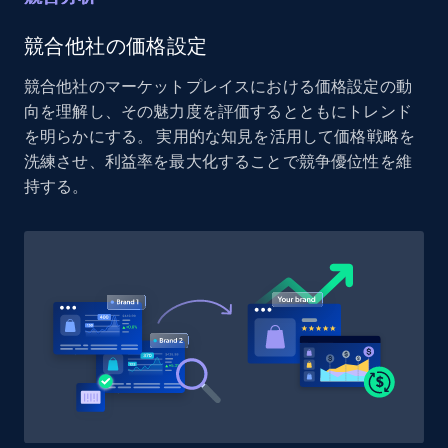
Reviews count shop, Reviews count item, Initial
price, and more.
競合他社の価格設定
競合他社のマーケットプレイスにおける価格設定の動
1.9K+
323+
今すぐ始める
向を理解し、その魅力度を評価するとともにトレンド
を明らかにする。 実用的な知見を活用して価格戦略を
洗練させ、利益率を最大化することで競争優位性を維
持する。
Etsy - Collect data on products using
specified keywords
URL, Product id, Listing inventory id, Title, Rating,
Reviews count shop, Reviews count item, Initial
price, and more.
1.9K+
323+
今すぐ始める
Etsy - Collects data from shop's URL