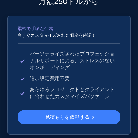
月額250ドルから
2.5K+
359+
今すぐ始める
柔軟で手頃な価格
今すぐカスタマイズされた価格を確認！
eBay - Collect records by category
URL, Product id, Title, Seller name, Seller rating,
Seller reviews, Breadcrumbs, Root category, and
パーソナライズされたプロフェッショ
more.
ナルサポートによる、ストレスのない
オンボーディング
2.5K+
359+
今すぐ始める
追加設定費用不要
あらゆるプロジェクトとクライアント
に合わせたカスタマイズパッケージ
Google Shopping
URL, Product id, Title, Product description,
見積もりを依頼する
Rating, Reviews count, Images, Variations, and
more.