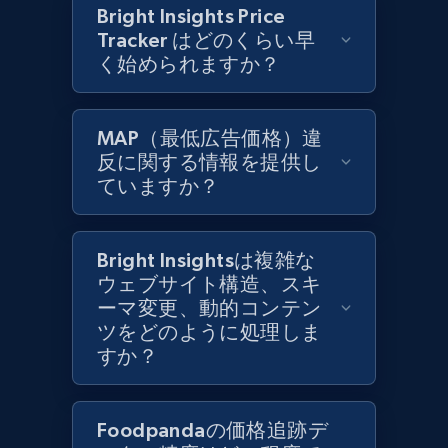
Bright Insights Price
Tracker はどのくらい早
Zara - Products
く始められますか？
Category id, Product id, Product name, Price,
Currency, Colour code, Colour, Description, and
more.
MAP（最低広告価格）違
反に関する情報を提供し
1.2K+
208+
今すぐ始める
ていますか？
Bright Insightsは複雑な
Zara - Products - discovery by category url
ウェブサイト構造、スキ
Category id, Product id, Product name, Price,
ーマ変更、動的コンテン
Currency, Colour code, Colour, Description, and
ツをどのように処理しま
more.
すか？
1.2K+
208+
今すぐ始める
Foodpandaの価格追跡デ