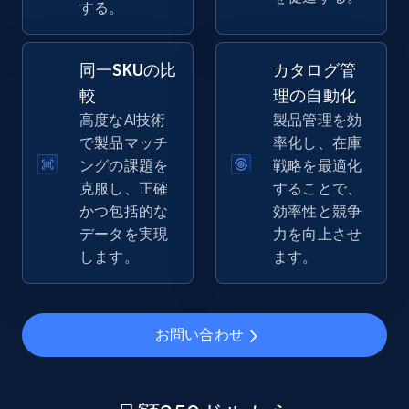
する。
同一SKUの比
カタログ管
eBay - Gather data on products using
較
理の自動化
specified keywords
高度なAI技術
製品管理を効
URL, Product id, Title, Seller name, Seller rating,
で製品マッチ
率化し、在庫
Seller reviews, Breadcrumbs, Root category, and
ングの課題を
戦略を最適化
more.
克服し、正確
することで、
かつ包括的な
効率性と競争
2.5K+
359+
今すぐ始める
データを実現
力を向上させ
します。
ます。
eBay - Collect products from shops on eBay
お問い合わせ
URL, Product id, Title, Seller name, Seller rating,
Seller reviews, Breadcrumbs, Root category, and
more.