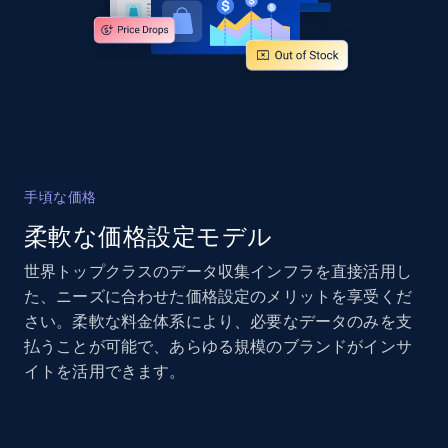
and more.
2.1K+
355+
今すぐ始める
Home Depot US - Gather data on products
using specified keywords
手頃な価格
URL, Domain, Country code, Model number,
柔軟な価格設定モデル
Sku, Product id, Product name, Manufacturer,
and more.
世界トップクラスのデータ収集インフラを直接活用し
た、ニーズに合わせた価格設定のメリットを享受くだ
2.1K+
355+
今すぐ始める
さい。柔軟な料金体系により、必要なデータのみを支
払うことが可能で、あらゆる規模のブランドがインサ
イトを活用できます。
Home Depot US - Discover products by
specified URL