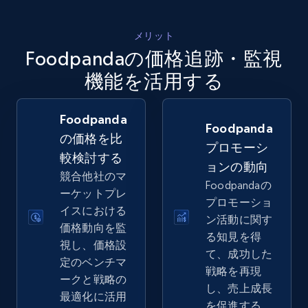
5.4K+
668+
今すぐ始める
メリット
Foodpandaの価格追跡・監視
Amazon sellers info
機能を活用する
Seller id, URL, Seller name, Description, Detailed
info, Stars, Feedbacks, Return policy, and more.
Foodpanda
Foodpanda
の価格を比
プロモーシ
2.5K+
378+
今すぐ始める
較検討する
ョンの動向
競合他社のマ
Foodpandaの
ーケットプレ
プロモーショ
イスにおける
eBay
ン活動に関す
価格動向を監
URL, Product id, Title, Seller name, Seller rating,
る知見を得
視し、価格設
Seller reviews, Breadcrumbs, Root category, and
て、成功した
定のベンチマ
more.
戦略を再現
ークと戦略の
し、売上成長
最適化に活用
2.5K+
359+
今すぐ始める
を促進する。