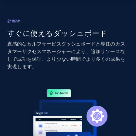
2.4K+
200+
今すぐ始める
効率性
すぐに使えるダッシュボード
Google Shopping - collects products from
直感的なセルフサービスダッシュボードと専任のカス
web using keywords
タマーサクセスマネージャーにより、追加リソースな
URL, Product id, Title, Product description,
しで成功を保証。より少ない時間でより多くの成果を
Rating, Reviews count, Images, Variations, and
実現します。
more.
2.4K+
200+
今すぐ始める
Home Depot US
URL, Domain, Country code, Model number,
Sku, Product id, Product name, Manufacturer,