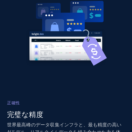
URL, Domain, Country code, Model number,
Sku, Product id, Product name, Manufacturer,
and more.
2.1K+
355+
今すぐ始める
Home Depot US - Discover products by
specified UPC
URL, Domain, Country code, Model number,
Sku, Product id, Product name, Manufacturer,
and more.
正確性
2.1K+
355+
今すぐ始める
完璧な精度
世界最高峰のデータ収集インフラと、最も精度の高い