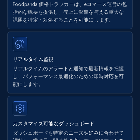
Foodpanda 価格トラッカーは、eコマース運営の包
Amazon products - find products by using
括的な概要を提供し、売上に影響を与える重大な
upc numbers
課題を特定・対処することを可能にします。
Title, Seller name, Brand, Description, Initial
price, Currency, Availability, Reviews count, and
more.
リアルタイム監視
35.3K+
5.7K+
今すぐ始める
リアルタイムのアラートと通知で最新情報を把握
し、パフォーマンス最適化のための即時対応を可
能にします。
Amazon Reviews
URL, Product name, Product rating, Product
rating object, Product rating max, Rating,
Author name, Asin, and more.
カスタマイズ可能なダッシュボード
7.4K+
870+
今すぐ始める
ダッシュボードを特定のニーズや好みに合わせて