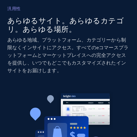
汎用性
Amazon products global dataset - Collects
あらゆるサイト。あらゆるカテゴ
products by specific category URL
リ。あらゆる場所。
Title, Seller name, Brand, Description, Initial
price, Currency, Availability, Reviews count, and
あらゆる地域、プラットフォーム、カテゴリーから制
more.
限なくインサイトにアクセス。すべてのeコマースプラ
ットフォームとマーケットプレイスへの完全アクセス
2.1K+
375+
今すぐ始める
を提供し、いつでもどこでもカスタマイズされたイン
サイトをお届けします。
Amazon products global dataset -
Collecting products by keyword search
Title, Seller name, Brand, Description, Initial
price, Currency, Availability, Reviews count, and
more.