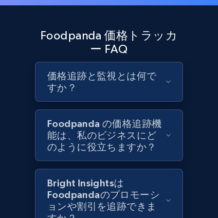
URL, Product id, Title, Product description,
Rating, Reviews count, Initial price, Discount,
and more.
Foodpanda 価格トラッカ
ー FAQ
1.3K+
175+
今すぐ始める
価格追跡と監視とは何で
すか？
Target - Gather data on products using
specified keywords
Foodpanda の価格追跡機
URL, Product id, Title, Product description,
能は、私のビジネスにど
Rating, Reviews count, Initial price, Discount,
のように役立ちますか？
and more.
1.3K+
175+
今すぐ始める
Bright Insightsは
Foodpandaのプロモーシ
ョンや割引を追跡できま