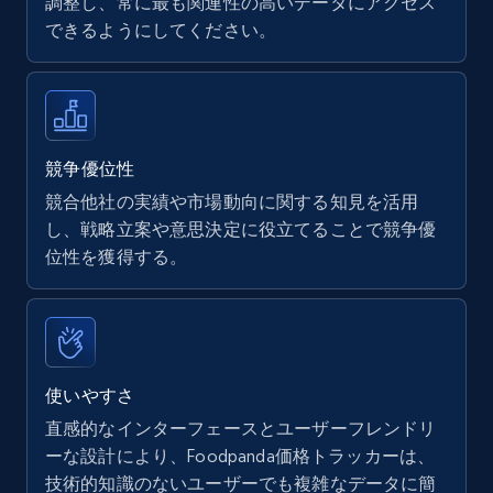
調整し、常に最も関連性の高いデータにアクセス
できるようにしてください。
Walmart - products
URL, Final price, Sku, Currency, Gtin,
Specifications, Image urls, Top reviews, and
more.
競争優位性
競合他社の実績や市場動向に関する知見を活用
5.6K+
875+
今すぐ始める
し、戦略立案や意思決定に役立てることで競争優
位性を獲得する。
Walmart - products - Find new products by
using specific category URL
URL, Final price, Sku, Currency, Gtin,
使いやすさ
Specifications, Image urls, Top reviews, and
直感的なインターフェースとユーザーフレンドリ
more.
ーな設計により、Foodpanda価格トラッカーは、
技術的知識のないユーザーでも複雑なデータに簡