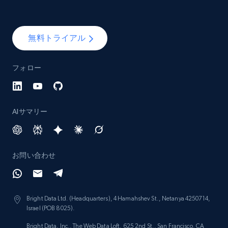
Lazada - Products - Discover products by
category URL or brand URL
無料トライアル
URL, Title, Rating, Reviews, Initial price, Final
price, Currency, Stock, and more.
フォロー
991+
165+
今すぐ始める
AIサマリー
Lazada - Products - Discover products by
seller URL
お問い合わせ
URL, Title, Rating, Reviews, Initial price, Final
price, Currency, Stock, and more.
991+
165+
今すぐ始める
Bright Data Ltd. (Headquarters), 4 Hamahshev St., Netanya 4250714,
Israel (POB 8025).
Bright Data, Inc., The Web Data Loft, 625 2nd St., San Francisco, CA