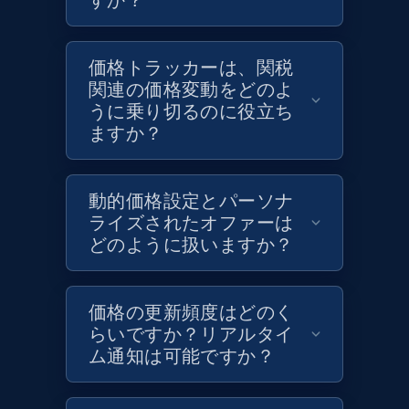
すか？
Target - Discover products by category url
URL, Product id, Title, Product description,
Rating, Reviews count, Initial price, Discount,
価格トラッカーは、関税
and more.
関連の価格変動をどのよ
うに乗り切るのに役立ち
1.3K+
175+
今すぐ始める
ますか？
動的価格設定とパーソナ
Target - Discover products by specified
ライズされたオファーは
UPC
どのように扱いますか？
URL, Product id, Title, Product description,
Rating, Reviews count, Initial price, Discount,
and more.
価格の更新頻度はどのく
らいですか？リアルタイ
ム通知は可能ですか？
1.3K+
175+
今すぐ始める