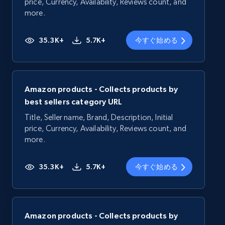
price, Currency, Availability, Reviews count, and
more.
35.3K+
5.7K+
今すぐ始める
Amazon products - Collects products by
best sellers category URL
Title, Seller name, Brand, Description, Initial
price, Currency, Availability, Reviews count, and
more.
35.3K+
5.7K+
今すぐ始める
Amazon products - Collects products by