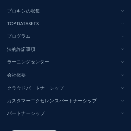
Lazada - Products
プロキシの収集
URL, Title, Rating, Reviews, Initial price, Final
TOP DATASETS
price, Currency, Stock, and more.
プログラム
991+
165+
今すぐ始める
法的許諾事項
ラーニングセンター
Lazada - Products - Discover products by
会社概要
keyword
URL, Title, Rating, Reviews, Initial price, Final
クラウドパートナーシップ
price, Currency, Stock, and more.
カスタマーエクセレンスパートナーシップ
991+
165+
今すぐ始める
パートナーシップ