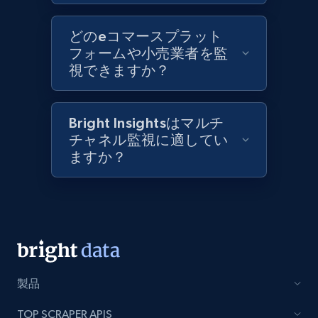
Best Buy products
どのeコマースプラット
フォームや小売業者を監
URL, Product id, Title, Images, Final price,
視できますか？
Currency, Discount, Initial price, and more.
1.1K+
149+
今すぐ始める
Bright Insightsはマルチ
チャネル監視に適してい
ますか？
Best Buy products - Collect data on
products using specified keywords
URL, Product id, Title, Images, Final price,
Currency, Discount, Initial price, and more.
1.1K+
149+
今すぐ始める
製品
TOP SCRAPER APIS