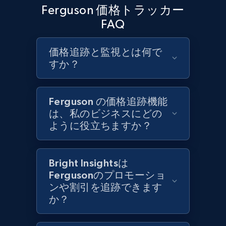
URL, Product id, Title, Product description,
Ferguson 価格トラッカー
Rating, Reviews count, Initial price, Discount,
FAQ
and more.
価格追跡と監視とは何で
1.3K+
175+
今すぐ始める
すか？
Ferguson の価格追跡機能
Target - Gather data on products using
は、私のビジネスにどの
specified keywords
ように役立ちますか？
URL, Product id, Title, Product description,
Rating, Reviews count, Initial price, Discount,
and more.
Bright Insightsは
Fergusonのプロモーショ
1.3K+
175+
今すぐ始める
ンや割引を追跡できます
か？