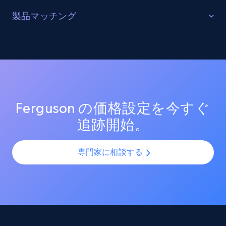
URL, Product id, Listing inventory id, Title, Rating,
販売を最適化する
製品マッチング
Reviews count shop, Reviews count item, Initial
price, and more.
ターゲットカテゴリーと製品におけるプロモーション
SKUマッチング
活動を追跡し、市場リーダーのプロモーション投資を
測定する。効果的なプロモーション戦術と新興トレン
SKUやバリエーションを複数チャネルで最適化し、製品
1.9K+
323+
今すぐ始める
ドを分析し、競争の激しい市場での売上向上を図る。
カタログの課題を解決します。AIモデルを活用して製
品・バリエーション・SKUを正確に整合させ、全プラッ
トフォームで一貫性と正確性を確保します。
Ferguson の価格設定を今すぐ
Amazon products search
追跡開始。
Asin, URL, Name, Sponsored, Initial price, Final
price, Currency, Sold, and more.
専門家に相談する
1.6K+
181+
今すぐ始める
Target