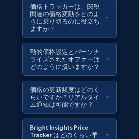
Target - Discover products by category url
価格トラッカーは、関税
URL, Product id, Title, Product description,
関連の価格変動をどのよ
Rating, Reviews count, Initial price, Discount,
うに乗り切るのに役立ち
and more.
ますか？
1.3K+
175+
今すぐ始める
動的価格設定とパーソナ
ライズされたオファーは
どのように扱いますか？
Target - Discover products by specified
UPC
価格の更新頻度はどのく
URL, Product id, Title, Product description,
らいですか？リアルタイ
Rating, Reviews count, Initial price, Discount,
ム通知は可能ですか？
and more.
1.3K+
175+
今すぐ始める
Bright Insights Price
Tracker はどのくらい早