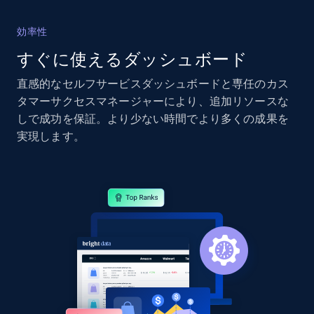
2.4K+
200+
今すぐ始める
効率性
すぐに使えるダッシュボード
直感的なセルフサービスダッシュボードと専任のカス
Google Shopping - collects products from
タマーサクセスマネージャーにより、追加リソースな
web using keywords
しで成功を保証。より少ない時間でより多くの成果を
URL, Product id, Title, Product description,
実現します。
Rating, Reviews count, Images, Variations, and
more.
2.4K+
200+
今すぐ始める
Home Depot US
URL, Domain, Country code, Model number,
Sku, Product id, Product name, Manufacturer,