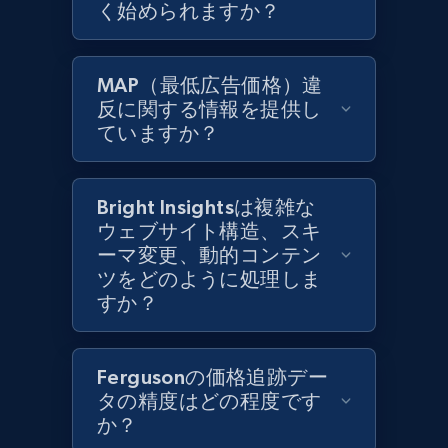
く始められますか？
Zara - Products
Category id, Product id, Product name, Price,
MAP（最低広告価格）違
Currency, Colour code, Colour, Description, and
反に関する情報を提供し
more.
ていますか？
1.2K+
208+
今すぐ始める
Bright Insightsは複雑な
ウェブサイト構造、スキ
ーマ変更、動的コンテン
Zara - Products - discovery by category url
ツをどのように処理しま
Category id, Product id, Product name, Price,
すか？
Currency, Colour code, Colour, Description, and
more.
Fergusonの価格追跡デー
1.2K+
208+
今すぐ始める
タの精度はどの程度です
か？