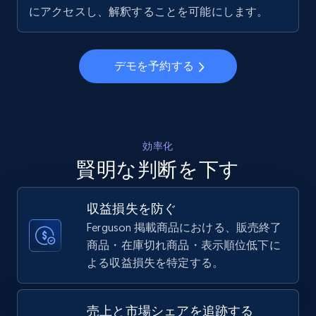
5.6K+
875+
今すぐ始める
にアクセスし、解釈することを可能にします。
デモを予約する
Walmart - products - Collects products by
specific keywords
URL, Final price, Sku, Currency, Gtin,
Specifications, Image urls, Top reviews, and
more.
効率化
賢明な判断を下す
5.6K+
875+
今すぐ始める
収益損失を防ぐ
Ferguson 掲載商品における、販売終了
商品・在庫切れ商品・表示順位低下に
Walmart - products - Discover products by
よる収益損失を特定する。
using sku numbers
URL, Final price, Sku, Currency, Gtin,
Specifications, Image urls, Top reviews, and
売上と市場シェアを追跡する