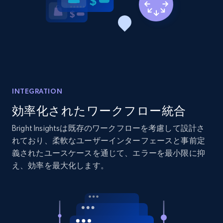
2.1K+
375+
今すぐ始める
Amazon products global dataset - Collects
products by best sellers category URL
Title, Seller name, Brand, Description, Initial
price, Currency, Availability, Reviews count, and
INTEGRATION
more.
効率化されたワークフロー統合
Bright Insightsは既存のワークフローを考慮して設計さ
2.1K+
375+
今すぐ始める
れており、柔軟なユーザーインターフェースと事前定
義されたユースケースを通じて、エラーを最小限に抑
え、効率を最大化します。
Amazon products global dataset - Collect
Amazon products by seller URL
Title, Seller name, Brand, Description, Initial
price, Currency, Availability, Reviews count, and