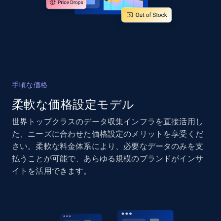
and more.
2.1K+
355+
今すぐ始める
Home Depot US - Gather data on products
手頃な価格
using specified keywords
柔軟な価格設定モデル
URL, Domain, Country code, Model number,
Sku, Product id, Product name, Manufacturer,
世界トップクラスのデータ収集インフラを直接活用し
and more.
た、ニーズに合わせた価格設定のメリットを享受くだ
さい。柔軟な料金体系により、必要なデータのみを支
2.1K+
355+
今すぐ始める
払うことが可能で、あらゆる規模のブランドがインサ
イトを活用できます。
Home Depot US - Discover products by
specified URL