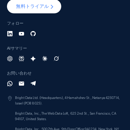
Lazada - Products - Discover products by
無料トライアル
category URL or brand URL
URL, Title, Rating, Reviews, Initial price, Final
フォロー
price, Currency, Stock, and more.
991+
165+
今すぐ始める
AIサマリー
Lazada - Products - Discover products by
お問い合わせ
seller URL
URL, Title, Rating, Reviews, Initial price, Final
price, Currency, Stock, and more.
Bright Data Ltd. (Headquarters), 4 Hamahshev St., Netanya 4250714,
Israel (POB 8025).
991+
165+
今すぐ始める
Bright Data, Inc., The Web Data Loft, 625 2nd St., San Francisco, CA
94107, United States.
Bright Data, Inc., 500 7th Ave, 9th Floor Office 9A1234, New York, NY