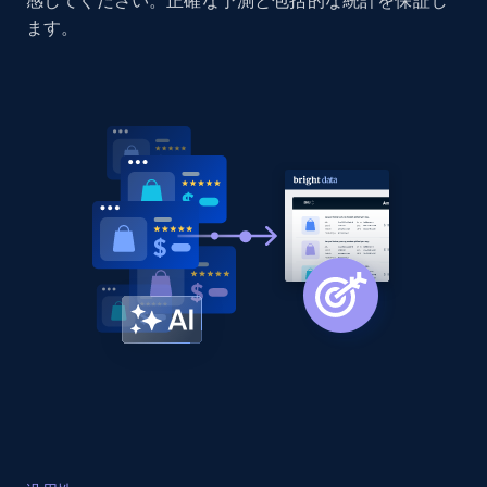
感してください。正確な予測と包括的な統計を保証し
Home Depot US - Discovery products by
ます。
specific category URL
URL, Domain, Country code, Model number,
Sku, Product id, Product name, Manufacturer,
and more.
2.1K+
355+
今すぐ始める
Amazon products global dataset
Title, Seller name, Brand, Description, Initial
price, Currency, Availability, Reviews count, and
more.
2.1K+
375+
今すぐ始める