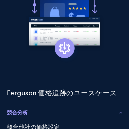
more.
2.1K+
375+
今すぐ始める
Amazon products global dataset - Collect
products from Brands URLs
Title, Seller name, Brand, Description, Initial
price, Currency, Availability, Reviews count, and
more.
2.1K+
375+
今すぐ始める
Ferguson 価格追跡のユースケース
競合分析
Etsy
競合他社の価格設定
URL, Product id, Listing inventory id, Title, Rating,