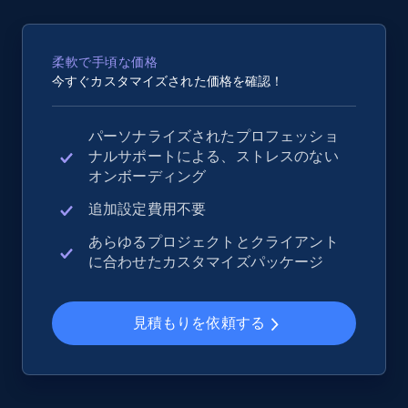
2.5K+
359+
今すぐ始める
柔軟で手頃な価格
今すぐカスタマイズされた価格を確認！
eBay - Collect records by category
パーソナライズされたプロフェッショ
URL, Product id, Title, Seller name, Seller rating,
ナルサポートによる、ストレスのない
Seller reviews, Breadcrumbs, Root category, and
オンボーディング
more.
追加設定費用不要
2.5K+
359+
今すぐ始める
あらゆるプロジェクトとクライアント
に合わせたカスタマイズパッケージ
Google Shopping
見積もりを依頼する
URL, Product id, Title, Product description,
Rating, Reviews count, Images, Variations, and
more.