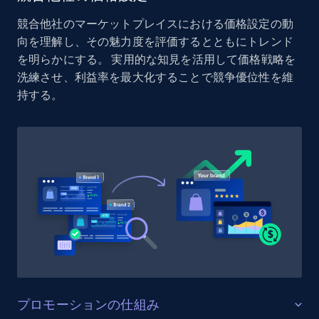
Reviews count shop, Reviews count item, Initial
競合他社のマーケットプレイスにおける価格設定の動
price, and more.
向を理解し、その魅力度を評価するとともにトレンド
を明らかにする。 実用的な知見を活用して価格戦略を
1.9K+
323+
今すぐ始める
洗練させ、利益率を最大化することで競争優位性を維
持する。
Etsy - Collect data on products using
specified keywords
URL, Product id, Listing inventory id, Title, Rating,
Reviews count shop, Reviews count item, Initial
price, and more.
1.9K+
323+
今すぐ始める
プロモーションの仕組み
Etsy - Collects data from shop's URL