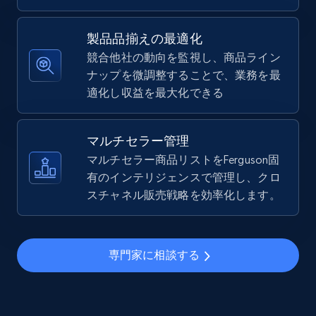
5.4K+
668+
今すぐ始める
製品品揃えの最適化
競合他社の動向を監視し、商品ライン
ナップを微調整することで、業務を最
TikTok Shop - Collect TikTok shop products
適化し収益を最大化できる
by keywords search
URL, Title, Available, Description, Currency, Initial
price, Final price, Discount percent, and more.
マルチセラー管理
マルチセラー商品リストをFerguson固
5.4K+
有のインテリジェンスで管理し、クロ
668+
今すぐ始める
スチャネル販売戦略を効率化します。
TikTok Shop - discover records by shop url
専門家に相談する
URL, Title, Available, Description, Currency, Initial
price, Final price, Discount percent, and more.