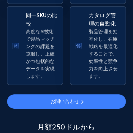
同一SKUの比
カタログ管
較
理の自動化
eBay - Gather data on products using
高度なAI技術
製品管理を効
specified keywords
で製品マッチ
率化し、在庫
URL, Product id, Title, Seller name, Seller rating,
ングの課題を
戦略を最適化
Seller reviews, Breadcrumbs, Root category, and
克服し、正確
することで、
more.
かつ包括的な
効率性と競争
データを実現
力を向上させ
2.5K+
359+
今すぐ始める
します。
ます。
eBay - Collect products from shops on eBay
お問い合わせ
URL, Product id, Title, Seller name, Seller rating,
Seller reviews, Breadcrumbs, Root category, and
more.
月額250ドルから