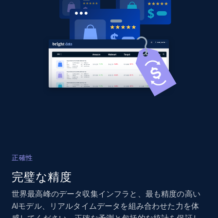
URL, Domain, Country code, Model number,
Sku, Product id, Product name, Manufacturer,
and more.
2.1K+
355+
今すぐ始める
Home Depot US - Discover products by
specified UPC
URL, Domain, Country code, Model number,
Sku, Product id, Product name, Manufacturer,
and more.
正確性
完璧な精度
2.1K+
355+
今すぐ始める
世界最高峰のデータ収集インフラと、最も精度の高い
AIモデル、リアルタイムデータを組み合わせた力を体