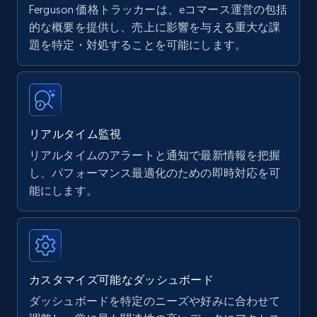
Ferguson 価格トラッカーは、eコマース運営の包括
Amazon products - find products by using
的な概要を提供し、売上に影響を与える重大な課
upc numbers
題を特定・対処することを可能にします。
Title, Seller name, Brand, Description, Initial
price, Currency, Availability, Reviews count, and
more.
リアルタイム監視
35.3K+
5.7K+
今すぐ始める
リアルタイムのアラートと通知で最新情報を把握
し、パフォーマンス最適化のための即時対応を可
能にします。
Amazon Reviews
URL, Product name, Product rating, Product
rating object, Product rating max, Rating,
Author name, Asin, and more.
カスタマイズ可能なダッシュボード
7.4K+
870+
今すぐ始める
ダッシュボードを特定のニーズや好みに合わせて