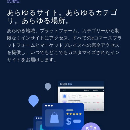
汎用性
あらゆるサイト。あらゆるカテゴ
Amazon products global dataset - Collects
リ。あらゆる場所。
products by specific category URL
Title, Seller name, Brand, Description, Initial
あらゆる地域、プラットフォーム、カテゴリーから制
price, Currency, Availability, Reviews count, and
限なくインサイトにアクセス。すべてのeコマースプラ
more.
ットフォームとマーケットプレイスへの完全アクセス
を提供し、いつでもどこでもカスタマイズされたイン
2.1K+
375+
今すぐ始める
サイトをお届けします。
Amazon products global dataset -
Collecting products by keyword search
Title, Seller name, Brand, Description, Initial
price, Currency, Availability, Reviews count, and
more.