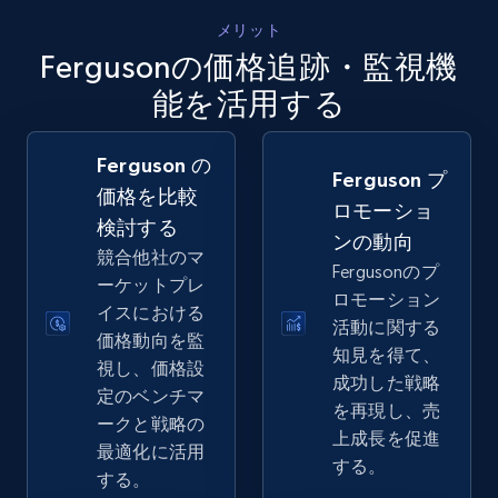
5.4K+
668+
今すぐ始める
メリット
Fergusonの価格追跡・監視機
能を活用する
Amazon sellers info
Seller id, URL, Seller name, Description, Detailed
Ferguson の
info, Stars, Feedbacks, Return policy, and more.
Ferguson プ
価格を比較
ロモーショ
検討する
2.5K+
378+
今すぐ始める
ンの動向
競合他社のマ
Fergusonのプ
ーケットプレ
ロモーション
イスにおける
活動に関する
価格動向を監
eBay
知見を得て、
視し、価格設
URL, Product id, Title, Seller name, Seller rating,
成功した戦略
定のベンチマ
Seller reviews, Breadcrumbs, Root category, and
を再現し、売
ークと戦略の
more.
上成長を促進
最適化に活用
する。
する。
2.5K+
359+
今すぐ始める