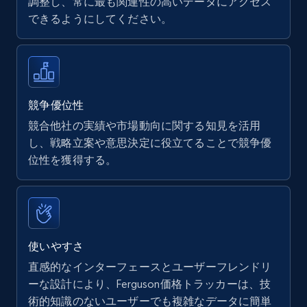
調整し、常に最も関連性の高いデータにアクセス
できるようにしてください。
Walmart - products
URL, Final price, Sku, Currency, Gtin,
Specifications, Image urls, Top reviews, and
more.
競争優位性
競合他社の実績や市場動向に関する知見を活用
5.6K+
875+
今すぐ始める
し、戦略立案や意思決定に役立てることで競争優
位性を獲得する。
Walmart - products - Find new products by
using specific category URL
URL, Final price, Sku, Currency, Gtin,
使いやすさ
Specifications, Image urls, Top reviews, and
直感的なインターフェースとユーザーフレンドリ
more.
ーな設計により、Ferguson価格トラッカーは、技
術的知識のないユーザーでも複雑なデータに簡単