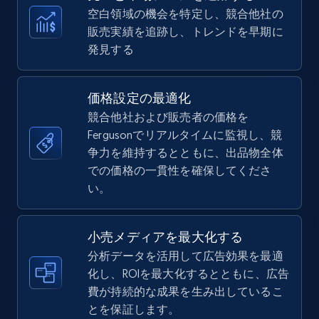
more.
空白領域の機会を特定し、競合他社の
販売実績を追跡し、トレンドを早期に
5.6K+
875+
今すぐ始める
発見する
価格設定の最適化
TikTok Shop
競合他社および販売者の価格を
URL, Title, Available, Description, Currency, Initial
Fergusonでリアルタイムに監視し、競
price, Final price, Discount percent, and more.
争力を維持するとともに、出品物全体
での価格の一貫性を確保してくださ
5.4K+
い。
668+
今すぐ始める
小売メディアを最大化する
分析データを活用して広告効果を最適
TikTok Shop - category
化し、ROIを最大化するとともに、広告
URL, Title, Available, Description, Currency, Initial
費が持続的な成果を生み出しているこ
price, Final price, Discount percent, and more.
とを保証します。