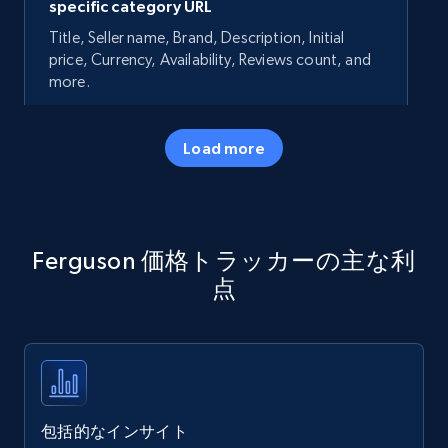
specific category URL
Title, Seller name, Brand, Description, Initial
price, Currency, Availability, Reviews count, and
more.
35.3K+
5.7K+
今すぐ始める
Load more
Amazon products - Collects products by
Ferguson 価格トラッカーの主な利
specific keywords
点
Title, Seller name, Brand, Description, Initial
price, Currency, Availability, Reviews count, and
more.
35.3K+
5.7K+
今すぐ始める
包括的なインサイト