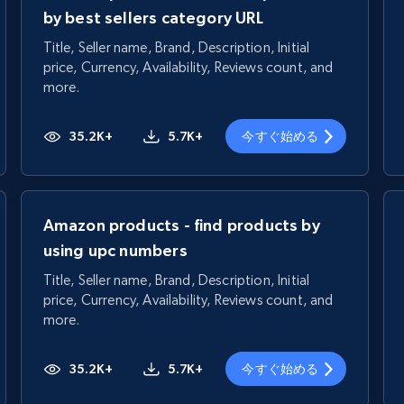
by best sellers category URL
Title, Seller name, Brand, Description, Initial
price, Currency, Availability, Reviews count, and
more.
35.2K+
5.7K+
今すぐ始める
Amazon products - find products by
using upc numbers
Title, Seller name, Brand, Description, Initial
price, Currency, Availability, Reviews count, and
more.
35.2K+
5.7K+
今すぐ始める