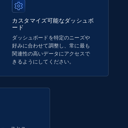
5.4K+
668+
今すぐ始める
カスタマイズ可能なダッシュボ
ード
ダッシュボードを特定のニーズや
Amazon sellers info
好みに合わせて調整し、常に最も
関連性の高いデータにアクセスで
Seller id, URL, Seller name, Description, Detailed
info, Stars, Feedbacks, Return policy, and more.
きるようにしてください。
2.5K+
378+
今すぐ始める
eBay - Collect products from shops on
eBay