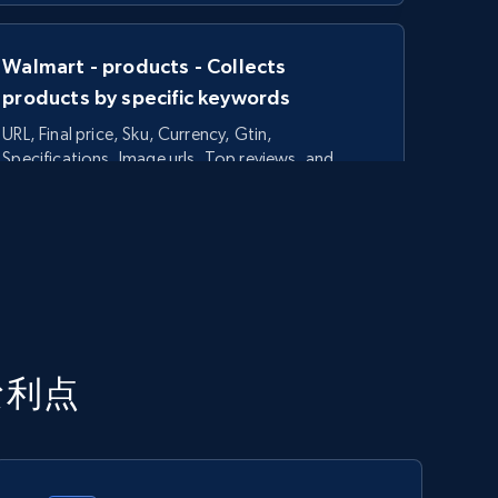
Walmart - products - Collects
products by specific keywords
URL, Final price, Sku, Currency, Gtin,
Specifications, Image urls, Top reviews, and
more.
5.6K+
875+
今すぐ始める
TikTok Shop - category
な利点
URL, Title, Available, Description, Currency, Initial
price, Final price, Discount percent, and more.