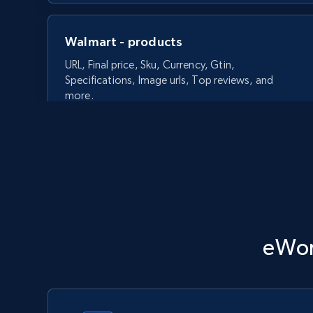
Walmart - products
URL, Final price, Sku, Currency, Gtin,
Specifications, Image urls, Top reviews, and
more.
5.6K+
875+
今すぐ始める
Walmart - products - Discover
eW
products by using sku numbers
URL, Final price, Sku, Currency, Gtin,
Specifications, Image urls, Top reviews, and