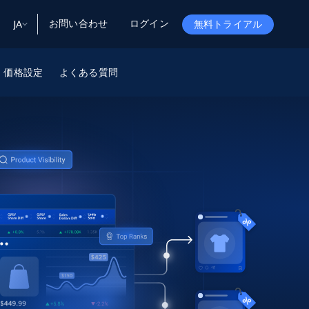
お問い合わせ
ログイン
JA
無料トライアル
ータ
ータと洞察
ソース
価格設定
よくある質問
会社情報
Startup Program
Retail Intelligence
から始まる
NEW
リテールインサイト
$2000/mo
リアルタイムのECインサイトとAI搭載レコ
メンデーションを提供
パートナープログラム
Demo Agents
Managed Data
から始まる
マネージドデータサービス
$1500/mo
Acquisition
トラストセンター
カスタマイズされたエンタープライズグレ
Integrations
ードのデータ収集
SDK Bright
Deep Lookup
BETA
ウェブデータで複雑検索
Bright Initiative