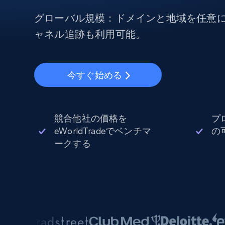
から始まる
$5
$2.5/G
50% OFF
グローバル規模：ドメインと地域を任意
プロキシサービス
から始まる
ISPプロキシ
ャネル追跡も利用可能。
$1.3/IP
住宅用プロキシ
50% OFF
400M+ 実際のピアデバイスからのグ
バルIP
今すぐ始める
データセンタープロキシ
効率的なデータ抽出を実現する高速
性の高いプロキシ
競合他社の価格を
プ
eWorldTradeでベンチマ
の
ークする