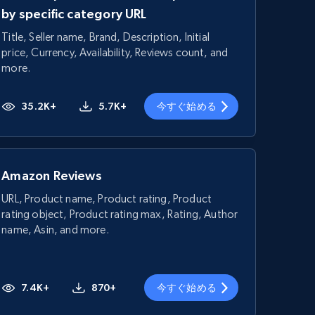
by specific category URL
Title, Seller name, Brand, Description, Initial
price, Currency, Availability, Reviews count, and
more.
35.2K+
5.7K+
今すぐ始める
Amazon Reviews
URL, Product name, Product rating, Product
rating object, Product rating max, Rating, Author
name, Asin, and more.
7.4K+
870+
今すぐ始める