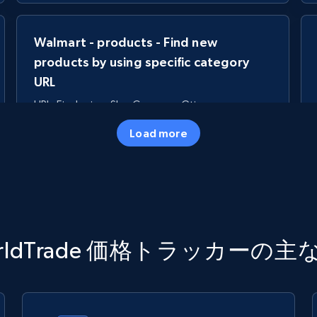
Walmart - products - Find new
products by using specific category
URL
URL, Final price, Sku, Currency, Gtin,
Specifications, Image urls, Top reviews, and
Load more
more.
5.6K+
875+
今すぐ始める
TikTok Shop
orldTrade 価格トラッカーの主
URL, Title, Available, Description, Currency, Initial
price, Final price, Discount percent, and more.