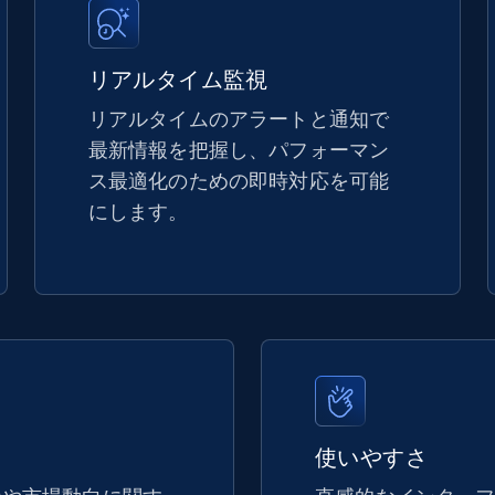
5.4K+
668+
今すぐ始める
リアルタイム監視
リアルタイムのアラートと通知で
最新情報を把握し、パフォーマン
TikTok Shop - discover records by shop
ス最適化のための即時対応を可能
url
にします。
URL, Title, Available, Description, Currency, Initial
price, Final price, Discount percent, and more.
5.4K+
668+
今すぐ始める
eBay - Gather data on products using
使いやすさ
specified keywords