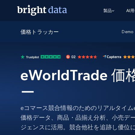
製品
AI
価格トラッカー
ウェブアクセスAPI
マルチモーダルトレーニング
WEBアクセスAPI
Demo
ツール
Web Unlocker API
動画と音声データ
Web Unlocker API
から始まる
$1/1k req
1つのAPIでブロックとCAPTCHAを解
より多くのデータで、より少ない障
FREE TIER
ーニング
統合
Discover API
FREE
から始まる
クロールAPI
ビデオフィード – VLA対応済み
$1/1k req
Always live web discovery for agents
eWorldTrade
ブラウザ拡張機能
ヒューマノイドロボットのポリシー
めの継続的かつターゲットを絞った
SERP API
SERP API
から始まる
画を取得
ネットワークステータス
$1/1k req
オンデマンドですばやく容易に検索
FREE TIER
ー
ンをスクレイピング
データパッケージ
グーグル
ビング
ダックダックゴ
から始まる
Scraping Browser
あらゆる業界向けのLLM対応データセ
$5/GB
ヤンデックス
入手
eコマース競合情報のためのリアルタイムeWo
Scraping Browser
組み込みのブロック解除とホスティ
価格データ、商品・品揃え分析、小売デ
プロキシサービス
よるスクレイピングブラウザの設定
ジェンスに活用。競合他社を追跡し優位
住宅用プロキシ