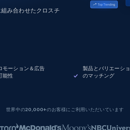
データセンタープロキシ
$0.9/IP
B
に組み合わせたクロスチ
ISPプロキシ
ロー
70万以上の完全準拠の静的住宅用プロキシ
で信頼
ロモーション＆広告
製品とバリエーシ
可能性
のマッチング
世界中の20,000+のお客様にご利用いただいています