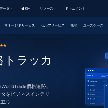
用データ
価格
リソース
ドキュメント
マネージドサービス
AGENTIC WEB EXECUTION
データフィード
データ
セルフサービス
機能
ユースケース
デ
デ
リ
学習ハブ
検索と抽出
スクレーパー
スクレイパーAPI
から始まる
$1
$0.75/1k rec
決
壁でトレ
AIアプリがWebを検索・クロールできるよう
600以上のウェブサイトからリアルタイム
FREE TIER
にする
データを取得
ブログ
Scraper Studio
リンクトイン
eコマース
から始まる
エージェントブラウザ
 価格トラッカ
$1/1k req
ソーシャルメディア
チャットGPT
ケーススタディ
FREE TIER
学習のた
エージェントがウェブサイトを閲覧し、行動
AIスクレイパースタジオ
ウェブ動
できるようにする
から始まる
どのサイトもデータパイプラインに変換
データセットマーケットプレイス
オンラインセミナー
エンジ
$250/100K rec
ブライトデータMCP
FREE
データセットマーケットプレイス
ウェブを解き放つオールインワンツールキッ
から始まる
プロキシロケーション
Data Firehose
ットを
ト
事前収集された600以上のドメインからの
$0.2/1k HTML
データ
rldTrade価格追跡。
リンクトイン
eコマース
マスタークラス
ングに
ソーシャルメディア
不動産
ータをビジネスインテリ
Data Firehose
ビデオ
に立つ。
Real-time web data, delivered as it’s
collected
から始まる