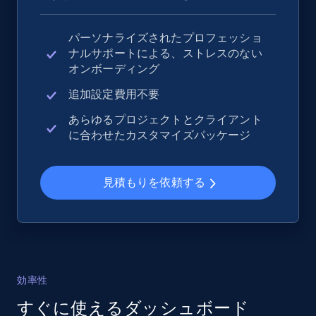
パーソナライズされたプロフェッショ
ナルサポートによる、ストレスのない
eBay - Collect records by category
オンボーディング
URL, Product id, Title, Seller name, Seller rating,
Seller reviews, Breadcrumbs, Root category, and
追加設定費用不要
more.
あらゆるプロジェクトとクライアント
に合わせたカスタマイズパッケージ
2.5K+
359+
今すぐ始める
見積もりを依頼する
Google Shopping
URL, Product id, Title, Product description,
Rating, Reviews count, Images, Variations, and
more.
効率性
すぐに使えるダッシュボード
2.4K+
199+
今すぐ始める