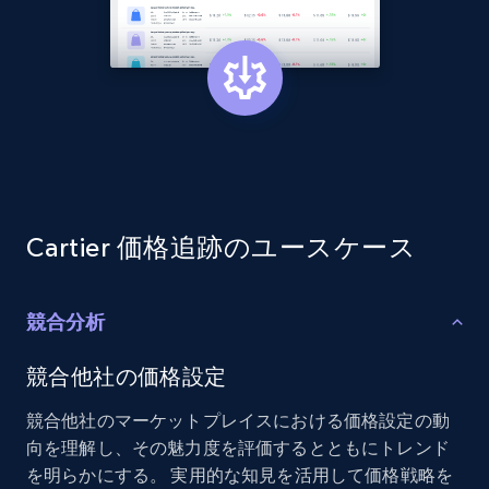
2.1K+
375+
今すぐ始める
Amazon products global dataset - Collect
products from Brands URLs
Title, Seller name, Brand, Description, Initial
price, Currency, Availability, Reviews count, and
more.
Cartier 価格追跡のユースケース
2.1K+
375+
今すぐ始める
競合分析
競合他社の価格設定
Etsy
競合他社のマーケットプレイスにおける価格設定の動
URL, Product id, Listing inventory id, Title, Rating,
向を理解し、その魅力度を評価するとともにトレンド
Reviews count shop, Reviews count item, Initial
を明らかにする。 実用的な知見を活用して価格戦略を
price, and more.