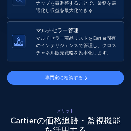
ナップを微調整することで、業務を最
適化し収益を最大化できる
TikTok Shop - Collect TikTok shop products
by keywords search
マルチセラー管理
URL, Title, Available, Description, Currency, Initial
マルチセラー商品リストをCartier固有
price, Final price, Discount percent, and more.
のインテリジェンスで管理し、クロス
チャネル販売戦略を効率化します。
5.4K+
668+
今すぐ始める
専門家に相談する
TikTok Shop - discover records by shop url
URL, Title, Available, Description, Currency, Initial
price, Final price, Discount percent, and more.
メリット
Cartierの価格追跡・監視機能
5.4K+
668+
今すぐ始める
を活用する