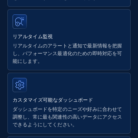
upc numbers
Title, Seller name, Brand, Description, Initial
price, Currency, Availability, Reviews count, and
more.
リアルタイム監視
リアルタイムのアラートと通知で最新情報を把握
35.2K+
5.7K+
今すぐ始める
し、パフォーマンス最適化のための即時対応を可
能にします。
Amazon Reviews
URL, Product name, Product rating, Product
rating object, Product rating max, Rating,
Author name, Asin, and more.
カスタマイズ可能なダッシュボード
ダッシュボードを特定のニーズや好みに合わせて
7.4K+
870+
今すぐ始める
調整し、常に最も関連性の高いデータにアクセス
できるようにしてください。