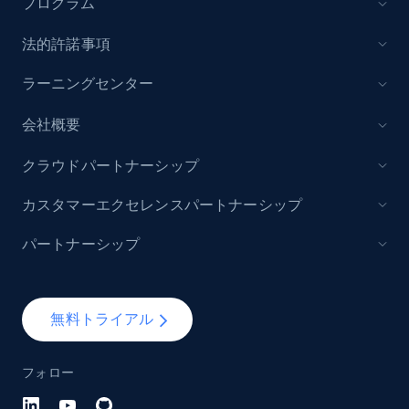
プログラム
URL, Domain, Marketplace pn, Sku, Other pn,
Model number, Gtin ean pn, Product name, and
法的許諾事項
more.
ラーニングセンター
991+
162+
今すぐ始める
会社概要
クラウドパートナーシップ
Lowes.com - Gather data on products using
カスタマーエクセレンスパートナーシップ
specified keywords
パートナーシップ
URL, Domain, Marketplace pn, Sku, Other pn,
Model number, Gtin ean pn, Product name, and
more.
無料トライアル
991+
162+
今すぐ始める
フォロー