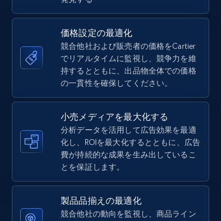
5.6K+
875+
今すぐ始める
価格設定の最適化
競合他社および販売者の価格をCartier
TikTok Shop
でリアルタイムに監視し、競争力を維
URL, Title, Available, Description, Currency, Initial
持するとともに、出品物全体での価格
price, Final price, Discount percent, and more.
の一貫性を確保してください。
5.4K+
668+
今すぐ始める
小売メディアを最大化する
分析データを活用して広告効果を最適
化し、ROIを最大化するとともに、広告
費が持続的な成果を生み出しているこ
TikTok Shop - category
とを保証します。
URL, Title, Available, Description, Currency, Initial
price, Final price, Discount percent, and more.
製品品揃えの最適化
5.4K+
668+
今すぐ始める
競合他社の動向を監視し、商品ライン