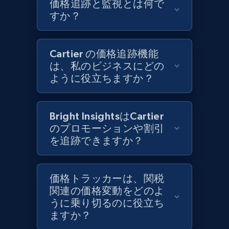
価格追跡と監視とは何で
and more.
すか？
1.3K+
175+
今すぐ始める
Cartier の価格追跡機能
は、私のビジネスにどの
ように役立ちますか？
Target - Gather data on products using
specified keywords
URL, Product id, Title, Product description,
Bright InsightsはCartier
Rating, Reviews count, Initial price, Discount,
のプロモーションや割引
and more.
を追跡できますか？
1.3K+
175+
今すぐ始める
価格トラッカーは、関税
関連の価格変動をどのよ
うに乗り切るのに役立ち
Target - Discover products by category url
ますか？
URL, Product id, Title, Product description,