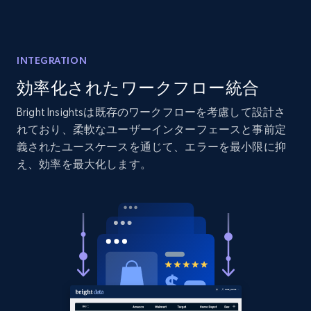
Amazon products global dataset - Collects
products by best sellers category URL
INTEGRATION
Title, Seller name, Brand, Description, Initial
効率化されたワークフロー統合
price, Currency, Availability, Reviews count, and
more.
Bright Insightsは既存のワークフローを考慮して設計さ
れており、柔軟なユーザーインターフェースと事前定
義されたユースケースを通じて、エラーを最小限に抑
2.1K+
375+
今すぐ始める
え、効率を最大化します。
Amazon products global dataset - Collect
Amazon products by seller URL
Title, Seller name, Brand, Description, Initial
price, Currency, Availability, Reviews count, and
more.