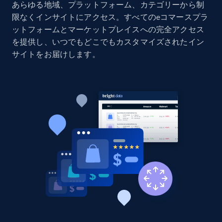
Amazon products global dataset - Collects
あらゆる地域、プラットフォーム、カテゴリーから制
products by specific category URL
限なくインサイトにアクセス。すべてのeコマースプラ
ットフォームとマーケットプレイスへの完全アクセス
Title, Seller name, Brand, Description, Initial
price, Currency, Availability, Reviews count, and
を提供し、いつでもどこでもカスタマイズされたイン
more.
サイトをお届けします。
2.1K+
375+
今すぐ始める
Amazon products global dataset -
Collecting products by keyword search
Title, Seller name, Brand, Description, Initial
price, Currency, Availability, Reviews count, and
more.
2.1K+
375+
今すぐ始める