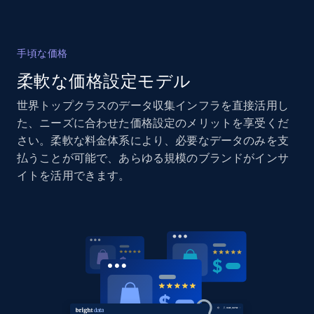
2.1K+
355+
今すぐ始める
手頃な価格
柔軟な価格設定モデル
Home Depot US - Gather data on products
using specified keywords
世界トップクラスのデータ収集インフラを直接活用し
URL, Domain, Country code, Model number,
た、ニーズに合わせた価格設定のメリットを享受くだ
Sku, Product id, Product name, Manufacturer,
さい。柔軟な料金体系により、必要なデータのみを支
and more.
払うことが可能で、あらゆる規模のブランドがインサ
イトを活用できます。
2.1K+
355+
今すぐ始める
Home Depot US - Discover products by
specified URL
URL, Domain, Country code, Model number,
Sku, Product id, Product name, Manufacturer,