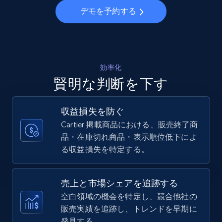
デモを予約する
Walmart - products - Collects products by
specific keywords
URL, Final price, Sku, Currency, Gtin,
Specifications, Image urls, Top reviews, and
効率化
more.
賢明な判断を下す
5.6K+
875+
今すぐ始める
収益損失を防ぐ
Cartier 掲載商品における、販売終了商
品・在庫切れ商品・表示順位低下によ
る収益損失を特定する。
Walmart - products - Discover products by
using sku numbers
URL, Final price, Sku, Currency, Gtin,
売上と市場シェアを追跡する
Specifications, Image urls, Top reviews, and
空白領域の機会を特定し、競合他社の
more.
販売実績を追跡し、トレンドを早期に
発見する