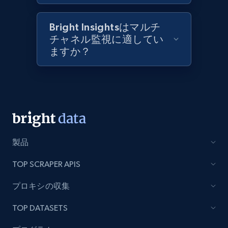
Best Buy products
URL, Product id, Title, Images, Final price,
Bright Insightsはマルチ
Currency, Discount, Initial price, and more.
チャネル監視に適してい
ますか？
1.1K+
149+
今すぐ始める
Best Buy products - Collect data on
products using specified keywords
URL, Product id, Title, Images, Final price,
製品
Currency, Discount, Initial price, and more.
TOP SCRAPER APIS
1.1K+
149+
今すぐ始める
プロキシの収集
TOP DATASETS
Lowes.com