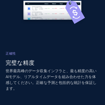
and more.
2.1K+
355+
今すぐ始める
Home Depot US - Discover products by
specified UPC
URL, Domain, Country code, Model number,
正確性
Sku, Product id, Product name, Manufacturer,
完璧な精度
and more.
世界最高峰のデータ収集インフラと、最も精度の高い
2.1K+
355+
今すぐ始める
AIモデル、リアルタイムデータを組み合わせた力を体
感してください。正確な予測と包括的な統計を保証し
ます。
Home Depot US - Discovery products by
specific category URL