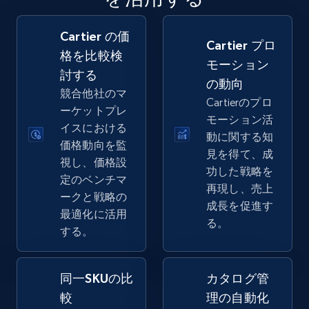
Cartier の価
Amazon sellers info
Cartier プロ
格を比較検
モーション
Seller id, URL, Seller name, Description, Detailed
討する
info, Stars, Feedbacks, Return policy, and more.
の動向
競合他社のマ
Cartierのプロ
ーケットプレ
2.5K+
378+
今すぐ始める
モーション活
イスにおける
動に関する知
価格動向を監
見を得て、成
視し、価格設
功した戦略を
定のベンチマ
eBay
再現し、売上
ークと戦略の
URL, Product id, Title, Seller name, Seller rating,
成長を促進す
最適化に活用
Seller reviews, Breadcrumbs, Root category, and
る。
する。
more.
2.5K+
359+
今すぐ始める
同一SKUの比
カタログ管
較
理の自動化