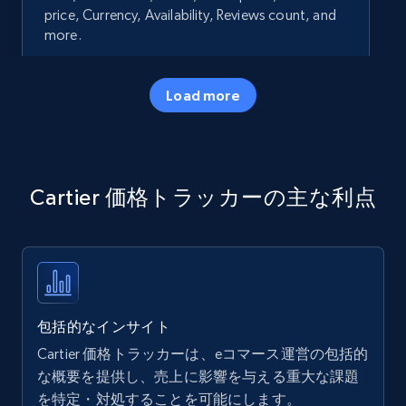
price, Currency, Availability, Reviews count, and
more.
35.2K+
5.7K+
今すぐ始める
Load more
Amazon products - Collects products by
Cartier 価格トラッカーの主な利点
specific keywords
Title, Seller name, Brand, Description, Initial
price, Currency, Availability, Reviews count, and
more.
35.2K+
5.7K+
今すぐ始める
包括的なインサイト
Cartier 価格トラッカーは、eコマース運営の包括的
な概要を提供し、売上に影響を与える重大な課題
を特定・対処することを可能にします。
Amazon products - find products by using