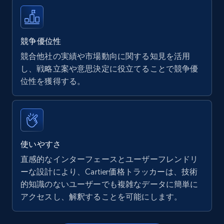
Walmart - products
URL, Final price, Sku, Currency, Gtin,
Specifications, Image urls, Top reviews, and
競争優位性
more.
競合他社の実績や市場動向に関する知見を活用
し、戦略立案や意思決定に役立てることで競争優
5.6K+
875+
今すぐ始める
位性を獲得する。
Walmart - products - Find new products by
using specific category URL
使いやすさ
URL, Final price, Sku, Currency, Gtin,
直感的なインターフェースとユーザーフレンドリ
Specifications, Image urls, Top reviews, and
ーな設計により、Cartier価格トラッカーは、技術
more.
的知識のないユーザーでも複雑なデータに簡単に
アクセスし、解釈することを可能にします。
5.6K+
875+
今すぐ始める