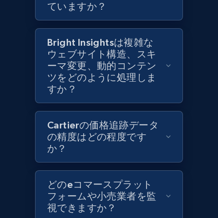
ていますか？
Category id, Product id, Product name, Price,
Currency, Colour code, Colour, Description, and
more.
Bright Insightsは複雑な
ウェブサイト構造、スキ
1.2K+
208+
今すぐ始める
ーマ変更、動的コンテン
ツをどのように処理しま
すか？
Zara - Products - discovery by category url
Category id, Product id, Product name, Price,
Cartierの価格追跡データ
Currency, Colour code, Colour, Description, and
の精度はどの程度です
more.
か？
1.2K+
208+
今すぐ始める
どのeコマースプラット
フォームや小売業者を監
視できますか？