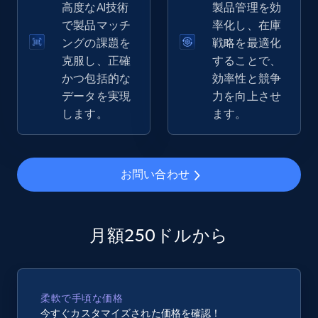
高度なAI技術
製品管理を効
で製品マッチ
率化し、在庫
eBay - Gather data on products using
ングの課題を
戦略を最適化
specified keywords
克服し、正確
することで、
URL, Product id, Title, Seller name, Seller rating,
かつ包括的な
効率性と競争
Seller reviews, Breadcrumbs, Root category, and
データを実現
力を向上させ
more.
します。
ます。
2.5K+
359+
今すぐ始める
お問い合わせ
eBay - Collect products from shops on eBay
月額250ドルから
URL, Product id, Title, Seller name, Seller rating,
Seller reviews, Breadcrumbs, Root category, and
more.
柔軟で手頃な価格
2.5K+
359+
今すぐ始める
今すぐカスタマイズされた価格を確認！