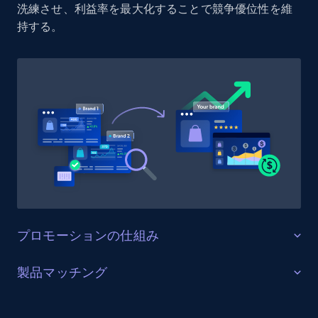
洗練させ、利益率を最大化することで競争優位性を維
持する。
1.9K+
322+
今すぐ始める
Etsy - Collect data on products using
specified keywords
URL, Product id, Listing inventory id, Title, Rating,
Reviews count shop, Reviews count item, Initial
price, and more.
1.9K+
322+
今すぐ始める
プロモーションの仕組み
販売を最適化する
製品マッチング
Etsy - Collects data from shop's URL
ターゲットカテゴリーと製品におけるプロモーション
URL, Product id, Listing inventory id, Title, Rating,
SKUマッチング
活動を追跡し、市場リーダーのプロモーション投資を