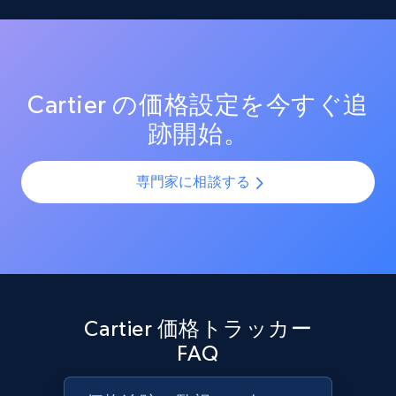
Reviews count shop, Reviews count item, Initial
測定する。効果的なプロモーション戦術と新興トレン
SKUやバリエーションを複数チャネルで最適化し、製品
price, and more.
ドを分析し、競争の激しい市場での売上向上を図る。
カタログの課題を解決します。AIモデルを活用して製
品・バリエーション・SKUを正確に整合させ、全プラッ
1.9K+
322+
今すぐ始める
トフォームで一貫性と正確性を確保します。
Cartier の価格設定を今すぐ追
跡開始。
Amazon products search
専門家に相談する
Asin, URL, Name, Sponsored, Initial price, Final
price, Currency, Sold, and more.
1.6K+
181+
今すぐ始める
Cartier 価格トラッカー
Target
FAQ
URL, Product id, Title, Product description,
Rating, Reviews count, Initial price, Discount,