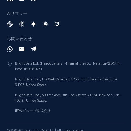
Lowes.com - Collect records by category
AIサマリー
URL, Domain, Marketplace pn, Sku, Other pn,
Model number, Gtin ean pn, Product name, and
more.
お問い合わせ
991+
162+
今すぐ始める
Bright Data Ltd. (Headquarters), 4 Hamahshev St., Netanya 4250714,
Israel (POB 8025).
Lazada - Products
Bright Data, Inc., The Web Data Loft, 625 2nd St., San Francisco, CA
URL, Title, Rating, Reviews, Initial price, Final
94107, United States.
price, Currency, Stock, and more.
Bright Data, Inc., 500 7th Ave, 9th Floor Office 9A1234, New York, NY
10018, United States.
988+
160+
今すぐ始める
IPPNグループ株式会社
© 著作権 2026 Bright Data Ltd. | All rights reserved