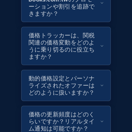
ーションや割引を追跡で
Target - Discover products by category url
きますか？
URL, Product id, Title, Product description,
Rating, Reviews count, Initial price, Discount,
and more.
価格トラッカーは、関税
関連の価格変動をどのよ
1.3K+
175+
今すぐ始める
うに乗り切るのに役立ち
ますか？
Target - Discover products by specified
動的価格設定とパーソナ
UPC
ライズされたオファーは
どのように扱いますか？
URL, Product id, Title, Product description,
Rating, Reviews count, Initial price, Discount,
and more.
価格の更新頻度はどのく
らいですか？リアルタイ
1.3K+
175+
今すぐ始める
ム通知は可能ですか？