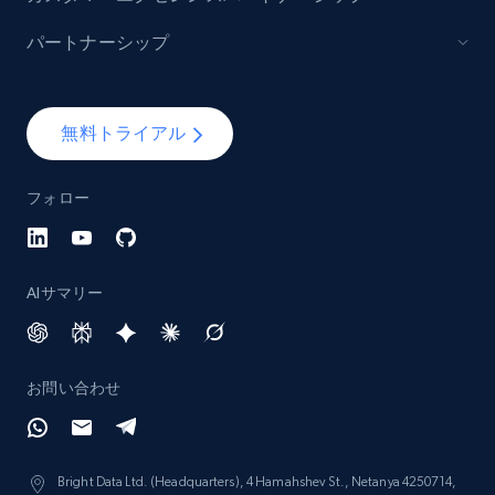
パートナーシップ
Lazada - Products - Discover products by
category URL or brand URL
URL, Title, Rating, Reviews, Initial price, Final
price, Currency, Stock, and more.
無料トライアル
991+
164+
今すぐ始める
フォロー
AIサマリー
Lazada - Products - Discover products by
seller URL
URL, Title, Rating, Reviews, Initial price, Final
price, Currency, Stock, and more.
お問い合わせ
991+
164+
今すぐ始める
Bright Data Ltd. (Headquarters), 4 Hamahshev St., Netanya 4250714,