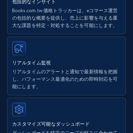
包括的なインサイト
Books.com.tw 価格トラッカーは、eコマース運営
Amazon products - find products by using
の包括的な概要を提供し、売上に影響を与える重
upc numbers
大な課題を特定・対処することを可能にします。
Title, Seller name, Brand, Description, Initial
price, Currency, Availability, Reviews count, and
more.
リアルタイム監視
35.3K+
5.7K+
今すぐ始める
リアルタイムのアラートと通知で最新情報を把握
し、パフォーマンス最適化のための即時対応を可
能にします。
Amazon Reviews
URL, Product name, Product rating, Product
rating object, Product rating max, Rating,
Author name, Asin, and more.
カスタマイズ可能なダッシュボード
7.4K+
870+
今すぐ始める
ダッシュボードを特定のニーズや好みに合わせて