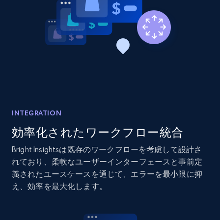
2.1K+
375+
今すぐ始める
Amazon products global dataset - Collects
products by best sellers category URL
Title, Seller name, Brand, Description, Initial
price, Currency, Availability, Reviews count, and
more.
INTEGRATION
効率化されたワークフロー統合
2.1K+
375+
今すぐ始める
Bright Insightsは既存のワークフローを考慮して設計さ
れており、柔軟なユーザーインターフェースと事前定
義されたユースケースを通じて、エラーを最小限に抑
Amazon products global dataset - Collect
え、効率を最大化します。
Amazon products by seller URL
Title, Seller name, Brand, Description, Initial