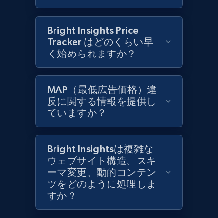
Bright Insights Price
Zara - Products
Tracker はどのくらい早
Category id, Product id, Product name, Price,
く始められますか？
Currency, Colour code, Colour, Description, and
more.
MAP（最低広告価格）違
1.2K+
208+
今すぐ始める
反に関する情報を提供し
ていますか？
Zara - Products - discovery by category url
Bright Insightsは複雑な
Category id, Product id, Product name, Price,
ウェブサイト構造、スキ
Currency, Colour code, Colour, Description, and
ーマ変更、動的コンテン
more.
ツをどのように処理しま
すか？
1.2K+
208+
今すぐ始める