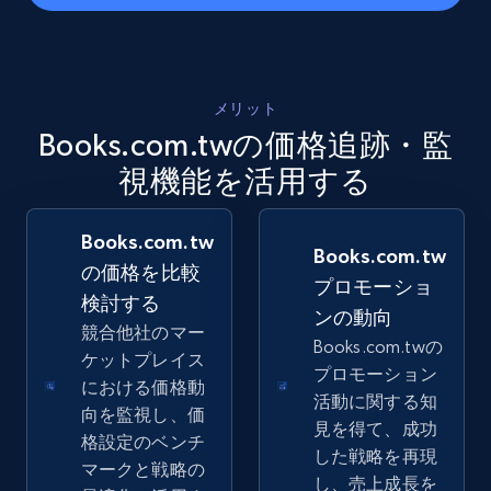
5.4K+
668+
今すぐ始める
メリット
Books.com.twの価格追跡・監
Amazon sellers info
Seller id, URL, Seller name, Description, Detailed
視機能を活用する
info, Stars, Feedbacks, Return policy, and more.
Books.com.tw
Books.com.tw
2.5K+
378+
今すぐ始める
の価格を比較
プロモーショ
検討する
ンの動向
競合他社のマー
Books.com.twの
ケットプレイス
eBay
プロモーション
における価格動
URL, Product id, Title, Seller name, Seller rating,
活動に関する知
向を監視し、価
Seller reviews, Breadcrumbs, Root category, and
見を得て、成功
格設定のベンチ
more.
した戦略を再現
マークと戦略の
し、売上成長を