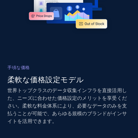
Sku, Product id, Product name, Manufacturer,
and more.
2.1K+
355+
今すぐ始める
Home Depot US - Gather data on products
using specified keywords
手頃な価格
URL, Domain, Country code, Model number,
柔軟な価格設定モデル
Sku, Product id, Product name, Manufacturer,
and more.
世界トップクラスのデータ収集インフラを直接活用し
た、ニーズに合わせた価格設定のメリットを享受くだ
2.1K+
355+
今すぐ始める
さい。柔軟な料金体系により、必要なデータのみを支
払うことが可能で、あらゆる規模のブランドがインサ
イトを活用できます。
Home Depot US - Discover products by