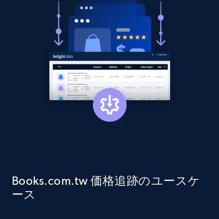
price, Currency, Availability, Reviews count, and
more.
2.1K+
375+
今すぐ始める
Amazon products global dataset - Collect
products from Brands URLs
Title, Seller name, Brand, Description, Initial
price, Currency, Availability, Reviews count, and
more.
2.1K+
375+
今すぐ始める
Books.com.tw 価格追跡のユースケ
ース
Etsy