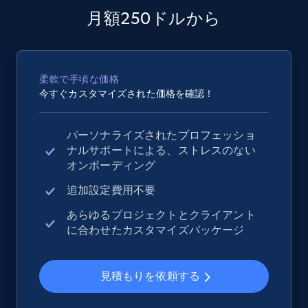
月額250ドルから
2.5K+
359+
今すぐ始める
柔軟で手頃な価格
今すぐカスタマイズされた価格を確認！
eBay - Collect records by category
URL, Product id, Title, Seller name, Seller rating,
Seller reviews, Breadcrumbs, Root category, and
パーソナライズされたプロフェッショ
more.
ナルサポートによる、ストレスのない
オンボーディング
2.5K+
359+
今すぐ始める
追加設定費用不要
あらゆるプロジェクトとクライアント
に合わせたカスタマイズパッケージ
Google Shopping
URL, Product id, Title, Product description,
見積もりを依頼する
Rating, Reviews count, Images, Variations, and
more.