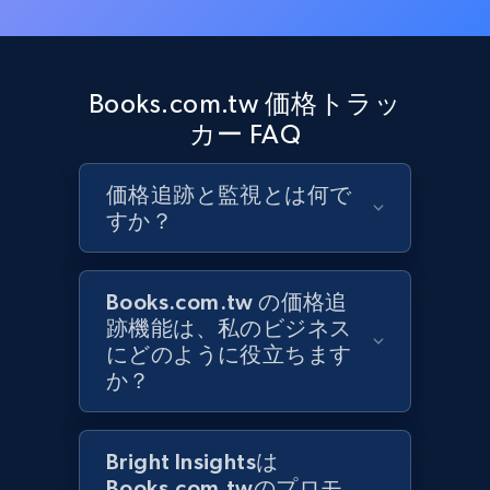
Target
URL, Product id, Title, Product description,
Rating, Reviews count, Initial price, Discount,
and more.
Books.com.tw 価格トラッ
カー FAQ
1.3K+
175+
今すぐ始める
価格追跡と監視とは何で
すか？
Target - Gather data on products using
specified keywords
Books.com.tw の価格追
URL, Product id, Title, Product description,
跡機能は、私のビジネス
Rating, Reviews count, Initial price, Discount,
にどのように役立ちます
and more.
か？
1.3K+
175+
今すぐ始める
Bright Insightsは
Books.com.twのプロモ