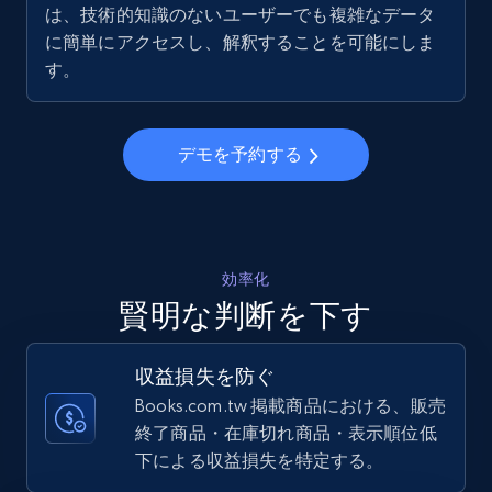
は、技術的知識のないユーザーでも複雑なデータ
5.6K+
875+
今すぐ始める
に簡単にアクセスし、解釈することを可能にしま
す。
Walmart - products - Collects products by
デモを予約する
specific keywords
URL, Final price, Sku, Currency, Gtin,
Specifications, Image urls, Top reviews, and
more.
効率化
5.6K+
875+
今すぐ始める
賢明な判断を下す
収益損失を防ぐ
Books.com.tw 掲載商品における、販売
Walmart - products - Discover products by
終了商品・在庫切れ商品・表示順位低
using sku numbers
下による収益損失を特定する。
URL, Final price, Sku, Currency, Gtin,