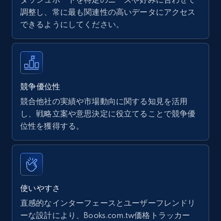
調整し、常に最も関連性の高いデータにアクセス
できるようにしてください。
Walmart - products
URL, Final price, Sku, Currency, Gtin,
Specifications, Image urls, Top reviews, and
more.
競争優位性
競合他社の実績や市場動向に関する知見を活用
5.6K+
875+
今すぐ始める
し、戦略立案や意思決定に役立てることで競争優
位性を獲得する。
Walmart - products - Find new products by
using specific category URL
URL, Final price, Sku, Currency, Gtin,
使いやすさ
Specifications, Image urls, Top reviews, and
直感的なインターフェースとユーザーフレンドリ
more.
ーな設計により、Books.com.tw価格トラッカー