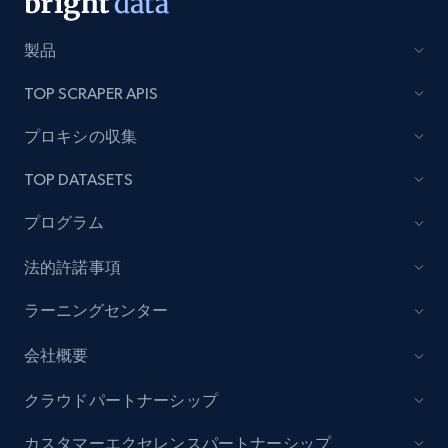
製品
Lazada - Products
URL, Title, Rating, Reviews, Initial price, Final
TOP SCRAPER APIS
price, Currency, Stock, and more.
プロキシの収集
991+
164+
今すぐ始める
TOP DATASETS
プログラム
Lazada - Products - Discover products by
法的許諾事項
keyword
ラーニングセンター
URL, Title, Rating, Reviews, Initial price, Final
price, Currency, Stock, and more.
会社概要
991+
164+
今すぐ始める
クラウドパートナーシップ
カスタマーエクセレンスパートナーシップ