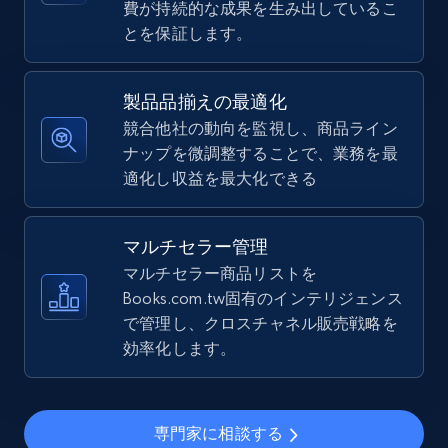
費が持続的な成果を生み出しているこ
とを保証します。
5.4K+
668+
今すぐ始める
製品品揃えの最適化
競合他社の動向を監視し、商品ライン
TikTok Shop - Collect TikTok shop products
ナップを微調整することで、業務を最
by keywords search
適化し収益を最大化できる
URL, Title, Available, Description, Currency, Initial
price, Final price, Discount percent, and more.
マルチセラー管理
5.4K+
マルチセラー商品リストを
668+
今すぐ始める
Books.com.tw固有のインテリジェンス
で管理し、クロスチャネル販売戦略を
効率化します。
TikTok Shop - discover records by shop url
URL, Title, Available, Description, Currency, Initial
price, Final price, Discount percent, and more.
専門家に相談する