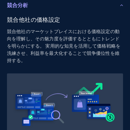
競合分析
URL, Product id, Listing inventory id, Title, Rating,
Reviews count shop, Reviews count item, Initial
price, and more.
競合他社の価格設定
競合他社のマーケットプレイスにおける価格設定の動
1.9K+
323+
今すぐ始める
向を理解し、その魅力度を評価するとともにトレンド
を明らかにする。 実用的な知見を活用して価格戦略を
洗練させ、利益率を最大化することで競争優位性を維
持する。
Etsy - Collect data on products using
specified keywords
URL, Product id, Listing inventory id, Title, Rating,
Reviews count shop, Reviews count item, Initial
price, and more.
1.9K+
323+
今すぐ始める