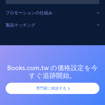
Etsy - Collects data from shop's URL
URL, Product id, Listing inventory id, Title, Rating,
プロモーションの仕組み
Reviews count shop, Reviews count item, Initial
price, and more.
販売を最適化する
製品マッチング
ターゲットカテゴリーと製品におけるプロモーション
1.9K+
323+
今すぐ始める
SKUマッチング
活動を追跡し、市場リーダーのプロモーション投資を
測定する。効果的なプロモーション戦術と新興トレン
SKUやバリエーションを複数チャネルで最適化し、製品
ドを分析し、競争の激しい市場での売上向上を図る。
カタログの課題を解決します。AIモデルを活用して製
Amazon products search
品・バリエーション・SKUを正確に整合させ、全プラッ
トフォームで一貫性と正確性を確保します。
Asin, URL, Name, Sponsored, Initial price, Final
Books.com.tw の価格設定を今
price, Currency, Sold, and more.
すぐ追跡開始。
1.6K+
181+
今すぐ始める
専門家に相談する