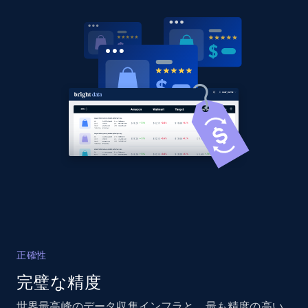
specified URL
URL, Domain, Country code, Model number,
Sku, Product id, Product name, Manufacturer,
and more.
2.1K+
355+
今すぐ始める
Home Depot US - Discover products by
specified UPC
URL, Domain, Country code, Model number,
Sku, Product id, Product name, Manufacturer,
and more.
正確性
2.1K+
355+
今すぐ始める
完璧な精度
世界最高峰のデータ収集インフラと、最も精度の高い