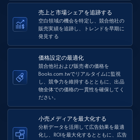
Specifications, Image urls, Top reviews, and
more.
売上と市場シェアを追跡する
空白領域の機会を特定し、競合他社の
5.6K+
875+
今すぐ始める
販売実績を追跡し、トレンドを早期に
発見する
TikTok Shop
価格設定の最適化
URL, Title, Available, Description, Currency, Initial
競合他社および販売者の価格を
price, Final price, Discount percent, and more.
Books.com.twでリアルタイムに監視
し、競争力を維持するとともに、出品
5.4K+
物全体での価格の一貫性を確保してく
668+
今すぐ始める
ださい。
小売メディアを最大化する
TikTok Shop - category
分析データを活用して広告効果を最適
URL, Title, Available, Description, Currency, Initial
化し、ROIを最大化するとともに、広告
price, Final price, Discount percent, and more.