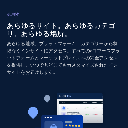
汎用性
Amazon products global dataset - Collects
あらゆるサイト。あらゆるカテゴ
products by specific category URL
リ。あらゆる場所。
Title, Seller name, Brand, Description, Initial
price, Currency, Availability, Reviews count, and
あらゆる地域、プラットフォーム、カテゴリーから制
more.
限なくインサイトにアクセス。すべてのeコマースプラ
ットフォームとマーケットプレイスへの完全アクセス
2.1K+
375+
今すぐ始める
を提供し、いつでもどこでもカスタマイズされたイン
サイトをお届けします。
Amazon products global dataset -
Collecting products by keyword search
Title, Seller name, Brand, Description, Initial
price, Currency, Availability, Reviews count, and
more.