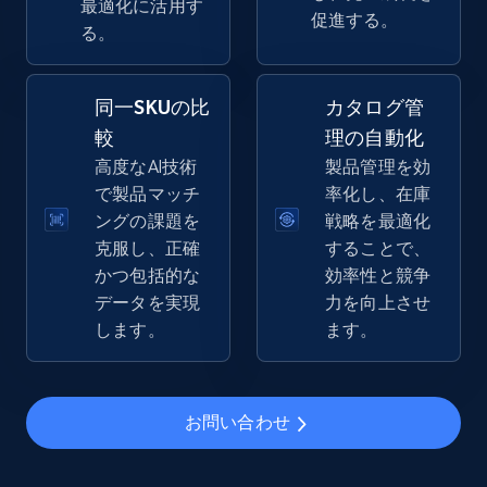
最適化に活用す
2.5K+
359+
今すぐ始める
促進する。
る。
同一SKUの比
カタログ管
eBay - Gather data on products using
較
理の自動化
specified keywords
高度なAI技術
製品管理を効
URL, Product id, Title, Seller name, Seller rating,
で製品マッチ
率化し、在庫
Seller reviews, Breadcrumbs, Root category, and
ングの課題を
戦略を最適化
more.
克服し、正確
することで、
かつ包括的な
効率性と競争
2.5K+
359+
今すぐ始める
データを実現
力を向上させ
します。
ます。
eBay - Collect products from shops on eBay
お問い合わせ
URL, Product id, Title, Seller name, Seller rating,
Seller reviews, Breadcrumbs, Root category, and
more.