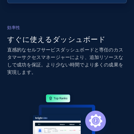
2.4K+
199+
今すぐ始める
効率性
すぐに使えるダッシュボード
Google Shopping - collects products from
直感的なセルフサービスダッシュボードと専任のカス
web using keywords
タマーサクセスマネージャーにより、追加リソースな
URL, Product id, Title, Product description,
しで成功を保証。より少ない時間でより多くの成果を
Rating, Reviews count, Images, Variations, and
実現します。
more.
2.4K+
199+
今すぐ始める
Home Depot US
URL, Domain, Country code, Model number,