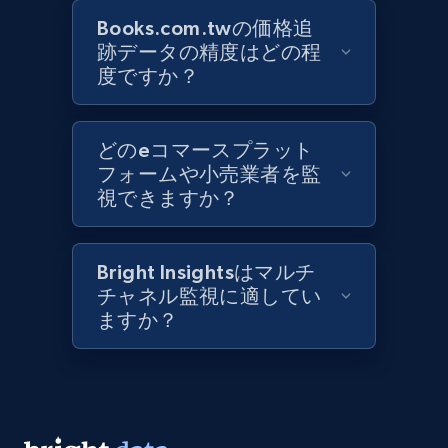
Books.com.twの価格追
跡データの精度はどの程
Best Buy products
度ですか？
URL, Product id, Title, Images, Final price,
Currency, Discount, Initial price, and more.
どのeコマースプラット
フォームや小売業者を監
1.1K+
149+
今すぐ始める
視できますか？
Bright Insightsはマルチ
Best Buy products - Collect data on
チャネル監視に適してい
products using specified keywords
ますか？
URL, Product id, Title, Images, Final price,
Currency, Discount, Initial price, and more.
1.1K+
149+
今すぐ始める