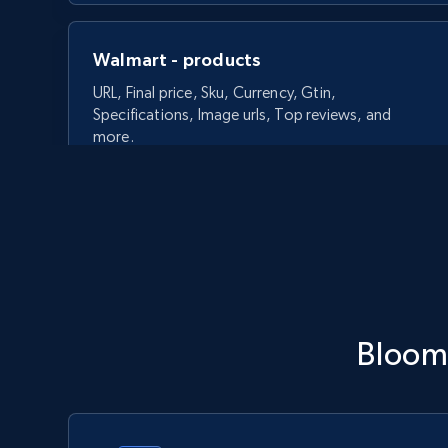
Walmart - products
URL, Final price, Sku, Currency, Gtin,
Specifications, Image urls, Top reviews, and
more.
5.6K+
875+
今すぐ始める
Walmart - products - Discover
Blo
products by using sku numbers
URL, Final price, Sku, Currency, Gtin,
Specifications, Image urls, Top reviews, and