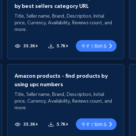
by best sellers category URL
Title, Seller name, Brand, Description, Initial
price, Currency, Availability, Reviews count, and
more.
35.3K+
5.7K+
今すぐ始める
Amazon products - find products by
using upc numbers
Title, Seller name, Brand, Description, Initial
price, Currency, Availability, Reviews count, and
more.
35.3K+
5.7K+
今すぐ始める