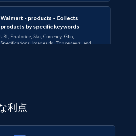
Walmart - products - Collects
products by specific keywords
URL, Final price, Sku, Currency, Gtin,
Specifications, Image urls, Top reviews, and
more.
5.6K+
875+
今すぐ始める
TikTok Shop - category
主な利点
URL, Title, Available, Description, Currency, Initial
price, Final price, Discount percent, and more.