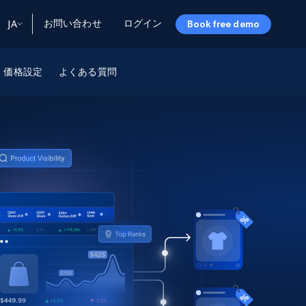
お問い合わせ
ログイン
JA
Book free demo
ータ
ータと洞察
ソース
価格設定
よくある質問
会社情報
Startup Program
Retail Intelligence
から始まる
NEW
リテールインサイト
$2000/mo
リアルタイムのECインサイトとAI搭載レコ
メンデーションを提供
パートナープログラム
Demo Agents
Managed Data
から始まる
マネージドデータサービス
$1500/mo
Acquisition
トラストセンター
カスタマイズされたエンタープライズグレ
Integrations
ードのデータ収集
SDK Bright
Deep Lookup
BETA
ウェブデータで複雑検索
Bright Initiative