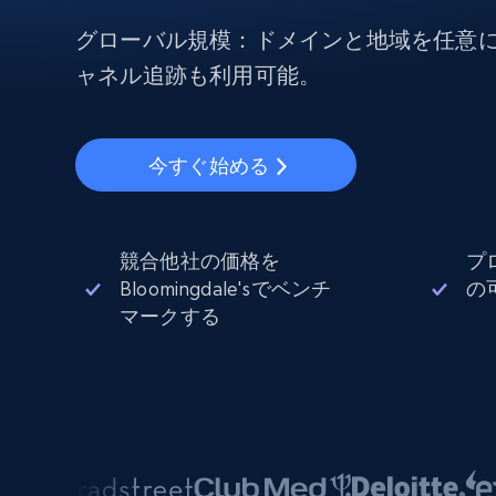
から始まる
$5
$2.5/G
50% OFF
グローバル規模：ドメインと地域を任意
プロキシサービス
から始まる
ISPプロキシ
ャネル追跡も利用可能。
$1.3/IP
住宅用プロキシ
50% OFF
400M+ 実際のピアデバイスからのグ
バルIP
今すぐ始める
データセンタープロキシ
効率的なデータ抽出を実現する高速
性の高いプロキシ
競合他社の価格を
プ
Bloomingdale'sでベンチ
の
マークする