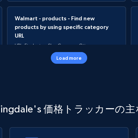
Walmart - products - Find new
products by using specific category
URL
URL, Final price, Sku, Currency, Gtin,
Specifications, Image urls, Top reviews, and
Load more
more.
5.6K+
875+
今すぐ始める
TikTok Shop
omingdale's 価格トラッカーの
URL, Title, Available, Description, Currency, Initial
price, Final price, Discount percent, and more.