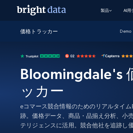
製品
AI
価格トラッカー
ウェブアクセスAPI
マルチモーダルトレーニング
WEBアクセスAPI
Demo
ツール
Web Unlocker API
動画と音声データ
Web Unlocker API
から始まる
$1/1k req
1つのAPIでブロックとCAPTCHAを解
より多くのデータで、より少ない障
FREE TIER
ーニング
統合
Discover API
FREE
から始まる
クロールAPI
ビデオフィード – VLA対応済み
$1/1k req
Always live web discovery for agents
Bloomingdale'
ブラウザ拡張機能
ヒューマノイドロボットのポリシー
めの継続的かつターゲットを絞った
SERP API
SERP API
から始まる
画を取得
ネットワークステータス
$1/1k req
オンデマンドですばやく容易に検索
FREE TIER
ッカー
ンをスクレイピング
データパッケージ
グーグル
ビング
ダックダックゴ
から始まる
Scraping Browser
あらゆる業界向けのLLM対応データセ
$5/GB
ヤンデックス
入手
eコマース競合情報のためのリアルタイムBloom
Scraping Browser
組み込みのブロック解除とホスティ
跡。価格データ、商品・品揃え分析、小
プロキシサービス
よるスクレイピングブラウザの設定
テリジェンスに活用。競合他社を追跡し
住宅用プロキシ