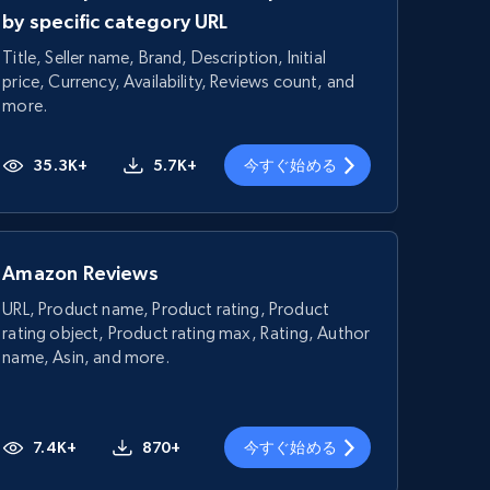
by specific category URL
Title, Seller name, Brand, Description, Initial
price, Currency, Availability, Reviews count, and
more.
35.3K+
5.7K+
今すぐ始める
Amazon Reviews
URL, Product name, Product rating, Product
rating object, Product rating max, Rating, Author
name, Asin, and more.
7.4K+
870+
今すぐ始める