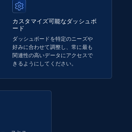
5.4K+
668+
今すぐ始める
カスタマイズ可能なダッシュボ
ード
ダッシュボードを特定のニーズや
Amazon sellers info
好みに合わせて調整し、常に最も
関連性の高いデータにアクセスで
Seller id, URL, Seller name, Description, Detailed
info, Stars, Feedbacks, Return policy, and more.
きるようにしてください。
2.5K+
378+
今すぐ始める
eBay - Collect products from shops on
eBay