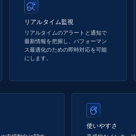
5.4K+
668+
今すぐ始める
リアルタイム監視
リアルタイムのアラートと通知で
最新情報を把握し、パフォーマン
TikTok Shop - discover records by shop
ス最適化のための即時対応を可能
url
にします。
URL, Title, Available, Description, Currency, Initial
price, Final price, Discount percent, and more.
5.4K+
668+
今すぐ始める
eBay - Gather data on products using
使いやすさ
specified keywords