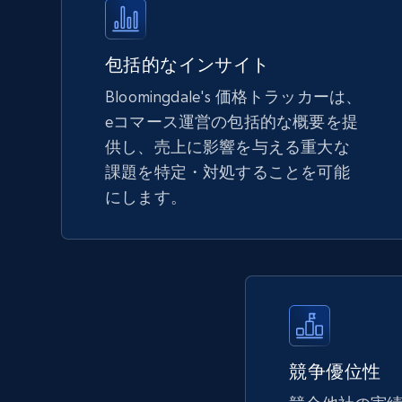
more.
5.6K+
875+
今すぐ始める
包括的なインサイト
Bloomingdale's 価格トラッカーは、
eコマース運営の包括的な概要を提
TikTok Shop - Collect TikTok shop
供し、売上に影響を与える重大な
products by keywords search
課題を特定・対処することを可能
URL, Title, Available, Description, Currency, Initial
にします。
price, Final price, Discount percent, and more.
5.4K+
668+
今すぐ始める
eBay
競争優位性
URL, Product id, Title, Seller name, Seller rating,
Seller reviews, Breadcrumbs, Root category, and