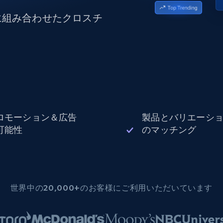
データセンタープロキシ
$0.9/IP
B
に組み合わせたクロスチ
ISPプロキシ
ロー
70万以上の完全準拠の静的住宅用プロキシ
で信頼
ロモーション＆広告
製品とバリエーシ
可能性
のマッチング
世界中の20,000+のお客様にご利用いただいています