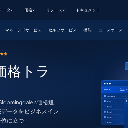
用データ
価格
リソース
ドキュメント
マネージドサービス
AGENTIC WEB EXECUTION
データフィード
データ
セルフサービス
機能
ユースケース
デ
デ
リ
学習ハブ
検索と抽出
スクレーパー
スクレイパーAPI
から始まる
$1
$0.75/1k rec
決
壁でトレ
AIアプリがWebを検索・クロールできるよう
600以上のウェブサイトからリアルタイム
FREE TIER
にする
データを取得
ブログ
Scraper Studio
リンクトイン
eコマース
から始まる
エージェントブラウザ
s 価格トラ
$1/1k req
ソーシャルメディア
チャットGPT
ケーススタディ
FREE TIER
学習のた
エージェントがウェブサイトを閲覧し、行動
AIスクレイパースタジオ
ウェブ動
できるようにする
から始まる
どのサイトもデータパイプラインに変換
データセットマーケットプレイス
オンラインセミナー
エンジ
$250/100K rec
ブライトデータMCP
FREE
データセットマーケットプレイス
ウェブを解き放つオールインワンツールキッ
から始まる
プロキシロケーション
Data Firehose
ットを
ト
事前収集された600以上のドメインからの
$0.2/1k HTML
データ
ingdale’s価格追
リンクトイン
eコマース
マスタークラス
ングに
ソーシャルメディア
不動産
売データをビジネスイン
Data Firehose
ビデオ
優位に立つ。
Real-time web data, delivered as it’s
collected
から始まる