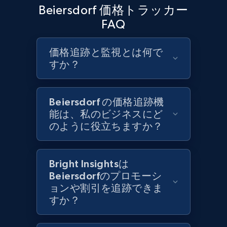
URL, Product id, Title, Product description,
Beiersdorf 価格トラッカー
Rating, Reviews count, Initial price, Discount,
FAQ
and more.
価格追跡と監視とは何で
1.3K+
175+
今すぐ始める
すか？
Beiersdorf の価格追跡機
Target - Gather data on products using
能は、私のビジネスにど
specified keywords
のように役立ちますか？
URL, Product id, Title, Product description,
Rating, Reviews count, Initial price, Discount,
and more.
Bright Insightsは
Beiersdorfのプロモーシ
1.3K+
175+
今すぐ始める
ョンや割引を追跡できま
すか？