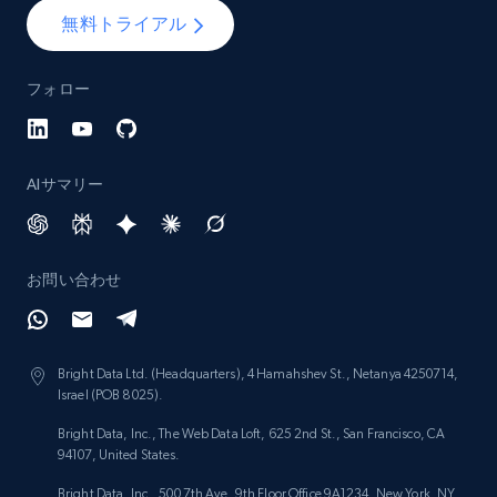
Lazada - Products - Discover products by
無料トライアル
category URL or brand URL
URL, Title, Rating, Reviews, Initial price, Final
フォロー
price, Currency, Stock, and more.
991+
165+
今すぐ始める
AIサマリー
Lazada - Products - Discover products by
お問い合わせ
seller URL
URL, Title, Rating, Reviews, Initial price, Final
price, Currency, Stock, and more.
Bright Data Ltd. (Headquarters), 4 Hamahshev St., Netanya 4250714,
Israel (POB 8025).
991+
165+
今すぐ始める
Bright Data, Inc., The Web Data Loft, 625 2nd St., San Francisco, CA
94107, United States.
Bright Data, Inc., 500 7th Ave, 9th Floor Office 9A1234, New York, NY