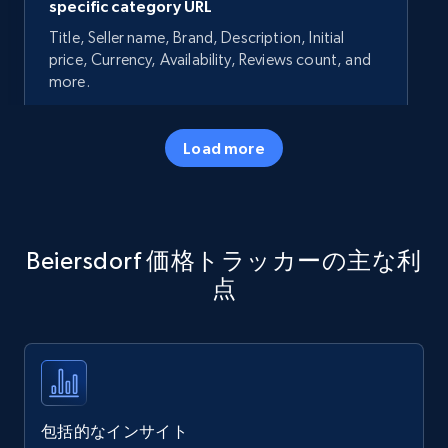
specific category URL
Title, Seller name, Brand, Description, Initial
price, Currency, Availability, Reviews count, and
more.
35.3K+
5.7K+
今すぐ始める
Load more
Amazon products - Collects products by
Beiersdorf 価格トラッカーの主な利
specific keywords
点
Title, Seller name, Brand, Description, Initial
price, Currency, Availability, Reviews count, and
more.
35.3K+
5.7K+
今すぐ始める
包括的なインサイト