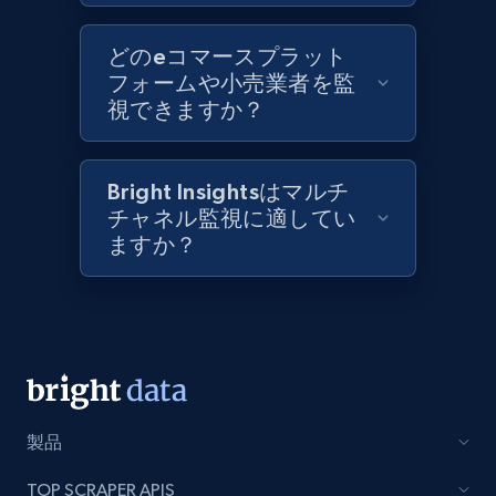
Best Buy products
どのeコマースプラット
フォームや小売業者を監
URL, Product id, Title, Images, Final price,
視できますか？
Currency, Discount, Initial price, and more.
1.1K+
149+
今すぐ始める
Bright Insightsはマルチ
チャネル監視に適してい
ますか？
Best Buy products - Collect data on
products using specified keywords
URL, Product id, Title, Images, Final price,
Currency, Discount, Initial price, and more.
1.1K+
149+
今すぐ始める
製品
TOP SCRAPER APIS