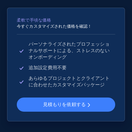
2.5K+
359+
今すぐ始める
柔軟で手頃な価格
今すぐカスタマイズされた価格を確認！
eBay - Collect records by category
パーソナライズされたプロフェッショ
URL, Product id, Title, Seller name, Seller rating,
ナルサポートによる、ストレスのない
Seller reviews, Breadcrumbs, Root category, and
オンボーディング
more.
追加設定費用不要
2.5K+
359+
今すぐ始める
あらゆるプロジェクトとクライアント
に合わせたカスタマイズパッケージ
Google Shopping
見積もりを依頼する
URL, Product id, Title, Product description,
Rating, Reviews count, Images, Variations, and
more.