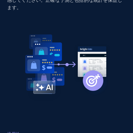
感してください。正確な予測と包括的な統計を保証し
Home Depot US - Discovery products by
ます。
specific category URL
URL, Domain, Country code, Model number,
Sku, Product id, Product name, Manufacturer,
and more.
2.1K+
355+
今すぐ始める
Amazon products global dataset
Title, Seller name, Brand, Description, Initial
price, Currency, Availability, Reviews count, and
more.
2.1K+
375+
今すぐ始める