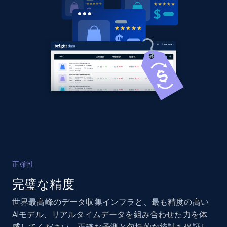
URL, Domain, Country code, Model number,
Sku, Product id, Product name, Manufacturer,
and more.
2.1K+
355+
今すぐ始める
Home Depot US - Discover products by
specified UPC
URL, Domain, Country code, Model number,
Sku, Product id, Product name, Manufacturer,
and more.
正確性
完璧な精度
2.1K+
355+
今すぐ始める
世界最高峰のデータ収集インフラと、最も精度の高い
AIモデル、リアルタイムデータを組み合わせた力を体