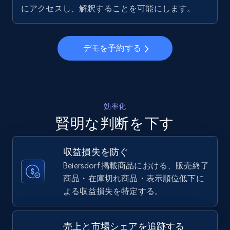
5.6K+
875+
今すぐ始める
にアクセスし、解釈することを可能にします。
デモを予約する
Walmart - products - Collects products by
specific keywords
URL, Final price, Sku, Currency, Gtin,
Specifications, Image urls, Top reviews, and
more.
効率化
賢明な判断を下す
5.6K+
875+
今すぐ始める
収益損失を防ぐ
Beiersdorf 掲載商品における、販売終了
商品・在庫切れ商品・表示順位低下に
Walmart - products - Discover products by
よる収益損失を特定する。
using sku numbers
URL, Final price, Sku, Currency, Gtin,
Specifications, Image urls, Top reviews, and
売上と市場シェアを追跡する