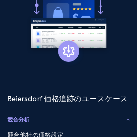
more.
2.1K+
375+
今すぐ始める
Amazon products global dataset - Collect
products from Brands URLs
Title, Seller name, Brand, Description, Initial
price, Currency, Availability, Reviews count, and
more.
2.1K+
375+
今すぐ始める
Beiersdorf 価格追跡のユースケース
競合分析
Etsy
競合他社の価格設定
URL, Product id, Listing inventory id, Title, Rating,