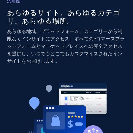
汎用性
あらゆるサイト。あらゆるカテゴ
Amazon products global dataset - Collects
リ。あらゆる場所。
products by specific category URL
Title, Seller name, Brand, Description, Initial
あらゆる地域、プラットフォーム、カテゴリーから制
price, Currency, Availability, Reviews count, and
限なくインサイトにアクセス。すべてのeコマースプラ
more.
ットフォームとマーケットプレイスへの完全アクセス
を提供し、いつでもどこでもカスタマイズされたイン
2.1K+
375+
今すぐ始める
サイトをお届けします。
Amazon products global dataset -
Collecting products by keyword search
Title, Seller name, Brand, Description, Initial
price, Currency, Availability, Reviews count, and
more.