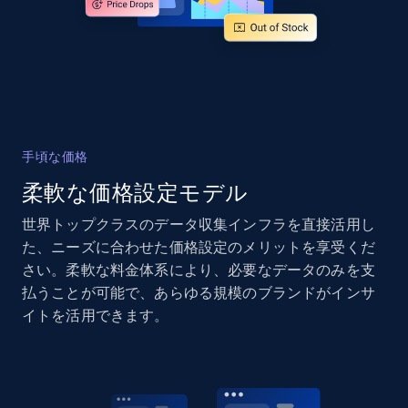
and more.
2.1K+
355+
今すぐ始める
Home Depot US - Gather data on products
手頃な価格
using specified keywords
柔軟な価格設定モデル
URL, Domain, Country code, Model number,
Sku, Product id, Product name, Manufacturer,
世界トップクラスのデータ収集インフラを直接活用し
and more.
た、ニーズに合わせた価格設定のメリットを享受くだ
さい。柔軟な料金体系により、必要なデータのみを支
2.1K+
355+
今すぐ始める
払うことが可能で、あらゆる規模のブランドがインサ
イトを活用できます。
Home Depot US - Discover products by
specified URL