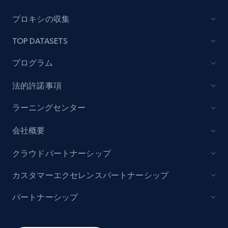
Lazada - Products
プロキシの収集
URL, Title, Rating, Reviews, Initial price, Final
TOP DATASETS
price, Currency, Stock, and more.
プログラム
991+
165+
今すぐ始める
法的許諾事項
ラーニングセンター
Lazada - Products - Discover products by
会社概要
keyword
URL, Title, Rating, Reviews, Initial price, Final
クラウドパートナーシップ
price, Currency, Stock, and more.
カスタマーエクセレンスパートナーシップ
991+
165+
今すぐ始める
パートナーシップ