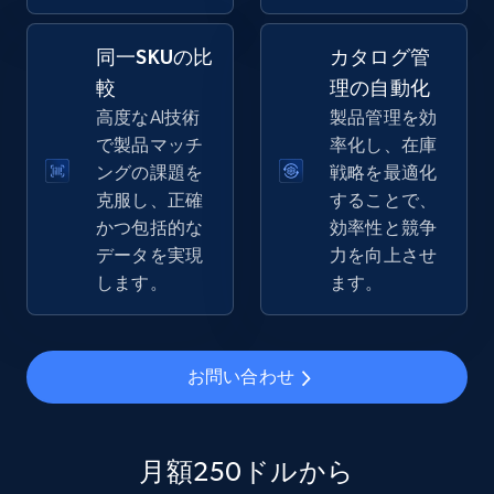
同一SKUの比
カタログ管
較
理の自動化
eBay - Gather data on products using
高度なAI技術
製品管理を効
specified keywords
で製品マッチ
率化し、在庫
URL, Product id, Title, Seller name, Seller rating,
ングの課題を
戦略を最適化
Seller reviews, Breadcrumbs, Root category, and
克服し、正確
することで、
more.
かつ包括的な
効率性と競争
データを実現
力を向上させ
2.5K+
359+
今すぐ始める
します。
ます。
eBay - Collect products from shops on eBay
お問い合わせ
URL, Product id, Title, Seller name, Seller rating,
Seller reviews, Breadcrumbs, Root category, and
more.
月額250ドルから