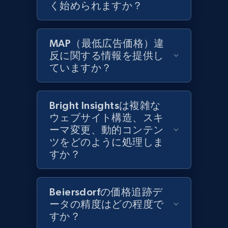
く始められますか？
Zara - Products
Category id, Product id, Product name, Price,
MAP（最低広告価格）違
Currency, Colour code, Colour, Description, and
反に関する情報を提供し
more.
ていますか？
1.2K+
208+
今すぐ始める
Bright Insightsは複雑な
ウェブサイト構造、スキ
ーマ変更、動的コンテン
Zara - Products - discovery by category url
ツをどのように処理しま
Category id, Product id, Product name, Price,
すか？
Currency, Colour code, Colour, Description, and
more.
Beiersdorfの価格追跡デ
1.2K+
208+
今すぐ始める
ータの精度はどの程度で
すか？