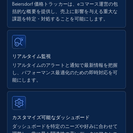
Beiersdorf 価格トラッカーは、eコマース運営の包
Amazon products - find products by using
括的な概要を提供し、売上に影響を与える重大な
upc numbers
課題を特定・対処することを可能にします。
Title, Seller name, Brand, Description, Initial
price, Currency, Availability, Reviews count, and
more.
リアルタイム監視
35.3K+
5.7K+
今すぐ始める
リアルタイムのアラートと通知で最新情報を把握
し、パフォーマンス最適化のための即時対応を可
能にします。
Amazon Reviews
URL, Product name, Product rating, Product
rating object, Product rating max, Rating,
Author name, Asin, and more.
カスタマイズ可能なダッシュボード
7.4K+
870+
今すぐ始める
ダッシュボードを特定のニーズや好みに合わせて