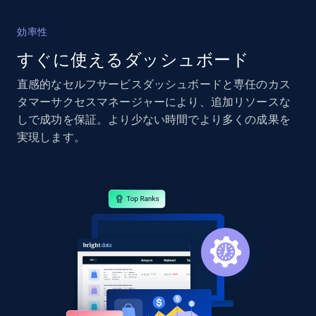
2.4K+
200+
今すぐ始める
効率性
すぐに使えるダッシュボード
直感的なセルフサービスダッシュボードと専任のカス
Google Shopping - collects products from
タマーサクセスマネージャーにより、追加リソースな
web using keywords
しで成功を保証。より少ない時間でより多くの成果を
URL, Product id, Title, Product description,
実現します。
Rating, Reviews count, Images, Variations, and
more.
2.4K+
200+
今すぐ始める
Home Depot US
URL, Domain, Country code, Model number,
Sku, Product id, Product name, Manufacturer,