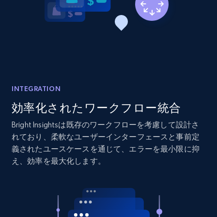
2.1K+
375+
今すぐ始める
Amazon products global dataset - Collects
products by best sellers category URL
Title, Seller name, Brand, Description, Initial
price, Currency, Availability, Reviews count, and
INTEGRATION
more.
効率化されたワークフロー統合
Bright Insightsは既存のワークフローを考慮して設計さ
2.1K+
375+
今すぐ始める
れており、柔軟なユーザーインターフェースと事前定
義されたユースケースを通じて、エラーを最小限に抑
え、効率を最大化します。
Amazon products global dataset - Collect
Amazon products by seller URL
Title, Seller name, Brand, Description, Initial
price, Currency, Availability, Reviews count, and