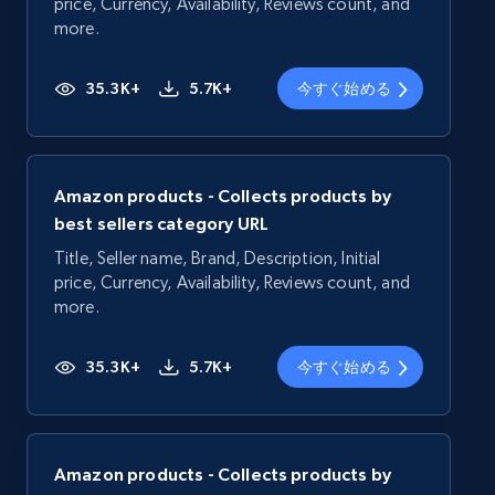
price, Currency, Availability, Reviews count, and
more.
35.3K+
5.7K+
今すぐ始める
Amazon products - Collects products by
best sellers category URL
Title, Seller name, Brand, Description, Initial
price, Currency, Availability, Reviews count, and
more.
35.3K+
5.7K+
今すぐ始める
Amazon products - Collects products by