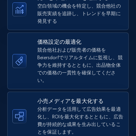
more.
空白領域の機会を特定し、競合他社の
販売実績を追跡し、トレンドを早期に
5.6K+
875+
今すぐ始める
発見する
価格設定の最適化
TikTok Shop
競合他社および販売者の価格を
URL, Title, Available, Description, Currency, Initial
Beiersdorfでリアルタイムに監視し、競
price, Final price, Discount percent, and more.
争力を維持するとともに、出品物全体
での価格の一貫性を確保してくださ
5.4K+
い。
668+
今すぐ始める
小売メディアを最大化する
分析データを活用して広告効果を最適
TikTok Shop - category
化し、ROIを最大化するとともに、広告
URL, Title, Available, Description, Currency, Initial
費が持続的な成果を生み出しているこ
price, Final price, Discount percent, and more.
とを保証します。