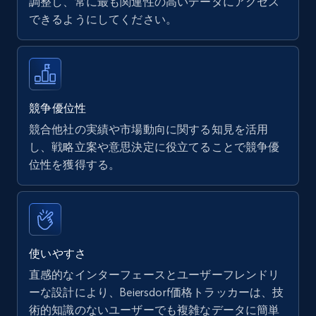
調整し、常に最も関連性の高いデータにアクセス
できるようにしてください。
Walmart - products
URL, Final price, Sku, Currency, Gtin,
Specifications, Image urls, Top reviews, and
more.
競争優位性
競合他社の実績や市場動向に関する知見を活用
5.6K+
875+
今すぐ始める
し、戦略立案や意思決定に役立てることで競争優
位性を獲得する。
Walmart - products - Find new products by
using specific category URL
URL, Final price, Sku, Currency, Gtin,
使いやすさ
Specifications, Image urls, Top reviews, and
直感的なインターフェースとユーザーフレンドリ
more.
ーな設計により、Beiersdorf価格トラッカーは、技
術的知識のないユーザーでも複雑なデータに簡単