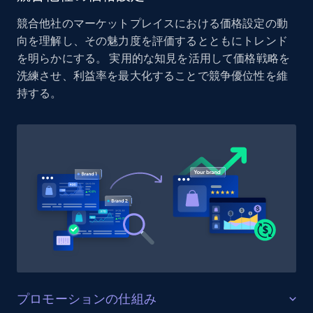
Reviews count shop, Reviews count item, Initial
競合他社のマーケットプレイスにおける価格設定の動
price, and more.
向を理解し、その魅力度を評価するとともにトレンド
を明らかにする。 実用的な知見を活用して価格戦略を
1.9K+
323+
今すぐ始める
洗練させ、利益率を最大化することで競争優位性を維
持する。
Etsy - Collect data on products using
specified keywords
URL, Product id, Listing inventory id, Title, Rating,
Reviews count shop, Reviews count item, Initial
price, and more.
1.9K+
323+
今すぐ始める
プロモーションの仕組み
Etsy - Collects data from shop's URL