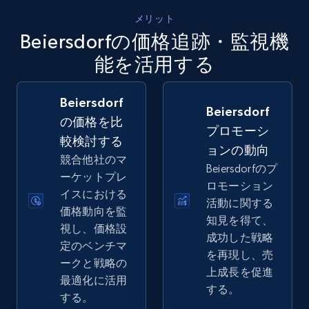
5.4K+
668+
今すぐ始める
メリット
Beiersdorfの価格追跡・監視機
能を活用する
Amazon sellers info
Seller id, URL, Seller name, Description, Detailed
Beiersdorf
info, Stars, Feedbacks, Return policy, and more.
Beiersdorf
の価格を比
プロモーシ
較検討する
2.5K+
378+
今すぐ始める
ョンの動向
競合他社のマ
Beiersdorfのプ
ーケットプレ
ロモーション
イスにおける
活動に関する
価格動向を監
eBay
知見を得て、
視し、価格設
URL, Product id, Title, Seller name, Seller rating,
成功した戦略
定のベンチマ
Seller reviews, Breadcrumbs, Root category, and
を再現し、売
ークと戦略の
more.
上成長を促進
最適化に活用
する。
する。
2.5K+
359+
今すぐ始める