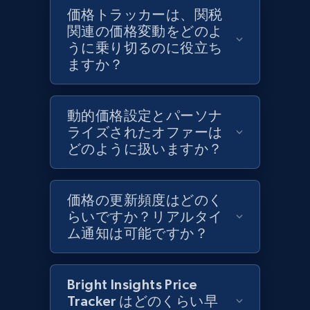
Target - Discover products by category url
価格トラッカーは、関税
URL, Product id, Title, Product description,
関連の価格変動をどのよ
Rating, Reviews count, Initial price, Discount,
うに乗り切るのに役立ち
and more.
ますか？
1.3K+
175+
今すぐ始める
動的価格設定とパーソナ
ライズされたオファーは
どのように扱いますか？
Target - Discover products by specified
UPC
価格の更新頻度はどのく
URL, Product id, Title, Product description,
らいですか？リアルタイ
Rating, Reviews count, Initial price, Discount,
ム通知は可能ですか？
and more.
1.3K+
175+
今すぐ始める
Bright Insights Price
Tracker はどのくらい早