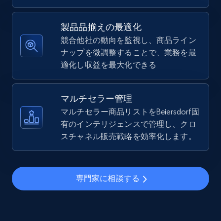
5.4K+
668+
今すぐ始める
製品品揃えの最適化
競合他社の動向を監視し、商品ライン
ナップを微調整することで、業務を最
TikTok Shop - Collect TikTok shop products
適化し収益を最大化できる
by keywords search
URL, Title, Available, Description, Currency, Initial
price, Final price, Discount percent, and more.
マルチセラー管理
マルチセラー商品リストをBeiersdorf固
5.4K+
有のインテリジェンスで管理し、クロ
668+
今すぐ始める
スチャネル販売戦略を効率化します。
TikTok Shop - discover records by shop url
専門家に相談する
URL, Title, Available, Description, Currency, Initial
price, Final price, Discount percent, and more.