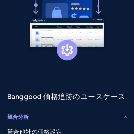
more.
2.1K+
375+
今すぐ始める
Amazon products global dataset - Collect
products from Brands URLs
Title, Seller name, Brand, Description, Initial
price, Currency, Availability, Reviews count, and
more.
2.1K+
375+
今すぐ始める
Banggood 価格追跡のユースケース
競合分析
Etsy
競合他社の価格設定
URL, Product id, Listing inventory id, Title, Rating,