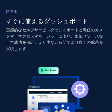
2.4K+
200+
今すぐ始める
効率性
すぐに使えるダッシュボード
直感的なセルフサービスダッシュボードと専任のカス
Google Shopping - collects products from
タマーサクセスマネージャーにより、追加リソースな
web using keywords
しで成功を保証。より少ない時間でより多くの成果を
URL, Product id, Title, Product description,
実現します。
Rating, Reviews count, Images, Variations, and
more.
2.4K+
200+
今すぐ始める
Home Depot US
URL, Domain, Country code, Model number,
Sku, Product id, Product name, Manufacturer,