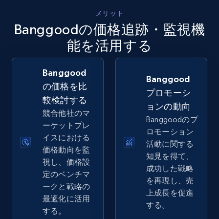
5.4K+
668+
今すぐ始める
メリット
Banggoodの価格追跡・監視機
能を活用する
Amazon sellers info
Seller id, URL, Seller name, Description, Detailed
Banggood
info, Stars, Feedbacks, Return policy, and more.
Banggood
の価格を比
プロモーシ
較検討する
2.5K+
378+
今すぐ始める
ョンの動向
競合他社のマ
Banggoodのプ
ーケットプレ
ロモーション
イスにおける
活動に関する
価格動向を監
eBay
知見を得て、
視し、価格設
URL, Product id, Title, Seller name, Seller rating,
成功した戦略
定のベンチマ
Seller reviews, Breadcrumbs, Root category, and
を再現し、売
ークと戦略の
more.
上成長を促進
最適化に活用
する。
する。
2.5K+
359+
今すぐ始める