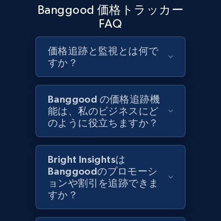
URL, Product id, Title, Product description,
Banggood 価格トラッカー
Rating, Reviews count, Initial price, Discount,
FAQ
and more.
価格追跡と監視とは何で
1.3K+
175+
今すぐ始める
すか？
Banggood の価格追跡機
Target - Gather data on products using
能は、私のビジネスにど
specified keywords
のように役立ちますか？
URL, Product id, Title, Product description,
Rating, Reviews count, Initial price, Discount,
and more.
Bright Insightsは
Banggoodのプロモーシ
1.3K+
175+
今すぐ始める
ョンや割引を追跡できま
すか？