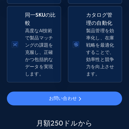
同一SKUの比
カタログ管
較
理の自動化
eBay - Gather data on products using
高度なAI技術
製品管理を効
specified keywords
で製品マッチ
率化し、在庫
URL, Product id, Title, Seller name, Seller rating,
ングの課題を
戦略を最適化
Seller reviews, Breadcrumbs, Root category, and
克服し、正確
することで、
more.
かつ包括的な
効率性と競争
データを実現
力を向上させ
2.5K+
359+
今すぐ始める
します。
ます。
eBay - Collect products from shops on eBay
お問い合わせ
URL, Product id, Title, Seller name, Seller rating,
Seller reviews, Breadcrumbs, Root category, and
more.
月額250ドルから