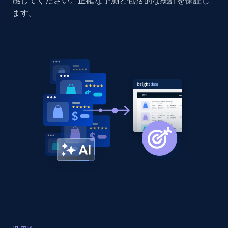
感してください。正確な予測と包括的な統計を保証し
Home Depot US - Discovery products by
ます。
specific category URL
URL, Domain, Country code, Model number,
Sku, Product id, Product name, Manufacturer,
and more.
2.1K+
355+
今すぐ始める
Amazon products global dataset
Title, Seller name, Brand, Description, Initial
price, Currency, Availability, Reviews count, and
more.
2.1K+
375+
今すぐ始める