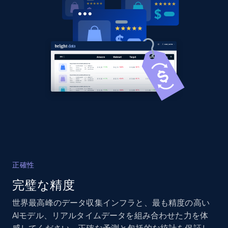
URL, Domain, Country code, Model number,
Sku, Product id, Product name, Manufacturer,
and more.
2.1K+
355+
今すぐ始める
Home Depot US - Discover products by
specified UPC
URL, Domain, Country code, Model number,
Sku, Product id, Product name, Manufacturer,
and more.
正確性
完璧な精度
2.1K+
355+
今すぐ始める
世界最高峰のデータ収集インフラと、最も精度の高い
AIモデル、リアルタイムデータを組み合わせた力を体