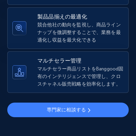
5.4K+
668+
今すぐ始める
製品品揃えの最適化
競合他社の動向を監視し、商品ライン
ナップを微調整することで、業務を最
TikTok Shop - Collect TikTok shop products
適化し収益を最大化できる
by keywords search
URL, Title, Available, Description, Currency, Initial
price, Final price, Discount percent, and more.
マルチセラー管理
マルチセラー商品リストをBanggood固
5.4K+
有のインテリジェンスで管理し、クロ
668+
今すぐ始める
スチャネル販売戦略を効率化します。
TikTok Shop - discover records by shop url
専門家に相談する
URL, Title, Available, Description, Currency, Initial
price, Final price, Discount percent, and more.