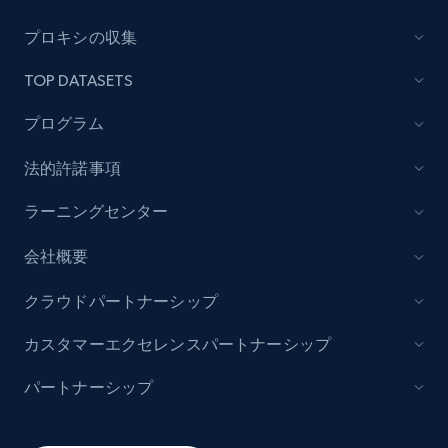
Lazada - Products
プロキシの収集
URL, Title, Rating, Reviews, Initial price, Final
TOP DATASETS
price, Currency, Stock, and more.
プログラム
991+
165+
今すぐ始める
法的許諾事項
ラーニングセンター
Lazada - Products - Discover products by
会社概要
keyword
URL, Title, Rating, Reviews, Initial price, Final
クラウドパートナーシップ
price, Currency, Stock, and more.
カスタマーエクセレンスパートナーシップ
991+
165+
今すぐ始める
パートナーシップ