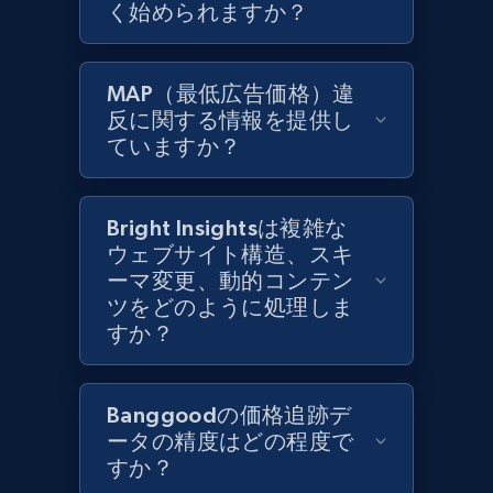
く始められますか？
Zara - Products
Category id, Product id, Product name, Price,
MAP（最低広告価格）違
Currency, Colour code, Colour, Description, and
反に関する情報を提供し
more.
ていますか？
1.2K+
208+
今すぐ始める
Bright Insightsは複雑な
ウェブサイト構造、スキ
ーマ変更、動的コンテン
Zara - Products - discovery by category url
ツをどのように処理しま
Category id, Product id, Product name, Price,
すか？
Currency, Colour code, Colour, Description, and
more.
Banggoodの価格追跡デ
1.2K+
208+
今すぐ始める
ータの精度はどの程度で
すか？