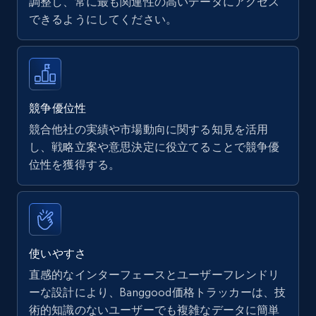
調整し、常に最も関連性の高いデータにアクセス
できるようにしてください。
Walmart - products
URL, Final price, Sku, Currency, Gtin,
Specifications, Image urls, Top reviews, and
more.
競争優位性
競合他社の実績や市場動向に関する知見を活用
5.6K+
876+
今すぐ始める
し、戦略立案や意思決定に役立てることで競争優
位性を獲得する。
Walmart - products - Find new products by
using specific category URL
URL, Final price, Sku, Currency, Gtin,
使いやすさ
Specifications, Image urls, Top reviews, and
直感的なインターフェースとユーザーフレンドリ
more.
ーな設計により、Banggood価格トラッカーは、技
術的知識のないユーザーでも複雑なデータに簡単