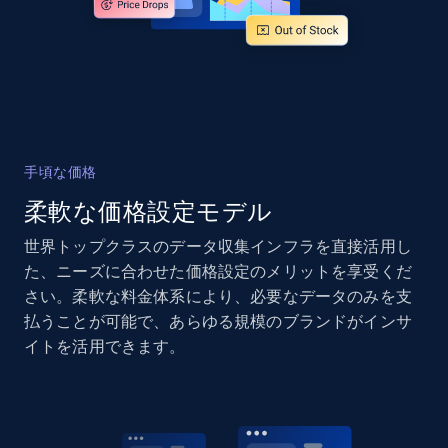
and more.
2.1K+
355+
今すぐ始める
Home Depot US - Gather data on products
手頃な価格
using specified keywords
柔軟な価格設定モデル
URL, Domain, Country code, Model number,
Sku, Product id, Product name, Manufacturer,
世界トップクラスのデータ収集インフラを直接活用し
and more.
た、ニーズに合わせた価格設定のメリットを享受くだ
さい。柔軟な料金体系により、必要なデータのみを支
2.1K+
355+
今すぐ始める
払うことが可能で、あらゆる規模のブランドがインサ
イトを活用できます。
Home Depot US - Discover products by
specified URL