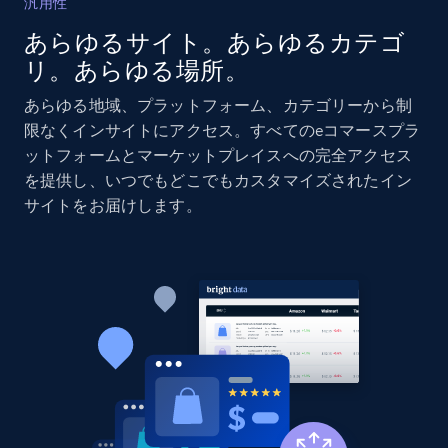
汎用性
あらゆるサイト。あらゆるカテゴ
Amazon products global dataset - Collects
リ。あらゆる場所。
products by specific category URL
Title, Seller name, Brand, Description, Initial
あらゆる地域、プラットフォーム、カテゴリーから制
price, Currency, Availability, Reviews count, and
限なくインサイトにアクセス。すべてのeコマースプラ
more.
ットフォームとマーケットプレイスへの完全アクセス
を提供し、いつでもどこでもカスタマイズされたイン
2.1K+
375+
今すぐ始める
サイトをお届けします。
Amazon products global dataset -
Collecting products by keyword search
Title, Seller name, Brand, Description, Initial
price, Currency, Availability, Reviews count, and
more.