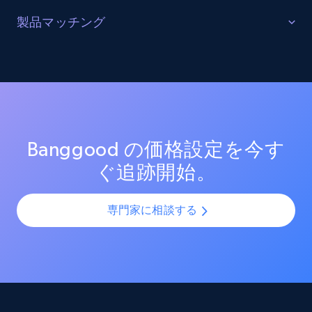
URL, Product id, Listing inventory id, Title, Rating,
販売を最適化する
製品マッチング
Reviews count shop, Reviews count item, Initial
price, and more.
ターゲットカテゴリーと製品におけるプロモーション
SKUマッチング
活動を追跡し、市場リーダーのプロモーション投資を
測定する。効果的なプロモーション戦術と新興トレン
SKUやバリエーションを複数チャネルで最適化し、製品
1.9K+
323+
今すぐ始める
ドを分析し、競争の激しい市場での売上向上を図る。
カタログの課題を解決します。AIモデルを活用して製
品・バリエーション・SKUを正確に整合させ、全プラッ
トフォームで一貫性と正確性を確保します。
Banggood の価格設定を今す
Amazon products search
ぐ追跡開始。
Asin, URL, Name, Sponsored, Initial price, Final
price, Currency, Sold, and more.
専門家に相談する
1.6K+
181+
今すぐ始める
Target