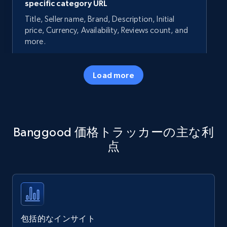
specific category URL
Title, Seller name, Brand, Description, Initial
price, Currency, Availability, Reviews count, and
more.
35.3K+
5.7K+
今すぐ始める
Load more
Amazon products - Collects products by
Banggood 価格トラッカーの主な利
specific keywords
点
Title, Seller name, Brand, Description, Initial
price, Currency, Availability, Reviews count, and
more.
35.3K+
5.7K+
今すぐ始める
包括的なインサイト