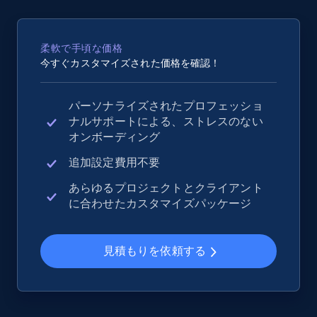
2.5K+
359+
今すぐ始める
柔軟で手頃な価格
今すぐカスタマイズされた価格を確認！
eBay - Collect records by category
パーソナライズされたプロフェッショ
URL, Product id, Title, Seller name, Seller rating,
ナルサポートによる、ストレスのない
Seller reviews, Breadcrumbs, Root category, and
オンボーディング
more.
追加設定費用不要
2.5K+
359+
今すぐ始める
あらゆるプロジェクトとクライアント
に合わせたカスタマイズパッケージ
Google Shopping
見積もりを依頼する
URL, Product id, Title, Product description,
Rating, Reviews count, Images, Variations, and
more.