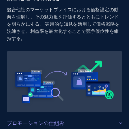
Reviews count shop, Reviews count item, Initial
競合他社のマーケットプレイスにおける価格設定の動
price, and more.
向を理解し、その魅力度を評価するとともにトレンド
を明らかにする。 実用的な知見を活用して価格戦略を
1.9K+
323+
今すぐ始める
洗練させ、利益率を最大化することで競争優位性を維
持する。
Etsy - Collect data on products using
specified keywords
URL, Product id, Listing inventory id, Title, Rating,
Reviews count shop, Reviews count item, Initial
price, and more.
1.9K+
323+
今すぐ始める
プロモーションの仕組み
Etsy - Collects data from shop's URL