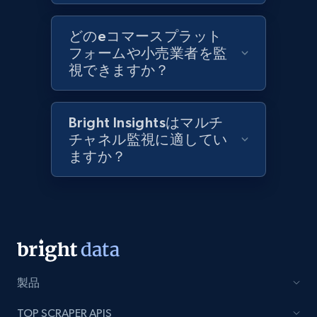
Best Buy products
どのeコマースプラット
フォームや小売業者を監
URL, Product id, Title, Images, Final price,
視できますか？
Currency, Discount, Initial price, and more.
1.1K+
149+
今すぐ始める
Bright Insightsはマルチ
チャネル監視に適してい
ますか？
Best Buy products - Collect data on
products using specified keywords
URL, Product id, Title, Images, Final price,
Currency, Discount, Initial price, and more.
1.1K+
149+
今すぐ始める
製品
TOP SCRAPER APIS