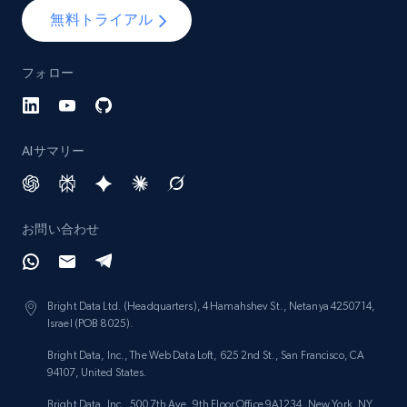
Lazada - Products - Discover products by
無料トライアル
category URL or brand URL
URL, Title, Rating, Reviews, Initial price, Final
フォロー
price, Currency, Stock, and more.
991+
165+
今すぐ始める
AIサマリー
Lazada - Products - Discover products by
お問い合わせ
seller URL
URL, Title, Rating, Reviews, Initial price, Final
price, Currency, Stock, and more.
Bright Data Ltd. (Headquarters), 4 Hamahshev St., Netanya 4250714,
Israel (POB 8025).
991+
165+
今すぐ始める
Bright Data, Inc., The Web Data Loft, 625 2nd St., San Francisco, CA
94107, United States.
Bright Data, Inc., 500 7th Ave, 9th Floor Office 9A1234, New York, NY