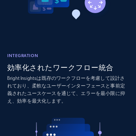
2.1K+
375+
今すぐ始める
Amazon products global dataset - Collects
products by best sellers category URL
Title, Seller name, Brand, Description, Initial
price, Currency, Availability, Reviews count, and
INTEGRATION
more.
効率化されたワークフロー統合
Bright Insightsは既存のワークフローを考慮して設計さ
2.1K+
375+
今すぐ始める
れており、柔軟なユーザーインターフェースと事前定
義されたユースケースを通じて、エラーを最小限に抑
え、効率を最大化します。
Amazon products global dataset - Collect
Amazon products by seller URL
Title, Seller name, Brand, Description, Initial
price, Currency, Availability, Reviews count, and