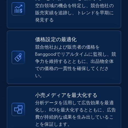
more.
空白領域の機会を特定し、競合他社の
販売実績を追跡し、トレンドを早期に
5.6K+
876+
今すぐ始める
発見する
価格設定の最適化
TikTok Shop
競合他社および販売者の価格を
URL, Title, Available, Description, Currency, Initial
Banggoodでリアルタイムに監視し、競
price, Final price, Discount percent, and more.
争力を維持するとともに、出品物全体
での価格の一貫性を確保してくださ
5.4K+
い。
668+
今すぐ始める
小売メディアを最大化する
分析データを活用して広告効果を最適
TikTok Shop - category
化し、ROIを最大化するとともに、広告
URL, Title, Available, Description, Currency, Initial
費が持続的な成果を生み出しているこ
price, Final price, Discount percent, and more.
とを保証します。