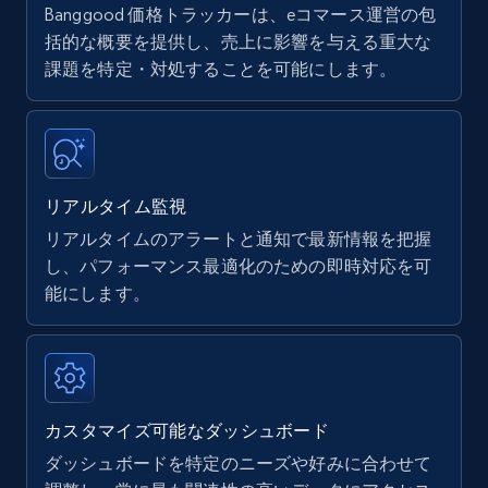
Banggood 価格トラッカーは、eコマース運営の包
Amazon products - find products by using
括的な概要を提供し、売上に影響を与える重大な
upc numbers
課題を特定・対処することを可能にします。
Title, Seller name, Brand, Description, Initial
price, Currency, Availability, Reviews count, and
more.
リアルタイム監視
35.3K+
5.7K+
今すぐ始める
リアルタイムのアラートと通知で最新情報を把握
し、パフォーマンス最適化のための即時対応を可
能にします。
Amazon Reviews
URL, Product name, Product rating, Product
rating object, Product rating max, Rating,
Author name, Asin, and more.
カスタマイズ可能なダッシュボード
7.4K+
872+
今すぐ始める
ダッシュボードを特定のニーズや好みに合わせて