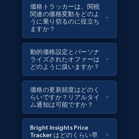
Target - Discover products by category url
価格トラッカーは、関税
URL, Product id, Title, Product description,
関連の価格変動をどのよ
Rating, Reviews count, Initial price, Discount,
うに乗り切るのに役立ち
and more.
ますか？
1.3K+
175+
今すぐ始める
動的価格設定とパーソナ
ライズされたオファーは
どのように扱いますか？
Target - Discover products by specified
UPC
価格の更新頻度はどのく
URL, Product id, Title, Product description,
らいですか？リアルタイ
Rating, Reviews count, Initial price, Discount,
ム通知は可能ですか？
and more.
1.3K+
175+
今すぐ始める
Bright Insights Price
Tracker はどのくらい早