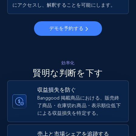
5.6K+
876+
今すぐ始める
にアクセスし、解釈することを可能にします。
デモを予約する
Walmart - products - Collects products by
specific keywords
URL, Final price, Sku, Currency, Gtin,
Specifications, Image urls, Top reviews, and
more.
効率化
賢明な判断を下す
5.6K+
876+
今すぐ始める
収益損失を防ぐ
Banggood 掲載商品における、販売終
了商品・在庫切れ商品・表示順位低下
Walmart - products - Discover products by
による収益損失を特定する。
using sku numbers
URL, Final price, Sku, Currency, Gtin,
Specifications, Image urls, Top reviews, and
売上と市場シェアを追跡する