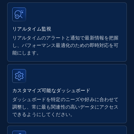
Title, Seller name, Brand, Description, Initial
price, Currency, Availability, Reviews count, and
more.
リアルタイム監視
リアルタイムのアラートと通知で最新情報を把握
35.2K+
5.7K+
今すぐ始める
し、パフォーマンス最適化のための即時対応を可
能にします。
Amazon Reviews
URL, Product name, Product rating, Product
rating object, Product rating max, Rating,
Author name, Asin, and more.
カスタマイズ可能なダッシュボード
ダッシュボードを特定のニーズや好みに合わせて
7.4K+
870+
今すぐ始める
調整し、常に最も関連性の高いデータにアクセス
できるようにしてください。