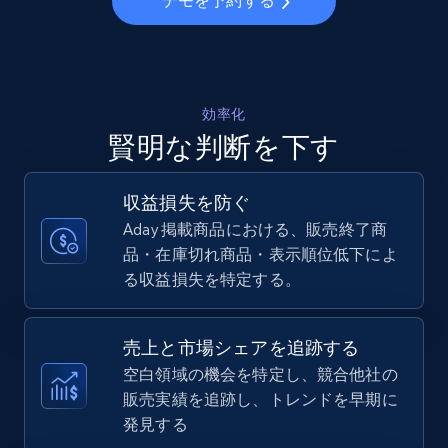
デモを予約する
Walmart - products - Collects products by
specific keywords
URL, Final price, Sku, Currency, Gtin,
Specifications, Image urls, Top reviews, and
効率化
more.
賢明な判断を下す
5.6K+
875+
今すぐ始める
収益損失を防ぐ
Aday 掲載商品における、販売終了商
品・在庫切れ商品・表示順位低下によ
る収益損失を特定する。
Walmart - products - Discover products by
using sku numbers
URL, Final price, Sku, Currency, Gtin,
売上と市場シェアを追跡する
Specifications, Image urls, Top reviews, and
空白領域の機会を特定し、競合他社の
more.
販売実績を追跡し、トレンドを早期に
発見する
5.6K+
875+
今すぐ始める