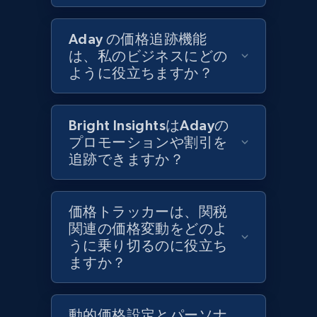
1.3K+
175+
今すぐ始める
Aday の価格追跡機能
は、私のビジネスにどの
ように役立ちますか？
Target - Gather data on products using
specified keywords
Bright InsightsはAdayの
URL, Product id, Title, Product description,
プロモーションや割引を
Rating, Reviews count, Initial price, Discount,
追跡できますか？
and more.
1.3K+
175+
今すぐ始める
価格トラッカーは、関税
関連の価格変動をどのよ
うに乗り切るのに役立ち
ますか？
Target - Discover products by category url
URL, Product id, Title, Product description,
動的価格設定とパーソナ
Rating, Reviews count, Initial price, Discount,