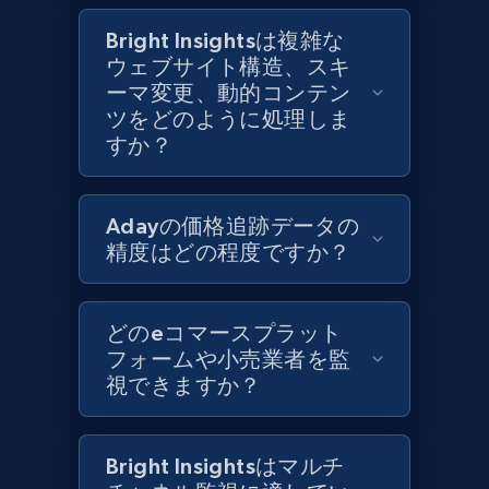
Category id, Product id, Product name, Price,
Currency, Colour code, Colour, Description, and
Bright Insightsは複雑な
more.
ウェブサイト構造、スキ
ーマ変更、動的コンテン
1.2K+
208+
今すぐ始める
ツをどのように処理しま
すか？
Zara - Products - discovery by category url
Adayの価格追跡データの
精度はどの程度ですか？
Category id, Product id, Product name, Price,
Currency, Colour code, Colour, Description, and
more.
どのeコマースプラット
フォームや小売業者を監
1.2K+
208+
今すぐ始める
視できますか？
Bright Insightsはマルチ
Best Buy products