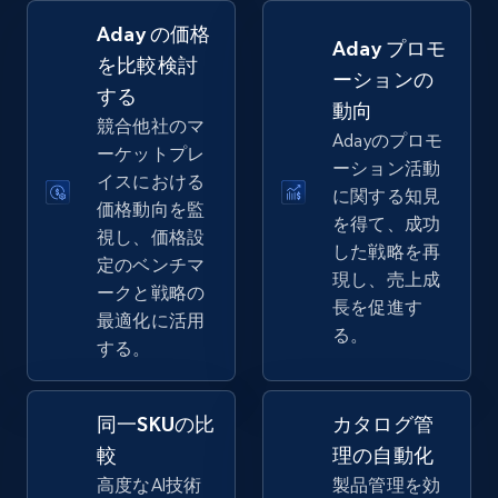
Aday の価格
Amazon sellers info
Aday プロモ
を比較検討
ーションの
Seller id, URL, Seller name, Description, Detailed
する
info, Stars, Feedbacks, Return policy, and more.
動向
競合他社のマ
Adayのプロモ
ーケットプレ
2.5K+
378+
今すぐ始める
ーション活動
イスにおける
に関する知見
価格動向を監
を得て、成功
視し、価格設
した戦略を再
定のベンチマ
eBay
現し、売上成
ークと戦略の
URL, Product id, Title, Seller name, Seller rating,
長を促進す
最適化に活用
Seller reviews, Breadcrumbs, Root category, and
る。
する。
more.
2.5K+
359+
今すぐ始める
同一SKUの比
カタログ管
較
理の自動化
高度なAI技術
製品管理を効