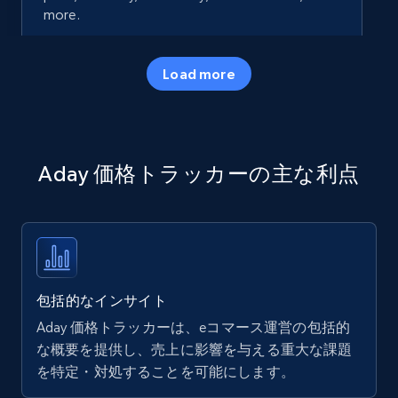
more.
35.2K+
5.7K+
今すぐ始める
Load more
Amazon products - Collects products by
Aday 価格トラッカーの主な利点
specific keywords
Title, Seller name, Brand, Description, Initial
price, Currency, Availability, Reviews count, and
more.
35.2K+
5.7K+
今すぐ始める
包括的なインサイト
Aday 価格トラッカーは、eコマース運営の包括的
な概要を提供し、売上に影響を与える重大な課題
を特定・対処することを可能にします。
Amazon products - find products by using
upc numbers