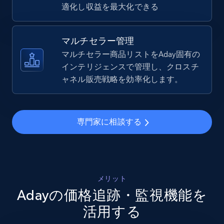
適化し収益を最大化できる
TikTok Shop - Collect TikTok shop products
by keywords search
マルチセラー管理
URL, Title, Available, Description, Currency, Initial
マルチセラー商品リストをAday固有の
price, Final price, Discount percent, and more.
インテリジェンスで管理し、クロスチ
ャネル販売戦略を効率化します。
5.4K+
667+
今すぐ始める
専門家に相談する
TikTok Shop - discover records by shop url
URL, Title, Available, Description, Currency, Initial
price, Final price, Discount percent, and more.
メリット
Adayの価格追跡・監視機能を
5.4K+
667+
今すぐ始める
活用する