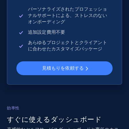
パーソナライズされたプロフェッショ
ナルサポートによる、ストレスのない
eBay - Collect records by category
オンボーディング
URL, Product id, Title, Seller name, Seller rating,
Seller reviews, Breadcrumbs, Root category, and
追加設定費用不要
more.
あらゆるプロジェクトとクライアント
に合わせたカスタマイズパッケージ
2.5K+
359+
今すぐ始める
見積もりを依頼する
Google Shopping
URL, Product id, Title, Product description,
Rating, Reviews count, Images, Variations, and
more.
効率性
すぐに使えるダッシュボード
2.4K+
199+
今すぐ始める