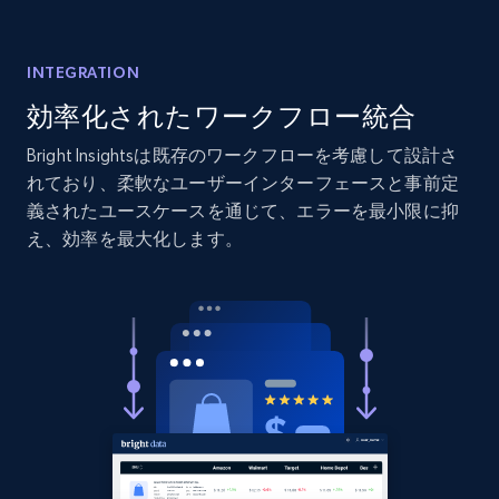
Home Depot US - Discover products by
specified URL
INTEGRATION
URL, Domain, Country code, Model number,
効率化されたワークフロー統合
Sku, Product id, Product name, Manufacturer,
and more.
Bright Insightsは既存のワークフローを考慮して設計さ
れており、柔軟なユーザーインターフェースと事前定
義されたユースケースを通じて、エラーを最小限に抑
2.1K+
353+
今すぐ始める
え、効率を最大化します。
Home Depot US - Discover products by
specified UPC
URL, Domain, Country code, Model number,
Sku, Product id, Product name, Manufacturer,
and more.
2.1K+
353+
今すぐ始める