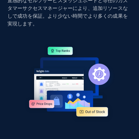
直感的なセルフサービスダッシュボードと専任のカス
タマーサクセスマネージャーにより、追加リソースな
しで成功を保証。より少ない時間でより多くの成果を
Google Shopping - collects products from
実現します。
web using keywords
URL, Product id, Title, Product description,
Rating, Reviews count, Images, Variations, and
more.
2.4K+
199+
今すぐ始める
Amazon products global dataset
Title, Seller name, Brand, Description, Initial
price, Currency, Availability, Reviews count, and
more.
2.1K+
375+
今すぐ始める