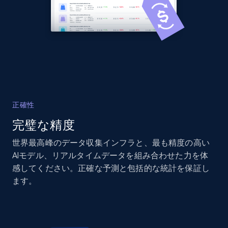
2.1K+
375+
今すぐ始める
Amazon products global dataset - Collects
products by best sellers category URL
Title, Seller name, Brand, Description, Initial
正確性
price, Currency, Availability, Reviews count, and
完璧な精度
more.
世界最高峰のデータ収集インフラと、最も精度の高い
2.1K+
375+
今すぐ始める
AIモデル、リアルタイムデータを組み合わせた力を体
感してください。正確な予測と包括的な統計を保証し
ます。
Amazon products global dataset - Collect
Amazon products by seller URL