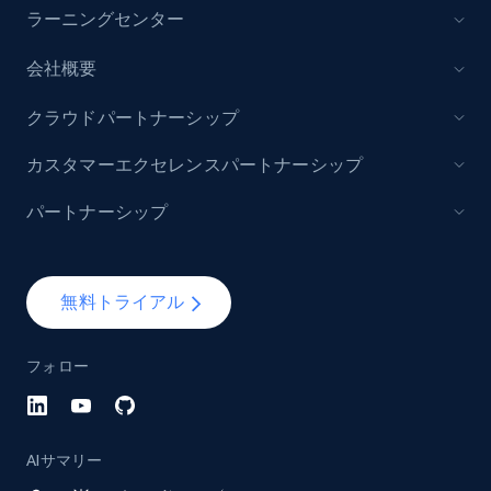
ラーニングセンター
Model number, Gtin ean pn, Product name, and
more.
会社概要
991+
162+
今すぐ始める
クラウドパートナーシップ
カスタマーエクセレンスパートナーシップ
パートナーシップ
Lowes.com - Gather data on products using
specified keywords
URL, Domain, Marketplace pn, Sku, Other pn,
Model number, Gtin ean pn, Product name, and
無料トライアル
more.
フォロー
991+
162+
今すぐ始める
AIサマリー
Lowes.com - Collect records by category