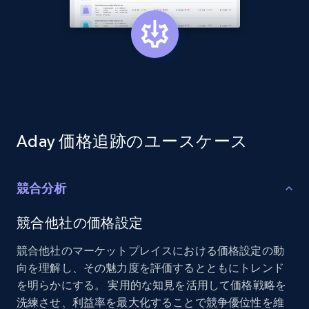
Home Depot US - Discovery products by
specific category URL
URL, Domain, Country code, Model number,
Sku, Product id, Product name, Manufacturer,
and more.
Aday 価格追跡のユースケース
2.1K+
353+
今すぐ始める
競合分析
競合他社の価格設定
Etsy
競合他社のマーケットプレイスにおける価格設定の動
URL, Product id, Listing inventory id, Title, Rating,
向を理解し、その魅力度を評価するとともにトレンド
Reviews count shop, Reviews count item, Initial
を明らかにする。 実用的な知見を活用して価格戦略を
price, and more.
洗練させ、利益率を最大化することで競争優位性を維