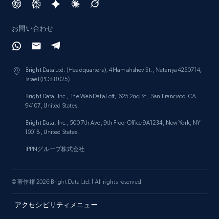
URL, Domain, Marketplace pn, Sku, Other pn,
Model number, Gtin ean pn, Product name, and
お問い合わせ
more.
991+
162+
今すぐ始める
Bright Data Ltd. (Headquarters), 4 Hamahshev St., Netanya 4250714,
Israel (POB 8025).
Bright Data, Inc., The Web Data Loft, 625 2nd St., San Francisco, CA
94107, United States.
Lazada - Products
Bright Data, Inc., 500 7th Ave, 9th Floor Office 9A1234, New York, NY
URL, Title, Rating, Reviews, Initial price, Final
10018, United States.
price, Currency, Stock, and more.
IPPNグループ株式会社
988+
160+
今すぐ始める
© 著作権 2026 Bright Data Ltd. | All rights reserved
アクセシビリティメニュー
Lazada - Products - Discover products by