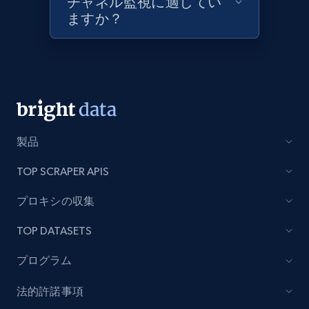
チャネル監視に適してい
URL, Product id, Title, Images, Final price,
ますか？
Currency, Discount, Initial price, and more.
1.1K+
149+
今すぐ始める
Best Buy products - Collect data on
製品
products using specified keywords
URL, Product id, Title, Images, Final price,
TOP SCRAPER APIS
Currency, Discount, Initial price, and more.
プロキシの収集
1.1K+
149+
今すぐ始める
TOP DATASETS
プログラム
Lowes.com
法的許諾事項
URL, Domain, Marketplace pn, Sku, Other pn,