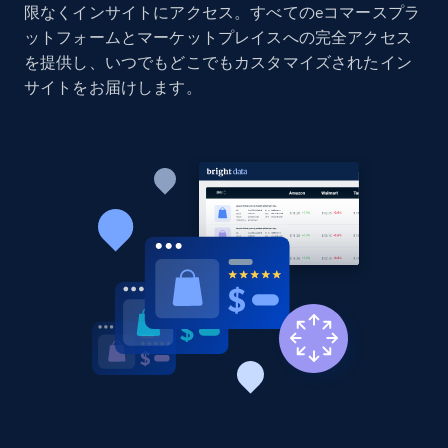
Home Depot US
限なくインサイトにアクセス。すべてのeコマースプラ
ットフォームとマーケットプレイスへの完全アクセス
URL, Domain, Country code, Model number,
Sku, Product id, Product name, Manufacturer,
を提供し、いつでもどこでもカスタマイズされたイン
and more.
サイトをお届けします。
2.1K+
353+
今すぐ始める
Home Depot US - Gather data on products
using specified keywords
URL, Domain, Country code, Model number,
Sku, Product id, Product name, Manufacturer,
and more.
2.1K+
353+
今すぐ始める