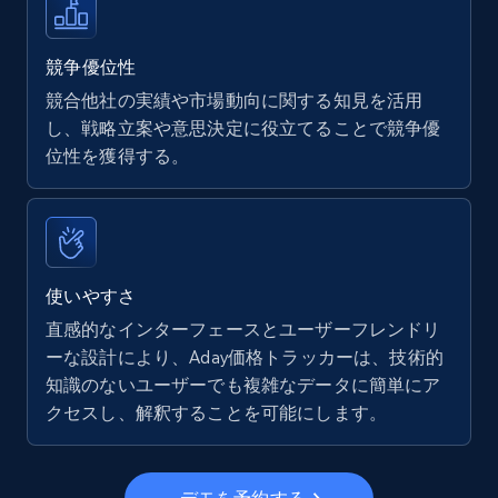
Walmart - products
URL, Final price, Sku, Currency, Gtin,
Specifications, Image urls, Top reviews, and
競争優位性
more.
競合他社の実績や市場動向に関する知見を活用
し、戦略立案や意思決定に役立てることで競争優
5.6K+
875+
今すぐ始める
位性を獲得する。
Walmart - products - Find new products by
using specific category URL
使いやすさ
URL, Final price, Sku, Currency, Gtin,
直感的なインターフェースとユーザーフレンドリ
Specifications, Image urls, Top reviews, and
ーな設計により、Aday価格トラッカーは、技術的
more.
知識のないユーザーでも複雑なデータに簡単にア
クセスし、解釈することを可能にします。
5.6K+
875+
今すぐ始める