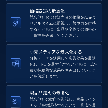
価格設定の最適化
競合他社および販売者の価格をAdayで
TikTok Shop
リアルタイムに監視し、競争力を維持
URL, Title, Available, Description, Currency, Initial
するとともに、出品物全体での価格の
price, Final price, Discount percent, and more.
一貫性を確保してください。
5.4K+
667+
今すぐ始める
小売メディアを最大化する
分析データを活用して広告効果を最適
化し、ROIを最大化するとともに、広告
費が持続的な成果を生み出しているこ
TikTok Shop - category
とを保証します。
URL, Title, Available, Description, Currency, Initial
price, Final price, Discount percent, and more.
製品品揃えの最適化
5.4K+
667+
今すぐ始める
競合他社の動向を監視し、商品ライン
ナップを微調整することで、業務を最