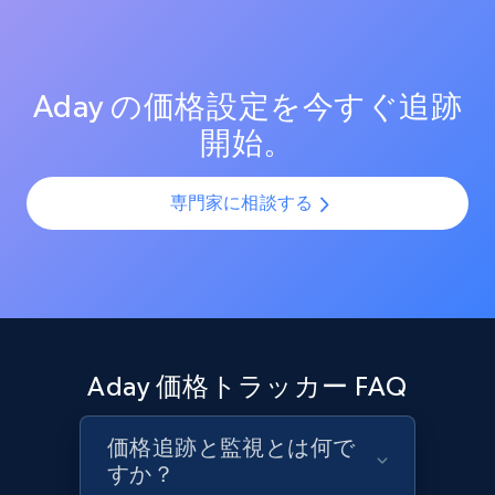
測定する。効果的なプロモーション戦術と新興トレン
SKUやバリエーションを複数チャネルで最適化し、製品
price, and more.
ドを分析し、競争の激しい市場での売上向上を図る。
カタログの課題を解決します。AIモデルを活用して製
品・バリエーション・SKUを正確に整合させ、全プラッ
1.9K+
322+
今すぐ始める
トフォームで一貫性と正確性を確保します。
Aday の価格設定を今すぐ追跡
開始。
Amazon products search
専門家に相談する
Asin, URL, Name, Sponsored, Initial price, Final
price, Currency, Sold, and more.
1.6K+
181+
今すぐ始める
Aday 価格トラッカー FAQ
Target
URL, Product id, Title, Product description,
価格追跡と監視とは何で
Rating, Reviews count, Initial price, Discount,
すか？
and more.