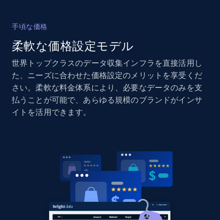
手頃な価格
柔軟な価格設定モデル
Amazon products global dataset - Collects
products by specific category URL
世界トップクラスのデータ収集インフラを直接活用し
Title, Seller name, Brand, Description, Initial
た、ニーズに合わせた価格設定のメリットを享受くだ
price, Currency, Availability, Reviews count, and
さい。柔軟な料金体系により、必要なデータのみを支
more.
払うことが可能で、あらゆる規模のブランドがインサ
イトを活用できます。
2.1K+
375+
今すぐ始める
Amazon products global dataset -
Collecting products by keyword search
Title, Seller name, Brand, Description, Initial
price, Currency, Availability, Reviews count, and
more.