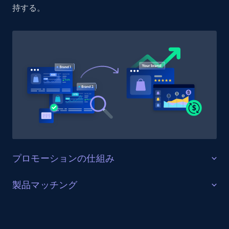
持する。
1.9K+
322+
今すぐ始める
Etsy - Collect data on products using
specified keywords
URL, Product id, Listing inventory id, Title, Rating,
Reviews count shop, Reviews count item, Initial
price, and more.
1.9K+
322+
今すぐ始める
プロモーションの仕組み
販売を最適化する
製品マッチング
Etsy - Collects data from shop's URL
ターゲットカテゴリーと製品におけるプロモーション
URL, Product id, Listing inventory id, Title, Rating,
SKUマッチング
活動を追跡し、市場リーダーのプロモーション投資を
Reviews count shop, Reviews count item, Initial