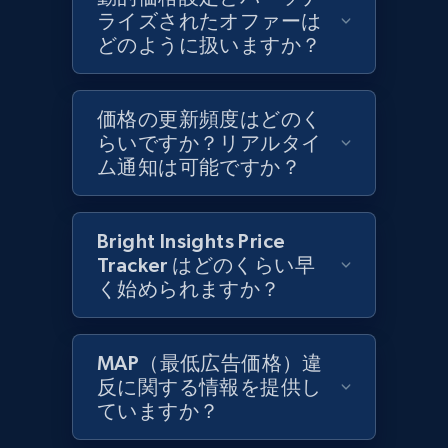
and more.
ライズされたオファーは
どのように扱いますか？
1.3K+
175+
今すぐ始める
価格の更新頻度はどのく
らいですか？リアルタイ
ム通知は可能ですか？
Target - Discover products by specified
UPC
URL, Product id, Title, Product description,
Bright Insights Price
Rating, Reviews count, Initial price, Discount,
Tracker はどのくらい早
and more.
く始められますか？
1.3K+
175+
今すぐ始める
MAP（最低広告価格）違
反に関する情報を提供し
ていますか？
Zara - Products