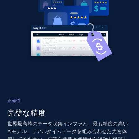
Title, Seller name, Brand, Description, Initial
price, Currency, Availability, Reviews count, and
more.
2.1K+
375+
今すぐ始める
Amazon products global dataset - Collects
products by best sellers category URL
Title, Seller name, Brand, Description, Initial
price, Currency, Availability, Reviews count, and
more.
正確性
完璧な精度
2.1K+
375+
今すぐ始める
世界最高峰のデータ収集インフラと、最も精度の高い
AIモデル、リアルタイムデータを組み合わせた力を体