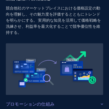
Reviews count shop, Reviews count item, Initial
競合他社のマーケットプレイスにおける価格設定の動
price, and more.
向を理解し、その魅力度を評価するとともにトレンド
を明らかにする。 実用的な知見を活用して価格戦略を
1.9K+
322+
今すぐ始める
洗練させ、利益率を最大化することで競争優位性を維
持する。
Etsy - Collect data on products using
specified keywords
URL, Product id, Listing inventory id, Title, Rating,
Reviews count shop, Reviews count item, Initial
price, and more.
1.9K+
322+
今すぐ始める
プロモーションの仕組み
Etsy - Collects data from shop's URL