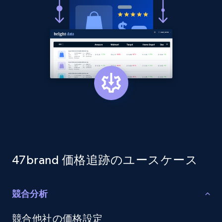
and more.
2.1K+
353+
今すぐ始める
Home Depot US - Discovery products by
specific category URL
URL, Domain, Country code, Model number,
Sku, Product id, Product name, Manufacturer,
and more.
2.1K+
353+
今すぐ始める
47brand 価格追跡のユースケース
競合分析
Etsy
競合他社の価格設定
URL, Product id, Listing inventory id, Title, Rating,