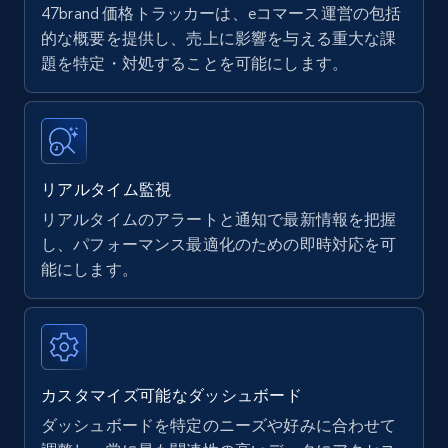
47brand 価格トラッカーは、eコマース運営の包括
Amazon products - find products by using
的な概要を提供し、売上に影響を与える重大な課
upc numbers
題を特定・対処することを可能にします。
Title, Seller name, Brand, Description, Initial
price, Currency, Availability, Reviews count, and
more.
リアルタイム監視
35.2K+
5.7K+
今すぐ始める
リアルタイムのアラートと通知で最新情報を把握
し、パフォーマンス最適化のための即時対応を可
能にします。
Amazon Reviews
URL, Product name, Product rating, Product
rating object, Product rating max, Rating,
Author name, Asin, and more.
カスタマイズ可能なダッシュボード
7.4K+
870+
今すぐ始める
ダッシュボードを特定のニーズや好みに合わせて