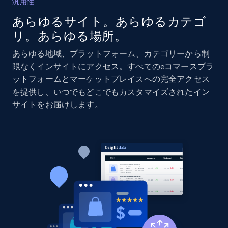
汎用性
あらゆるサイト。あらゆるカテゴ
リ。あらゆる場所。
Home Depot US
URL, Domain, Country code, Model number,
あらゆる地域、プラットフォーム、カテゴリーから制
Sku, Product id, Product name, Manufacturer,
限なくインサイトにアクセス。すべてのeコマースプラ
and more.
ットフォームとマーケットプレイスへの完全アクセス
を提供し、いつでもどこでもカスタマイズされたイン
2.1K+
353+
今すぐ始める
サイトをお届けします。
Home Depot US - Gather data on products
using specified keywords
URL, Domain, Country code, Model number,
Sku, Product id, Product name, Manufacturer,
and more.