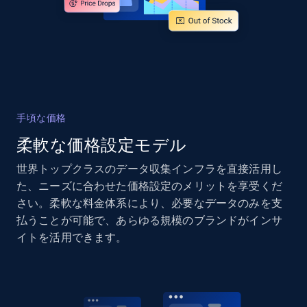
more.
2.1K+
375+
今すぐ始める
Amazon products global dataset - Collects
手頃な価格
products by specific category URL
柔軟な価格設定モデル
Title, Seller name, Brand, Description, Initial
price, Currency, Availability, Reviews count, and
世界トップクラスのデータ収集インフラを直接活用し
more.
た、ニーズに合わせた価格設定のメリットを享受くだ
さい。柔軟な料金体系により、必要なデータのみを支
2.1K+
375+
今すぐ始める
払うことが可能で、あらゆる規模のブランドがインサ
イトを活用できます。
Amazon products global dataset -
Collecting products by keyword search