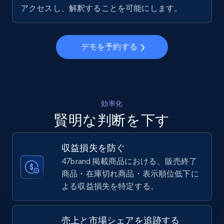
5.6K+
875+
今すぐ始める
アクセスし、解釈することを可能にします。
デモを予約する
Walmart - products - Collects products by
specific keywords
URL, Final price, Sku, Currency, Gtin,
Specifications, Image urls, Top reviews, and
more.
効率化
賢明な判断を下す
5.6K+
875+
今すぐ始める
収益損失を防ぐ
47brand 掲載商品における、販売終了
商品・在庫切れ商品・表示順位低下に
Walmart - products - Discover products by
よる収益損失を特定する。
using sku numbers
URL, Final price, Sku, Currency, Gtin,
Specifications, Image urls, Top reviews, and
売上と市場シェアを追跡する