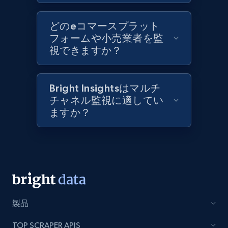
Best Buy products
どのeコマースプラット
フォームや小売業者を監
URL, Product id, Title, Images, Final price,
視できますか？
Currency, Discount, Initial price, and more.
1.1K+
149+
今すぐ始める
Bright Insightsはマルチ
チャネル監視に適してい
ますか？
Best Buy products - Collect data on
products using specified keywords
URL, Product id, Title, Images, Final price,
Currency, Discount, Initial price, and more.
1.1K+
149+
今すぐ始める
製品
TOP SCRAPER APIS