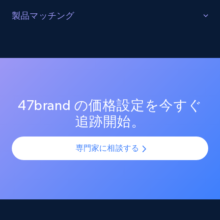
URL, Product id, Listing inventory id, Title, Rating,
販売を最適化する
製品マッチング
Reviews count shop, Reviews count item, Initial
price, and more.
ターゲットカテゴリーと製品におけるプロモーション
SKUマッチング
活動を追跡し、市場リーダーのプロモーション投資を
測定する。効果的なプロモーション戦術と新興トレン
SKUやバリエーションを複数チャネルで最適化し、製品
1.9K+
322+
今すぐ始める
ドを分析し、競争の激しい市場での売上向上を図る。
カタログの課題を解決します。AIモデルを活用して製
品・バリエーション・SKUを正確に整合させ、全プラッ
トフォームで一貫性と正確性を確保します。
47brand の価格設定を今すぐ
Amazon products search
追跡開始。
Asin, URL, Name, Sponsored, Initial price, Final
price, Currency, Sold, and more.
専門家に相談する
1.6K+
181+
今すぐ始める
Target