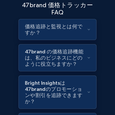
URL, Product id, Title, Product description,
47brand 価格トラッカー
Rating, Reviews count, Initial price, Discount,
FAQ
and more.
価格追跡と監視とは何で
1.3K+
175+
今すぐ始める
すか？
47brand の価格追跡機能
Target - Gather data on products using
は、私のビジネスにどの
specified keywords
ように役立ちますか？
URL, Product id, Title, Product description,
Rating, Reviews count, Initial price, Discount,
and more.
Bright Insightsは
47brandのプロモーショ
1.3K+
175+
今すぐ始める
ンや割引を追跡できます
か？