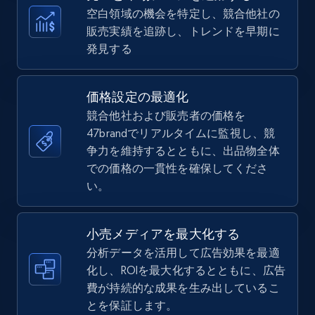
more.
空白領域の機会を特定し、競合他社の
販売実績を追跡し、トレンドを早期に
5.6K+
875+
今すぐ始める
発見する
価格設定の最適化
TikTok Shop
競合他社および販売者の価格を
URL, Title, Available, Description, Currency, Initial
47brandでリアルタイムに監視し、競
price, Final price, Discount percent, and more.
争力を維持するとともに、出品物全体
での価格の一貫性を確保してくださ
5.4K+
い。
667+
今すぐ始める
小売メディアを最大化する
分析データを活用して広告効果を最適
TikTok Shop - category
化し、ROIを最大化するとともに、広告
URL, Title, Available, Description, Currency, Initial
費が持続的な成果を生み出しているこ
price, Final price, Discount percent, and more.
とを保証します。