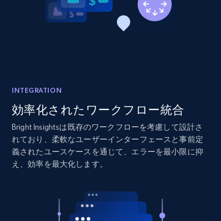
2.1K+
353+
今すぐ始める
Home Depot US - Discover products by
specified URL
URL, Domain, Country code, Model number,
Sku, Product id, Product name, Manufacturer,
INTEGRATION
and more.
効率化されたワークフロー統合
Bright Insightsは既存のワークフローを考慮して設計さ
2.1K+
353+
今すぐ始める
れており、柔軟なユーザーインターフェースと事前定
義されたユースケースを通じて、エラーを最小限に抑
え、効率を最大化します。
Home Depot US - Discover products by
specified UPC
URL, Domain, Country code, Model number,
Sku, Product id, Product name, Manufacturer,