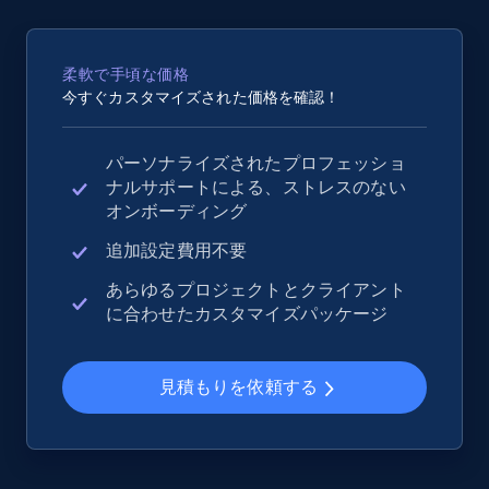
2.5K+
359+
今すぐ始める
柔軟で手頃な価格
今すぐカスタマイズされた価格を確認！
eBay - Collect records by category
パーソナライズされたプロフェッショ
URL, Product id, Title, Seller name, Seller rating,
ナルサポートによる、ストレスのない
Seller reviews, Breadcrumbs, Root category, and
オンボーディング
more.
追加設定費用不要
2.5K+
359+
今すぐ始める
あらゆるプロジェクトとクライアント
に合わせたカスタマイズパッケージ
Google Shopping
見積もりを依頼する
URL, Product id, Title, Product description,
Rating, Reviews count, Images, Variations, and
more.