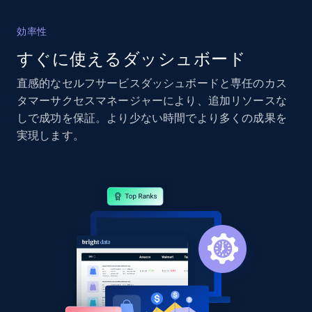
2.4K+
199+
今すぐ始める
効率性
すぐに使えるダッシュボード
直感的なセルフサービスダッシュボードと専任のカス
Google Shopping - collects products from
タマーサクセスマネージャーにより、追加リソースな
web using keywords
しで成功を保証。より少ない時間でより多くの成果を
URL, Product id, Title, Product description,
実現します。
Rating, Reviews count, Images, Variations, and
more.
2.4K+
199+
今すぐ始める
Amazon products global dataset
Title, Seller name, Brand, Description, Initial
price, Currency, Availability, Reviews count, and