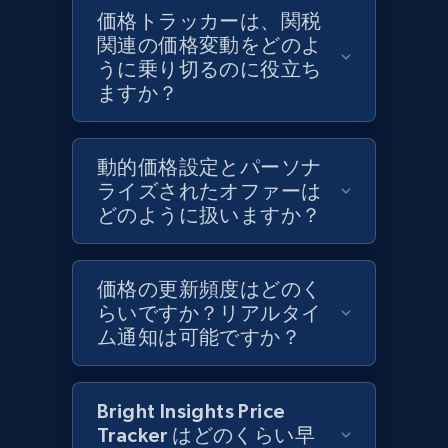
Target - Discover products by category url
価格トラッカーは、関税
URL, Product id, Title, Product description,
関連の価格変動をどのよ
Rating, Reviews count, Initial price, Discount,
うに乗り切るのに役立ち
and more.
ますか？
1.3K+
175+
今すぐ始める
動的価格設定とパーソナ
ライズされたオファーは
どのように扱いますか？
Target - Discover products by specified
UPC
価格の更新頻度はどのく
URL, Product id, Title, Product description,
らいですか？リアルタイ
Rating, Reviews count, Initial price, Discount,
ム通知は可能ですか？
and more.
1.3K+
175+
今すぐ始める
Bright Insights Price
Tracker はどのくらい早