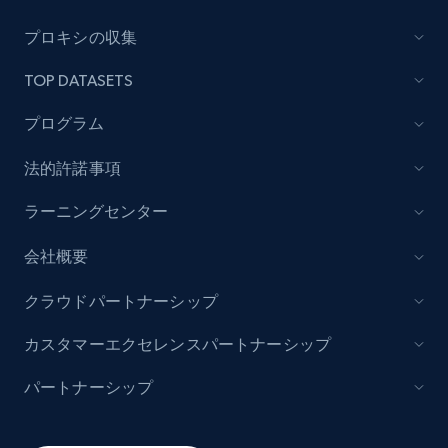
Lowes.com
プロキシの収集
URL, Domain, Marketplace pn, Sku, Other pn,
TOP DATASETS
Model number, Gtin ean pn, Product name, and
more.
プログラム
991+
162+
今すぐ始める
法的許諾事項
ラーニングセンター
会社概要
Lowes.com - Gather data on products using
specified keywords
クラウドパートナーシップ
URL, Domain, Marketplace pn, Sku, Other pn,
Model number, Gtin ean pn, Product name, and
カスタマーエクセレンスパートナーシップ
more.
パートナーシップ
991+
162+
今すぐ始める