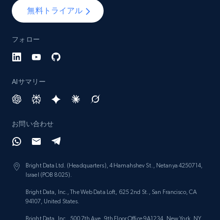
無料トライアル
Lowes.com - Collect records by category
フォロー
URL, Domain, Marketplace pn, Sku, Other pn,
Model number, Gtin ean pn, Product name, and
more.
AIサマリー
991+
162+
今すぐ始める
お問い合わせ
Lazada - Products
URL, Title, Rating, Reviews, Initial price, Final
Bright Data Ltd. (Headquarters), 4 Hamahshev St., Netanya 4250714,
price, Currency, Stock, and more.
Israel (POB 8025).
Bright Data, Inc., The Web Data Loft, 625 2nd St., San Francisco, CA
988+
160+
今すぐ始める
94107, United States.
Bright Data, Inc., 500 7th Ave, 9th Floor Office 9A1234, New York, NY