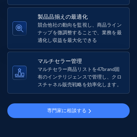
5.4K+
667+
今すぐ始める
製品品揃えの最適化
競合他社の動向を監視し、商品ライン
ナップを微調整することで、業務を最
TikTok Shop - Collect TikTok shop products
適化し収益を最大化できる
by keywords search
URL, Title, Available, Description, Currency, Initial
price, Final price, Discount percent, and more.
マルチセラー管理
マルチセラー商品リストを47brand固
5.4K+
有のインテリジェンスで管理し、クロ
667+
今すぐ始める
スチャネル販売戦略を効率化します。
TikTok Shop - discover records by shop url
専門家に相談する
URL, Title, Available, Description, Currency, Initial
price, Final price, Discount percent, and more.