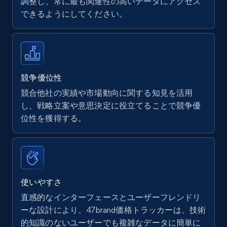
調整し、常に最も関連性の高いデータにアクセス
できるようにしてください。
Walmart - products
URL, Final price, Sku, Currency, Gtin,
Specifications, Image urls, Top reviews, and
more.
競争優位性
競合他社の実績や市場動向に関する知見を活用
5.6K+
875+
今すぐ始める
し、戦略立案や意思決定に役立てることで競争優
位性を獲得する。
Walmart - products - Find new products by
using specific category URL
URL, Final price, Sku, Currency, Gtin,
使いやすさ
Specifications, Image urls, Top reviews, and
直感的なインターフェースとユーザーフレンドリ
more.
ーな設計により、47brand価格トラッカーは、技術
的知識のないユーザーでも複雑なデータに簡単に