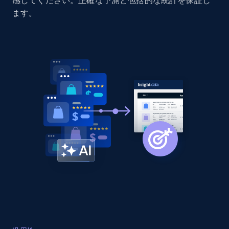
感してください。正確な予測と包括的な統計を保証し
Amazon products global dataset - Collect
ます。
Amazon products by seller URL
Title, Seller name, Brand, Description, Initial
price, Currency, Availability, Reviews count, and
more.
2.1K+
375+
今すぐ始める
Amazon products global dataset - Collect
products from Brands URLs
Title, Seller name, Brand, Description, Initial
price, Currency, Availability, Reviews count, and
more.
2.1K+
375+
今すぐ始める