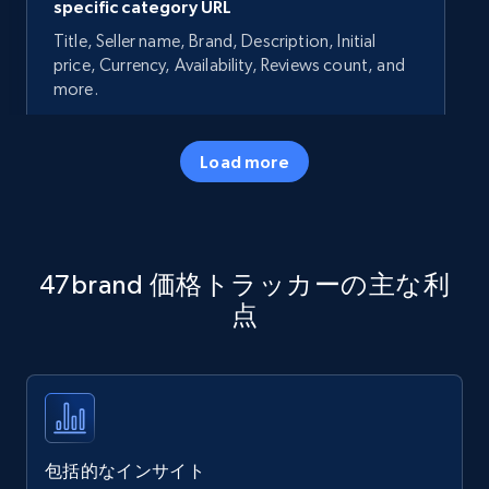
specific category URL
Title, Seller name, Brand, Description, Initial
price, Currency, Availability, Reviews count, and
more.
35.2K+
5.7K+
今すぐ始める
Load more
Amazon products - Collects products by
47brand 価格トラッカーの主な利
specific keywords
点
Title, Seller name, Brand, Description, Initial
price, Currency, Availability, Reviews count, and
more.
35.2K+
5.7K+
今すぐ始める
包括的なインサイト