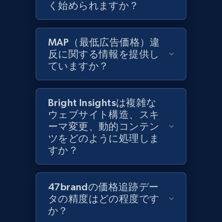
く始められますか？
Zara - Products
Category id, Product id, Product name, Price,
MAP（最低広告価格）違
Currency, Colour code, Colour, Description, and
反に関する情報を提供し
more.
ていますか？
1.2K+
208+
今すぐ始める
Bright Insightsは複雑な
ウェブサイト構造、スキ
ーマ変更、動的コンテン
Zara - Products - discovery by category url
ツをどのように処理しま
Category id, Product id, Product name, Price,
すか？
Currency, Colour code, Colour, Description, and
more.
47brandの価格追跡デー
1.2K+
208+
今すぐ始める
タの精度はどの程度です
か？