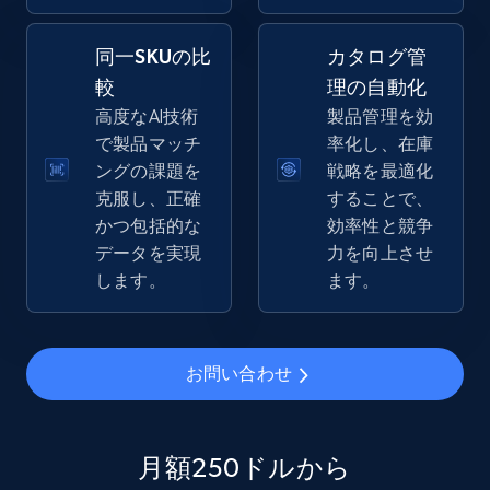
同一SKUの比
カタログ管
較
理の自動化
eBay - Gather data on products using
高度なAI技術
製品管理を効
specified keywords
で製品マッチ
率化し、在庫
URL, Product id, Title, Seller name, Seller rating,
ングの課題を
戦略を最適化
Seller reviews, Breadcrumbs, Root category, and
克服し、正確
することで、
more.
かつ包括的な
効率性と競争
データを実現
力を向上させ
2.5K+
359+
今すぐ始める
します。
ます。
eBay - Collect products from shops on eBay
お問い合わせ
URL, Product id, Title, Seller name, Seller rating,
Seller reviews, Breadcrumbs, Root category, and
more.
月額250ドルから