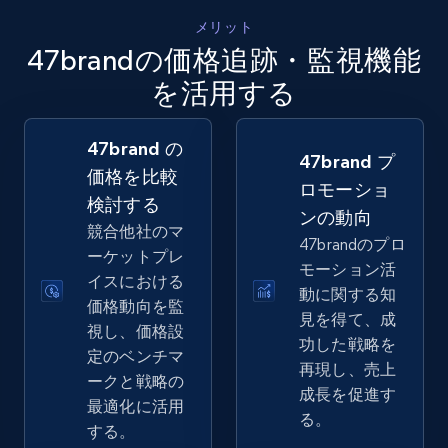
5.4K+
667+
今すぐ始める
メリット
47brandの価格追跡・監視機能
を活用する
Amazon sellers info
Seller id, URL, Seller name, Description, Detailed
47brand の
info, Stars, Feedbacks, Return policy, and more.
47brand プ
価格を比較
ロモーショ
検討する
2.5K+
378+
今すぐ始める
ンの動向
競合他社のマ
47brandのプロ
ーケットプレ
モーション活
イスにおける
動に関する知
価格動向を監
eBay
見を得て、成
視し、価格設
URL, Product id, Title, Seller name, Seller rating,
功した戦略を
定のベンチマ
Seller reviews, Breadcrumbs, Root category, and
再現し、売上
ークと戦略の
more.
成長を促進す
最適化に活用
る。
する。
2.5K+
359+
今すぐ始める