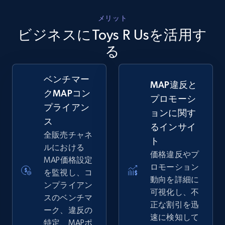
メリット
ビジネスにToys R Usを活用す
る
ベンチマー
MAP違反と
クMAPコン
プロモーシ
プライアン
ョンに関す
ス
るインサイ
全販売チャネ
ト
ルにおける
価格違反やプ
MAP価格設定
ロモーション
を監視し、コ
動向を詳細に
ンプライアン
可視化し、不
スのベンチマ
正な割引を迅
ーク、違反の
速に検知して
特定、MAPポ