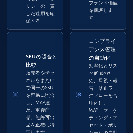
ブランド価値
リシーの一貫
を保護しま
した適用を確
す。
保する。
コンプライ
アンス管理
SKUの照合と
の自動化
比較
効率化とリス
販売者やチャ
ク低減のた
ネルをまたい
め、監視・報
で同一のSKU
告・修正ワー
を容易に照合
クフローを合
し、MAP違
理化し、
反、重複商
MAP（マーケ
品、無許可出
ティング・ア
品を正確に特
セット・ポリ
定します。
シー）の自動