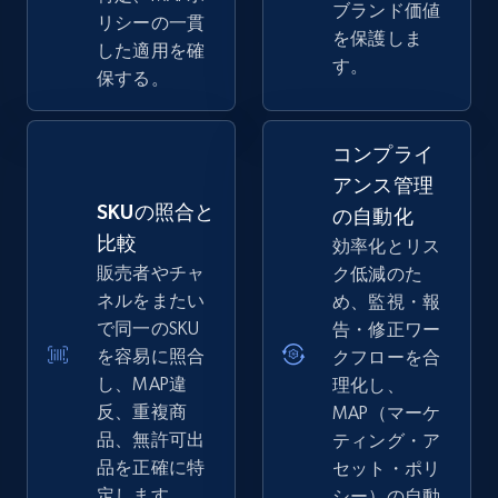
ブランド価値
リシーの一貫
を保護しま
した適用を確
す。
保する。
コンプライ
アンス管理
SKUの照合と
の自動化
比較
効率化とリス
販売者やチャ
ク低減のた
ネルをまたい
め、監視・報
で同一のSKU
告・修正ワー
を容易に照合
クフローを合
し、MAP違
理化し、
反、重複商
MAP（マーケ
品、無許可出
ティング・ア
品を正確に特
セット・ポリ
定します。
シー）の自動