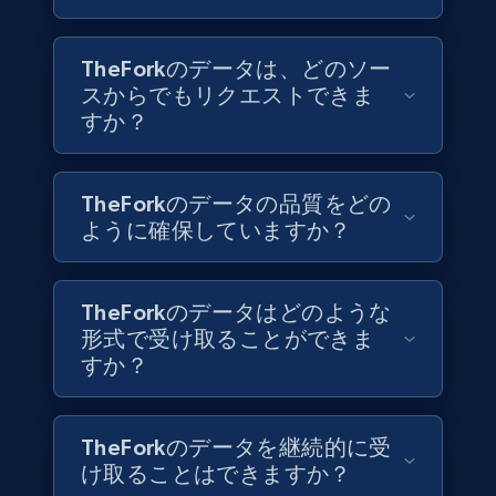
title, Description text, Benefits, Qualifications,
Job type, and more.
TheForkのデータは、どのソー
スからでもリクエストできま
Business
すか？
6.5K+
761+
今すぐ購入
TheForkのデータの品質をどの
ように確保していますか？
Companies information enriched dataset
URL, ID lc, Name lc, Country code lc, Locations
TheForkのデータはどのような
lc, Followers lc, Employees in linkedin lc, About
形式で受け取ることができま
lc, and more.
すか？
Business
強化された
TheForkのデータを継続的に受
け取ることはできますか？
6.3K+
539+
今すぐ購入