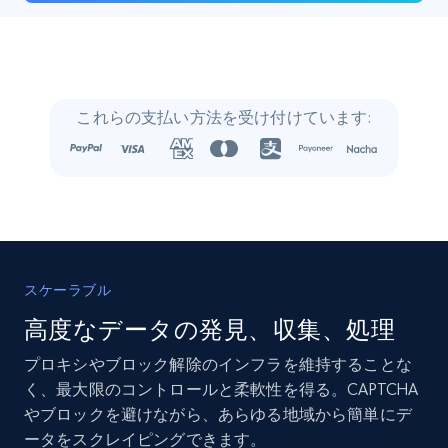
22.3K+
3.5K+
今すぐ購入
Crunchbase companies information
これらの支払い方法を受け付けています:
Name, URL, ID, Cb rank, Region, About,
Industries, Operating status, and more.
Business
人気
強化された
15.6K+
1.6K+
今すぐ購入
スケーラブル
高度なデータの発見、収集、処理
プロキシやブロック解除のインフラを維持することな
Linkedin job listings information
く、最大限のコントロールと柔軟性を得る。CAPTCHA
URL, Job posting id, Job title, Company name,
やブロックを避けながら、あらゆる地域から簡単にデ
Company id, Job location, Job summary, Job
ータをスクレイピングできます。