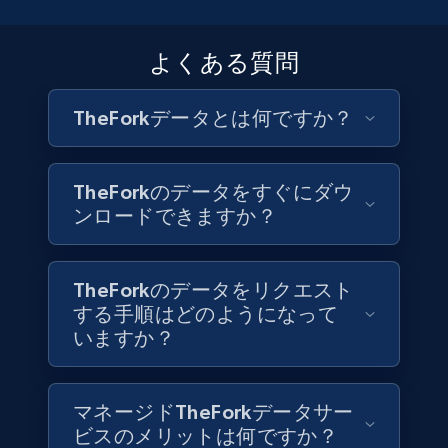
6.7K+
905+
今すぐ購入
よくある質問
TheForkデータとは何ですか？
Facebook - Pages Posts by Profile URL
URL, Post id, User url, User username raw,
Content, Date posted, Hashtags, Num
TheForkのデータをすぐにダウ
comments, and more.
ンロードできますか？
Social media
TheForkのデータをリクエスト
6.6K+
629+
今すぐ購入
する手順はどのようになって
いますか？
Indeed job listings information
マネージドTheForkデータサー
ビスのメリットは何ですか？
Jobid, Company name, Date posted parsed, Job