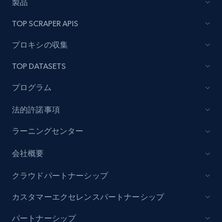
製品
eCommerce
TOP SCRAPER APIS
プロキシの収集
5.4K+
668+
今すぐ購入
TOP DATASETS
プログラム
Employees business enriched dataset
法的許諾事項
URL, Profile url, Linkedin num id, Avatar, Profile
name, Certifications, Profile location, Profile
ラーニングセンター
connections, and more.
会社概要
Business
強化された
クラウドパートナーシップ
5.3K+
384+
今すぐ購入
カスタマーエクセレンスパートナーシップ
パートナーシップ