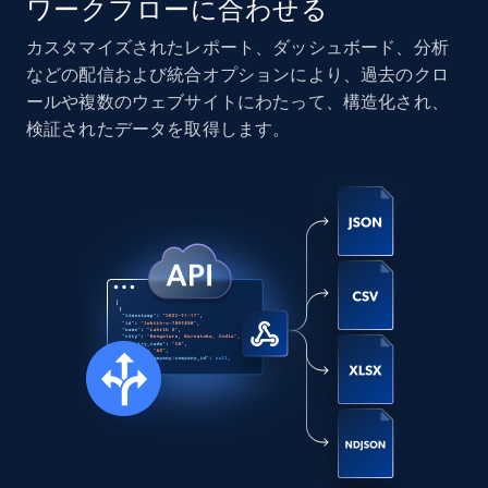
ワークフローに合わせる
カスタマイズされたレポート、ダッシュボード、分析
Instagram - Posts
などの配信および統合オプションにより、過去のクロ
URL, User posted, Description, Hashtags, Num
ールや複数のウェブサイトにわたって、構造化され、
comments, Date posted, Likes, Photos, and
検証されたデータを取得します。
more.
Social media
13.2K+
1.6K+
今すぐ購入
Zillow properties listing information
Zpid, City, State, HomeStatus, Address,
IsListingClaimedByCurrentSignedInUser,
IsCurrentSignedInAgentResponsible, Bedrooms,
and more.