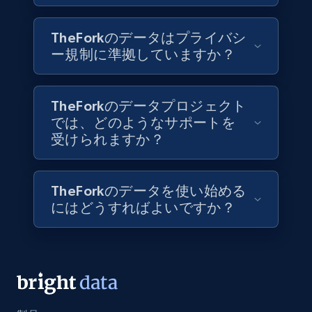
TheForkのデータはプライバシ
ー規制に準拠していますか？
Walmart - products
URL, Final price, Sku, Currency, Gtin,
Specifications, Image urls, Top reviews, and
TheForkのデータプロジェクト
more.
では、どのようなサポートを
受けられますか？
eCommerce
TheForkのデータを使い始める
5.6K+
875+
今すぐ購入
にはどうすればよいですか？
TikTok Shop
URL, Title, Available, Description, Currency, Initial
price, Final price, Discount percent, and more.