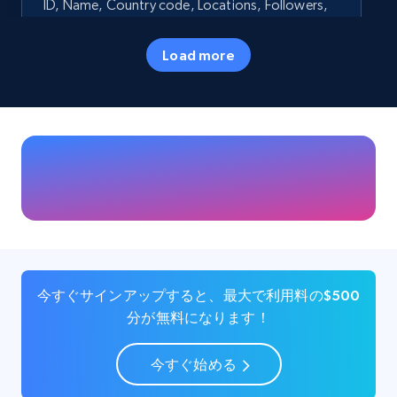
ID, Name, Country code, Locations, Followers,
Employees in linkedin, About, Specialties, and
more.
Load more
Business
人気
33.5K+
3.5K+
今すぐ購入
Instagram - Profiles
Account, Fbid, ID, Followers, Posts count, Is
business account, Is professional account, Is
今すぐサインアップすると、最大で利用料の$500
verified, and more.
分が無料になります！
Social media
今すぐ始める