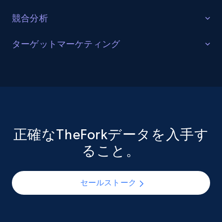
URL, Product name, Product rating, Product
競合分析
rating object, Product rating max, Rating,
Author name, Asin, and more.
改善された戦略
ターゲットマーケティング
eCommerce
他社のレストラン予約プラットフォームや施設の運営
読者層の充実
戦略に関する知見を得る。改善点を特定し、特定市場
で優位な競合他社を把握し、提携の可能性を探る。急
7.4K+
870+
今すぐ購入
ターゲット市場（食の嗜好、人気店、飲食習慣を含
速に進化する業界で競争力を維持し、常に情報を更新
む）への深い理解を得ましょう。TheForkのデータセッ
し続ける。
トを活用すれば、トレンドのレストランを特定し、関
心のある顧客リストを構築できます。これにより、タ
正確なTheForkデータを入手す
TikTok - Posts
ーゲットを絞ったマーケティングキャンペーンや広告
お問い合わせ
ること。
戦略を展開し、適切なメッセージを適切なタイミング
URL, Post id, Description, Create time, Digg
count, Share count, Collect count, Comment
で適切な人々に届けられます。
count, and more.
セールストーク
お問い合わせ
Social media