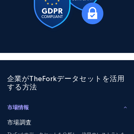
X (formerly Twitter) - Posts
ID, User posted, Name, Description, Date
posted, Photos, URL, Quoted post, and more.
Social media
10.3K+
1.2K+
今すぐ購入
企業がTheForkデータセットを活用
する方法
TikTok - Profiles
Account id, Nickname, Biography, Awg
engagement rate, Comment engagement rate,
市場情報
Like engagement rate, Bio link, Predicted lang,
and more.
市場調査