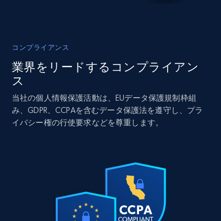
Real estate
人気
コンプライアンス
12K+
1.3K+
今すぐ購入
業界をリードするコンプライアン
ス
当社の個人情報保護活動は、EUデータ保護規制枠組
LinkedIn posts
み、GDPR、CCPAを含むデータ保護法を遵守し、プラ
URL, ID, User id, Use url, Title, Headline, Post
イバシー権の行使要求などを尊重します。
text, Date posted, and more.
Social media
11.3K+
1.5K+
今すぐ購入