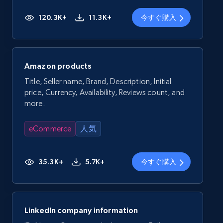
120.3K+
11.3K+
今すぐ購入
Amazon products
Title, Seller name, Brand, Description, Initial
price, Currency, Availability, Reviews count, and
more.
eCommerce
人気
35.3K+
5.7K+
今すぐ購入
LinkedIn company information