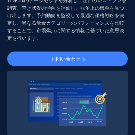
Social media
TheForkのデータセットを分析し、注目のレストランを
調査、空き状況の傾向を評価し、競争上の機会を見つ
け出します。予約動向を監視して最適な価格戦略を決
8.3K+
963+
今すぐ購入
定し、異なる飲食カテゴリーのパフォーマンスを比較
することで、市場焦点に関する情報に基づいた意思決
定を行います。
Youtube - Videos posts
お問い合わせ
URL, Title, Youtuber, Youtuber md5, Video url,
Video length, Likes, Views, and more.
Social media
8.1K+
714+
今すぐ購入
Amazon Reviews