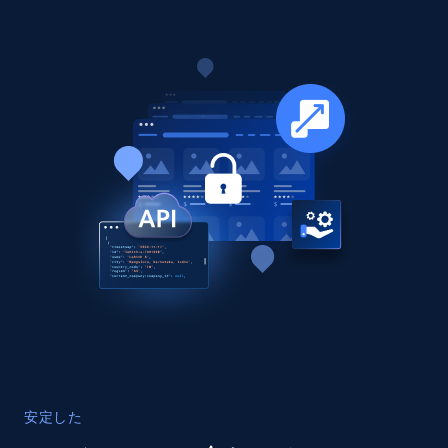
seniority level, and more.
Business
15.3K+
2.2K+
今すぐ購入
Google Maps full information
Place id, URL, Country, Name, Category,
Address, Description, Business details, and
more.
Business
13.2K+
1.7K+
今すぐ購入
安定した