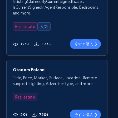
IsListingClaimedByCurrentSignedInUser,
IsCurrentSignedInAgentResponsible, Bedrooms,
and more.
Real estate
人気
12K+
1.3K+
今すぐ購入
Otodom Poland
Title, Price, Market, Surface, Location, Remote
support, Lighting, Advertiser type, and more.
Real estate
2K+
750+
今すぐ購入