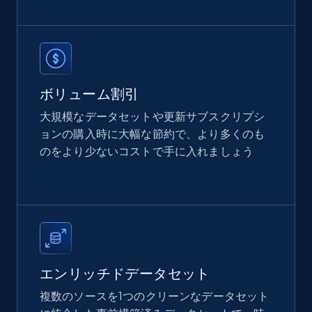
362+
10+
今すぐ購入
Properati Argentina and Colombia -
ボリューム割引
Properties Listings
大規模なデータセットや更新サブスクリプシ
Type, Name, Estrato, Habitaciones, Banos, M2,
ョンの購入時に大幅な節約で、より多くのも
Descripcion, Precio, and more.
のをより少ないコストで手に入れましょう
Real estate
361+
20+
今すぐ購入
エンリッチドデータセット
Infocasas Uruguay - Properties Listings
複数のソースを1つのクリーンなデータセット
URL, ID, Imagen, Descripcion, Precio, Ubicacion,