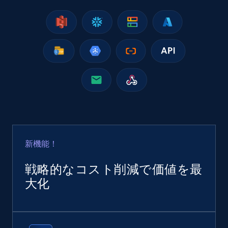
Real estate
627+
71+
今すぐ購入
Inmuebles24 Mexico - Properties Listings
URL, Title, GeneratedTitle, Description, Seller,
Precio, Publicado hace, CreatedDate, and more.
Real estate
新機能！
戦略的なコスト削減で価値を最
515+
47+
今すぐ購入
大化
Metrocuadrado - Properties Listings