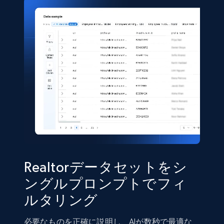
more.
Real estate
1.3K+
96+
今すぐ購入
Zoopla properties listing information
URL, Property type, Property title, Address,
Google map location, Virtual tour, Street view,
URL property, and more.
Realtorデータセットをシ
Real estate
ングルプロンプトでフィ
ルタリング
1.1K+
103+
今すぐ購入
必要なものを正確に説明し、AIが数秒で最適な