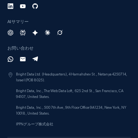
AIサマリー
お問い合わせ
Bright Data Ltd. (Headquarters), 4 Hamahshev St., Netanya 4250714,
Israel (POB 8025).
Bright Data, Inc., The Web Data Loft, 625 2nd St., San Francisco, CA
94107, United States.
Bright Data, Inc., 500 7th Ave, 9th Floor Office 9A1234, New York, NY
10018, United States.
IPPNグループ株式会社