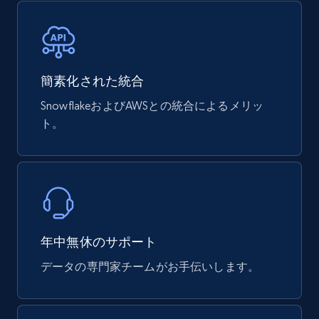
eCommerce
747+
39+
今すぐ購入
簡素化された統合
SnowflakeおよびAWSとの統合によるメリッ
ト。
Google Play Store reviews
URL, Review id, Reviewer name, Review date,
Review rating, Review, Found helpful, App url, and
more.
eCommerce
年中無休のサポート
データの専門家チームがお手伝いします。
740+
39+
今すぐ購入