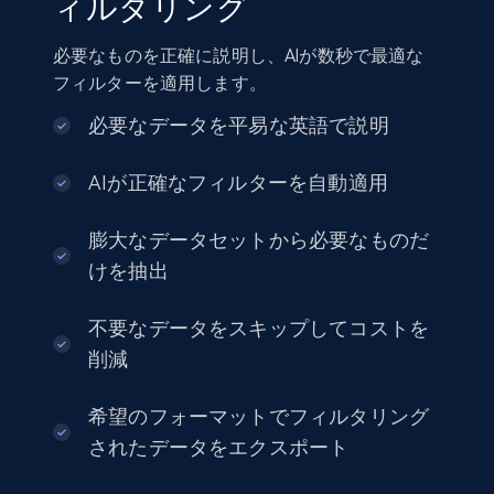
ィルタリング
Amazon sellers info
Seller id, URL, Seller name, Description, Detailed
必要なものを正確に説明し、AIが数秒で最適な
info, Stars, Feedbacks, Return policy, and more.
フィルターを適用します。
eCommerce
必要なデータを平易な英語で説明
AIが正確なフィルターを自動適用
2.5K+
378+
今すぐ購入
膨大なデータセットから必要なものだ
けを抽出
eBay
不要なデータをスキップしてコストを
URL, Product id, Title, Seller name, Seller rating,
削減
Seller reviews, Breadcrumbs, Root category, and
more.
希望のフォーマットでフィルタリング
eCommerce
されたデータをエクスポート