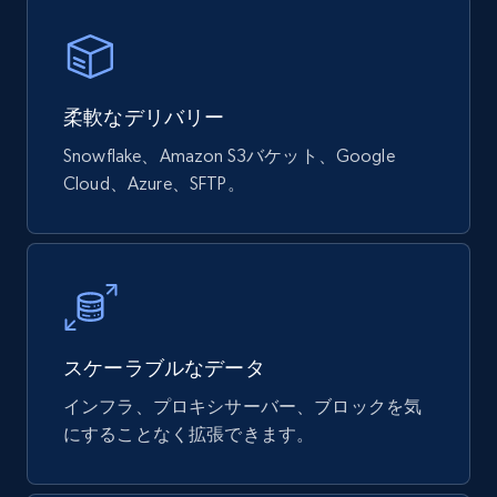
Google Shopping products search US
URL, Product id, Title, Final price, Initial price,
Currency, Rating, Reviews count, and more.
柔軟なデリバリー
eCommerce
Snowflake、Amazon S3バケット、Google
Cloud、Azure、SFTP。
822+
40+
今すぐ購入
Wayfair products
URL, Product id, Title, Rating, Reviews count,
Initial price, Discount, Final price, and more.
スケーラブルなデータ
インフラ、プロキシサーバー、ブロックを気
eCommerce
にすることなく拡張できます。