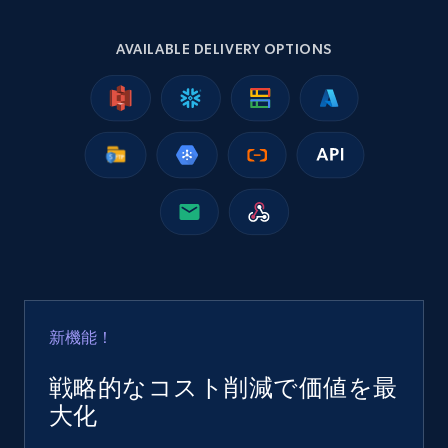
2.5K+
359+
今すぐ購入
AVAILABLE DELIVERY OPTIONS
Google Shopping
URL, Product id, Title, Product description,
Rating, Reviews count, Images, Variations, and
more.
eCommerce
2.4K+
199+
今すぐ購入
新機能！
戦略的なコスト削減で価値を最
Amazon products global dataset
大化
Title, Seller name, Brand, Description, Initial