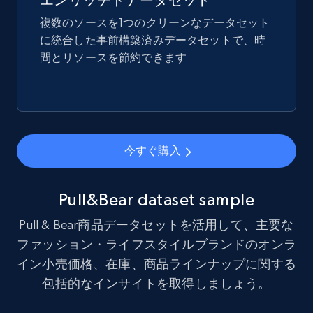
エンリッチドデータセット
more.
複数のソースを1つのクリーンなデータセット
に統合した事前構築済みデータセットで、時
eCommerce
間とリソースを節約できます
1.7K+
254+
今すぐ購入
今すぐ購入
Amazon products search
Asin, URL, Name, Sponsored, Initial price, Final
price, Currency, Sold, and more.
Pull&Bear dataset sample
Pull & Bear商品データセットを活用して、主要な
eCommerce
ファッション・ライフスタイルブランドのオンラ
イン小売価格、在庫、商品ラインナップに関する
1.6K+
181+
今すぐ購入
包括的なインサイトを取得しましょう。