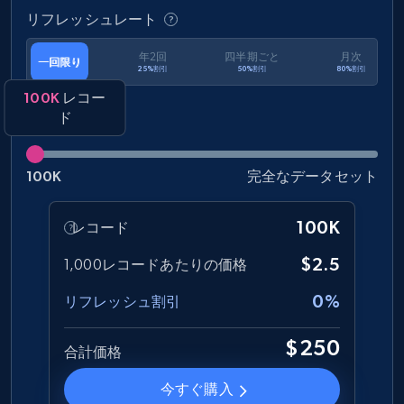
リフレッシュレート
eCommerce
年2回
四半期ごと
月次
一回限り
25%割引
50%割引
80%割引
1.2K+
132+
今すぐ購入
100K
レコー
ド
100K
完全なデータセット
Zara - Products
Category id, Product id, Product name, Price,
Currency, Colour code, Colour, Description, and
100K
レコード
more.
$2.5
1,000レコードあたりの価格
eCommerce
0%
リフレッシュ割引
$250
合計価格
1.2K+
208+
今すぐ購入
今すぐ購入