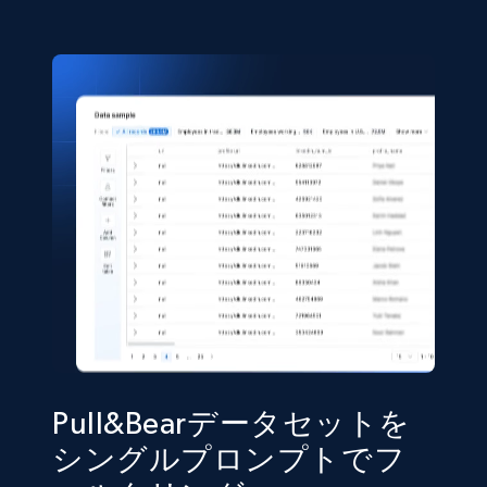
eCommerce
5.4K+
667+
今すぐ購入
Shein- Products
Product name, Description, Initial price, Final
price, Currency, In stock, Color, Size, and more.
eCommerce
2.8K+
388+
今すぐ購入
Pull&Bearデータセットを
シングルプロンプトでフ