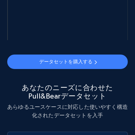
912+
88+
今すぐ購入
Ozon.ru products
URL, Sku, Breadcrumbs, Name, Rating, Review
count, Description, Image, and more.
データセットを購入する
eCommerce
897+
114+
今すぐ購入
あなたのニーズに合わせた
Pull&Bearデータセット
あらゆるユースケースに対応した使いやすく構造
Sephora products
化されたデータセットを入手
URL, ID, Name, Sku, In stock, Regular price,
Actual price, Unit price, and more.