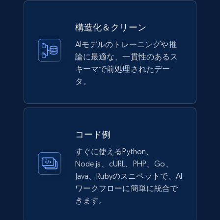
991+
162+
今すぐ購入
構造化＆クリーン
AIモデルのトレーニングや推
論に最適な、一貫性のあるス
キーマで前処理されたデー
Lazada - Products
タ。
URL, Title, Rating, Reviews, Initial price, Final
price, Currency, Stock, and more.
eCommerce
コード例
すぐに使えるPython、
988+
160+
今すぐ購入
Node.js、cURL、PHP、Go、
Java、Rubyのスニペットで、AI
ワークフローに簡単に統合で
きます。
Ikea - Products