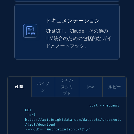
Description, In stock, Color, Size, Reviews
count, Main image, Category url, Category, and
more.
ドキュメンテーション
eCommerce
ChatGPT、Claude、その他の
LLM統合のための包括的なガイ
ドとノートブック。
943+
151+
今すぐ購入
Walmart sellers info
ジャバ
パイソ
Seller id, URL, Catalog seller id, Seller name, Seller
cURL
スクリ
Java
ルビー
ン
display name, Seller email, Seller phone, Seller
プト
about us, and more.
curl --request 
GET 

eCommerce
--url 
https://api.brightdata.com/datasets/snapshots
/{id}/download 

--ヘッダー 'Authorization：ベアラ
'
