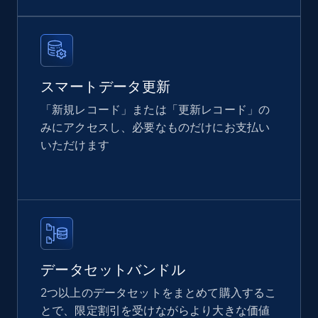
price, Currency, Availability, Reviews count, and
more.
eCommerce
スマートデータ更新
2.1K+
375+
今すぐ購入
「新規レコード」または「更新レコード」の
みにアクセスし、必要なものだけにお支払い
いただけます
Home Depot US
URL, Domain, Country code, Model number,
Sku, Product id, Product name, Manufacturer,
and more.
eCommerce
データセットバンドル
2つ以上のデータセットをまとめて購入するこ
とで、限定割引を受けながらより大きな価値
2.1K+
353+
今すぐ購入