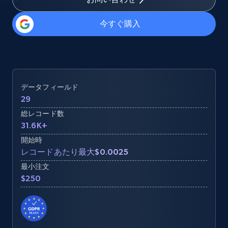
今すぐ購入
データフィールド
29
総レコード数
31.6K+
開始時
レコードあたり最大$0.0025
最小注文
$250