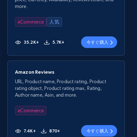
more.
eCommerce
人気
35.2K+
5.7K+
今すぐ購入
Amazon Reviews
URL, Product name, Product rating, Product
rating object, Product rating max, Rating,
Author name, Asin, and more.
eCommerce
7.4K+
870+
今すぐ購入