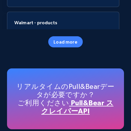
Walmart - products
URL, Final price, Sku, Currency, Gtin,
Specifications, Image urls, Top reviews, and
Load more
more.
eCommerce
5.6K+
875+
今すぐ購入
リアルタイムのPull&Bearデー
タが必要ですか？
ご利用ください
Pull&Bear ス
TikTok Shop
クレイパーAPI
URL, Title, Available, Description, Currency, Initial
price, Final price, Discount percent, and more.