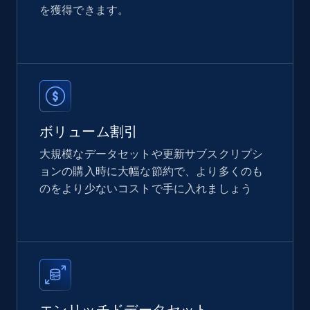
を獲得できます。
Etsy
URL, Product id, Listing inventory id, Title, Rating,
Reviews count shop, Reviews count item, Initial
price, and more.
ボリューム割引
eCommerce
大規模なデータセットや更新サブスクリプシ
ョンの購入時に大幅な節約で、より多くのも
のをより少ないコストで手に入れましょう
1.9K+
322+
今すぐ購入
Amazon best seller products
Title, Seller name, Brand, Description, Initial
price, Final price, Final price high, Currency, and