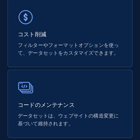
821+
80+
今すぐ購入
Digikey - Products
コスト削減
Product url, Category url, Part number,
フィルターやフォーマットオプションを使っ
Description, Manufacturer, Manufacturer url,
て、データセットをカスタマイズできます。
Datasheet url, Rohs compliant, and more.
eCommerce
775+
80+
今すぐ購入
コードのメンテナンス
データセットは、ウェブサイトの構造変更に
mercadolivre.com.br products
基づいて維持されます。
URL, Product id, Title, Breadcrumbs, Category,
Tags, Final price, Original price, and more.