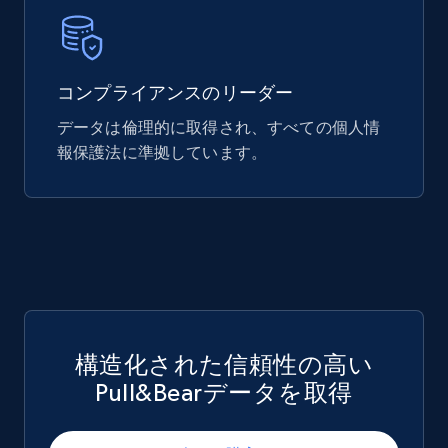
Mouser - Products
Product url, Category url, Mouser part num, Mfr
コンプライアンスのリーダー
part number, Manufacturer, Image, Image high,
Manufacturer url, and more.
データは倫理的に取得され、すべての個人情
報保護法に準拠しています。
eCommerce
717+
91+
今すぐ購入
構造化された信頼性の高い
Pull&Bearデータを取得