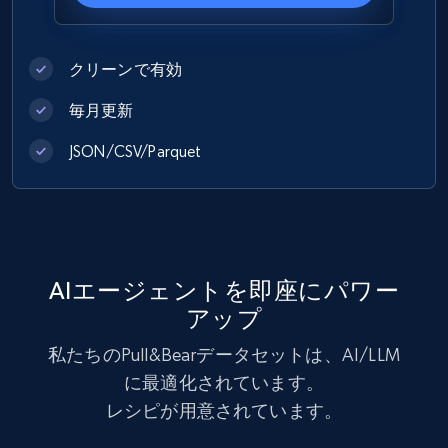
Best Buy products
クリーンで有効
URL, Product id, Title, Images, Final price,
Currency, Discount, Initial price, and more.
毎月更新
eCommerce
JSON/CSV/Parquet
1.1K+
149+
今すぐ購入
AIエージェントを即座にパワー
Lowes.com
アップ
URL, Domain, Marketplace pn, Sku, Other pn,
私たちのPull&Bearデータセットは、AI/LLM
Model number, Gtin ean pn, Product name, and
に最適化されています。
more.
レシピが用意されています。
eCommerce