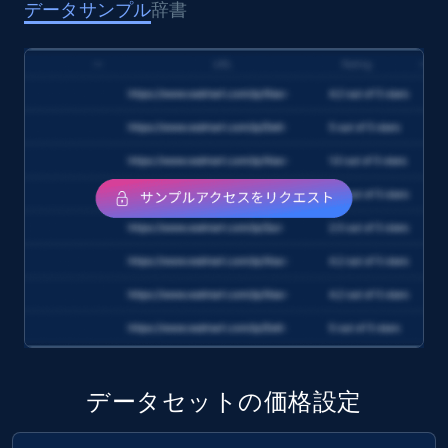
データサンプル
辞書
Target
URL, Product id, Title, Product description,
Rating, Reviews count, Initial price, Discount,
and more.
eCommerce
1.3K+
175+
今すぐ購入
Amazon Walmart
URL, Title amazon, Seller name amazon, Brand
amazon, Description amazon, Initial price
データセットの価格設定
amazon, Currency amazon, Availability amazon,
and more.