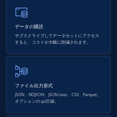
eCommerce
877+
124+
今すぐ購入
データの購読
サブスクライブしてデータセットにアクセス
すると、コストが大幅に削減されます。
Naver products
URL, Product id, Title, Original price, Final price,
Discount rate, Currency, Description, and more.
eCommerce
ファイル出力形式
838+
46+
今すぐ購入
JSON、NDJSON、JSON Lines、CSV、Parquet。
オプションの.gz圧縮。