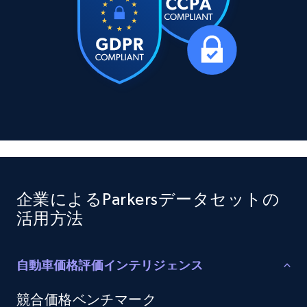
X (formerly Twitter) - Posts
ID, User posted, Name, Description, Date
posted, Photos, URL, Quoted post, and more.
Social media
10.4K+
1.2K+
今すぐ購入
企業によるParkersデータセットの
活用方法
TikTok - Profiles
Account id, Nickname, Biography, Awg
engagement rate, Comment engagement rate,
自動車価格評価インテリジェンス
Like engagement rate, Bio link, Predicted lang,
and more.
競合価格ベンチマーク