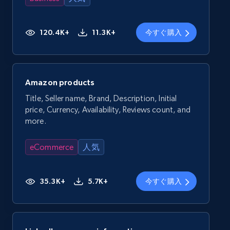
120.4K+
11.3K+
今すぐ購入
Amazon products
Title, Seller name, Brand, Description, Initial
price, Currency, Availability, Reviews count, and
more.
eCommerce
人気
35.3K+
5.7K+
今すぐ購入