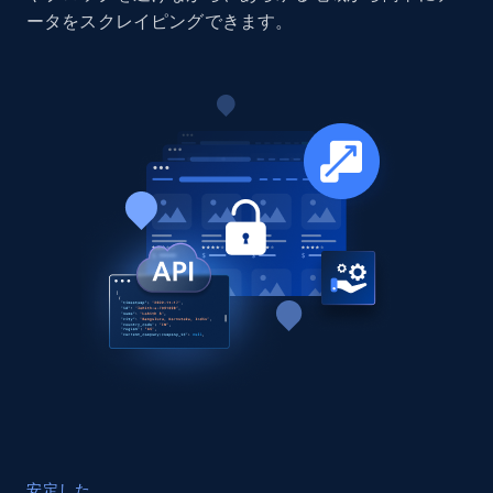
Company id, Job location, Job summary, Job
ータをスクレイピングできます。
seniority level, and more.
Business
15.3K+
2.2K+
今すぐ購入
Google Maps full information
Place id, URL, Country, Name, Category,
Address, Description, Business details, and
more.
Business
13.3K+
1.7K+
今すぐ購入
安定した