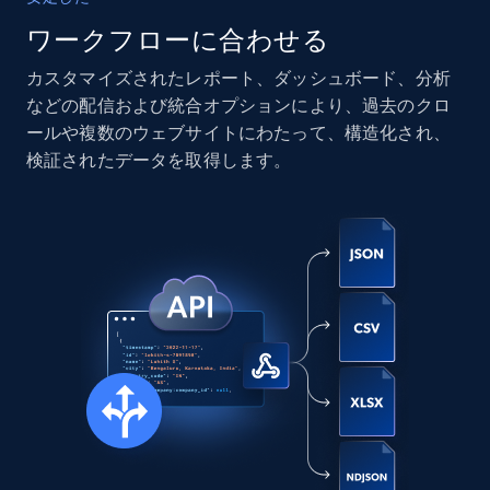
ワークフローに合わせる
カスタマイズされたレポート、ダッシュボード、分析
Instagram - Posts
などの配信および統合オプションにより、過去のクロ
URL, User posted, Description, Hashtags, Num
ールや複数のウェブサイトにわたって、構造化され、
comments, Date posted, Likes, Photos, and
検証されたデータを取得します。
more.
Social media
13.2K+
1.6K+
今すぐ購入
Zillow properties listing information
Zpid, City, State, HomeStatus, Address,
IsListingClaimedByCurrentSignedInUser,