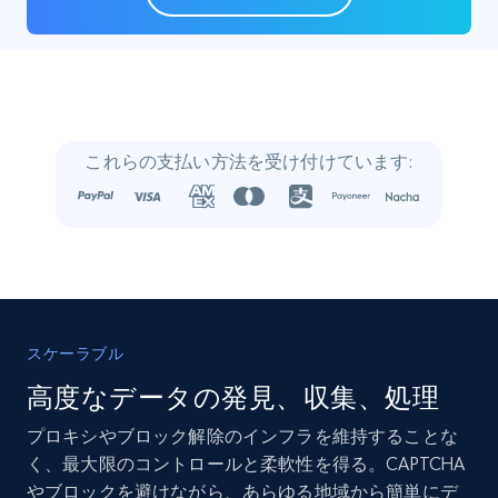
22.3K+
3.5K+
今すぐ購入
Crunchbase companies information
これらの支払い方法を受け付けています:
Name, URL, ID, Cb rank, Region, About,
Industries, Operating status, and more.
Business
人気
強化された
15.6K+
1.6K+
今すぐ購入
スケーラブル
高度なデータの発見、収集、処理
プロキシやブロック解除のインフラを維持することな
Linkedin job listings information
く、最大限のコントロールと柔軟性を得る。CAPTCHA
URL, Job posting id, Job title, Company name,
やブロックを避けながら、あらゆる地域から簡単にデ