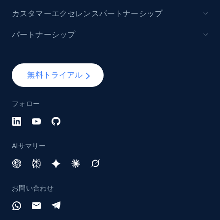
カスタマーエクセレンスパートナーシップ
パートナーシップ
YouTube - Channels
URL, Handle, Handle md5, Banner img, Profile
image, Name, Subscribers, Description, and
more.
無料トライアル
Social media
フォロー
4.5K+
508+
今すぐ購入
AIサマリー
Reddit- Posts
お問い合わせ
Post id, URL, User posted, Title, Description,
Num comments, Date posted, Community
name, and more.