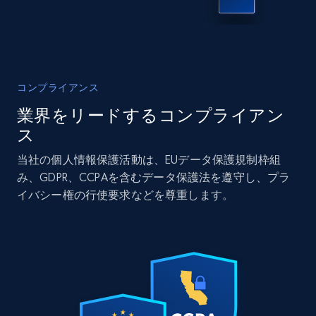
IsCurrentSignedInAgentResponsible, Bedrooms,
and more.
Real estate
人気
コンプライアンス
12K+
1.3K+
今すぐ購入
業界をリードするコンプライアン
ス
当社の個人情報保護活動は、EUデータ保護規制枠組
LinkedIn posts
み、GDPR、CCPAを含むデータ保護法を遵守し、プラ
URL, ID, User id, Use url, Title, Headline, Post
イバシー権の行使要求などを尊重します。
text, Date posted, and more.
Social media
11.3K+
1.5K+
今すぐ購入