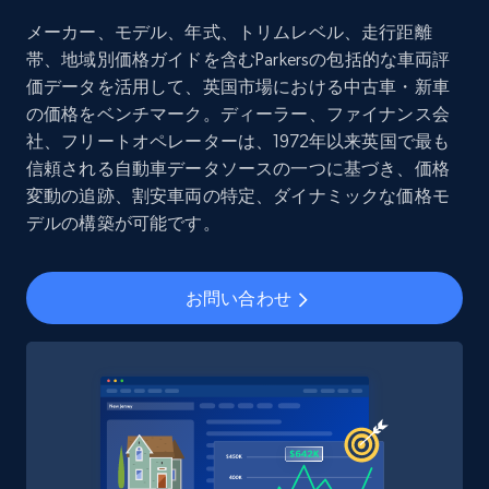
Social media
メーカー、モデル、年式、トリムレベル、走行距離
帯、地域別価格ガイドを含むParkersの包括的な車両評
価データを活用して、英国市場における中古車・新車
8.3K+
963+
今すぐ購入
の価格をベンチマーク。ディーラー、ファイナンス会
社、フリートオペレーターは、1972年以来英国で最も
信頼される自動車データソースの一つに基づき、価格
変動の追跡、割安車両の特定、ダイナミックな価格モ
Youtube - Videos posts
デルの構築が可能です。
URL, Title, Youtuber, Youtuber md5, Video url,
Video length, Likes, Views, and more.
お問い合わせ
Social media
8.1K+
716+
今すぐ購入