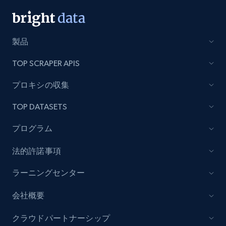
price, Final price, Discount percent, and more.
eCommerce
製品
TOP SCRAPER APIS
5.4K+
668+
今すぐ購入
プロキシの収集
TOP DATASETS
Employees business enriched dataset
プログラム
URL, Profile url, Linkedin num id, Avatar, Profile
name, Certifications, Profile location, Profile
法的許諾事項
connections, and more.
ラーニングセンター
Business
強化された
会社概要
5.3K+
384+
今すぐ購入
クラウドパートナーシップ