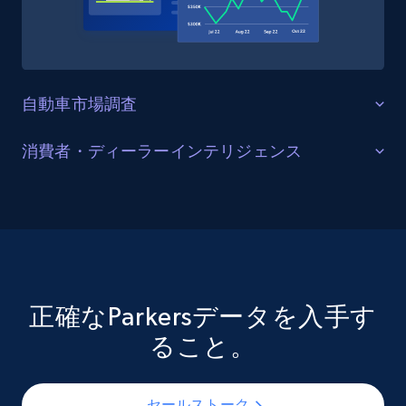
Amazon Reviews
URL, Product name, Product rating, Product
rating object, Product rating max, Rating,
Author name, Asin, and more.
自動車市場調査
eCommerce
市場トレンド分析
消費者・ディーラーインテリジェンス
新車レビュー、スペック、燃費評価、維持費をカバー
7.4K+
870+
今すぐ購入
リード獲得と在庫最適化
するParkersの構造化データを分析し、車両カテゴリー
全体における消費者嗜好の変化、セグメントシフト、
販売車両、リース案件、ディーラー掲載情報、価格帯
需要パターンを特定。調査チームや自動車メーカー
などのParkers公開リストデータを活用して、売買機会
TikTok - Posts
は、特定のメーカーやモデルがどのようにポジショニ
の特定、在庫判断の最適化、競合ディーラー活動の監
ング・評価・レビューされているかを監視し、英国自
視が可能。ファイナンスブローカー、リマーケティン
URL, Post id, Description, Create time, Digg
正確なParkersデータを入手す
動車市場における製品開発と市場投入戦略を導くこと
count, Share count, Collect count, Comment
グプラットフォーム、独立系ディーラーは、ライブ市
ること。
count, and more.
ができます。
場の需給を構造的に把握し、仕入れと処分の戦略を強
化できます。
Social media
セールストーク