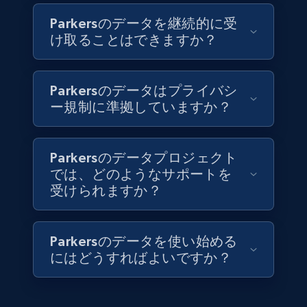
6.3K+
539+
今すぐ購入
Parkersのデータを継続的に受
け取ることはできますか？
Walmart - products
Parkersのデータはプライバシ
URL, Final price, Sku, Currency, Gtin,
ー規制に準拠していますか？
Specifications, Image urls, Top reviews, and
more.
Parkersのデータプロジェクト
eCommerce
では、どのようなサポートを
受けられますか？
5.6K+
875+
今すぐ購入
Parkersのデータを使い始める
にはどうすればよいですか？
TikTok Shop
URL, Title, Available, Description, Currency, Initial