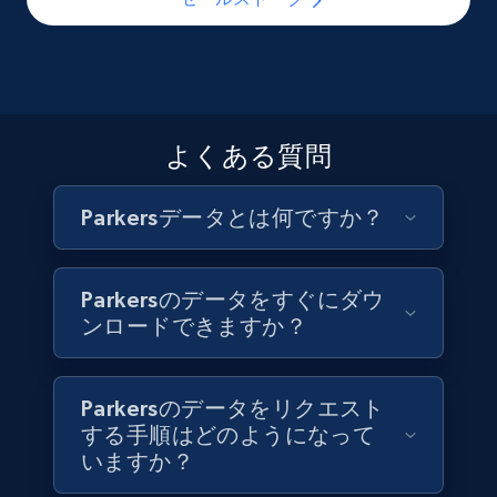
お問い合わせ
お問い合わせ
6.7K+
905+
今すぐ購入
よくある質問
Facebook - Pages Posts by Profile URL
URL, Post id, User url, User username raw,
Parkersデータとは何ですか？
Content, Date posted, Hashtags, Num
comments, and more.
Parkersのデータをすぐにダウ
Social media
ンロードできますか？
6.6K+
629+
今すぐ購入
Parkersのデータをリクエスト
する手順はどのようになって
いますか？
Indeed job listings information