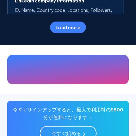
LinkedIn company information
ID, Name, Country code, Locations, Followers,
Employees in linkedin, About, Specialties, and
more.
Load more
Business
人気
33.5K+
3.5K+
今すぐ購入
Instagram - Profiles
Account, Fbid, ID, Followers, Posts count, Is
business account, Is professional account, Is
今すぐサインアップすると、最大で利用料の$500
verified, and more.
分が無料になります！
Social media
今すぐ始める