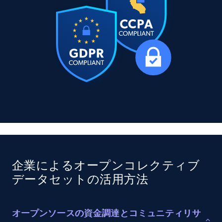
11.3K+
1.5K+
今すぐ購入
X (formerly Twitter) - Posts
ID, User posted, Name, Description, Date
posted, Photos, URL, Quoted post, and more.
Social media
10.4K+
1.2K+
今すぐ購入
企業によるオープンコレクティブ
データセットの活用方法
TikTok - Profiles
Account id, Nickname, Biography, Awg
engagement rate, Comment engagement rate,
オープンソースの資金調達とコミュニティリサ
Like engagement rate, Bio link, Predicted lang,