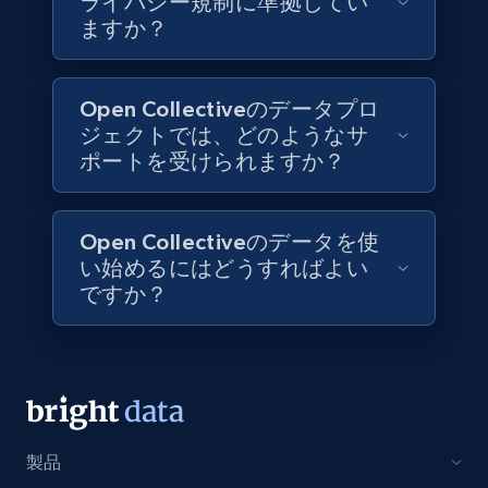
ライバシー規制に準拠してい
TikTok Shop
ますか？
URL, Title, Available, Description, Currency, Initial
price, Final price, Discount percent, and more.
Open Collectiveのデータプロ
eCommerce
ジェクトでは、どのようなサ
ポートを受けられますか？
5.4K+
668+
今すぐ購入
Open Collectiveのデータを使
い始めるにはどうすればよい
ですか？
Employees business enriched dataset
URL, Profile url, Linkedin num id, Avatar, Profile
name, Certifications, Profile location, Profile
connections, and more.
Business
強化された
製品