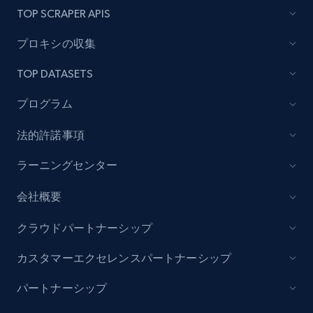
5.3K+
384+
今すぐ購入
TOP SCRAPER APIS
プロキシの収集
TOP DATASETS
YouTube - Channels
URL, Handle, Handle md5, Banner img, Profile
プログラム
image, Name, Subscribers, Description, and
more.
法的許諾事項
ラーニングセンター
Social media
会社概要
4.5K+
508+
今すぐ購入
クラウドパートナーシップ
カスタマーエクセレンスパートナーシップ
Reddit- Posts
パートナーシップ
Post id, URL, User posted, Title, Description,