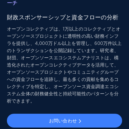
ーチ
and more.
財政スポンサーシップと資金フローの分析
Social media
オープンコレクティブは、1万以上のコレクティブとオ
ープンソースプロジェクトに透明性の高い財務インフ
8.3K+
963+
今すぐ購入
ラを提供し、4,000万ドル以上を管理し、600万件以上
のトランザクションを公開記録しています。研究者、
財団、オープンソースエコシステムアナリストは、構
造化されたオープンコレクティブデータを活用して、
Youtube - Videos posts
オープンソースプロジェクトやコミュニティグループ
URL, Title, Youtuber, Youtuber md5, Video url,
への資金フローを追跡し、最も多くの貢献を集めるコ
Video length, Likes, Views, and more.
レクティブを特定し、オープンソース資金調達エコシ
ステム全体の財務健全性と持続可能性のパターンを分
Social media
析できます。
8.1K+
716+
今すぐ購入
お問い合わせ