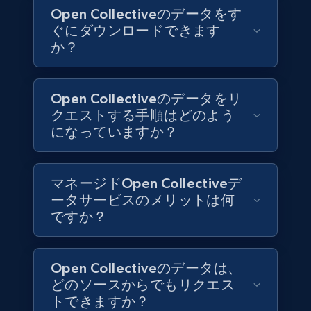
Open Collectiveのデータをす
Indeed job listings information
ぐにダウンロードできます
Jobid, Company name, Date posted parsed, Job
か？
title, Description text, Benefits, Qualifications,
Job type, and more.
Open Collectiveのデータをリ
Business
クエストする手順はどのよう
になっていますか？
6.5K+
762+
今すぐ購入
マネージドOpen Collectiveデ
ータサービスのメリットは何
ですか？
Companies information enriched dataset
URL, ID lc, Name lc, Country code lc, Locations
lc, Followers lc, Employees in linkedin lc, About
Open Collectiveのデータは、
lc, and more.
どのソースからでもリクエス
トできますか？
Business
強化された