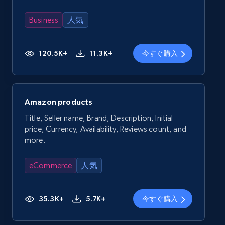
Business
人気
120.5K+
11.3K+
今すぐ購入
Amazon products
Title, Seller name, Brand, Description, Initial
price, Currency, Availability, Reviews count, and
more.
eCommerce
人気
35.3K+
5.7K+
今すぐ購入