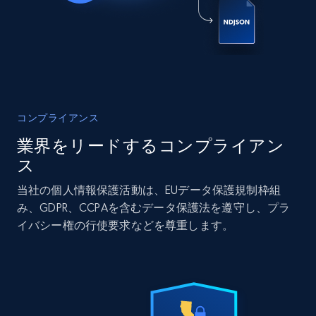
Zpid, City, State, HomeStatus, Address,
IsListingClaimedByCurrentSignedInUser,
IsCurrentSignedInAgentResponsible, Bedrooms,
and more.
Real estate
人気
コンプライアンス
12.1K+
1.3K+
今すぐ購入
業界をリードするコンプライアン
ス
当社の個人情報保護活動は、EUデータ保護規制枠組
LinkedIn posts
み、GDPR、CCPAを含むデータ保護法を遵守し、プラ
URL, ID, User id, Use url, Title, Headline, Post
イバシー権の行使要求などを尊重します。
text, Date posted, and more.
Social media