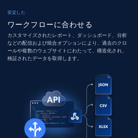
13.3K+
1.7K+
今すぐ購入
安定した
ワークフローに合わせる
カスタマイズされたレポート、ダッシュボード、分析
Instagram - Posts
などの配信および統合オプションにより、過去のクロ
URL, User posted, Description, Hashtags, Num
ールや複数のウェブサイトにわたって、構造化され、
comments, Date posted, Likes, Photos, and
検証されたデータを取得します。
more.
Social media
13.2K+
1.6K+
今すぐ購入
Zillow properties listing information