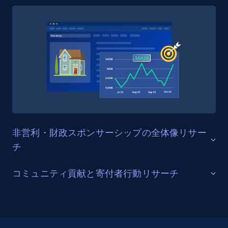
Amazon Reviews
URL, Product name, Product rating, Product
rating object, Product rating max, Rating,
Author name, Asin, and more.
eCommerce
7.4K+
872+
今すぐ購入
非営利・財政スポンサーシップの全体像リサー
チ
財政ホストとコレクティブ構造の分析
コミュニティ貢献と寄付者行動リサーチ
TikTok - Posts
URL, Post id, Description, Create time, Digg
オープンコレクティブは、オープンソースプロジェク
貢献パターンと寄付者活動の追跡
count, Share count, Collect count, Comment
トから相互扶助グループまで多様なコミュニティを支
count, and more.
援する、オープンソースコレクティブ、オープンコレ
プラットフォーム全体で100万件以上の寄付を受け取っ