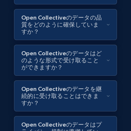
Open Collectiveのデータの品
6.3K+
541+
今すぐ購入
質をどのように確保していま
すか？
Walmart - products
Open Collectiveのデータはど
URL, Final price, Sku, Currency, Gtin,
のような形式で受け取ること
Specifications, Image urls, Top reviews, and
ができますか？
more.
eCommerce
Open Collectiveのデータを継
続的に受け取ることはできま
すか？
5.6K+
878+
今すぐ購入
Open Collectiveのデータはプ