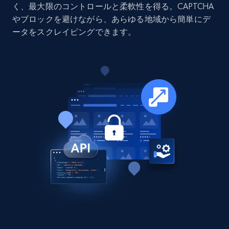
く、最大限のコントロールと柔軟性を得る。CAPTCHA
URL, Job posting id, Job title, Company name,
やブロックを避けながら、あらゆる地域から簡単にデ
Company id, Job location, Job summary, Job
ータをスクレイピングできます。
seniority level, and more.
Business
15.3K+
2.2K+
今すぐ購入
Google Maps full information
Place id, URL, Country, Name, Category,
Address, Description, Business details, and
more.
Business