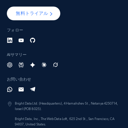
Num comments, Date posted, Community
name, and more.
無料トライアル
Social media
フォロー
4.5K+
432+
今すぐ購入
AIサマリー
Glassdoor companies overview information
ID, Company, Ratings overall, Details size,
お問い合わせ
Details founded, Details type, Country code,
Company type, and more.
Bright Data Ltd. (Headquarters), 4 Hamahshev St., Netanya 4250714,
Business
人気
強化された
Israel (POB 8025).
Bright Data, Inc., The Web Data Loft, 625 2nd St., San Francisco, CA
94107, United States.
4.3K+
381+
今すぐ購入