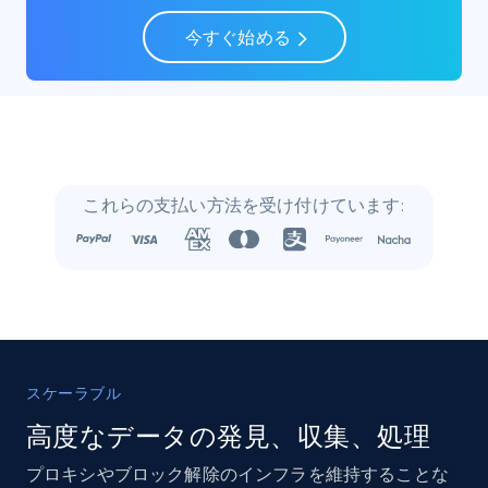
Social media
今すぐ始める
22.4K+
3.5K+
今すぐ購入
Crunchbase companies information
これらの支払い方法を受け付けています:
Name, URL, ID, Cb rank, Region, About,
Industries, Operating status, and more.
Business
人気
強化された
15.6K+
1.6K+
今すぐ購入
スケーラブル
高度なデータの発見、収集、処理
プロキシやブロック解除のインフラを維持することな
Linkedin job listings information