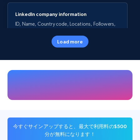
LinkedIn company information
ID, Name, Country code, Locations, Followers,
Employees in linkedin, About, Specialties, and
more.
Load more
Business
人気
33.6K+
3.5K+
今すぐ購入
Instagram - Profiles
Account, Fbid, ID, Followers, Posts count, Is
business account, Is professional account, Is
今すぐサインアップすると、最大で利用料の$500
verified, and more.
分が無料になります！