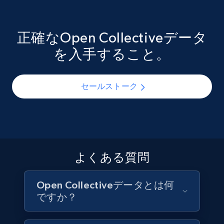
クティブヨーロッパ、ソーシャルチェンジネストなど
たオープンコレクティブは、個人や組織がオープンソ
Social media
多様な財政スポンサーを擁しています。政策研究者、
ースおよびコミュニティプロジェクトをどのように資
非営利戦略家、助成機関は、構造化されたオープンコ
金援助するかに関する豊富な公開データを生成してい
正確なOpen Collectiveデータ
レクティブデータを活用して財政スポンサーシップの
ます。慈善研究者、プラットフォームエコノミスト、
6.7K+
906+
今すぐ購入
を入手すること。
全体像をマッピングし、異なるホストモデルが非法人
コミュニティファンドマネージャーは、構造化された
グループをどのように支援するかを追跡し、地域や課
寄付データを活用して、大規模な寄付者行動を分析
題領域を横断してコレクティブの活動と成長をベンチ
し、季節的な寄付パターンを特定し、コレクティブの
セールストーク
マークできます。
種類別の平均寄付額を追跡し、コミュニティ主導の取
Facebook - Pages Posts by Profile URL
り組みへの継続的な財政支援を促進する要因を理解で
URL, Post id, User url, User username raw,
きます。
Content, Date posted, Hashtags, Num
お問い合わせ
comments, and more.
お問い合わせ
よくある質問
Social media
Open Collectiveデータとは何
6.6K+
629+
今すぐ購入
ですか？