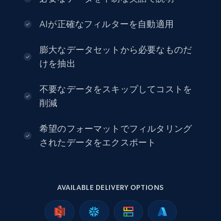
AIが正確なフィルターを自動適用
2.8K+
388+
今すぐ購入
膨大なデータセットから必要なものだ
けを抽出
Amazon sellers info
不要なデータをスキップしてコストを
Seller id, URL, Seller name, Description, Detailed
削減
info, Stars, Feedbacks, Return policy, and more.
希望のフォーマットでフィルタリング
eCommerce
されたデータをエクスポート
2.5K+
378+
今すぐ購入
AVAILABLE DELIVERY OPTIONS
eBay