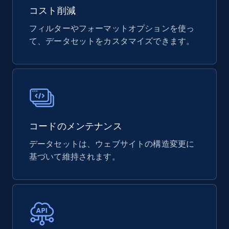
URL, Product id, Title, Rating, Reviews count,
コスト削減
Initial price, Discount, Final price, and more.
フィルターやフォーマットオプションを使っ
て、データセットをカスタマイズできます。
eCommerce
821+
80+
今すぐ購入
コードのメンテナンス
Digikey - Products
データセットは、ウェブサイトの構造変更に
Product url, Category url, Part number,
Description, Manufacturer, Manufacturer url,
基づいて維持されます。
Datasheet url, Rohs compliant, and more.
eCommerce
775+
80+
今すぐ購入