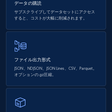
データの購読
サブスクライブしてデータセットにアクセス
すると、コストが大幅に削減されます。
Sephora products
URL, ID, Name, Sku, In stock, Regular price,
Actual price, Unit price, and more.
eCommerce
ファイル出力形式
878+
124+
今すぐ購入
JSON、NDJSON、JSON Lines、CSV、Parquet。
オプションの.gz圧縮。
Naver products
URL, Product id, Title, Original price, Final price,
Discount rate, Currency, Description, and more.