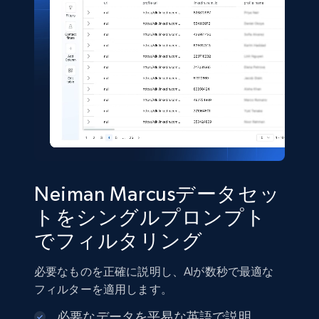
TikTok Shop
URL, Title, Available, Description, Currency, Initial
price, Final price, Discount percent, and more.
eCommerce
5.4K+
667+
今すぐ購入
Neiman Marcusデータセッ
トをシングルプロンプト
でフィルタリング
Shein- Products
Product name, Description, Initial price, Final
必要なものを正確に説明し、AIが数秒で最適な
price, Currency, In stock, Color, Size, and more.
フィルターを適用します。
必要なデータを平易な英語で説明
eCommerce