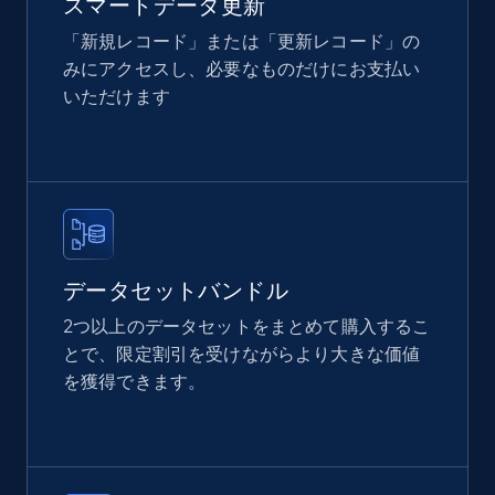
スマートデータ更新
2.4K+
199+
今すぐ購入
「新規レコード」または「更新レコード」の
みにアクセスし、必要なものだけにお支払い
いただけます
Home Depot US
URL, Domain, Country code, Model number,
Sku, Product id, Product name, Manufacturer,
and more.
eCommerce
データセットバンドル
2つ以上のデータセットをまとめて購入するこ
2.1K+
355+
今すぐ購入
とで、限定割引を受けながらより大きな価値
を獲得できます。
Amazon products global dataset
Title, Seller name, Brand, Description, Initial