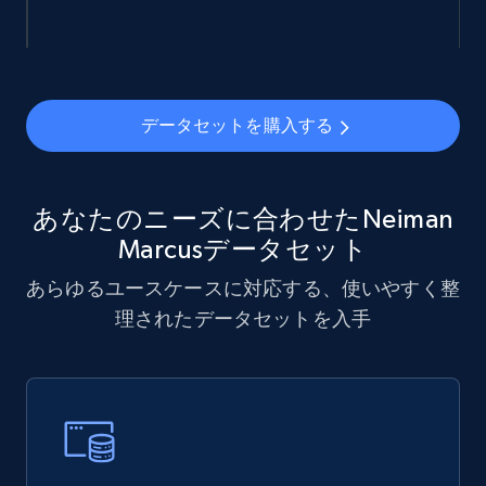
display name, Seller email, Seller phone, Seller
about us, and more.
eCommerce
データセットを購入する
912+
88+
今すぐ購入
あなたのニーズに合わせたNeiman
Marcusデータセット
Ozon.ru products
あらゆるユースケースに対応する、使いやすく整
URL, Sku, Breadcrumbs, Name, Rating, Review
理されたデータセットを入手
count, Description, Image, and more.
eCommerce
898+
114+
今すぐ購入