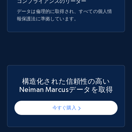
コンプライアンスのリーダー
データは倫理的に取得され、すべての個人情
eCommerce
報保護法に準拠しています。
740+
39+
今すぐ購入
Mouser - Products
Product url, Category url, Mouser part num, Mfr
part number, Manufacturer, Image, Image high,
構造化された信頼性の高い
Manufacturer url, and more.
Neiman Marcusデータを取得
eCommerce
今すぐ購入
717+
91+
今すぐ購入