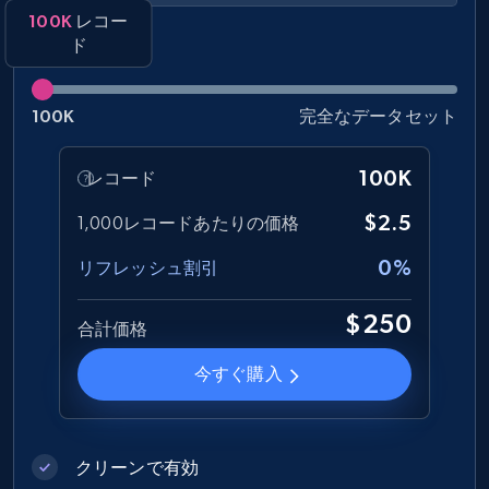
100K
レコー
Amazon Walmart
ド
URL, Title amazon, Seller name amazon, Brand
amazon, Description amazon, Initial price
100K
完全なデータセット
amazon, Currency amazon, Availability amazon,
and more.
100K
レコード
eCommerce
$2.5
1,000レコードあたりの価格
0%
リフレッシュ割引
1.2K+
132+
今すぐ購入
$250
合計価格
今すぐ購入
Zara - Products
Category id, Product id, Product name, Price,
Currency, Colour code, Colour, Description, and
more.
クリーンで有効