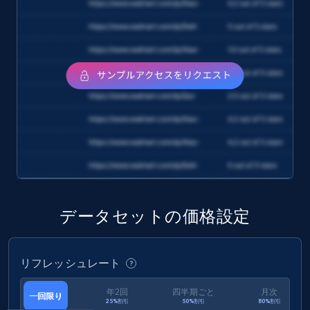
eCommerce
1.6K+
181+
今すぐ購入
Target
URL, Product id, Title, Product description,
Rating, Reviews count, Initial price, Discount,
and more.
データセットの価格設定
eCommerce
リフレッシュレート
1.3K+
175+
今すぐ購入
年2回
四半期ごと
月次
一回限り
25%割引
50%割引
80%割引