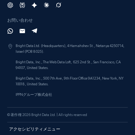
お問い合わせ
Bright Data Ltd. (Headquarters), 4 Hamahshev St., Netanya 4250714,
Israel (POB 8025).
Bright Data, Inc., The Web Data Loft, 625 2nd St., San Francisco, CA
94107, United States.
Bright Data, Inc., 500 7th Ave, 9th Floor Office 9A1234, New York, NY
10018, United States.
IPPNグループ株式会社
© 著作権 2026 Bright Data Ltd. | All rights reserved
アクセシビリティメニュー