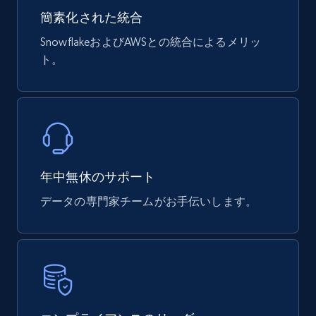
簡素化された統合
SnowflakeおよびAWSとの統合によるメリッ
ト。
mercadolivre.com.br products
URL, Product id, Title, Breadcrumbs, Category,
Tags, Final price, Original price, and more.
eCommerce
年中無休のサポート
747+
39+
今すぐ購入
データの専門家チームがお手伝いします。
Google Play Store reviews
URL, Review id, Reviewer name, Review date,
Review rating, Review, Found helpful, App url, and
more.