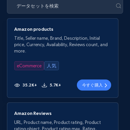
Amazon products
Title, Seller name, Brand, Description, Initial
price, Currency, Availability, Reviews count, and
more.
eCommerce
人気
35.2K+
5.7K+
今すぐ購入
Amazon Reviews
URL, Product name, Product rating, Product
rating object, Product rating max, Rating,