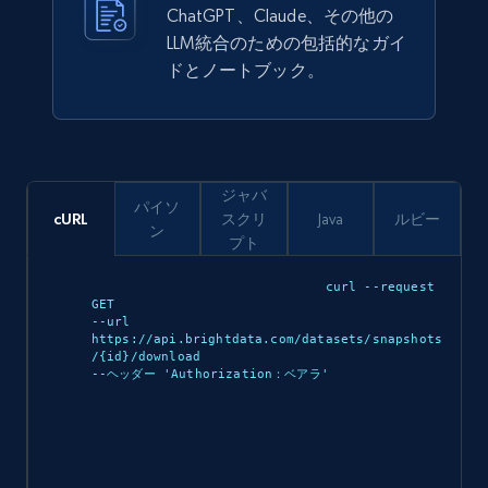
ChatGPT、Claude、その他の
988+
160+
今すぐ購入
LLM統合のための包括的なガイ
ドとノートブック。
Ikea - Products
Description, In stock, Color, Size, Reviews
count, Main image, Category url, Category, and
ジャバ
パイソ
more.
cURL
スクリ
Java
ルビー
ン
プト
eCommerce
curl --request 
GET 

--url 
https://api.brightdata.com/datasets/snapshots
943+
151+
今すぐ購入
/{id}/download 

--ヘッダー 'Authorization：ベアラ
'

Walmart sellers info
Seller id, URL, Catalog seller id, Seller name, Seller