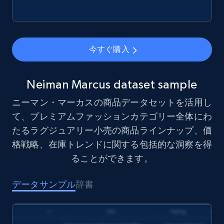
Amazon best seller products
今すぐ購入
Title, Seller name, Brand, Description, Initial
price, Final price, Final price high, Currency, and
more.
Neiman Marcus dataset sample
ニーマン・マーカスの商品データセットを活用し
eCommerce
て、プレミアムファッションカテゴリー全体にわ
たるラグジュアリー小売の商品ラインナップ、価
1.7K+
254+
今すぐ購入
格戦略、在庫トレンドに関する包括的な洞察を得
ることができます。
データサンプル
辞書
Amazon products search
Asin, URL, Name, Sponsored, Initial price, Final
price, Currency, Sold, and more.