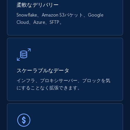
eCommerce
柔軟なデリバリー
Snowflake、Amazon S3バケット、Google
839+
46+
今すぐ購入
Cloud、Azure、SFTP。
Google Shopping products search US
URL, Product id, Title, Final price, Initial price,
Currency, Rating, Reviews count, and more.
スケーラブルなデータ
eCommerce
インフラ、プロキシサーバー、ブロックを気
にすることなく拡張できます。
823+
40+
今すぐ購入
Wayfair products