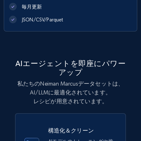
毎月更新
eCommerce
JSON/CSV/Parquet
1.2K+
208+
今すぐ購入
Best Buy products
AIエージェントを即座にパワー
URL, Product id, Title, Images, Final price,
アップ
Currency, Discount, Initial price, and more.
私たちのNeiman Marcusデータセットは、
AI/LLMに最適化されています。
eCommerce
レシピが用意されています。
1.1K+
149+
今すぐ購入
構造化＆クリーン