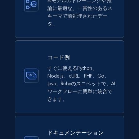
AIモデルのトレーニングや推
Lowes.com
論に最適な、一貫性のあるス
URL, Domain, Marketplace pn, Sku, Other pn,
キーマで前処理されたデー
Model number, Gtin ean pn, Product name, and
タ。
more.
eCommerce
コード例
991+
162+
今すぐ購入
すぐに使えるPython、
Node.js、cURL、PHP、Go、
Java、Rubyのスニペットで、AI
ワークフローに簡単に統合で
Lazada - Products
きます。
URL, Title, Rating, Reviews, Initial price, Final
price, Currency, Stock, and more.
eCommerce
ドキュメンテーション