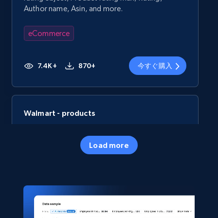
Author name, Asin, and more.
eCommerce
7.4K+
870+
今すぐ購入
Walmart - products
URL, Final price, Sku, Currency, Gtin,
Specifications, Image urls, Top reviews, and
Load more
more.
eCommerce
5.6K+
875+
今すぐ購入