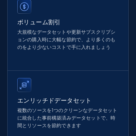
price, Currency, Availability, Reviews count, and
more.
ボリューム割引
eCommerce
大規模なデータセットや更新サブスクリプシ
ョンの購入時に大幅な節約で、より多くのも
2.1K+
375+
今すぐ購入
のをより少ないコストで手に入れましょう
Etsy
URL, Product id, Listing inventory id, Title, Rating,
Reviews count shop, Reviews count item, Initial
price, and more.
エンリッチドデータセット
複数のソースを1つのクリーンなデータセット
eCommerce
に統合した事前構築済みデータセットで、時
間とリソースを節約できます
1.9K+
322+
今すぐ購入