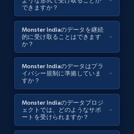
ような形式で受け取ることが
できますか？
6.3K+
541+
今すぐ購入
Monster Indiaのデータを継続
的に受け取ることはできます
か？
Walmart - products
URL, Final price, Sku, Currency, Gtin,
Specifications, Image urls, Top reviews, and
Monster Indiaのデータはプラ
more.
イバシー規制に準拠していま
すか？
eCommerce
Monster Indiaのデータプロジ
5.6K+
877+
今すぐ購入
ェクトでは、どのようなサポ
ートを受けられますか？