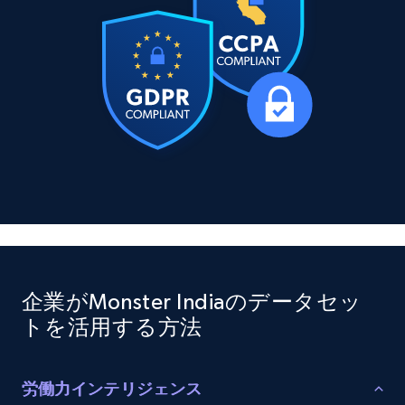
11.3K+
1.5K+
今すぐ購入
X (formerly Twitter) - Posts
ID, User posted, Name, Description, Date
posted, Photos, URL, Quoted post, and more.
Social media
10.4K+
1.2K+
今すぐ購入
企業がMonster Indiaのデータセッ
トを活用する方法
TikTok - Profiles
Account id, Nickname, Biography, Awg
engagement rate, Comment engagement rate,
労働力インテリジェンス
Like engagement rate, Bio link, Predicted lang,