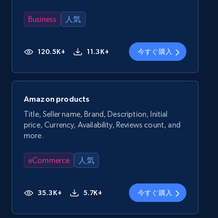
Business
人気
120.5K+
11.3K+
今すぐ購入
Amazon products
Title, Seller name, Brand, Description, Initial
price, Currency, Availability, Reviews count, and
more.
eCommerce
人気
35.3K+
5.7K+
今すぐ購入