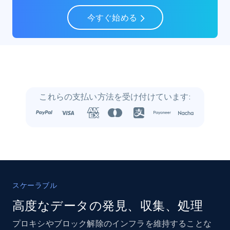
Social media
今すぐ始める
22.4K+
3.5K+
今すぐ購入
Crunchbase companies information
これらの支払い方法を受け付けています:
Name, URL, ID, Cb rank, Region, About,
Industries, Operating status, and more.
Business
人気
強化された
15.6K+
1.6K+
今すぐ購入
スケーラブル
高度なデータの発見、収集、処理
プロキシやブロック解除のインフラを維持することな
Linkedin job listings information