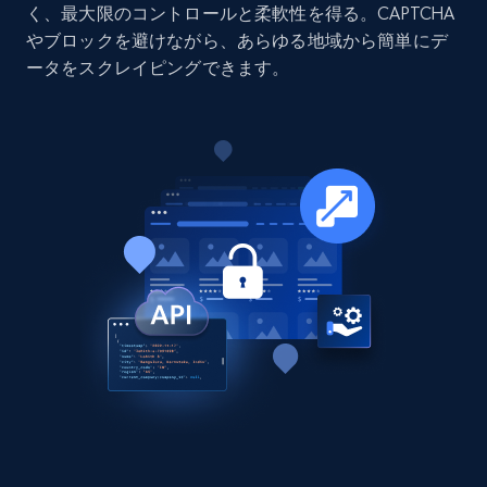
く、最大限のコントロールと柔軟性を得る。CAPTCHA
URL, Job posting id, Job title, Company name,
やブロックを避けながら、あらゆる地域から簡単にデ
Company id, Job location, Job summary, Job
ータをスクレイピングできます。
seniority level, and more.
Business
15.3K+
2.2K+
今すぐ購入
Google Maps full information
Place id, URL, Country, Name, Category,
Address, Description, Business details, and
more.
Business