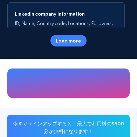
LinkedIn company information
ID, Name, Country code, Locations, Followers,
Employees in linkedin, About, Specialties, and
more.
Load more
Business
人気
33.6K+
3.5K+
今すぐ購入
Instagram - Profiles
Account, Fbid, ID, Followers, Posts count, Is
business account, Is professional account, Is
今すぐサインアップすると、最大で利用料の$500
verified, and more.
分が無料になります！