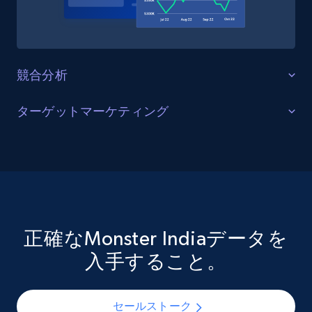
Amazon Reviews
URL, Product name, Product rating, Product
競合分析
rating object, Product rating max, Rating,
Author name, Asin, and more.
改善された戦略
ターゲットマーケティング
eCommerce
他社の運営戦略や採用手法に関する知見を得る。改善
読者層の充実
点を特定し、特定市場で優位な競合他社を把握し、提
携の可能性を探る。急速に進化する業界で競争力を維
7.4K+
872+
今すぐ購入
ターゲット市場（スキル嗜好、人気職種、キャリア習
持し、常に最新情報を入手する。
慣を含む）への深い理解を得ましょう。Monster India
のデータセットを活用すれば、トレンド職種を特定し
関心のある候補者リストを作成、ターゲットを絞った
正確なMonster Indiaデータを
お問い合わせ
TikTok - Posts
マーケティングキャンペーンや広告戦略を構築し、適
入手すること。
切なメッセージを適切なタイミングで適切な人材に届
URL, Post id, Description, Create time, Digg
count, Share count, Collect count, Comment
けられます。
count, and more.
セールストーク