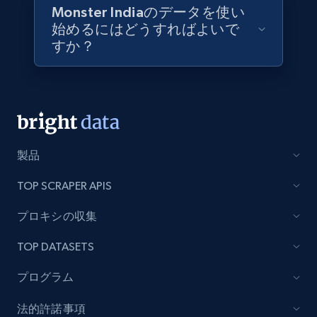
TikTok Shop
Monster Indiaのデータを使い
URL, Title, Available, Description, Currency, Initial
始めるにはどうすればよいで
price, Final price, Discount percent, and more.
すか？
eCommerce
5.4K+
668+
今すぐ購入
製品
TOP SCRAPER APIS
Employees business enriched dataset
URL, Profile url, Linkedin num id, Avatar, Profile
プロキシの収集
name, Certifications, Profile location, Profile
connections, and more.
TOP DATASETS
プログラム
Business
強化された
法的許諾事項