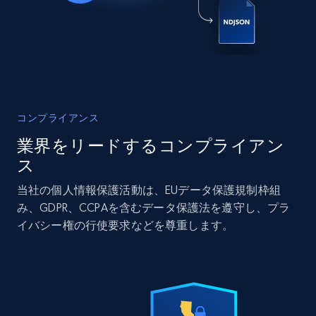
Zpid, City, State, HomeStatus, Address,
IsListingClaimedByCurrentSignedInUser,
IsCurrentSignedInAgentResponsible, Bedrooms,
and more.
Real estate
人気
コンプライアンス
12K+
1.3K+
今すぐ購入
業界をリードするコンプライアン
ス
当社の個人情報保護活動は、EUデータ保護規制枠組
LinkedIn posts
み、GDPR、CCPAを含むデータ保護法を遵守し、プラ
URL, ID, User id, Use url, Title, Headline, Post
イバシー権の行使要求などを尊重します。
text, Date posted, and more.
Social media