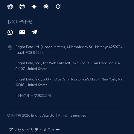
Num comments, Date posted, Community
name, and more.
お問い合わせ
Social media
4.5K+
432+
今すぐ購入
Bright Data Ltd. (Headquarters), 4 Hamahshev St., Netanya 4250714,
Israel (POB 8025).
Bright Data, Inc., The Web Data Loft, 625 2nd St., San Francisco, CA
94107, United States.
Glassdoor companies overview information
Bright Data, Inc., 500 7th Ave, 9th Floor Office 9A1234, New York, NY
ID, Company, Ratings overall, Details size,
10018, United States.
Details founded, Details type, Country code,
Company type, and more.
IPPNグループ株式会社
Business
人気
強化された
© 著作権 2026 Bright Data Ltd. | All rights reserved
アクセシビリティメニュー
4.3K+
381+
今すぐ購入