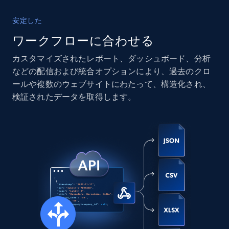
13.3K+
1.7K+
今すぐ購入
安定した
ワークフローに合わせる
カスタマイズされたレポート、ダッシュボード、分析
Instagram - Posts
などの配信および統合オプションにより、過去のクロ
URL, User posted, Description, Hashtags, Num
ールや複数のウェブサイトにわたって、構造化され、
comments, Date posted, Likes, Photos, and
検証されたデータを取得します。
more.
Social media
13.2K+
1.6K+
今すぐ購入
Zillow properties listing information