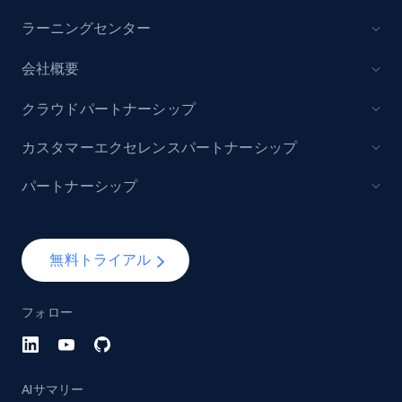
5.3K+
384+
今すぐ購入
ラーニングセンター
会社概要
YouTube - Channels
クラウドパートナーシップ
URL, Handle, Handle md5, Banner img, Profile
カスタマーエクセレンスパートナーシップ
image, Name, Subscribers, Description, and
more.
パートナーシップ
Social media
無料トライアル
4.5K+
508+
今すぐ購入
フォロー
Reddit- Posts
Post id, URL, User posted, Title, Description,
AIサマリー