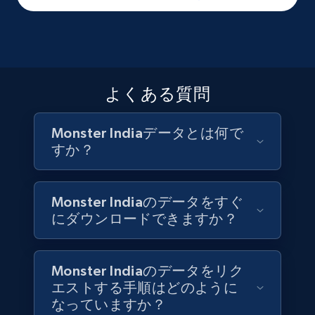
お問い合わせ
Social media
6.7K+
906+
今すぐ購入
よくある質問
Monster Indiaデータとは何で
Facebook - Pages Posts by Profile URL
すか？
URL, Post id, User url, User username raw,
Content, Date posted, Hashtags, Num
comments, and more.
Monster Indiaのデータをすぐ
にダウンロードできますか？
Social media
6.6K+
629+
今すぐ購入
Monster Indiaのデータをリク
エストする手順はどのように
なっていますか？