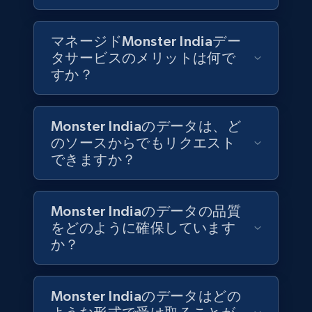
Indeed job listings information
マネージドMonster Indiaデー
Jobid, Company name, Date posted parsed, Job
タサービスのメリットは何で
title, Description text, Benefits, Qualifications,
Job type, and more.
すか？
Business
Monster Indiaのデータは、ど
のソースからでもリクエスト
6.5K+
761+
今すぐ購入
できますか？
Monster Indiaのデータの品質
Companies information enriched dataset
をどのように確保しています
か？
URL, ID lc, Name lc, Country code lc, Locations
lc, Followers lc, Employees in linkedin lc, About
lc, and more.
Monster Indiaのデータはどの
Business
強化された