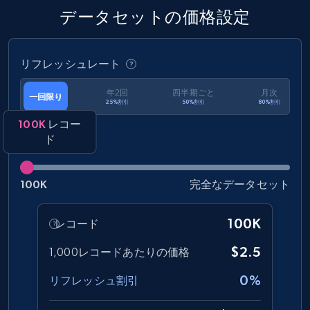
amazon, Description amazon, Initial price
データセットの価格設定
amazon, Currency amazon, Availability amazon,
and more.
リフレッシュレート
eCommerce
年2回
四半期ごと
月次
一回限り
25%割引
50%割引
80%割引
1.2K+
132+
今すぐ購入
100K
レコー
ド
100K
完全なデータセット
Zara - Products
Category id, Product id, Product name, Price,
Currency, Colour code, Colour, Description, and
100K
レコード
more.
$2.5
1,000レコードあたりの価格
eCommerce
0%
リフレッシュ割引