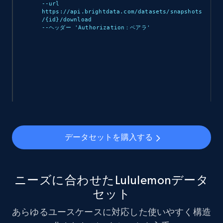
eCommerce
--url 
https://api.brightdata.com/datasets/snapshots
/{id}/download 

--ヘッダー 'Authorization：ベアラ
'

910+
88+
今すぐ購入
Ozon.ru products
URL, Sku, Breadcrumbs, Name, Rating, Review
count, Description, Image, and more.
データセットを購入する
eCommerce
897+
114+
今すぐ購入
ニーズに合わせたLululemonデータ
セット
あらゆるユースケースに対応した使いやすく構造
Sephora products