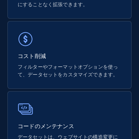
eCommerce
にすることなく拡張できます。
818+
78+
今すぐ購入
Digikey - Products
コスト削減
Product url, Category url, Part number,
フィルターやフォーマットオプションを使っ
Description, Manufacturer, Manufacturer url,
て、データセットをカスタマイズできます。
Datasheet url, Rohs compliant, and more.
eCommerce
775+
80+
今すぐ購入
コードのメンテナンス
データセットは、ウェブサイトの構造変更に