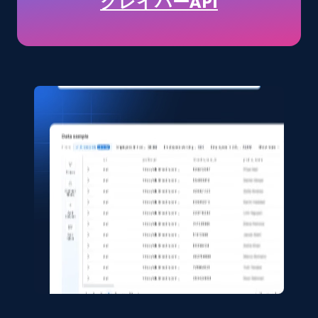
クレイパーAPI
URL, Title, Available, Description, Currency, Initial
price, Final price, Discount percent, and more.
eCommerce
5.4K+
667+
今すぐ購入
Shein- Products
Product name, Description, Initial price, Final
price, Currency, In stock, Color, Size, and more.
eCommerce
2.8K+
388+
今すぐ購入