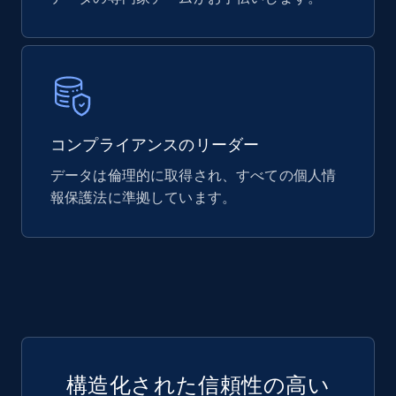
740+
39+
今すぐ購入
Mouser - Products
Product url, Category url, Mouser part num, Mfr
コンプライアンスのリーダー
part number, Manufacturer, Image, Image high,
Manufacturer url, and more.
データは倫理的に取得され、すべての個人情
報保護法に準拠しています。
eCommerce
717+
91+
今すぐ購入
構造化された信頼性の高い