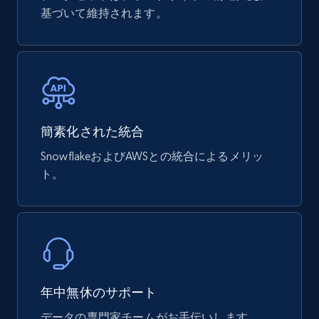
mercadolivre.com.br products
基づいて維持されます。
URL, Product id, Title, Breadcrumbs, Category,
Tags, Final price, Original price, and more.
eCommerce
747+
39+
今すぐ購入
簡素化された統合
SnowflakeおよびAWSとの統合によるメリッ
ト。
Google Play Store reviews
URL, Review id, Reviewer name, Review date,
Review rating, Review, Found helpful, App url, and
more.
eCommerce
年中無休のサポート
データの専門家チームがお手伝いします。