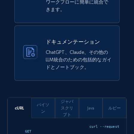
ワークフローに簡単に統合で
きます。
Ikea - Products
Description, In stock, Color, Size, Reviews
count, Main image, Category url, Category, and
more.
ドキュメンテーション
eCommerce
ChatGPT、Claude、その他の
LLM統合のための包括的なガイ
ドとノートブック。
943+
151+
今すぐ購入
Walmart sellers info
ジャバ
パイソ
Seller id, URL, Catalog seller id, Seller name, Seller
cURL
スクリ
Java
ルビー
ン
display name, Seller email, Seller phone, Seller
プト
about us, and more.
curl --request 
GET 
