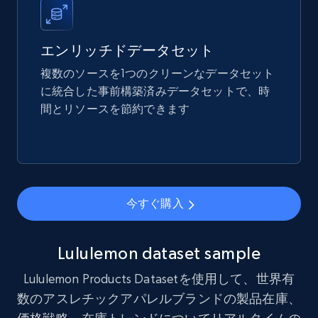
Amazon best seller products
Title, Seller name, Brand, Description, Initial
price, Final price, Final price high, Currency, and
エンリッチドデータセット
more.
複数のソースを1つのクリーンなデータセット
に統合した事前構築済みデータセットで、時
eCommerce
間とリソースを節約できます
1.7K+
254+
今すぐ購入
今すぐ購入
Amazon products search
Asin, URL, Name, Sponsored, Initial price, Final
price, Currency, Sold, and more.
Lululemon dataset sample
Lululemon Products Datasetを使用して、世界有
eCommerce
数のアスレチックアパレルブランドの製品在庫、