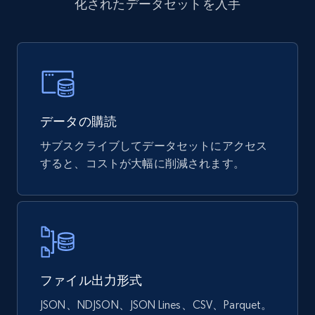
化されたデータセットを入手
URL, ID, Name, Sku, In stock, Regular price,
Actual price, Unit price, and more.
eCommerce
877+
124+
今すぐ購入
データの購読
サブスクライブしてデータセットにアクセス
すると、コストが大幅に削減されます。
Naver products
URL, Product id, Title, Original price, Final price,
Discount rate, Currency, Description, and more.
eCommerce
ファイル出力形式
832+
46+
今すぐ購入
JSON、NDJSON、JSON Lines、CSV、Parquet。