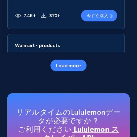
7.4K+
870+
今すぐ購入
Walmart - products
URL, Final price, Sku, Currency, Gtin,
Specifications, Image urls, Top reviews, and
Load more
more.
eCommerce
5.6K+
874+
今すぐ購入
リアルタイムのLululemonデー
タが必要ですか？
ご利用ください
Lululemon ス
TikTok Shop