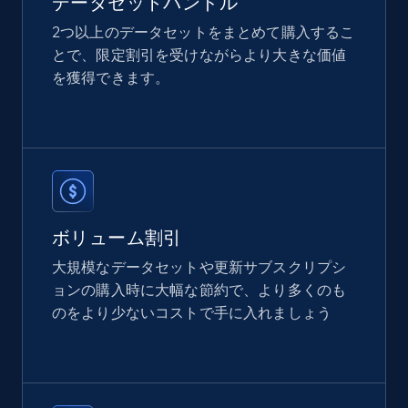
データセットバンドル
2つ以上のデータセットをまとめて購入するこ
とで、限定割引を受けながらより大きな価値
2.1K+
352+
今すぐ購入
を獲得できます。
Etsy
URL, Product id, Listing inventory id, Title, Rating,
Reviews count shop, Reviews count item, Initial
price, and more.
ボリューム割引
eCommerce
大規模なデータセットや更新サブスクリプシ
ョンの購入時に大幅な節約で、より多くのも
のをより少ないコストで手に入れましょう
1.9K+
322+
今すぐ購入