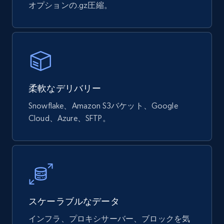
オプションの.gz圧縮。
Google Shopping products search US
URL, Product id, Title, Final price, Initial price,
Currency, Rating, Reviews count, and more.
柔軟なデリバリー
eCommerce
Snowflake、Amazon S3バケット、Google
Cloud、Azure、SFTP。
821+
40+
今すぐ購入
Wayfair products
URL, Product id, Title, Rating, Reviews count,
Initial price, Discount, Final price, and more.
スケーラブルなデータ
インフラ、プロキシサーバー、ブロックを気