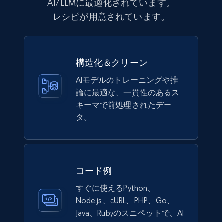
AI/LLMに最適化されています。
more.
レシピが用意されています。
eCommerce
991+
162+
今すぐ購入
構造化＆クリーン
AIモデルのトレーニングや推
論に最適な、一貫性のあるス
キーマで前処理されたデー
Lazada - Products
タ。
URL, Title, Rating, Reviews, Initial price, Final
price, Currency, Stock, and more.
eCommerce
コード例
すぐに使えるPython、
988+
160+
今すぐ購入
Node.js、cURL、PHP、Go、
Java、Rubyのスニペットで、AI