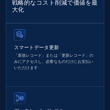
戦略的なコスト削減で価値を最
Amazon products global dataset
大化
Title, Seller name, Brand, Description, Initial
price, Currency, Availability, Reviews count, and
more.
eCommerce
スマートデータ更新
2.1K+
375+
今すぐ購入
「新規レコード」または「更新レコード」の
みにアクセスし、必要なものだけにお支払い
いただけます
Home Depot US
URL, Domain, Country code, Model number,
Sku, Product id, Product name, Manufacturer,
and more.
eCommerce