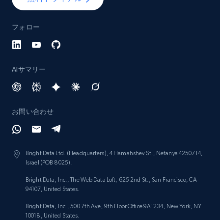
フォロー
AIサマリー
お問い合わせ
Bright Data Ltd. (Headquarters), 4 Hamahshev St., Netanya 4250714,
Israel (POB 8025).
Bright Data, Inc., The Web Data Loft, 625 2nd St., San Francisco, CA
94107, United States.
Bright Data, Inc., 500 7th Ave, 9th Floor Office 9A1234, New York, NY
10018, United States.