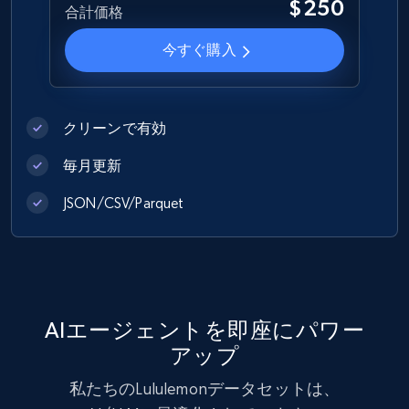
$250
合計価格
1.2K+
208+
今すぐ購入
今すぐ購入
Best Buy products
クリーンで有効
URL, Product id, Title, Images, Final price,
Currency, Discount, Initial price, and more.
毎月更新
eCommerce
JSON/CSV/Parquet
1.1K+
148+
今すぐ購入
AIエージェントを即座にパワー
Lowes.com
アップ
URL, Domain, Marketplace pn, Sku, Other pn,
私たちのLululemonデータセットは、
Model number, Gtin ean pn, Product name, and