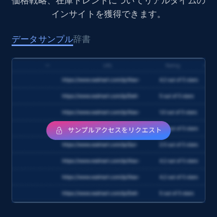
価格戦略、在庫トレンドについてリアルタイムの
1.6K+
180+
今すぐ購入
インサイトを獲得できます。
データサンプル
辞書
Target
URL, Product id, Title, Product description,
Rating, Reviews count, Initial price, Discount,
and more.
eCommerce
1.3K+
174+
今すぐ購入
Amazon Walmart
URL, Title amazon, Seller name amazon, Brand