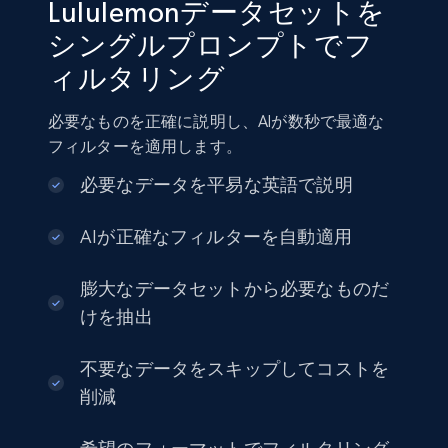
Lululemonデータセットを
シングルプロンプトでフ
ィルタリング
Amazon sellers info
Seller id, URL, Seller name, Description, Detailed
必要なものを正確に説明し、AIが数秒で最適な
info, Stars, Feedbacks, Return policy, and more.
フィルターを適用します。
eCommerce
必要なデータを平易な英語で説明
AIが正確なフィルターを自動適用
2.5K+
378+
今すぐ購入
膨大なデータセットから必要なものだ
けを抽出
eBay
不要なデータをスキップしてコストを
URL, Product id, Title, Seller name, Seller rating,
削減
Seller reviews, Breadcrumbs, Root category, and
more.