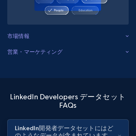
市場情報
競合分析とベンチマーク
営業・マーケティング
企業は、開発者間のスキル動向、人気の認定資格、キ
開発者向けツール＆サービスのプロモーシ
ャリア進路パターンを分析することで、技術人材の動
ョン
向を把握できます。競合他社がエンジニア人材をどこ
から調達しているか、また需要のあるスキルを理解す
開発者向けツール企業、クラウドプラットフォーム、
ることは、採用戦略、報酬計画、市場ポジショニング
B2D（ビジネス・トゥ・デベロッパー）サービスは、
LinkedIn Developers データセット
の策定に役立ちます。
理想的な顧客プロファイルを特定しリーチできます。
FAQs
技術スタック、企業規模、職位で開発者を絞り込み、
技術意思決定者を対象としたマーケティングキャンペ
開発者データを取得
ーン、製品ローンチ、営業アプローチ向けに高度にタ
LinkedIn開発者データセットにはど
ーゲティングされたリストを作成します。
のようなデータが含まれています