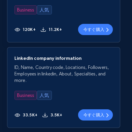
Business
人気
120K+
11.2K+
今すぐ購入
LinkedIn company information
ID, Name, Country code, Locations, Followers,
Employees in linkedin, About, Specialties, and
more.
Business
人気
33.5K+
3.5K+
今すぐ購入