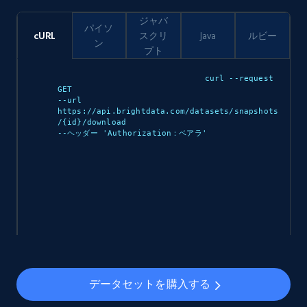
ジャバ
パイソ
cURL
スクリ
Java
ルビー
ン
プト
curl --request 
GET 

--url 
https://api.brightdata.com/datasets/snapshots
/{id}/download 

--ヘッダー 'Authorization：ベアラ
'

データセットを購入する