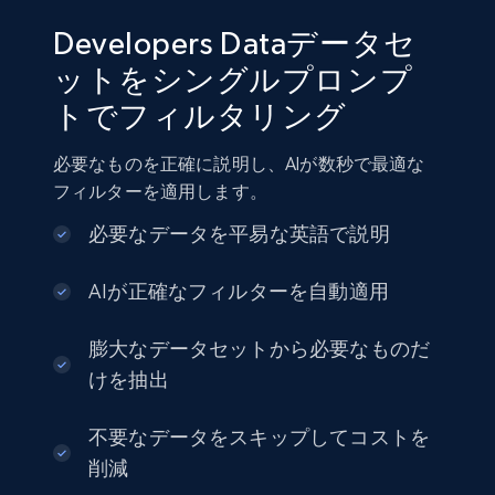
Developers Dataデータセ
11.3K+
1.5K+
今すぐ購入
ットをシングルプロンプ
トでフィルタリング
必要なものを正確に説明し、AIが数秒で最適な
LinkedIn profiles Jobs Listings
フィルターを適用します。
URL, Linkedin id, Name, About, Position,
Optional jobs, Country code, Experience, and
必要なデータを平易な英語で説明
more.
AIが正確なフィルターを自動適用
Business
膨大なデータセットから必要なものだ
けを抽出
3.1K+
95+
今すぐ購入
不要なデータをスキップしてコストを
削減