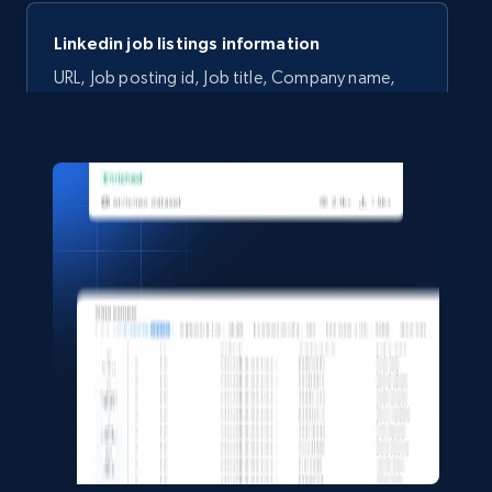
Linkedin job listings information
URL, Job posting id, Job title, Company name,
Company id, Job location, Job summary, Job
seniority level, and more.
Business
15.3K+
2.2K+
今すぐ購入
LinkedIn posts
URL, ID, User id, Use url, Title, Headline, Post
text, Date posted, and more.
Social media