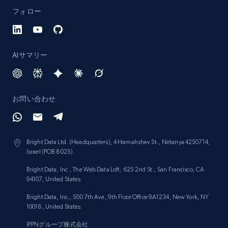
フォロー
AIサマリー
お問い合わせ
Bright Data Ltd. (Headquarters), 4 Hamahshev St., Netanya 4250714,
Israel (POB 8025).
Bright Data, Inc., The Web Data Loft, 625 2nd St., San Francisco, CA
94107, United States.
Bright Data, Inc., 500 7th Ave, 9th Floor Office 9A1234, New York, NY
10018, United States.
IPPNグループ株式会社