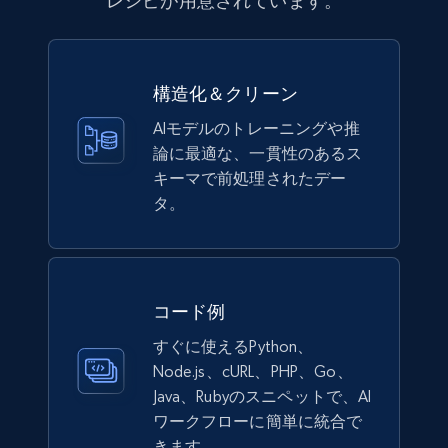
レシピが用意されています。
more.
eCommerce
構造化＆クリーン
991+
162+
今すぐ購入
AIモデルのトレーニングや推
論に最適な、一貫性のあるス
キーマで前処理されたデー
タ。
Lazada - Products
URL, Title, Rating, Reviews, Initial price, Final
price, Currency, Stock, and more.
コード例
eCommerce
すぐに使えるPython、
Node.js、cURL、PHP、Go、
988+
160+
今すぐ購入
Java、Rubyのスニペットで、AI
ワークフローに簡単に統合で
きます。