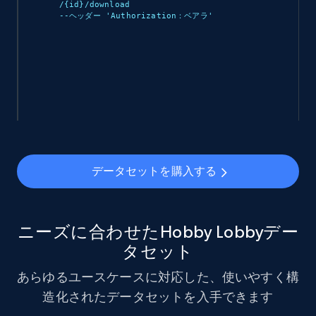
eCommerce
/{id}/download 

--ヘッダー 'Authorization：ベアラ
'

912+
88+
今すぐ購入
Ozon.ru products
URL, Sku, Breadcrumbs, Name, Rating, Review
count, Description, Image, and more.
データセットを購入する
eCommerce
ニーズに合わせたHobby Lobbyデー
897+
114+
今すぐ購入
タセット
あらゆるユースケースに対応した、使いやすく構
造化されたデータセットを入手できます
Sephora products