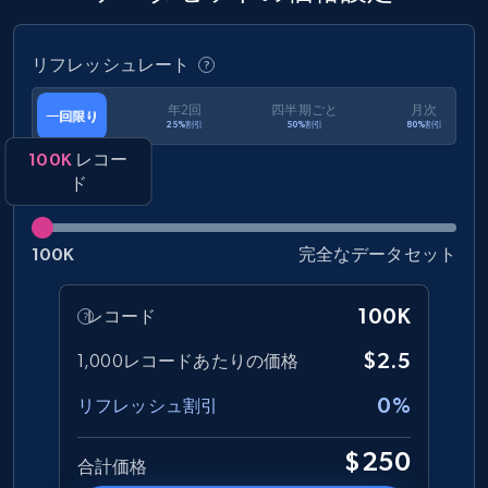
amazon, Description amazon, Initial price
amazon, Currency amazon, Availability amazon,
and more.
リフレッシュレート
eCommerce
年2回
四半期ごと
月次
一回限り
25%割引
50%割引
80%割引
100K
レコー
1.2K+
132+
今すぐ購入
ド
100K
完全なデータセット
Zara - Products
100K
レコード
Category id, Product id, Product name, Price,
Currency, Colour code, Colour, Description, and
$2.5
1,000レコードあたりの価格
more.
0%
リフレッシュ割引
eCommerce
$250
合計価格