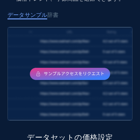
1.6K+
181+
今すぐ購入
データサンプル
辞書
Target
URL, Product id, Title, Product description,
Rating, Reviews count, Initial price, Discount,
and more.
eCommerce
1.3K+
175+
今すぐ購入
Amazon Walmart
URL, Title amazon, Seller name amazon, Brand
データセットの価格設定