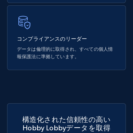
740+
39+
今すぐ購入
Mouser - Products
コンプライアンスのリーダー
Product url, Category url, Mouser part num, Mfr
データは倫理的に取得され、すべての個人情
part number, Manufacturer, Image, Image high,
Manufacturer url, and more.
報保護法に準拠しています。
eCommerce
717+
91+
今すぐ購入
構造化された信頼性の高い
Hobby Lobbyデータを取得