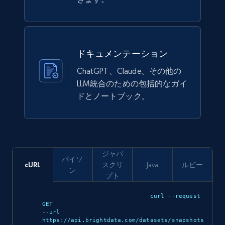
Ikea - Products
Description, In stock, Color, Size, Reviews
count, Main image, Category url, Category, and
ドキュメンテーション
more.
ChatGPT、Claude、その他の
eCommerce
LLM統合のための包括的なガイ
ドとノートブック。
943+
151+
今すぐ購入
ジャバ
パイソ
Walmart sellers info
cURL
スクリ
Java
ルビー
ン
プト
Seller id, URL, Catalog seller id, Seller name, Seller
display name, Seller email, Seller phone, Seller
curl --request 
about us, and more.
GET 

--url 
https://api.brightdata.com/datasets/snapshots