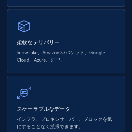
Google Shopping products search US
URL, Product id, Title, Final price, Initial price,
Currency, Rating, Reviews count, and more.
柔軟なデリバリー
Snowflake、Amazon S3バケット、Google
eCommerce
Cloud、Azure、SFTP。
822+
40+
今すぐ購入
Wayfair products
スケーラブルなデータ
URL, Product id, Title, Rating, Reviews count,
Initial price, Discount, Final price, and more.
インフラ、プロキシサーバー、ブロックを気
にすることなく拡張できます。
eCommerce