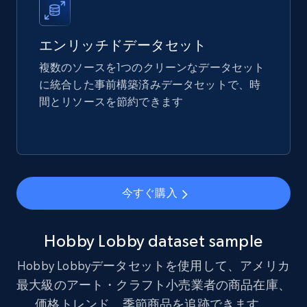
Title, Seller name, Brand, Description, Initial
price, Final price, Final price high, Currency, and
エンリッチドデータセット
more.
複数のソースを1つのクリーンなデータセット
に統合した事前構築済みデータセットで、時
eCommerce
間とリソースを節約できます
1.7K+
254+
今すぐ購入
今すぐ購入
Amazon products search
Asin, URL, Name, Sponsored, Initial price, Final
price, Currency, Sold, and more.
Hobby Lobby dataset sample
Hobby Lobbyデータセットを使用して、アメリカ
eCommerce
最大級のアート・クラフト小売業者の商品在庫、
価格トレンド、季節商品を追跡できます。