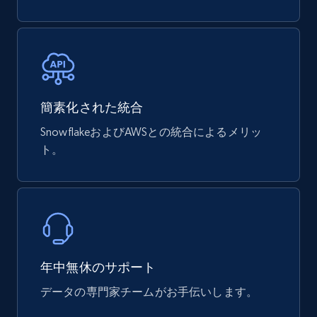
mercadolivre.com.br products
URL, Product id, Title, Breadcrumbs, Category,
Tags, Final price, Original price, and more.
eCommerce
簡素化された統合
747+
39+
今すぐ購入
SnowflakeおよびAWSとの統合によるメリッ
ト。
Google Play Store reviews
URL, Review id, Reviewer name, Review date,
Review rating, Review, Found helpful, App url, and
more.
年中無休のサポート
eCommerce
データの専門家チームがお手伝いします。