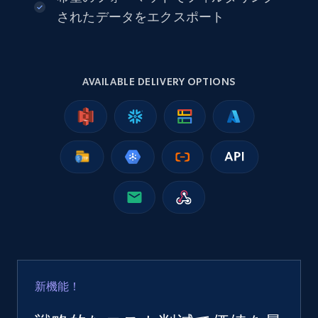
eCommerce
されたデータをエクスポート
2.5K+
359+
今すぐ購入
AVAILABLE DELIVERY OPTIONS
Google Shopping
URL, Product id, Title, Product description,
Rating, Reviews count, Images, Variations, and
more.
eCommerce
2.4K+
199+
今すぐ購入
新機能！