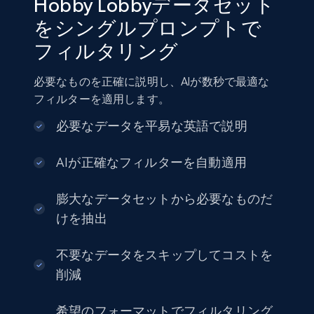
Hobby Lobbyデータセット
をシングルプロンプトで
フィルタリング
Amazon sellers info
Seller id, URL, Seller name, Description, Detailed
必要なものを正確に説明し、AIが数秒で最適な
info, Stars, Feedbacks, Return policy, and more.
フィルターを適用します。
eCommerce
必要なデータを平易な英語で説明
AIが正確なフィルターを自動適用
2.5K+
378+
今すぐ購入
膨大なデータセットから必要なものだ
けを抽出
eBay
不要なデータをスキップしてコストを
URL, Product id, Title, Seller name, Seller rating,
削減
Seller reviews, Breadcrumbs, Root category, and
more.
希望のフォーマットでフィルタリング