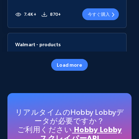
7.4K+
870+
今すぐ購入
Walmart - products
URL, Final price, Sku, Currency, Gtin,
Specifications, Image urls, Top reviews, and
Load more
more.
eCommerce
5.6K+
875+
今すぐ購入
リアルタイムのHobby Lobbyデ
ータが必要ですか？
ご利用ください
Hobby Lobby
TikTok Shop
スクレイパーAPI