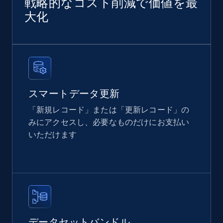
戦略的なコスト削減で価値を最
Amazon products global dataset
大化
Title, Seller name, Brand, Description, Initial
price, Currency, Availability, Reviews count, and
more.
eCommerce
スマートデータ更新
2.1K+
375+
今すぐ購入
「新規レコード」または「更新レコード」の
みにアクセスし、必要なものだけにお支払い
いただけます
Home Depot US
URL, Domain, Country code, Model number,
Sku, Product id, Product name, Manufacturer,
and more.
eCommerce
データセットバンドル