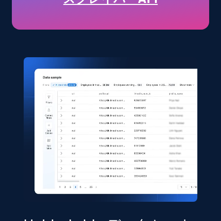
URL, Title, Available, Description, Currency, Initial
price, Final price, Discount percent, and more.
eCommerce
5.4K+
667+
今すぐ購入
Shein- Products
Product name, Description, Initial price, Final
price, Currency, In stock, Color, Size, and more.
eCommerce
2.8K+
388+
今すぐ購入