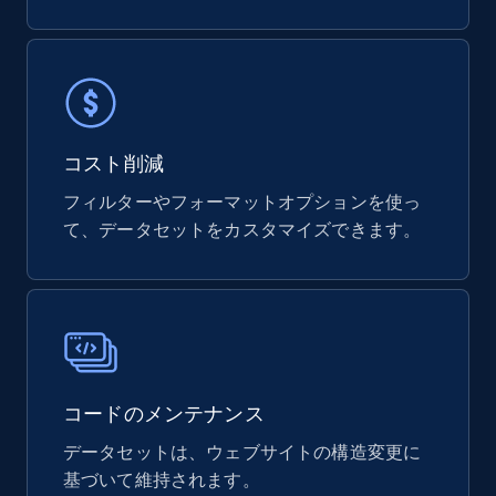
821+
80+
今すぐ購入
コスト削減
Digikey - Products
フィルターやフォーマットオプションを使っ
Product url, Category url, Part number,
て、データセットをカスタマイズできます。
Description, Manufacturer, Manufacturer url,
Datasheet url, Rohs compliant, and more.
eCommerce
775+
80+
今すぐ購入
コードのメンテナンス
データセットは、ウェブサイトの構造変更に
基づいて維持されます。