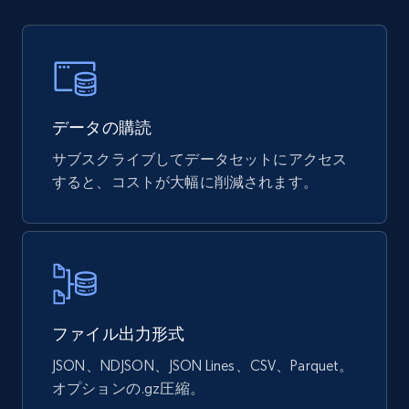
URL, ID, Name, Sku, In stock, Regular price,
Actual price, Unit price, and more.
eCommerce
データの購読
877+
124+
今すぐ購入
サブスクライブしてデータセットにアクセス
すると、コストが大幅に削減されます。
Naver products
URL, Product id, Title, Original price, Final price,
Discount rate, Currency, Description, and more.
eCommerce
ファイル出力形式
JSON、NDJSON、JSON Lines、CSV、Parquet。
オプションの.gz圧縮。
838+
46+
今すぐ購入