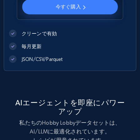
1.2K+
208+
今すぐ購入
今すぐ購入
Best Buy products
クリーンで有効
URL, Product id, Title, Images, Final price,
毎月更新
Currency, Discount, Initial price, and more.
JSON/CSV/Parquet
eCommerce
1.1K+
149+
今すぐ購入
AIエージェントを即座にパワー
アップ
Lowes.com
私たちのHobby Lobbyデータセットは、
URL, Domain, Marketplace pn, Sku, Other pn,
AI/LLMに最適化されています。
Model number, Gtin ean pn, Product name, and