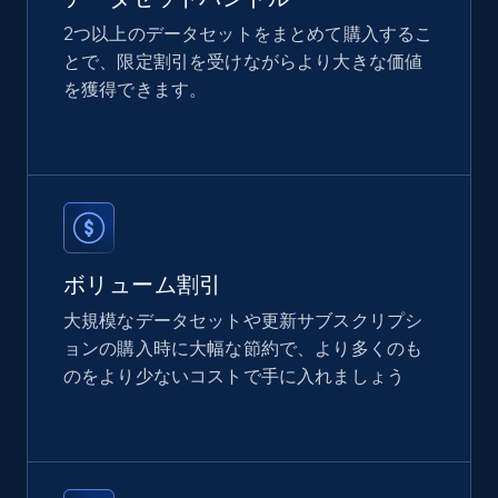
2つ以上のデータセットをまとめて購入するこ
とで、限定割引を受けながらより大きな価値
2.1K+
353+
今すぐ購入
を獲得できます。
Etsy
URL, Product id, Listing inventory id, Title, Rating,
Reviews count shop, Reviews count item, Initial
price, and more.
ボリューム割引
eCommerce
大規模なデータセットや更新サブスクリプシ
ョンの購入時に大幅な節約で、より多くのも
のをより少ないコストで手に入れましょう
1.9K+
322+
今すぐ購入
Amazon best seller products