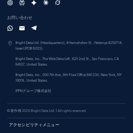
Social media
お問い合わせ
4.5K+
432+
今すぐ購入
Bright Data Ltd. (Headquarters), 4 Hamahshev St., Netanya 4250714,
Israel (POB 8025).
Bright Data, Inc., The Web Data Loft, 625 2nd St., San Francisco, CA
Glassdoor companies overview information
94107, United States.
ID, Company, Ratings overall, Details size,
Bright Data, Inc., 500 7th Ave, 9th Floor Office 9A1234, New York, NY
Details founded, Details type, Country code,
10018, United States.
Company type, and more.
IPPNグループ株式会社
Business
人気
強化された
© 著作権 2026 Bright Data Ltd. | All rights reserved
4.3K+
381+
今すぐ購入
アクセシビリティメニュー