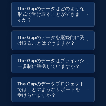
6.3K+
539+
今すぐ購入
The Gapのデータはどのような
形式で受け取ることができま
すか？
Walmart - products
URL, Final price, Sku, Currency, Gtin,
The Gapのデータを継続的に受
Specifications, Image urls, Top reviews, and
け取ることはできますか？
more.
eCommerce
The Gapのデータはプライバシ
ー規制に準拠していますか？
5.6K+
875+
今すぐ購入
The Gapのデータプロジェクト
では、どのようなサポートを
受けられますか？
TikTok Shop
URL, Title, Available, Description, Currency, Initial