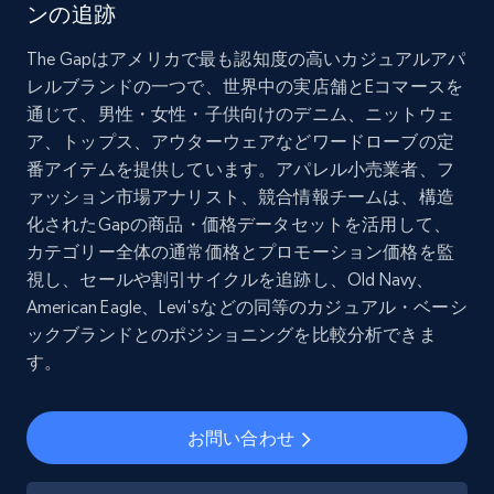
ンの追跡
Social media
The Gapはアメリカで最も認知度の高いカジュアルアパ
レルブランドの一つで、世界中の実店舗とEコマースを
8.3K+
963+
今すぐ購入
通じて、男性・女性・子供向けのデニム、ニットウェ
ア、トップス、アウターウェアなどワードローブの定
番アイテムを提供しています。アパレル小売業者、フ
ァッション市場アナリスト、競合情報チームは、構造
Youtube - Videos posts
化されたGapの商品・価格データセットを活用して、
URL, Title, Youtuber, Youtuber md5, Video url,
カテゴリー全体の通常価格とプロモーション価格を監
Video length, Likes, Views, and more.
視し、セールや割引サイクルを追跡し、Old Navy、
American Eagle、Levi'sなどの同等のカジュアル・ベーシ
Social media
ックブランドとのポジショニングを比較分析できま
す。
8.1K+
716+
今すぐ購入
お問い合わせ