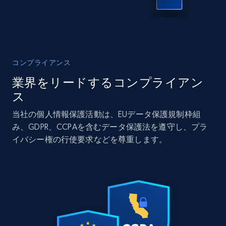
IsCurrentSignedInAgentResponsible, Bedrooms,
and more.
Real estate
人気
コンプライアンス
12K+
1.3K+
今すぐ購入
業界をリードするコンプライアン
ス
当社の個人情報保護活動は、EUデータ保護規制枠組
LinkedIn posts
み、GDPR、CCPAを含むデータ保護法を遵守し、プラ
URL, ID, User id, Use url, Title, Headline, Post
イバシー権の行使要求などを尊重します。
text, Date posted, and more.
Social media
11.3K+
1.5K+
今すぐ購入