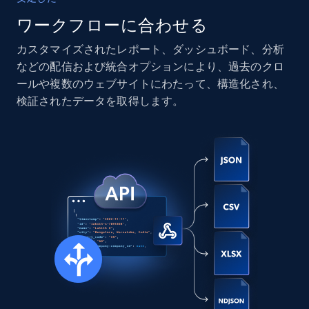
ワークフローに合わせる
カスタマイズされたレポート、ダッシュボード、分析
Instagram - Posts
などの配信および統合オプションにより、過去のクロ
URL, User posted, Description, Hashtags, Num
ールや複数のウェブサイトにわたって、構造化され、
comments, Date posted, Likes, Photos, and
検証されたデータを取得します。
more.
Social media
13.2K+
1.6K+
今すぐ購入
Zillow properties listing information
Zpid, City, State, HomeStatus, Address,
IsListingClaimedByCurrentSignedInUser,