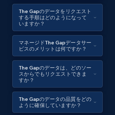
Jobid, Company name, Date posted parsed, Job
title, Description text, Benefits, Qualifications,
The Gapのデータをリクエスト
Job type, and more.
する手順はどのようになって
いますか？
Business
マネージドThe Gapデータサー
6.5K+
761+
今すぐ購入
ビスのメリットは何ですか？
The Gapのデータは、どのソー
Companies information enriched dataset
スからでもリクエストできま
URL, ID lc, Name lc, Country code lc, Locations
すか？
lc, Followers lc, Employees in linkedin lc, About
lc, and more.
The Gapのデータの品質をどの
Business
強化された
ように確保していますか？