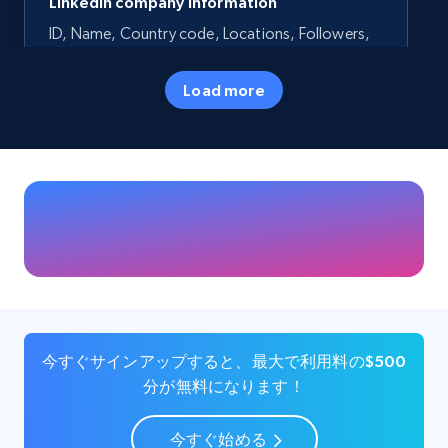
LinkedIn company information
ID, Name, Country code, Locations, Followers,
Employees in linkedin, About, Specialties, and
more.
Load more
Business
人気
33.6K+
3.5K+
今すぐ購入
Instagram - Profiles
Account, Fbid, ID, Followers, Posts count, Is
business account, Is professional account, Is
今すぐサインアップすると、最大で利用料の$500
verified, and more.
分が無料になります！
Social media
今すぐ始める