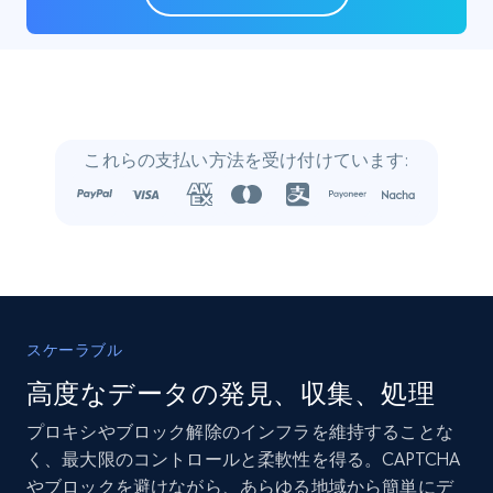
22.4K+
3.5K+
今すぐ購入
Crunchbase companies information
これらの支払い方法を受け付けています:
Name, URL, ID, Cb rank, Region, About,
Industries, Operating status, and more.
Business
人気
強化された
15.6K+
1.6K+
今すぐ購入
スケーラブル
高度なデータの発見、収集、処理
プロキシやブロック解除のインフラを維持することな
Linkedin job listings information
く、最大限のコントロールと柔軟性を得る。CAPTCHA
URL, Job posting id, Job title, Company name,
やブロックを避けながら、あらゆる地域から簡単にデ