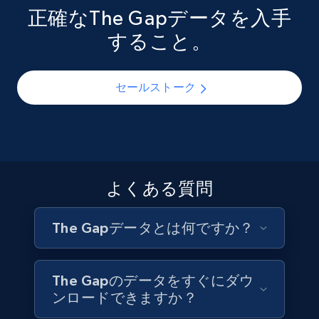
ックアイテムを展開しています。ファッションバイヤ
アルウェア市場において価格帯・デザイン性・ターゲ
正確なThe Gapデータを入手
ー、デニム市場リサーチャー、アパレルトレンドアナ
ット消費者でいかにブランドを差別化しているかを理
6.7K+
905+
今すぐ購入
すること。
リストは、構造化されたGapカタログデータを活用し
解するための有効な参照点となっています。小売戦略
て、シーズンごとのデニムアソートメントの変化を追
家、ブランドコンサルタント、市場調査担当者は、構
跡し、コアベーシックカテゴリーの刷新と拡張を監視
造化されたGapの商品・価格データをブランドと組み
セールストーク
し、アメリカンカジュアルの原点とも言えるブランド
合わせて活用することで、Gap Inc.のポートフォリオの
Facebook - Pages Posts by Profile URL
が基幹商品ラインをどのように管理しているかを把握
セグメント構造を把握し、ブランド間のアソートメン
URL, Post id, User url, User username raw,
できます。
トと価格の重複を特定し、競争の激しい米国アパレル
Content, Date posted, Hashtags, Num
市場で各ブランドがポジショニングをどう進化させて
comments, and more.
いるかを分析できます。
お問い合わせ
よくある質問
Social media
お問い合わせ
The Gapデータとは何ですか？
6.6K+
629+
今すぐ購入
The Gapのデータをすぐにダウ
ンロードできますか？
Indeed job listings information