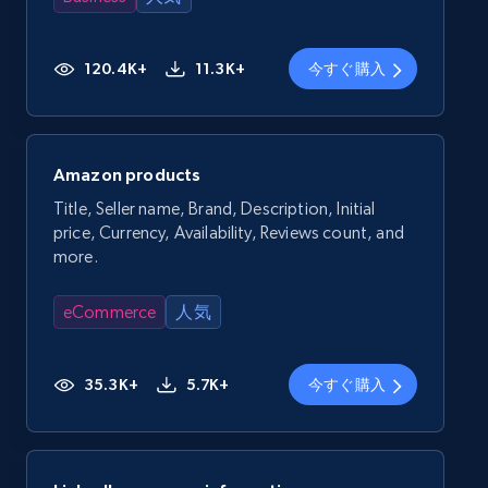
120.4K+
11.3K+
今すぐ購入
Amazon products
Title, Seller name, Brand, Description, Initial
price, Currency, Availability, Reviews count, and
more.
eCommerce
人気
35.3K+
5.7K+
今すぐ購入