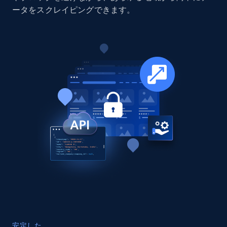
Company id, Job location, Job summary, Job
ータをスクレイピングできます。
seniority level, and more.
Business
15.3K+
2.2K+
今すぐ購入
Google Maps full information
Place id, URL, Country, Name, Category,
Address, Description, Business details, and
more.
Business
13.3K+
1.7K+
今すぐ購入
安定した