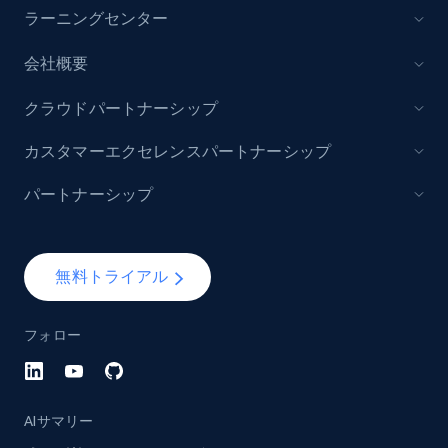
ラーニングセンター
会社概要
YouTube - Channels
URL, Handle, Handle md5, Banner img, Profile
クラウドパートナーシップ
image, Name, Subscribers, Description, and
more.
カスタマーエクセレンスパートナーシップ
パートナーシップ
Social media
4.5K+
508+
今すぐ購入
無料トライアル
フォロー
Reddit- Posts
Post id, URL, User posted, Title, Description,
Num comments, Date posted, Community
AIサマリー
name, and more.