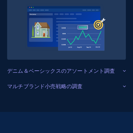
Amazon Reviews
URL, Product name, Product rating, Product
rating object, Product rating max, Rating,
Author name, Asin, and more.
eCommerce
7.4K+
871+
今すぐ購入
デニム＆ベーシックスのアソートメント調査
コアカテゴリーのラインナップとフィット
マルチブランド小売戦略の調査
TikTok - Posts
分析
URL, Post id, Description, Create time, Digg
Gap Inc.のポートフォリオとブランドポジ
デニムはGapのブランドアイデンティティの中核であ
count, Share count, Collect count, Comment
ショニング分析
count, and more.
り、男性・女性・子供向けのフィット、ウォッシュ、
カットの豊富なアソートメントと、製品ラインの多く
The GapはOld Navy、Banana Republic、Athletaとともに
を支えるTシャツ、フーディー、フリースなどのベーシ
Social media
Gap Inc.の傘下で展開しており、親会社が同一のカジュ