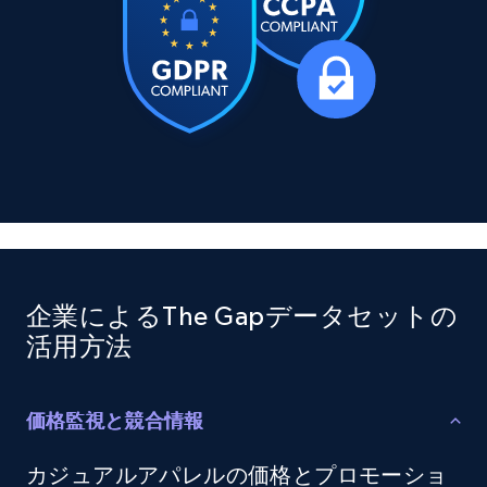
X (formerly Twitter) - Posts
ID, User posted, Name, Description, Date
posted, Photos, URL, Quoted post, and more.
Social media
10.4K+
1.2K+
今すぐ購入
企業によるThe Gapデータセットの
活用方法
TikTok - Profiles
Account id, Nickname, Biography, Awg
engagement rate, Comment engagement rate,
価格監視と競合情報
Like engagement rate, Bio link, Predicted lang,
and more.
カジュアルアパレルの価格とプロモーショ