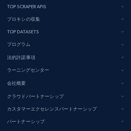
TOP SCRAPER APIS
eCommerce
プロキシの収集
5.4K+
667+
今すぐ購入
TOP DATASETS
プログラム
法的許諾事項
Employees business enriched dataset
URL, Profile url, Linkedin num id, Avatar, Profile
ラーニングセンター
name, Certifications, Profile location, Profile
connections, and more.
会社概要
Business
強化された
クラウドパートナーシップ
カスタマーエクセレンスパートナーシップ
5.3K+
384+
今すぐ購入
パートナーシップ