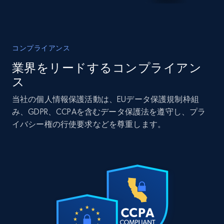
Real estate
人気
コンプライアンス
12K+
1.3K+
今すぐ購入
業界をリードするコンプライアン
ス
当社の個人情報保護活動は、EUデータ保護規制枠組
LinkedIn posts
み、GDPR、CCPAを含むデータ保護法を遵守し、プラ
URL, ID, User id, Use url, Title, Headline, Post
イバシー権の行使要求などを尊重します。
text, Date posted, and more.
Social media
11.3K+
1.5K+
今すぐ購入