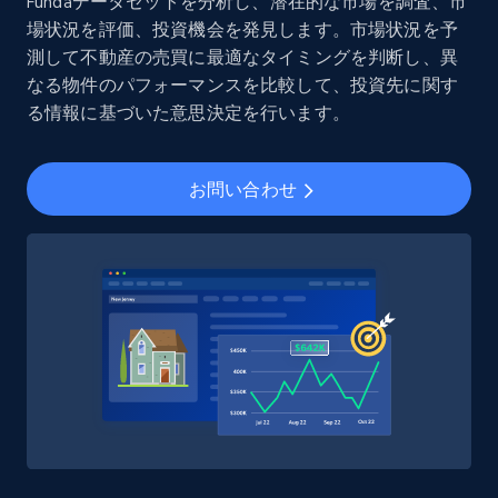
Social media
Fundaデータセットを分析し、潜在的な市場を調査、市
場状況を評価、投資機会を発見します。市場状況を予
測して不動産の売買に最適なタイミングを判断し、異
8.3K+
963+
今すぐ購入
なる物件のパフォーマンスを比較して、投資先に関す
る情報に基づいた意思決定を行います。
Youtube - Videos posts
お問い合わせ
URL, Title, Youtuber, Youtuber md5, Video url,
Video length, Likes, Views, and more.
Social media
8.1K+
714+
今すぐ購入
Amazon Reviews