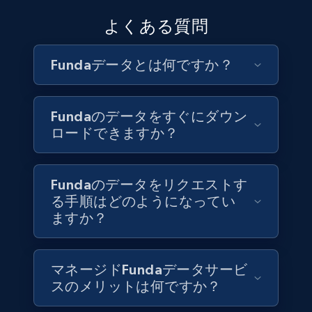
6.7K+
897+
今すぐ購入
よくある質問
Fundaデータとは何ですか？
Facebook - Pages Posts by Profile URL
URL, Post id, User url, User username raw,
Fundaのデータをすぐにダウン
Content, Date posted, Hashtags, Num
ロードできますか？
comments, and more.
Social media
Fundaのデータをリクエストす
る手順はどのようになってい
6.6K+
629+
今すぐ購入
ますか？
マネージドFundaデータサービ
Indeed job listings information
スのメリットは何ですか？
Jobid, Company name, Date posted parsed, Job