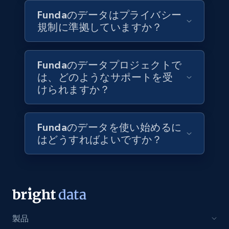
Fundaのデータはプライバシー
規制に準拠していますか？
Walmart - products
URL, Final price, Sku, Currency, Gtin,
Fundaのデータプロジェクトで
Specifications, Image urls, Top reviews, and
は、どのようなサポートを受
more.
けられますか？
eCommerce
Fundaのデータを使い始めるに
はどうすればよいですか？
5.6K+
875+
今すぐ購入
TikTok Shop
URL, Title, Available, Description, Currency, Initial
製品
price, Final price, Discount percent, and more.