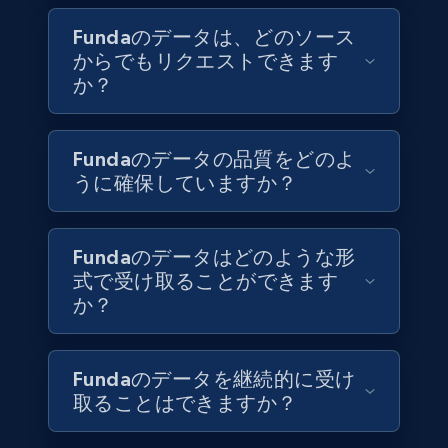
title, Description text, Benefits, Qualifications,
Job type, and more.
Fundaのデータは、どのソース
からでもリクエストできます
か？
Business
6.5K+
761+
今すぐ購入
Fundaのデータの品質をどのよ
うに確保していますか？
Companies information enriched dataset
Fundaのデータはどのような形
式で受け取ることができます
URL, ID lc, Name lc, Country code lc, Locations
lc, Followers lc, Employees in linkedin lc, About
か？
lc, and more.
Business
強化された
Fundaのデータを継続的に受け
取ることはできますか？
6.3K+
539+
今すぐ購入