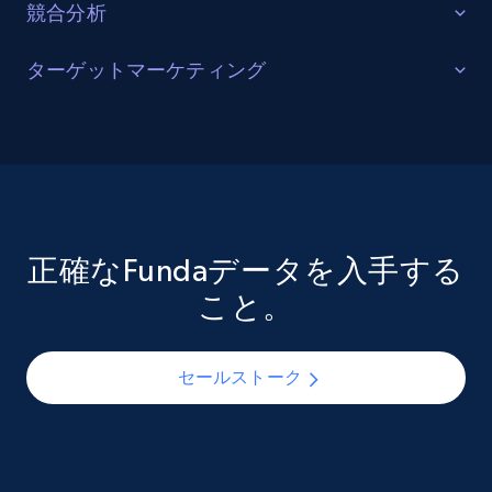
競合分析
URL, Product name, Product rating, Product
rating object, Product rating max, Rating,
Author name, Asin, and more.
改善された戦略
ターゲットマーケティング
他不動産会社の運営手法や戦略に関する知見を得る。
eCommerce
リードエンリッチメント
改善点を特定し、特定市場で優位な競合他社を把握
し、提携の可能性を探る。急速に変化する業界で競争
ターゲット市場（人口統計情報、好まれる地域、購買
力を維持し、常に最新情報を入手する。
7.4K+
870+
今すぐ購入
習慣を含む）に対する深い理解を得ましょう。Fundaデ
ータセットを活用すれば、潜在的な見込み客を特定
し、関心のある購入者のリストを作成できます。さら
正確なFundaデータを入手する
お問い合わせ
に、ターゲットを絞ったマーケティングキャンペーン
こと。
TikTok - Posts
や広告戦略を展開し、適切なメッセージを適切なタイ
ミングで適切な人々に届けられます。
URL, Post id, Description, Create time, Digg
count, Share count, Collect count, Comment
セールストーク
count, and more.
お問い合わせ
Social media