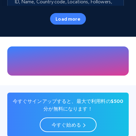
ID, Name, Country code, Locations, Followers,
Employees in linkedin, About, Specialties, and
more.
Load more
Business
人気
33.5K+
3.5K+
今すぐ購入
Instagram - Profiles
Account, Fbid, ID, Followers, Posts count, Is
business account, Is professional account, Is
今すぐサインアップすると、最大で利用料の$500
verified, and more.
分が無料になります！
Social media
今すぐ始める