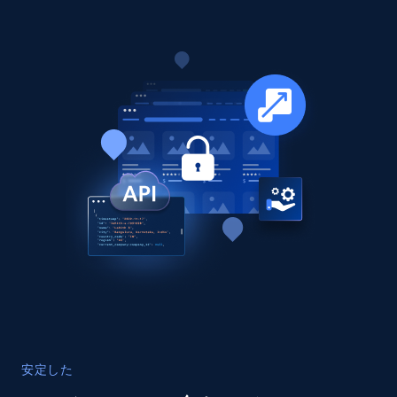
seniority level, and more.
Business
15.3K+
2.2K+
今すぐ購入
Google Maps full information
Place id, URL, Country, Name, Category,
Address, Description, Business details, and
more.
Business
13.2K+
1.7K+
今すぐ購入
安定した