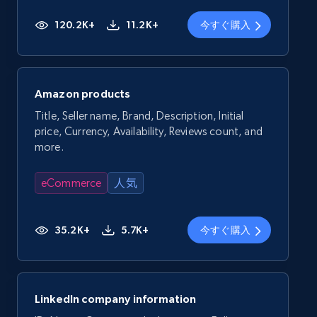
120.2K+
11.2K+
今すぐ購入
Amazon products
Title, Seller name, Brand, Description, Initial
price, Currency, Availability, Reviews count, and
more.
eCommerce
人気
35.2K+
5.7K+
今すぐ購入
LinkedIn company information