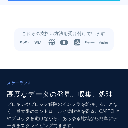
22.3K+
3.5K+
今すぐ購入
Crunchbase companies information
これらの支払い方法を受け付けています:
Name, URL, ID, Cb rank, Region, About,
Industries, Operating status, and more.
Business
人気
強化された
15.6K+
1.6K+
今すぐ購入
スケーラブル
高度なデータの発見、収集、処理
プロキシやブロック解除のインフラを維持することな
Linkedin job listings information
く、最大限のコントロールと柔軟性を得る。CAPTCHA
URL, Job posting id, Job title, Company name,
やブロックを避けながら、あらゆる地域から簡単にデ
Company id, Job location, Job summary, Job
ータをスクレイピングできます。