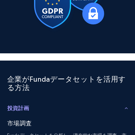
X (formerly Twitter) - Posts
ID, User posted, Name, Description, Date
posted, Photos, URL, Quoted post, and more.
Social media
10.3K+
1.2K+
今すぐ購入
企業がFundaデータセットを活用す
る方法
TikTok - Profiles
Account id, Nickname, Biography, Awg
engagement rate, Comment engagement rate,
投資計画
Like engagement rate, Bio link, Predicted lang,
and more.
市場調査