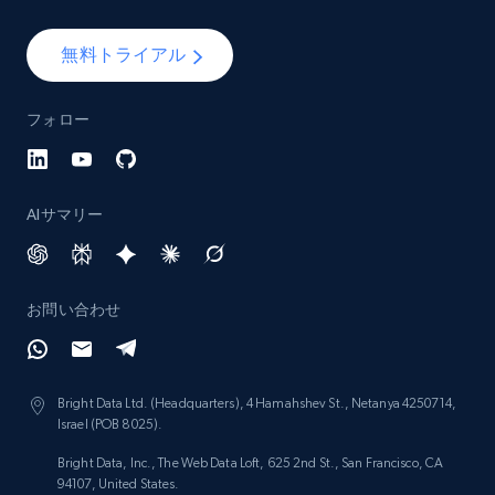
YouTube - Channels
無料トライアル
URL, Handle, Handle md5, Banner img, Profile
image, Name, Subscribers, Description, and
フォロー
more.
Social media
AIサマリー
4.5K+
507+
今すぐ購入
お問い合わせ
Reddit- Posts
Post id, URL, User posted, Title, Description,
Bright Data Ltd. (Headquarters), 4 Hamahshev St., Netanya 4250714,
Num comments, Date posted, Community
Israel (POB 8025).
name, and more.
Bright Data, Inc., The Web Data Loft, 625 2nd St., San Francisco, CA
94107, United States.