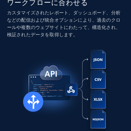
ワークフローに合わせる
カスタマイズされたレポート、ダッシュボード、分析
Instagram - Posts
などの配信および統合オプションにより、過去のクロ
URL, User posted, Description, Hashtags, Num
ールや複数のウェブサイトにわたって、構造化され、
comments, Date posted, Likes, Photos, and
検証されたデータを取得します。
more.
Social media
13.2K+
1.6K+
今すぐ購入
Zillow properties listing information
Zpid, City, State, HomeStatus, Address,
IsListingClaimedByCurrentSignedInUser,
IsCurrentSignedInAgentResponsible, Bedrooms,
and more.