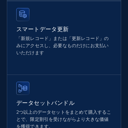
and more.
eCommerce
スマートデータ更新
2.1K+
355+
今すぐ購入
「新規レコード」または「更新レコード」の
みにアクセスし、必要なものだけにお支払い
いただけます
Amazon products global dataset
Title, Seller name, Brand, Description, Initial
price, Currency, Availability, Reviews count, and
more.
eCommerce
データセットバンドル
2つ以上のデータセットをまとめて購入するこ
とで、限定割引を受けながらより大きな価値
2.1K+
375+
今すぐ購入
を獲得できます。