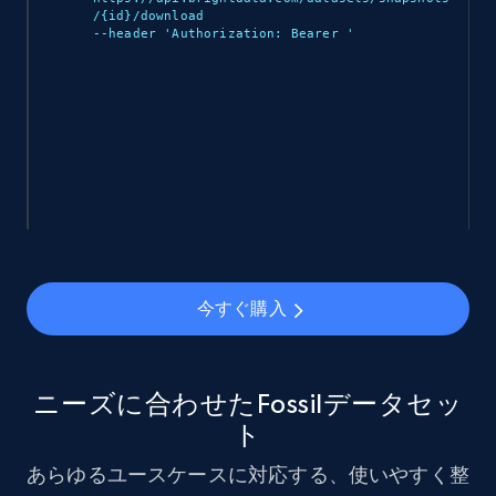
/{id}/download 

--header 'Authorization: Bearer 
'

Ozon.ru products
URL, Sku, Breadcrumbs, Name, Rating, Review
count, Description, Image, and more.
eCommerce
898+
114+
今すぐ購入
今すぐ購入
Sephora products
ニーズに合わせたFossilデータセッ
URL, ID, Name, Sku, In stock, Regular price,
ト
Actual price, Unit price, and more.
あらゆるユースケースに対応する、使いやすく整