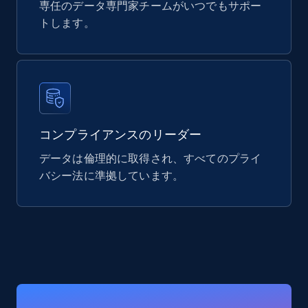
専任のデータ専門家チームがいつでもサポー
Mouser - Products
トします。
Product url, Category url, Mouser part num, Mfr
part number, Manufacturer, Image, Image high,
Manufacturer url, and more.
eCommerce
コンプライアンスのリーダー
717+
91+
今すぐ購入
データは倫理的に取得され、すべてのプライ
バシー法に準拠しています。