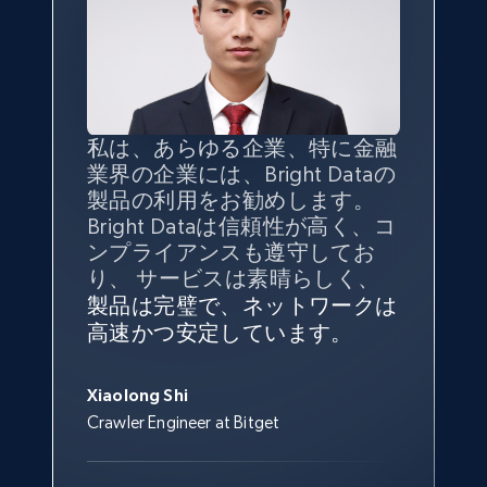
私は、あらゆる企業、特に金融
インターネットから公開ウェブ
データの
質
と量を
最大限に確
業界の企業には、Bright Dataの
データを収集する機能なしで
保することが最も重要であり、
製品の利用をお勧めします。
は、ブランドがすべての媒体に
そこでBright Dataとtgndataの
Bright Dataは信頼性が高く、コ
向けて紹介されたこと、またそ
組み合わせが威力を発揮しま
インターネットから公開ウェブ
私の経験から言えば、Bright
Bright Dataとの提携には大変満
信頼性に
非常に感銘を受けてお
ンプライアンスも遵守してお
の展開先を知りえることはでき
す。
データを収集する機能なしで
Dataのサービスは極めて貴重な
足しております。全てが順調
り、Bright Dataには全体的に大
り、 サービスは素晴らしく、
ず、また、Bright Dataのサポー
は、ブランドがすべての媒体に
ものでした。Bright Dataのおか
変満足しています。アカウント
で、ネットワークは非常に
安定
トなしでは急成長を遂げること
製品は完璧で、ネットワークは
向けて紹介されたこと、またそ
げで、当社のニーズを満たすの
マネージャーとは定期的な連絡
しており、
カスタマーサービス
George Koutsoudopoulos
はできなかったでしょう。
高速かつ安定しています。
の展開先を知りえることはでき
に十分な公開ウェブデータを収
ルートがあり、非常に協力的で
にも満足しています。
サポート
CEO at tgndata
ず、また、Bright Dataのサポー
集することができ、また同社の
す。
スタッフは当社にとって最高で
トなしでは急成長を遂げること
サポートおよび開発スタッフの
Sarah Melville
す。
Xiaolong Shi
はできなかったでしょう。
おかげで、多くのプロセスを最
Media Director at YouGov Sport
Crawler Engineer at Bitget
Yorgos Panzaris
適化することができました。
CTO at Convert Group
Cheddi Rai
Sarah Melville
CEO at AdRetreaver