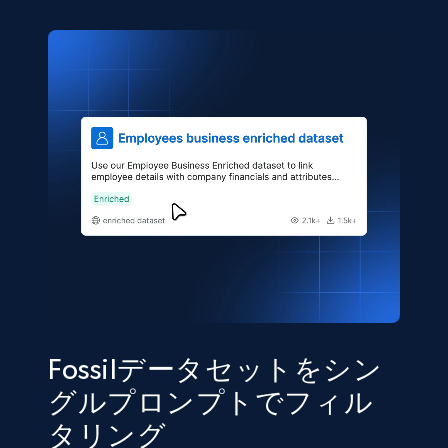
eCommerce
5.4K+
668+
今すぐ購入
Shein- Products
Product name, Description, Initial price, Final
price, Currency, In stock, Color, Size, and more.
eCommerce
2.8K+
388+
今すぐ購入
Fossilデータセットをシン
グルプロンプトでフィル
タリング
Amazon sellers info