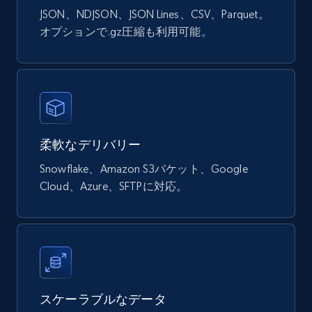
URL, Product id, Title, Final price, Initial price,
JSON、NDJSON、JSON Lines、CSV、Parquet。
Currency, Rating, Reviews count, and more.
オプションで.gz圧縮も利用可能。
eCommerce
823+
40+
今すぐ購入
柔軟なデリバリー
Snowflake、Amazon S3バケット、Google
Wayfair products
Cloud、Azure、SFTPに対応。
URL, Product id, Title, Rating, Reviews count,
Initial price, Discount, Final price, and more.
eCommerce
スケーラブルなデータ
822+
80+
今すぐ購入