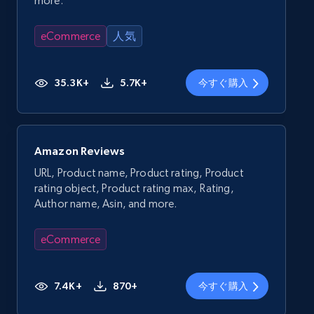
more.
eCommerce
人気
35.3K+
5.7K+
今すぐ購入
Amazon Reviews
URL, Product name, Product rating, Product
rating object, Product rating max, Rating,
Author name, Asin, and more.
eCommerce
7.4K+
870+
今すぐ購入