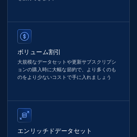
Etsy
URL, Product id, Listing inventory id, Title, Rating,
Reviews count shop, Reviews count item, Initial
price, and more.
ボリューム割引
eCommerce
大規模なデータセットや更新サブスクリプシ
ョンの購入時に大幅な節約で、より多くのも
のをより少ないコストで手に入れましょう
1.9K+
323+
今すぐ購入
Amazon best seller products
Title, Seller name, Brand, Description, Initial
price, Final price, Final price high, Currency, and
エンリッチドデータセット
more.