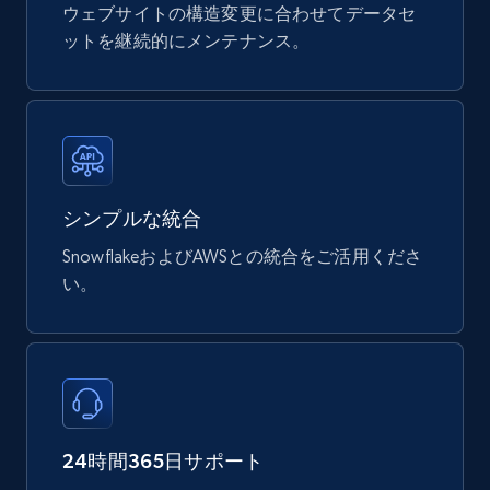
ウェブサイトの構造変更に合わせてデータセ
eCommerce
ットを継続的にメンテナンス。
747+
39+
今すぐ購入
Google Play Store reviews
シンプルな統合
URL, Review id, Reviewer name, Review date,
SnowflakeおよびAWSとの統合をご活用くださ
Review rating, Review, Found helpful, App url, and
い。
more.
eCommerce
740+
39+
今すぐ購入
24時間365日サポート