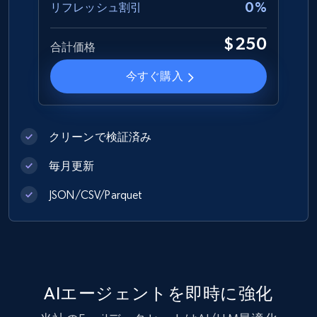
0%
リフレッシュ割引
Best Buy products
URL, Product id, Title, Images, Final price,
$250
合計価格
Currency, Discount, Initial price, and more.
今すぐ購入
eCommerce
1.1K+
149+
今すぐ購入
クリーンで検証済み
毎月更新
JSON/CSV/Parquet
Lowes.com
URL, Domain, Marketplace pn, Sku, Other pn,
Model number, Gtin ean pn, Product name, and
more.
AIエージェントを即時に強化
eCommerce