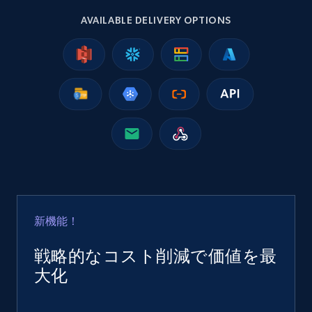
2.5K+
359+
今すぐ購入
AVAILABLE DELIVERY OPTIONS
Google Shopping
URL, Product id, Title, Product description,
Rating, Reviews count, Images, Variations, and
more.
eCommerce
2.4K+
199+
今すぐ購入
新機能！
戦略的なコスト削減で価値を最
Home Depot US
大化
URL, Domain, Country code, Model number,
Sku, Product id, Product name, Manufacturer,