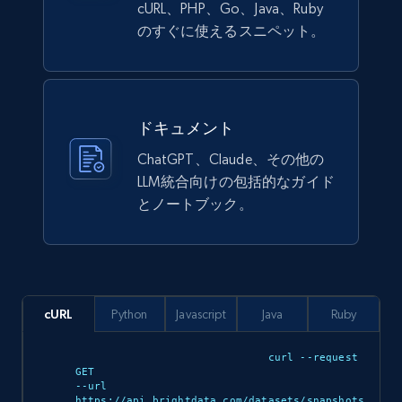
count, Main image, Category url, Category, and
cURL、PHP、Go、Java、Ruby
more.
のすぐに使えるスニペット。
eCommerce
ドキュメント
943+
151+
今すぐ購入
ChatGPT、Claude、その他の
LLM統合向けの包括的なガイド
とノートブック。
Walmart sellers info
Seller id, URL, Catalog seller id, Seller name, Seller
display name, Seller email, Seller phone, Seller
about us, and more.
cURL
Python
Javascript
Java
Ruby
eCommerce
curl --request 
GET 

--url 
912+
88+
今すぐ購入
https://api.brightdata.com/datasets/snapshots