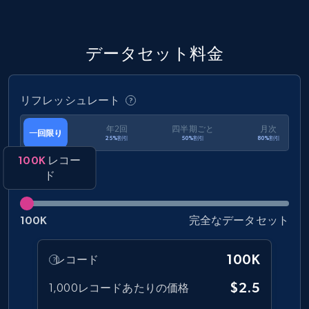
eCommerce
データセット料金
1.2K+
132+
今すぐ購入
リフレッシュレート
Zara - Products
年2回
四半期ごと
月次
一回限り
25%割引
50%割引
80%割引
Category id, Product id, Product name, Price,
Currency, Colour code, Colour, Description, and
100K
レコー
more.
ド
eCommerce
100K
完全なデータセット
1.2K+
208+
今すぐ購入
100K
レコード
$2.5
1,000レコードあたりの価格