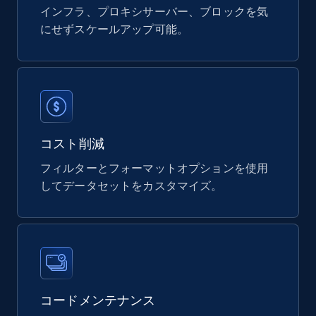
インフラ、プロキシサーバー、ブロックを気
にせずスケールアップ可能。
Digikey - Products
Product url, Category url, Part number,
Description, Manufacturer, Manufacturer url,
Datasheet url, Rohs compliant, and more.
コスト削減
eCommerce
フィルターとフォーマットオプションを使用
してデータセットをカスタマイズ。
775+
80+
今すぐ購入
mercadolivre.com.br products
URL, Product id, Title, Breadcrumbs, Category,
Tags, Final price, Original price, and more.
コードメンテナンス