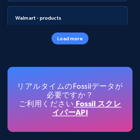
Walmart - products
URL, Final price, Sku, Currency, Gtin,
Specifications, Image urls, Top reviews, and
Load more
more.
eCommerce
5.6K+
875+
今すぐ購入
リアルタイムのFossilデータが
必要ですか？
ご利用ください
Fossil スクレ
TikTok Shop
イパーAPI
URL, Title, Available, Description, Currency, Initial
price, Final price, Discount percent, and more.