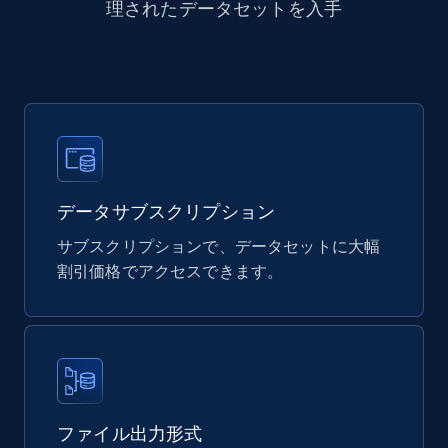
eCommerce
理されたデータセットを入手
878+
124+
今すぐ購入
Naver products
URL, Product id, Title, Original price, Final price,
データサブスクリプション
Discount rate, Currency, Description, and more.
サブスクリプションで、データセットに大幅
割引価格でアクセスできます。
eCommerce
839+
46+
今すぐ購入
ファイル出力形式
Google Shopping products search US