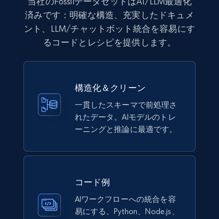
当社のFossilデータセットはAI/LLM最適化
済みです：明確な構造、充実したドキュメ
991+
162+
今すぐ購入
ント、LLM/チャットボット統合を容易にす
るコードとレシピを提供します。
Lazada - Products
URL, Title, Rating, Reviews, Initial price, Final
構造化＆クリーン
price, Currency, Stock, and more.
一貫したスキーマで前処理さ
eCommerce
れたデータ。AIモデルのトレ
ーニングと推論に最適です。
989+
160+
今すぐ購入
コード例
Ikea - Products
AIワークフローへの統合を容
Description, In stock, Color, Size, Reviews
易にする、Python、Node.js、