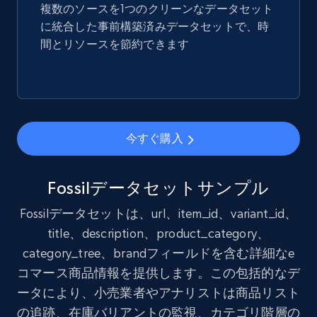
複数のソースを1つのクリーンなデータセット
に統合した事前構築済みデータセットで、時
eCommerce
間とリソースを節約できます
1.7K+
254+
今すぐ購入
今すぐ購入
Amazon products search
Asin, URL, Name, Sponsored, Initial price, Final
price, Currency, Sold, and more.
Fossilデータセットサンプル
Fossilデータセットは、url、item_id、variant_id、
eCommerce
title、description、product_category、
category_tree、brandフィールドを含む詳細なe
1.6K+
181+
今すぐ購入
コマース商品情報を提供します。この包括的なデ
ータにより、小売業者やアナリストは商品リスト
の追跡、在庫バリアントの監視、カテゴリ階層の