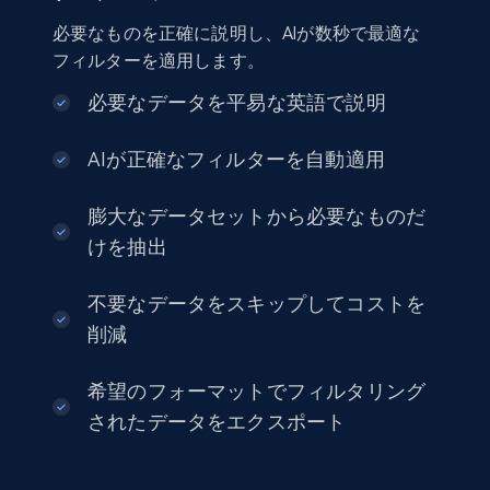
Seller id, URL, Seller name, Description, Detailed
必要なものを正確に説明し、AIが数秒で最適な
info, Stars, Feedbacks, Return policy, and more.
フィルターを適用します。
eCommerce
必要なデータを平易な英語で説明
AIが正確なフィルターを自動適用
2.5K+
378+
今すぐ購入
膨大なデータセットから必要なものだ
けを抽出
eBay
不要なデータをスキップしてコストを
URL, Product id, Title, Seller name, Seller rating,
削減
Seller reviews, Breadcrumbs, Root category, and
more.
希望のフォーマットでフィルタリング
eCommerce
されたデータをエクスポート