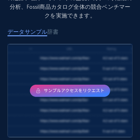
分析、Fossil商品カタログ全体の競合ベンチマー
Target
クを実施できます。
URL, Product id, Title, Product description,
Rating, Reviews count, Initial price, Discount,
and more.
データサンプル
辞書
eCommerce
1.3K+
175+
今すぐ購入
Amazon Walmart
URL, Title amazon, Seller name amazon, Brand
amazon, Description amazon, Initial price
amazon, Currency amazon, Availability amazon,
and more.