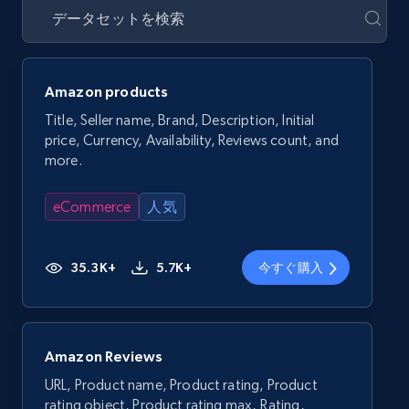
Amazon products
Title, Seller name, Brand, Description, Initial
price, Currency, Availability, Reviews count, and
more.
eCommerce
人気
35.3K+
5.7K+
今すぐ購入
Amazon Reviews
URL, Product name, Product rating, Product
rating object, Product rating max, Rating,