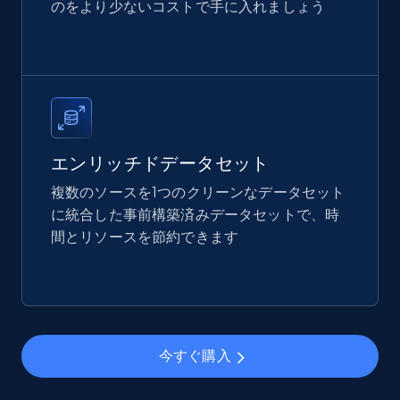
のをより少ないコストで手に入れましょう
Amazon best seller products
Title, Seller name, Brand, Description, Initial
price, Final price, Final price high, Currency, and
more.
エンリッチドデータセット
eCommerce
複数のソースを1つのクリーンなデータセット
に統合した事前構築済みデータセットで、時
間とリソースを節約できます
1.7K+
254+
今すぐ購入
Amazon products search
今すぐ購入
Asin, URL, Name, Sponsored, Initial price, Final
price, Currency, Sold, and more.