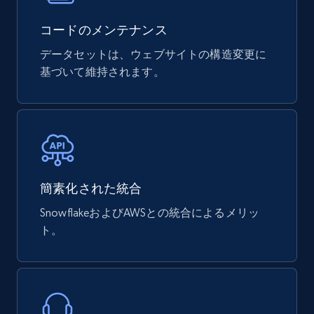
コードのメンテナンス
データセットは、ウェブサイトの構造変更に
mercadolivre.com.br products
基づいて維持されます。
URL, Product id, Title, Breadcrumbs, Category,
Tags, Final price, Original price, and more.
eCommerce
747+
39+
今すぐ購入
簡素化された統合
SnowflakeおよびAWSとの統合によるメリッ
ト。
Google Play Store reviews
URL, Review id, Reviewer name, Review date,
Review rating, Review, Found helpful, App url, and
more.