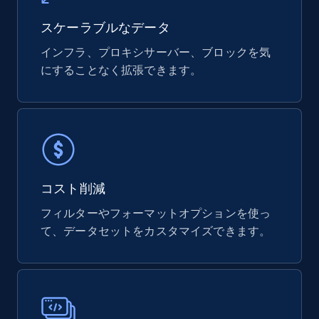
URL, Product id, Title, Rating, Reviews count,
Initial price, Discount, Final price, and more.
スケーラブルなデータ
インフラ、プロキシサーバー、ブロックを気
eCommerce
にすることなく拡張できます。
822+
80+
今すぐ購入
Digikey - Products
コスト削減
Product url, Category url, Part number,
フィルターやフォーマットオプションを使っ
Description, Manufacturer, Manufacturer url,
て、データセットをカスタマイズできます。
Datasheet url, Rohs compliant, and more.
eCommerce
778+
80+
今すぐ購入