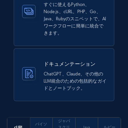
すぐに使えるPython、
991+
162+
今すぐ購入
Node.js、cURL、PHP、Go、
Java、Rubyのスニペットで、AI
ワークフローに簡単に統合で
きます。
Ikea - Products
Description, In stock, Color, Size, Reviews
count, Main image, Category url, Category, and
more.
ドキュメンテーション
eCommerce
ChatGPT、Claude、その他の
LLM統合のための包括的なガイ
ドとノートブック。
943+
151+
今すぐ購入
Walmart sellers info
ジャバ
パイソ
Seller id, URL, Catalog seller id, Seller name, Seller
cURL
スクリ
Java
ルビー