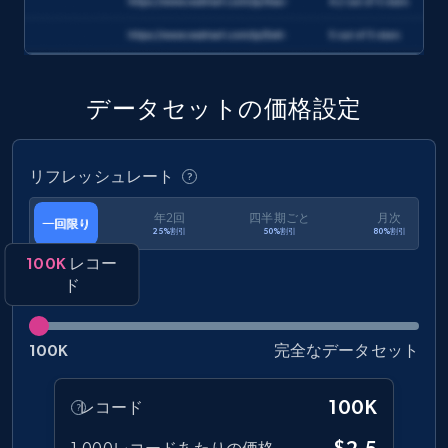
Amazon Walmart
URL, Title amazon, Seller name amazon, Brand
amazon, Description amazon, Initial price
データセットの価格設定
amazon, Currency amazon, Availability amazon,
and more.
リフレッシュレート
eCommerce
年2回
四半期ごと
月次
一回限り
25%割引
50%割引
80%割引
1.2K+
132+
今すぐ購入
100K
レコー
ド
100K
完全なデータセット
Zara - Products
Category id, Product id, Product name, Price,
Currency, Colour code, Colour, Description, and
100K
レコード
more.