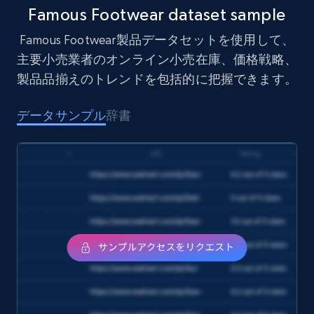
Famous Footwear dataset sample
eCommerce
Famous Footwear製品データセットを使用して、
主要小売業者のオンライン小売在庫、価格戦略、
1.6K+
181+
今すぐ購入
製品品揃えのトレンドを包括的に把握できます。
データサンプル
辞書
Target
URL, Product id, Title, Product description,
Rating, Reviews count, Initial price, Discount,
and more.
eCommerce
1.3K+
176+
今すぐ購入