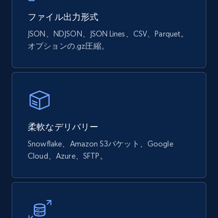
eCommerce
ファイル出力形式
839+
46+
今すぐ購入
JSON、NDJSON、JSON Lines、CSV、Parquet。
オプションの.gz圧縮。
Google Shopping products search US
URL, Product id, Title, Final price, Initial price,
Currency, Rating, Reviews count, and more.
柔軟なデリバリー
eCommerce
Snowflake、Amazon S3バケット、Google
Cloud、Azure、SFTP。
823+
40+
今すぐ購入
Wayfair products