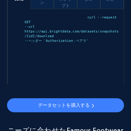
ン
display name, Seller email, Seller phone, Seller
プト
about us, and more.
curl --request 
GET 

eCommerce
--url 
https://api.brightdata.com/datasets/snapshots
/{id}/download 

--ヘッダー 'Authorization：ベアラ
'

912+
88+
今すぐ購入
Ozon.ru products
URL, Sku, Breadcrumbs, Name, Rating, Review
count, Description, Image, and more.
データセットを購入する
eCommerce
901+
114+
今すぐ購入
ニーズに合わせたFamous Footwear