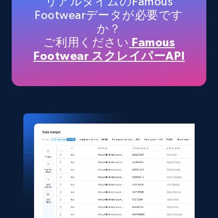
リアルタイムのFamous
Footwearデータが必要です
か？
TikTok Shop
ご利用ください
Famous
URL, Title, Available, Description, Currency, Initial
Footwear スクレイパーAPI
price, Final price, Discount percent, and more.
eCommerce
5.4K+
668+
今すぐ購入
Shein- Products
Product name, Description, Initial price, Final
price, Currency, In stock, Color, Size, and more.
eCommerce