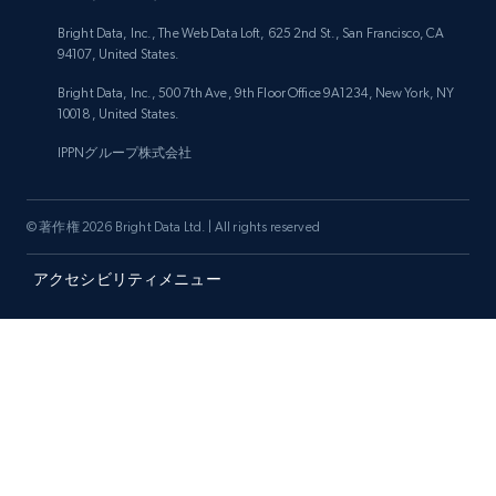
Bright Data, Inc., The Web Data Loft, 625 2nd St., San Francisco, CA
94107, United States.
Bright Data, Inc., 500 7th Ave, 9th Floor Office 9A1234, New York, NY
10018, United States.
IPPNグループ株式会社
© 著作権 2026 Bright Data Ltd. | All rights reserved
アクセシビリティメニュー