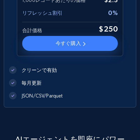
$2.5
1,000レコードあたりの価格
eCommerce
0%
リフレッシュ割引
$250
合計価格
1.2K+
208+
今すぐ購入
今すぐ購入
Best Buy products
クリーンで有効
URL, Product id, Title, Images, Final price,
Currency, Discount, Initial price, and more.
毎月更新
eCommerce
JSON/CSV/Parquet
1.1K+
149+
今すぐ購入
AIエージェントを即座にパワー