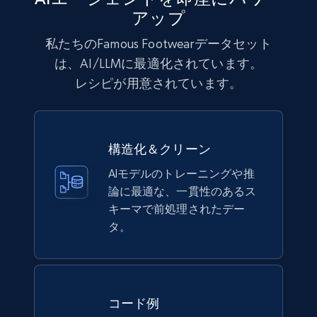
Lazada - Products
アップ
URL, Title, Rating, Reviews, Initial price, Final
私たちのFamous Footwearデータセット
price, Currency, Stock, and more.
は、AI/LLMに最適化されています。
レシピが用意されています。
eCommerce
991+
165+
今すぐ購入
構造化＆クリーン
AIモデルのトレーニングや推
論に最適な、一貫性のあるス
Lowes.com
キーマで前処理されたデー
URL, Domain, Marketplace pn, Sku, Other pn,
タ。
Model number, Gtin ean pn, Product name, and
more.
eCommerce
コード例