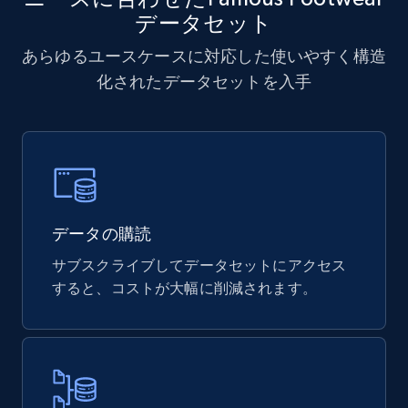
データセット
あらゆるユースケースに対応した使いやすく構造
Sephora products
化されたデータセットを入手
URL, ID, Name, Sku, In stock, Regular price,
Actual price, Unit price, and more.
eCommerce
878+
124+
今すぐ購入
データの購読
サブスクライブしてデータセットにアクセス
すると、コストが大幅に削減されます。
Naver products
URL, Product id, Title, Original price, Final price,
Discount rate, Currency, Description, and more.