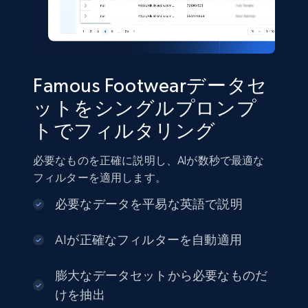
2.8K+
388+
今すぐ購入
Famous Footwearデータセ
ットをシングルプロンプ
Amazon sellers info
トでフィルタリング
Seller id, URL, Seller name, Description, Detailed
info, Stars, Feedbacks, Return policy, and more.
必要なものを正確に説明し、AIが数秒で最適な
フィルターを適用します。
eCommerce
必要なデータを平易な英語で説明
2.5K+
378+
今すぐ購入
AIが正確なフィルターを自動適用
膨大なデータセットから必要なものだ
けを抽出
eBay