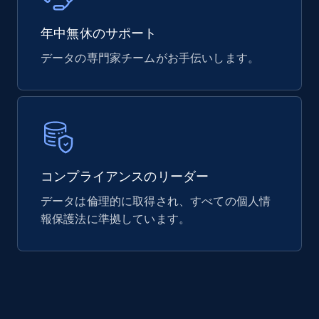
eCommerce
年中無休のサポート
データの専門家チームがお手伝いします。
740+
39+
今すぐ購入
Mouser - Products
Product url, Category url, Mouser part num, Mfr
コンプライアンスのリーダー
part number, Manufacturer, Image, Image high,
Manufacturer url, and more.
データは倫理的に取得され、すべての個人情
報保護法に準拠しています。
eCommerce
719+
91+
今すぐ購入