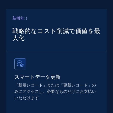
2.4K+
202+
今すぐ購入
新機能！
Home Depot US
戦略的なコスト削減で価値を最
URL, Domain, Country code, Model number,
大化
Sku, Product id, Product name, Manufacturer,
and more.
eCommerce
スマートデータ更新
2.1K+
355+
今すぐ購入
「新規レコード」または「更新レコード」の
みにアクセスし、必要なものだけにお支払い
いただけます
Amazon products global dataset
Title, Seller name, Brand, Description, Initial