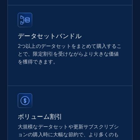
price, Currency, Availability, Reviews count, and
more.
eCommerce
データセットバンドル
2つ以上のデータセットをまとめて購入するこ
2.1K+
375+
今すぐ購入
とで、限定割引を受けながらより大きな価値
を獲得できます。
Etsy
URL, Product id, Listing inventory id, Title, Rating,
Reviews count shop, Reviews count item, Initial
price, and more.
ボリューム割引
eCommerce
大規模なデータセットや更新サブスクリプシ
ョンの購入時に大幅な節約で、より多くのも
1.9K+
323+
今すぐ購入