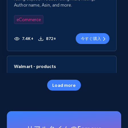
Author name, Asin, and more.
eCommerce
7.4K+
872+
今すぐ購入
Walmart - products
URL, Final price, Sku, Currency, Gtin,
Specifications, Image urls, Top reviews, and
Load more
more.
eCommerce
5.6K+
877+
今すぐ購入