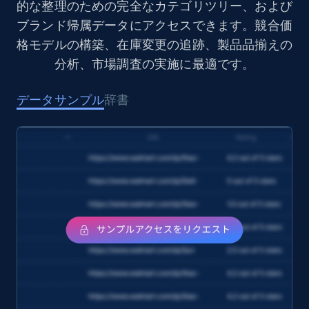
的な整理のための完全なカテゴリツリー、および
ブランド帰属データにアクセスできます。競合価
Target
格モデルの構築、在庫変更の追跡、製品品揃えの
URL, Product id, Title, Product description,
Rating, Reviews count, Initial price, Discount,
分析、市場調査の実施に最適です。
and more.
データサンプル
辞書
eCommerce
1.3K+
175+
今すぐ購入
Amazon Walmart
URL, Title amazon, Seller name amazon, Brand
amazon, Description amazon, Initial price
amazon, Currency amazon, Availability amazon,
and more.