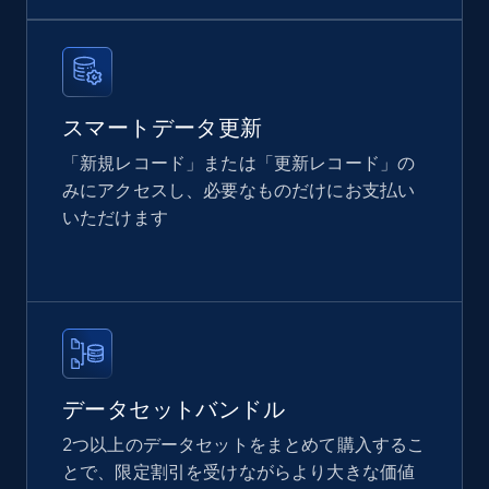
Sku, Product id, Product name, Manufacturer,
and more.
eCommerce
スマートデータ更新
2.1K+
355+
今すぐ購入
「新規レコード」または「更新レコード」の
みにアクセスし、必要なものだけにお支払い
いただけます
Amazon products global dataset
Title, Seller name, Brand, Description, Initial
price, Currency, Availability, Reviews count, and
more.
eCommerce
データセットバンドル
2つ以上のデータセットをまとめて購入するこ
とで、限定割引を受けながらより大きな価値
2.1K+
375+
今すぐ購入