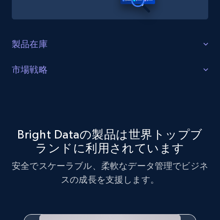
製品在庫
ギャップの特定
市場戦略
製品在庫のギャップ、特定製品の需要増加、消費者に
市場戦略の最適化
トレンドの製品を特定します。
Eddie Bauerデータセットを活用して市場戦略分析を実
施し、主要なトレンドと顧客の好みを特定します。
Bright Dataの製品は世界トップブ
今すぐ購入
ランドに利用されています
今すぐ購入
安全でスケーラブル、柔軟なデータ管理でビジネ
スの成長を支援します。