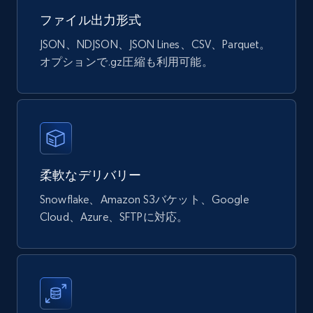
Google Shopping products search US
ファイル出力形式
URL, Product id, Title, Final price, Initial price,
Currency, Rating, Reviews count, and more.
JSON、NDJSON、JSON Lines、CSV、Parquet。
オプションで.gz圧縮も利用可能。
eCommerce
823+
40+
今すぐ購入
柔軟なデリバリー
Wayfair products
Snowflake、Amazon S3バケット、Google
URL, Product id, Title, Rating, Reviews count,
Cloud、Azure、SFTPに対応。
Initial price, Discount, Final price, and more.
eCommerce
822+
80+
今すぐ購入