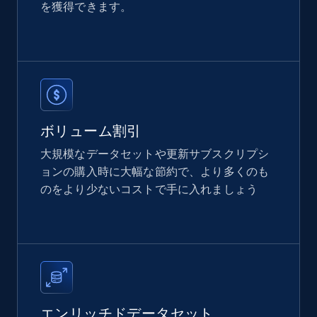
を獲得できます。
Etsy
URL, Product id, Listing inventory id, Title, Rating,
Reviews count shop, Reviews count item, Initial
price, and more.
ボリューム割引
eCommerce
大規模なデータセットや更新サブスクリプシ
ョンの購入時に大幅な節約で、より多くのも
のをより少ないコストで手に入れましょう
1.9K+
323+
今すぐ購入
Amazon best seller products
Title, Seller name, Brand, Description, Initial
price, Final price, Final price high, Currency, and
エンリッチドデータセット