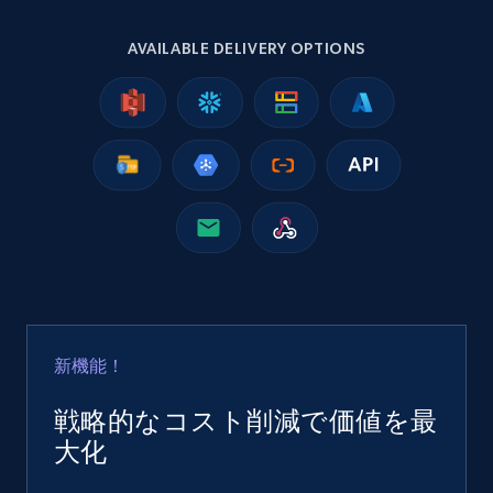
2.5K+
359+
今すぐ購入
AVAILABLE DELIVERY OPTIONS
Google Shopping
URL, Product id, Title, Product description,
Rating, Reviews count, Images, Variations, and
more.
eCommerce
2.4K+
200+
今すぐ購入
新機能！
戦略的なコスト削減で価値を最
Home Depot US
大化
URL, Domain, Country code, Model number,