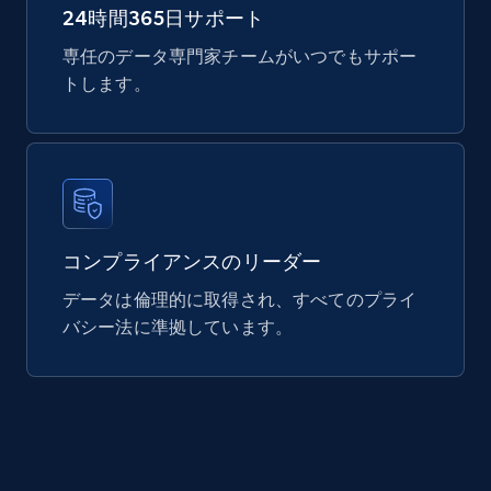
24時間365日サポート
Mouser - Products
専任のデータ専門家チームがいつでもサポー
Product url, Category url, Mouser part num, Mfr
トします。
part number, Manufacturer, Image, Image high,
Manufacturer url, and more.
eCommerce
コンプライアンスのリーダー
719+
91+
今すぐ購入
データは倫理的に取得され、すべてのプライ
バシー法に準拠しています。