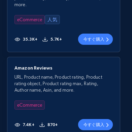
more.
eCommerce
人気
35.3K+
5.7K+
今すぐ購入
Amazon Reviews
URL, Product name, Product rating, Product
rating object, Product rating max, Rating,
Author name, Asin, and more.
eCommerce
7.4K+
870+
今すぐ購入