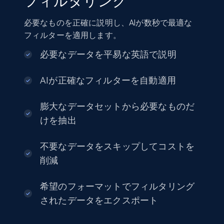
フィルタリング
Amazon sellers info
Seller id, URL, Seller name, Description, Detailed
必要なものを正確に説明し、AIが数秒で最適な
info, Stars, Feedbacks, Return policy, and more.
フィルターを適用します。
eCommerce
必要なデータを平易な英語で説明
AIが正確なフィルターを自動適用
2.5K+
378+
今すぐ購入
膨大なデータセットから必要なものだ
けを抽出
eBay
不要なデータをスキップしてコストを
URL, Product id, Title, Seller name, Seller rating,
削減
Seller reviews, Breadcrumbs, Root category, and
more.
希望のフォーマットでフィルタリング
eCommerce
されたデータをエクスポート