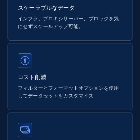
スケーラブルなデータ
インフラ、プロキシサーバー、ブロックを気
にせずスケールアップ可能。
Digikey - Products
Product url, Category url, Part number,
Description, Manufacturer, Manufacturer url,
Datasheet url, Rohs compliant, and more.
eCommerce
コスト削減
フィルターとフォーマットオプションを使用
778+
80+
今すぐ購入
してデータセットをカスタマイズ。
mercadolivre.com.br products
URL, Product id, Title, Breadcrumbs, Category,
Tags, Final price, Original price, and more.