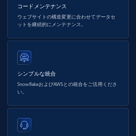
コードメンテナンス
eCommerce
ウェブサイトの構造変更に合わせてデータセ
ットを継続的にメンテナンス。
747+
39+
今すぐ購入
Google Play Store reviews
URL, Review id, Reviewer name, Review date,
シンプルな統合
Review rating, Review, Found helpful, App url, and
more.
SnowflakeおよびAWSとの統合をご活用くださ
い。
eCommerce
740+
39+
今すぐ購入