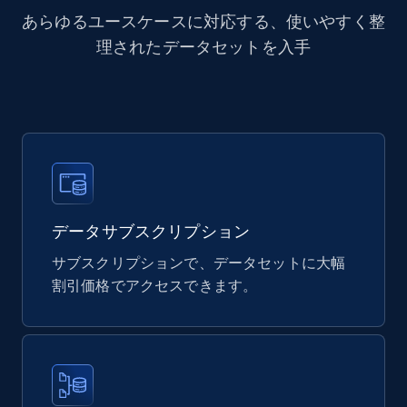
eCommerce
あらゆるユースケースに対応する、使いやすく整
理されたデータセットを入手
878+
124+
今すぐ購入
Naver products
URL, Product id, Title, Original price, Final price,
Discount rate, Currency, Description, and more.
データサブスクリプション
eCommerce
サブスクリプションで、データセットに大幅
割引価格でアクセスできます。
839+
46+
今すぐ購入