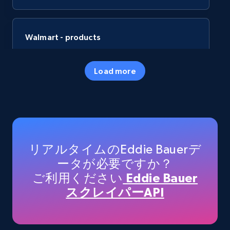
Walmart - products
URL, Final price, Sku, Currency, Gtin,
Specifications, Image urls, Top reviews, and
Load more
more.
eCommerce
5.6K+
875+
今すぐ購入
リアルタイムのEddie Bauerデ
ータが必要ですか？
ご利用ください
Eddie Bauer
TikTok Shop
スクレイパーAPI
URL, Title, Available, Description, Currency, Initial
price, Final price, Discount percent, and more.