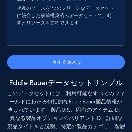
more.
複数のソースを1つのクリーンなデータセット
に統合した事前構築済みデータセットで、時
eCommerce
間とリソースを節約できます
1.7K+
254+
今すぐ購入
今すぐ購入
Amazon products search
Asin, URL, Name, Sponsored, Initial price, Final
price, Currency, Sold, and more.
Eddie Bauerデータセットサンプル
このデータセットには、利用可能なすべてのフィ
eCommerce
ールドにわたる包括的なEddie Bauer製品情報が
含まれています。製品URL、固有のアイテムID、
1.6K+
181+
今すぐ購入
異なる製品オプションのバリアントID、詳細な
製品タイトルと説明、特定の製品カテゴリ、階層