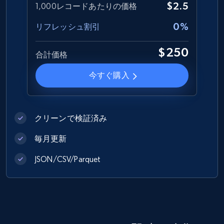
$2.5
1,000レコードあたりの価格
Best Buy products
0%
リフレッシュ割引
URL, Product id, Title, Images, Final price,
Currency, Discount, Initial price, and more.
$250
合計価格
eCommerce
今すぐ購入
1.1K+
149+
今すぐ購入
クリーンで検証済み
毎月更新
Lazada - Products
JSON/CSV/Parquet
URL, Title, Rating, Reviews, Initial price, Final
price, Currency, Stock, and more.
eCommerce