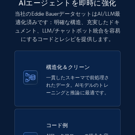
AIエージェントを即時に強化
991+
165+
今すぐ購入
当社のEddie BauerデータセットはAI/LLM最
適化済みです：明確な構造、充実したドキ
ュメント、LLM/チャットボット統合を容易
Lowes.com
にするコードとレシピを提供します。
URL, Domain, Marketplace pn, Sku, Other pn,
Model number, Gtin ean pn, Product name, and
more.
構造化＆クリーン
eCommerce
一貫したスキーマで前処理さ
れたデータ。AIモデルのトレ
ーニングと推論に最適です。
991+
162+
今すぐ購入
Ikea - Products
コード例
Description, In stock, Color, Size, Reviews