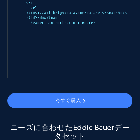
GET 

--url 
https://api.brightdata.com/datasets/snapshots
/{id}/download 

--header 'Authorization: Bearer 
'

Ozon.ru products
URL, Sku, Breadcrumbs, Name, Rating, Review
count, Description, Image, and more.
eCommerce
901+
114+
今すぐ購入
今すぐ購入
Sephora products
URL, ID, Name, Sku, In stock, Regular price,
ニーズに合わせたEddie Bauerデー
Actual price, Unit price, and more.
タセット