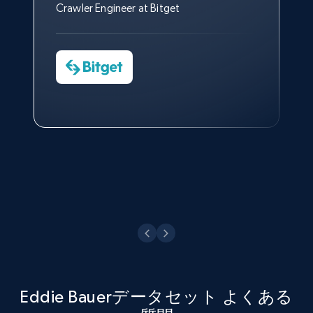
はできなかったでしょう。
おかげで、多くのプロセスを最
Media Director at YouGov Sport
Crawler Engineer at Bitget
Yorgos Panzaris
適化することができました。
CTO at Convert Group
Cheddi Rai
Sarah Melville
CEO at AdRetreaver
今すぐ観る
Data Science Specialist
Charmagne Cruz
Head of Reporting & Analytics, Business
Technologies and Pricing at Shopee
Philippines Inc.
今すぐ観る
Eddie Bauerデータセット よくある