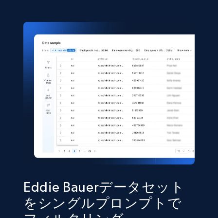
eCommerce
5.4K+
668+
今すぐ購入
Shein- Products
Product name, Description, Initial price, Final
price, Currency, In stock, Color, Size, and more.
eCommerce
2.8K+
388+
今すぐ購入
Eddie Bauerデータセット
をシングルプロンプトで