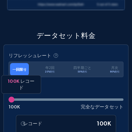
eCommerce
1.2K+
132+
今すぐ購入
データセット料金
リフレッシュレート
Zara - Products
Category id, Product id, Product name, Price,
年2回
四半期ごと
月次
一回限り
Currency, Colour code, Colour, Description, and
25%割引
50%割引
80%割引
more.
100K
レコー
ド
eCommerce
100K
完全なデータセット
1.2K+
208+
今すぐ購入
100K
レコード