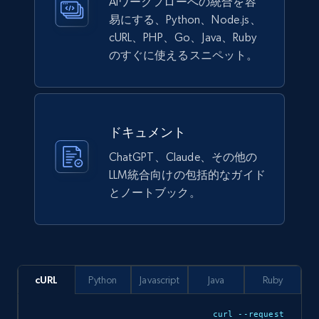
AIワークフローへの統合を容
count, Main image, Category url, Category, and
易にする、Python、Node.js、
more.
cURL、PHP、Go、Java、Ruby
のすぐに使えるスニペット。
eCommerce
943+
151+
今すぐ購入
ドキュメント
ChatGPT、Claude、その他の
LLM統合向けの包括的なガイド
Walmart sellers info
とノートブック。
Seller id, URL, Catalog seller id, Seller name, Seller
display name, Seller email, Seller phone, Seller
about us, and more.
eCommerce
cURL
Python
Javascript
Java
Ruby
curl --request 
912+
88+
今すぐ購入