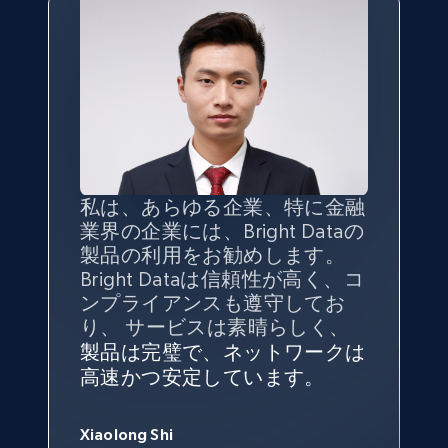
私は、あらゆる企業、特に金融
インターネットから公開ウェブ
データの
質
と量を
最大限に確
業界の企業には、Bright Dataの
データを収集する機能なしで
保することが最も重要であり、
製品の利用をお勧めします。
は、ブランドがすべての媒体に
そこでBright Dataとtgndataの
Bright Dataは信頼性が高く、コ
向けて紹介されたこと、またそ
組み合わせが威力を発揮しま
インターネットから公開ウェブ
私の経験から言えば、Bright
Bright Dataとの提携には大変満
信頼性に
非常に感銘を受けてお
ンプライアンスも遵守してお
の展開先を知りえることはでき
す。
データを収集する機能なしで
Dataのサービスは極めて貴重な
足しております。全てが順調
り、Bright Dataには全体的に大
り、 サービスは素晴らしく、
ず、また、Bright Dataのサポー
は、ブランドがすべての媒体に
ものでした。Bright Dataのおか
変満足しています。アカウント
で、ネットワークは非常に
安定
トなしでは急成長を遂げること
製品は完璧で、ネットワークは
向けて紹介されたこと、またそ
げで、当社のニーズを満たすの
マネージャーとは定期的な連絡
しており、
カスタマーサービス
George Koutsoudopoulos
はできなかったでしょう。
高速かつ安定しています。
の展開先を知りえることはでき
に十分な公開ウェブデータを収
ルートがあり、非常に協力的で
にも満足しています。
サポート
CEO at tgndata
ず、また、Bright Dataのサポー
集することができ、また同社の
す。
スタッフは当社にとって最高で
トなしでは急成長を遂げること
サポートおよび開発スタッフの
Sarah Melville
す。
Xiaolong Shi