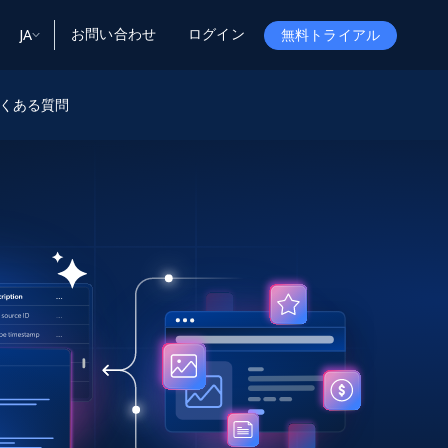
お問い合わせ
ログイン
JA
無料トライアル
ータ
ータと洞察
ソース
くある質問
会社情報
Startup Program
Retail Intelligence
から始まる
NEW
リテールインサイト
$2000/mo
リアルタイムのECインサイトとAI搭載レコ
メンデーションを提供
パートナープログラム
Demo Agents
Managed Data
から始まる
マネージドデータサービス
$1500/mo
Acquisition
トラストセンター
カスタマイズされたエンタープライズグレ
Integrations
ードのデータ収集
SDK Bright
Deep Lookup
BETA
ウェブデータで複雑検索
Bright Initiative