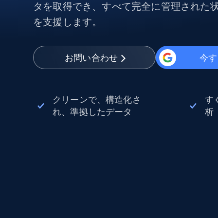
から始まる
タを取得でき、すべて完全に管理された
$5
$2.5/G
50% OFF
を支援します。
プロキシサービス
から始まる
ISPプロキシ
$1.3/IP
住宅用プロキシ
50% OFF
お問い合わせ
今す
400M+ 実際のピアデバイスからのグ
バルIP
データセンタープロキシ
効率的なデータ抽出を実現する高速
クリーンで、構造化さ
す
性の高いプロキシ
れ、準拠したデータ
析