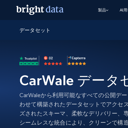
製品
AI
データセット
ウェブアクセスAPI
マルチモーダルトレーニング
WEBアクセスAPI
ツール
Web Unlocker API
動画と音声データ
Web Unlocker API
から始まる
$1/1k req
1つのAPIでブロックとCAPTCHAを解
より多くのデータで、より少ない障
FREE TIER
ーニング
統合
Discover API
FREE
から始まる
クロールAPI
ビデオフィード – VLA対応済み
$1/1k req
Always live web discovery for agents
ブラウザ拡張機能
ヒューマノイドロボットのポリシー
めの継続的かつターゲットを絞った
SERP API
CarWale デー
SERP API
から始まる
画を取得
ネットワークステータス
$1/1k req
オンデマンドですばやく容易に検索
FREE TIER
ンをスクレイピング
データパッケージ
グーグル
ビング
ダックダックゴ
から始まる
Scraping Browser
あらゆる業界向けのLLM対応データセ
CarWaleから利用可能なすべての公開
$5/GB
ヤンデックス
入手
Scraping Browser
わせて構築されたデータセットでアクセ
組み込みのブロック解除とホスティ
ズされたスキーマ、柔軟なデリバリー、
プロキシサービス
よるスクレイピングブラウザの設定
シームレスな統合により、クリーンで構
住宅用プロキシ