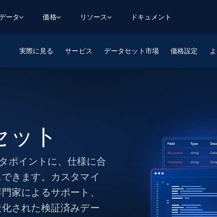
用データ
価格
リソース
ドキュメント
実際に見る
AGENTIC WEB EXECUTION
データフィード
データ
サービス
データセット市場
価格設定
デ
デ
リ
よ
学習ハブ
検索と抽出
スクレーパー
スクレイパーAPI
から始まる
$1
$0.75/1k rec
決
壁でトレ
AIアプリがWebを検索・クロールできるよう
600以上のウェブサイトからリアルタイム
FREE TIER
にする
データを取得
ブログ
Scraper Studio
リンクトイン
eコマース
から始まる
エージェントブラウザ
$1/1k req
ソーシャルメディア
チャットGPT
ケーススタディ
FREE TIER
学習のた
エージェントがウェブサイトを閲覧し、行動
AIスクレイパースタジオ
ウェブ動
できるようにする
タセット
から始まる
どのサイトもデータパイプラインに変換
データセットマーケットプレイス
オンラインセミナー
エンジ
$250/100K rec
ブライトデータMCP
FREE
データセットマーケットプレイス
ウェブを解き放つオールインワンツールキッ
から始まる
プロキシロケーション
Data Firehose
ットを
ト
事前収集された600以上のドメインからの
データポイントに、仕様に合
$0.2/1k HTML
データ
スできます。カスタマイ
リンクトイン
eコマース
マスタークラス
ングに
ソーシャルメディア
不動産
専門家によるサポート、
Data Firehose
ビデオ
造化された検証済みデー
Real-time web data, delivered as it’s
collected
から始まる