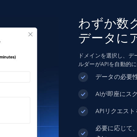
わずか数ク
データに
ドメインを選択し、デ
ルダーがAPIを自動的
データの必要
AIが即座にス
APIリクエス
必要に応じて、