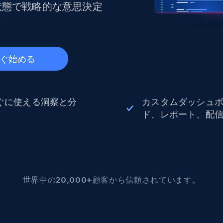
データセンタープロキシ
状態で戦略的な意思決定
$0.9/IP
B
ISPプロキシ
ぐ始める
ロー
70万以上の完全準拠の静的住宅用プロキシ
で信頼
ぐに使える洞察と分
カスタムダッシュ
ド、レポート、配
世界中の20,000+顧客から信頼されています。