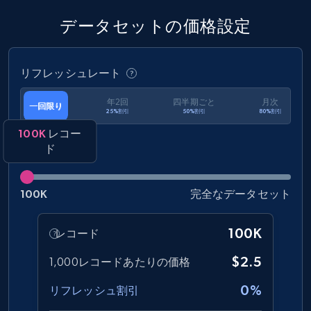
URL, Title amazon, Seller name amazon, Brand
amazon, Description amazon, Initial price
データセットの価格設定
amazon, Currency amazon, Availability amazon,
and more.
リフレッシュレート
eCommerce
年2回
四半期ごと
月次
一回限り
25%割引
50%割引
80%割引
1.2K+
132+
今すぐ購入
100K
レコー
ド
100K
完全なデータセット
Zara - Products
Category id, Product id, Product name, Price,
Currency, Colour code, Colour, Description, and
100K
レコード
more.
$2.5
1,000レコードあたりの価格
eCommerce
0%
リフレッシュ割引