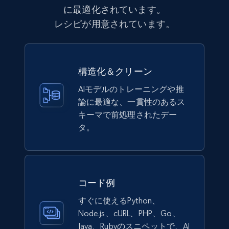
に最適化されています。
レシピが用意されています。
eCommerce
991+
165+
今すぐ購入
構造化＆クリーン
AIモデルのトレーニングや推
論に最適な、一貫性のあるス
Lowes.com
キーマで前処理されたデー
URL, Domain, Marketplace pn, Sku, Other pn,
タ。
Model number, Gtin ean pn, Product name, and
more.
eCommerce
コード例
すぐに使えるPython、
991+
162+
今すぐ購入
Node.js、cURL、PHP、Go、
Java、Rubyのスニペットで、AI