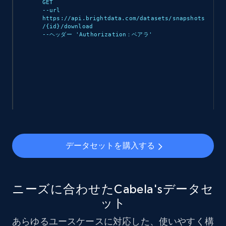
GET 

eCommerce
--url 
https://api.brightdata.com/datasets/snapshots
/{id}/download 

--ヘッダー 'Authorization：ベアラ
'

912+
88+
今すぐ購入
Ozon.ru products
URL, Sku, Breadcrumbs, Name, Rating, Review
count, Description, Image, and more.
データセットを購入する
eCommerce
901+
114+
今すぐ購入
ニーズに合わせたCabela'sデータセ
ット
あらゆるユースケースに対応した、使いやすく構