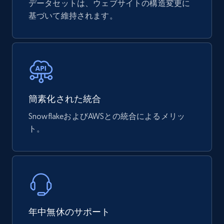
データセットは、ウェブサイトの構造変更に
mercadolivre.com.br products
基づいて維持されます。
URL, Product id, Title, Breadcrumbs, Category,
Tags, Final price, Original price, and more.
eCommerce
747+
39+
今すぐ購入
簡素化された統合
SnowflakeおよびAWSとの統合によるメリッ
ト。
Google Play Store reviews
URL, Review id, Reviewer name, Review date,
Review rating, Review, Found helpful, App url, and
more.
eCommerce
年中無休のサポート