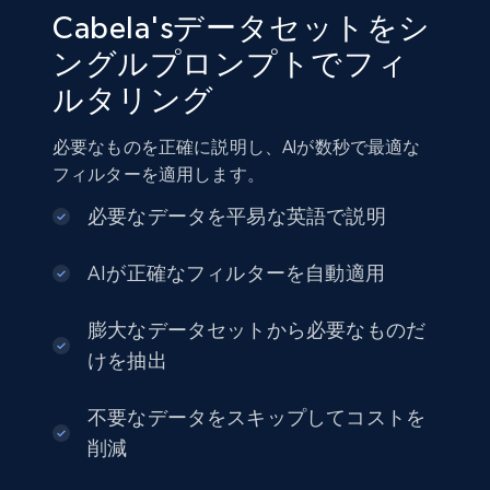
Cabela'sデータセットをシ
ングルプロンプトでフィ
ルタリング
Amazon sellers info
Seller id, URL, Seller name, Description, Detailed
必要なものを正確に説明し、AIが数秒で最適な
info, Stars, Feedbacks, Return policy, and more.
フィルターを適用します。
eCommerce
必要なデータを平易な英語で説明
AIが正確なフィルターを自動適用
2.5K+
378+
今すぐ購入
膨大なデータセットから必要なものだ
けを抽出
eBay
不要なデータをスキップしてコストを
URL, Product id, Title, Seller name, Seller rating,
削減
Seller reviews, Breadcrumbs, Root category, and
more.