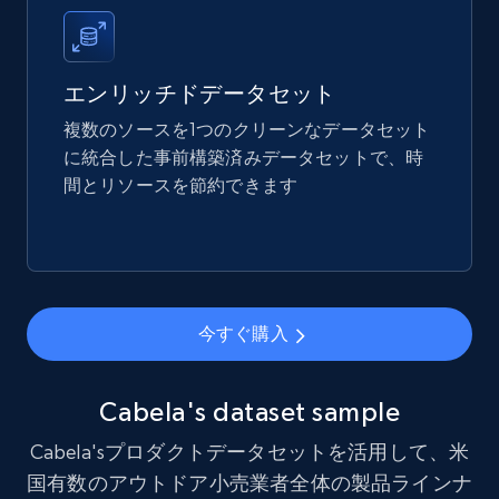
Amazon best seller products
Title, Seller name, Brand, Description, Initial
price, Final price, Final price high, Currency, and
エンリッチドデータセット
more.
複数のソースを1つのクリーンなデータセット
に統合した事前構築済みデータセットで、時
eCommerce
間とリソースを節約できます
1.7K+
254+
今すぐ購入
今すぐ購入
Amazon products search
Asin, URL, Name, Sponsored, Initial price, Final
price, Currency, Sold, and more.
Cabela's dataset sample
Cabela'sプロダクトデータセットを活用して、米
eCommerce
国有数のアウトドア小売業者全体の製品ラインナ