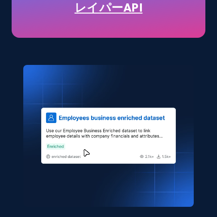
TikTok Shop
レイパーAPI
URL, Title, Available, Description, Currency, Initial
price, Final price, Discount percent, and more.
eCommerce
5.4K+
668+
今すぐ購入
Shein- Products
Product name, Description, Initial price, Final
price, Currency, In stock, Color, Size, and more.
eCommerce
2.8K+
388+
今すぐ購入