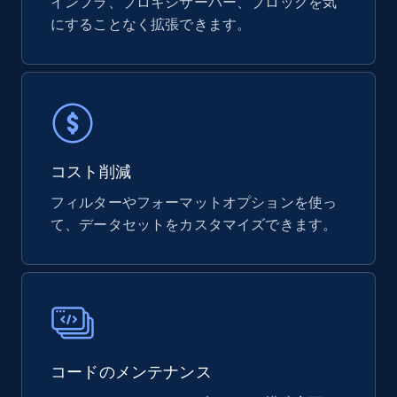
インフラ、プロキシサーバー、ブロックを気
eCommerce
にすることなく拡張できます。
822+
80+
今すぐ購入
Digikey - Products
コスト削減
Product url, Category url, Part number,
フィルターやフォーマットオプションを使っ
Description, Manufacturer, Manufacturer url,
て、データセットをカスタマイズできます。
Datasheet url, Rohs compliant, and more.
eCommerce
775+
80+
今すぐ購入
コードのメンテナンス