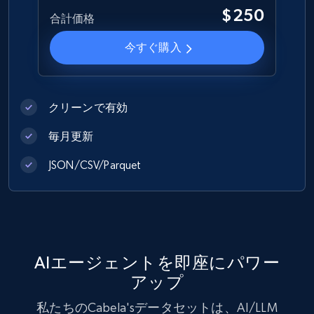
$250
合計価格
1.2K+
208+
今すぐ購入
今すぐ購入
Best Buy products
クリーンで有効
URL, Product id, Title, Images, Final price,
Currency, Discount, Initial price, and more.
毎月更新
eCommerce
JSON/CSV/Parquet
1.1K+
149+
今すぐ購入
AIエージェントを即座にパワー
Lazada - Products
アップ
URL, Title, Rating, Reviews, Initial price, Final
私たちのCabela'sデータセットは、AI/LLM
price, Currency, Stock, and more.