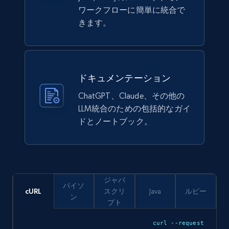
ワークフローに簡単に統合で
きます。
Ikea - Products
Description, In stock, Color, Size, Reviews
count, Main image, Category url, Category, and
more.
ドキュメンテーション
eCommerce
ChatGPT、Claude、その他の
LLM統合のための包括的なガイ
ドとノートブック。
943+
151+
今すぐ購入
Walmart sellers info
ジャバ
パイソ
Seller id, URL, Catalog seller id, Seller name, Seller
cURL
スクリ
Java
ルビー
ン
display name, Seller email, Seller phone, Seller
プト
about us, and more.
curl --request 