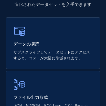
Sephora products
造化されたデータセットを入手できます
URL, ID, Name, Sku, In stock, Regular price,
Actual price, Unit price, and more.
eCommerce
878+
124+
今すぐ購入
データの購読
サブスクライブしてデータセットにアクセス
すると、コストが大幅に削減されます。
Naver products
URL, Product id, Title, Original price, Final price,
Discount rate, Currency, Description, and more.
eCommerce
ファイル出力形式
839+
46+
今すぐ購入
JSON、NDJSON、JSON Lines、CSV、Parquet。