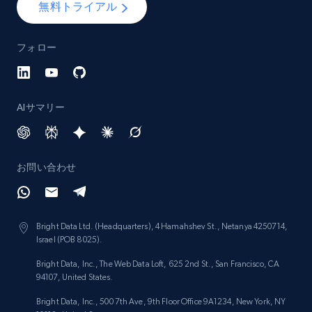
無料トライアル
フォロー
AIサマリー
お問い合わせ
Bright Data Ltd. (Headquarters), 4 Hamahshev St., Netanya 4250714,
Israel (POB 8025).
Bright Data, Inc., The Web Data Loft, 625 2nd St., San Francisco, CA
94107, United States.
Bright Data, Inc., 500 7th Ave, 9th Floor Office 9A1234, New York, NY