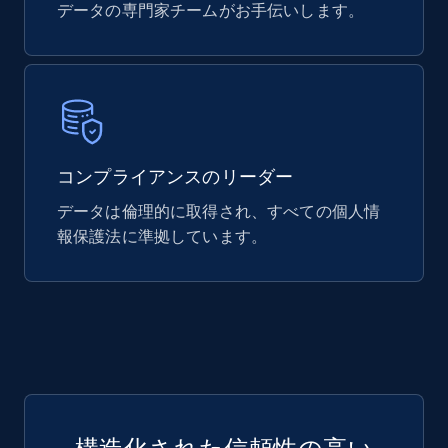
データの専門家チームがお手伝いします。
740+
39+
今すぐ購入
Mouser - Products
Product url, Category url, Mouser part num, Mfr
コンプライアンスのリーダー
part number, Manufacturer, Image, Image high,
Manufacturer url, and more.
データは倫理的に取得され、すべての個人情
報保護法に準拠しています。
eCommerce
717+
91+
今すぐ購入