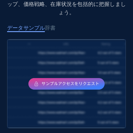
ップ、価格戦略、在庫状況を包括的に把握しまし
1.6K+
181+
今すぐ購入
ょう。
データサンプル
辞書
Target
URL, Product id, Title, Product description,
Rating, Reviews count, Initial price, Discount,
and more.
eCommerce
1.3K+
175+
今すぐ購入
Amazon Walmart