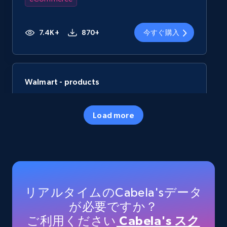
7.4K+
870+
今すぐ購入
Walmart - products
URL, Final price, Sku, Currency, Gtin,
Specifications, Image urls, Top reviews, and
Load more
more.
eCommerce
5.6K+
875+
今すぐ購入
リアルタイムのCabela'sデータ
が必要ですか？
ご利用ください
Cabela's スク