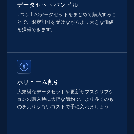
eCommerce
データセットバンドル
2つ以上のデータセットをまとめて購入するこ
とで、限定割引を受けながらより大きな価値
2.1K+
375+
今すぐ購入
を獲得できます。
Etsy
URL, Product id, Listing inventory id, Title, Rating,
Reviews count shop, Reviews count item, Initial
price, and more.
ボリューム割引
eCommerce
大規模なデータセットや更新サブスクリプシ
ョンの購入時に大幅な節約で、より多くのも
のをより少ないコストで手に入れましょう
1.9K+
323+
今すぐ購入