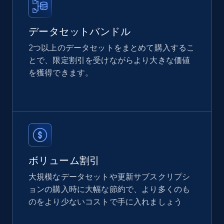
and more.
Real estate
人気
データセットバンドル
2つ以上のデータセットをまとめて購入するこ
12K+
1.3K+
今すぐ購入
とで、限定割引を受けながらより大きな価値
を獲得できます。
LinkedIn posts
URL, ID, User id, Use url, Title, Headline, Post
text, Date posted, and more.
Social media
ボリューム割引
大規模なデータセットや更新サブスクリプシ
ョンの購入時に大幅な節約で、より多くのも
11.3K+
1.5K+
今すぐ購入
のをより少ないコストで手に入れましょう