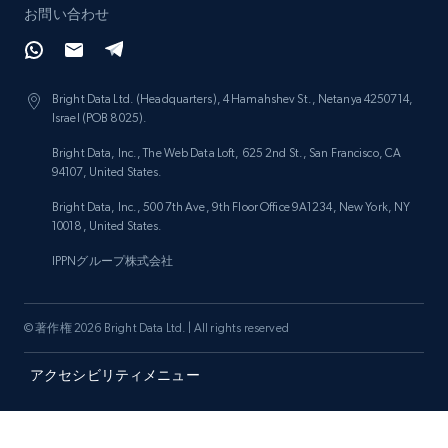
お問い合わせ
Bright Data Ltd. (Headquarters), 4 Hamahshev St., Netanya 4250714,
Israel (POB 8025).
Bright Data, Inc., The Web Data Loft, 625 2nd St., San Francisco, CA
94107, United States.
Bright Data, Inc., 500 7th Ave, 9th Floor Office 9A1234, New York, NY
10018, United States.
IPPNグループ株式会社
© 著作権 2026 Bright Data Ltd. | All rights reserved
アクセシビリティメニュー