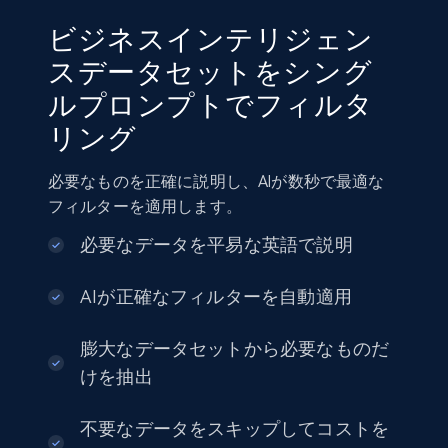
22.3K+
3.4K+
今すぐ購入
ビジネスインテリジェン
スデータセットをシング
ルプロンプトでフィルタ
Crunchbase companies information
リング
Name, URL, ID, Cb rank, Region, About,
Industries, Operating status, and more.
必要なものを正確に説明し、AIが数秒で最適な
フィルターを適用します。
Business
人気
強化された
必要なデータを平易な英語で説明
15.6K+
1.6K+
今すぐ購入
AIが正確なフィルターを自動適用
膨大なデータセットから必要なものだ
けを抽出
Linkedin job listings information
URL, Job posting id, Job title, Company name,
不要なデータをスキップしてコストを
Company id, Job location, Job summary, Job