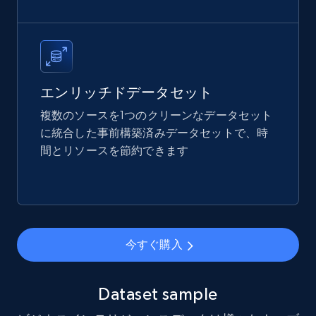
X (formerly Twitter) - Posts
ID, User posted, Name, Description, Date
posted, Photos, URL, Quoted post, and more.
エンリッチドデータセット
Social media
複数のソースを1つのクリーンなデータセット
に統合した事前構築済みデータセットで、時
10.3K+
1.2K+
今すぐ購入
間とリソースを節約できます
TikTok - Profiles
Account id, Nickname, Biography, Awg
今すぐ購入
engagement rate, Comment engagement rate,
Like engagement rate, Bio link, Predicted lang,
and more.
Dataset sample