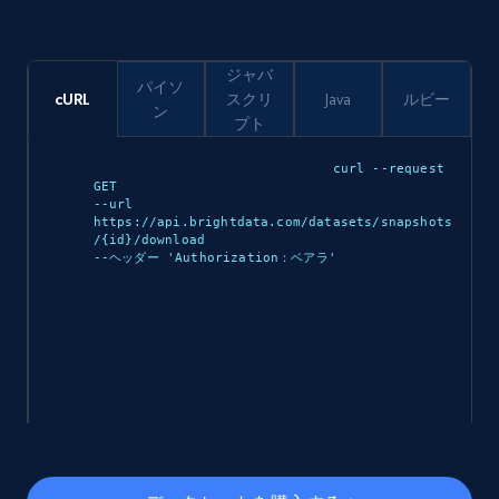
eCommerce
ジャバ
パイソ
cURL
スクリ
Java
ルビー
ン
5.4K+
667+
今すぐ購入
プト
curl --request 
GET 

--url 
https://api.brightdata.com/datasets/snapshots
Employees business enriched dataset
/{id}/download 

--ヘッダー 'Authorization：ベアラ
'

URL, Profile url, Linkedin num id, Avatar, Profile
name, Certifications, Profile location, Profile
connections, and more.
Business
強化された
5.3K+
383+
今すぐ購入