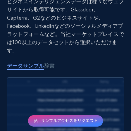
Social media
ビジネスインテリジェンスデータは様々なウェブ
サイトから取得可能です。Glassdoor、
Capterra、G2などのビジネスサイトや、
8.3K+
963+
今すぐ購入
Facebook、LinkedInなどのソーシャルメディアプ
ラットフォームなど。当社マーケットプレイスで
は100以上のデータセットから選択いただけま
Youtube - Videos posts
す。
URL, Title, Youtuber, Youtuber md5, Video url,
Video length, Likes, Views, and more.
データサンプル
辞書
Social media
8.1K+
714+
今すぐ購入
Amazon Reviews