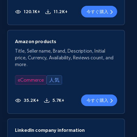
120.1K+
11.2K+
今すぐ購入
Amazon products
Title, Seller name, Brand, Description, Initial
price, Currency, Availability, Reviews count, and
more.
eCommerce
人気
35.2K+
5.7K+
今すぐ購入
LinkedIn company information