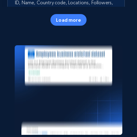
ID, Name, Country code, Locations, Followers,
Employees in linkedin, About, Specialties, and
more.
Load more
Business
人気
33.5K+
3.5K+
今すぐ購入
Instagram - Profiles
Account, Fbid, ID, Followers, Posts count, Is
business account, Is professional account, Is
verified, and more.
Social media