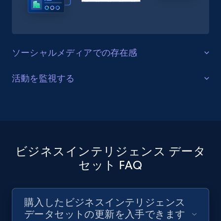
ソーシャルメディアでの存在感
マーケティング分析
活動を監視する
ビジネスインテリジェンスデータセットを活用し、競
マーケティングの改善
合他社のソーシャルメディアアカウントを発見する。
競合他社のマーケティング戦略、ターゲット層、ブラ
ビジネスインテリジェンスデータセットを活用し、製
ンドメッセージ、エンゲージメント率を理解する。
品の動向、価格戦略、パートナーシップ、最新アップ
デートに関する洞察を得るため、企業のオンライン活
ビジネスインテリジェンス データ
動を追跡する。
セット FAQ
今すぐ購入
今すぐ購入
購入したビジネスインテリジェンス
データセットの更新を入手できます