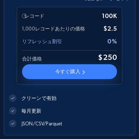
6.7K+
894+
今すぐ購入
100K
レコード
$2.5
1,000レコードあたりの価格
Facebook - Pages Posts by Profile URL
0%
リフレッシュ割引
URL, Post id, User url, User username raw,
Content, Date posted, Hashtags, Num
$250
合計価格
comments, and more.
今すぐ購入
Social media
6.6K+
629+
今すぐ購入
クリーンで有効
毎月更新
JSON/CSV/Parquet
Indeed job listings information
Jobid, Company name, Date posted parsed, Job