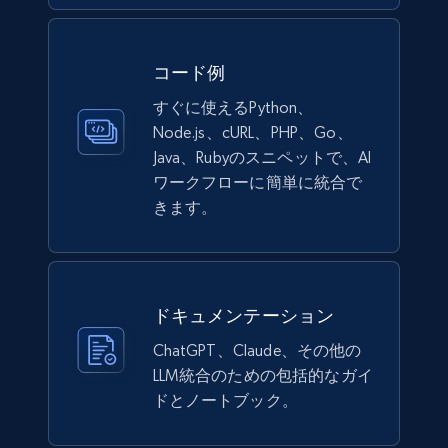
コード例
Walmart - products
すぐに使えるPython、
URL, Final price, Sku, Currency, Gtin,
Node.js、cURL、PHP、Go、
Specifications, Image urls, Top reviews, and
Java、Rubyのスニペットで、AI
more.
ワークフローに簡単に統合で
きます。
eCommerce
5.6K+
875+
今すぐ購入
ドキュメンテーション
ChatGPT、Claude、その他の
LLM統合のための包括的なガイ
TikTok Shop
ドとノートブック。
URL, Title, Available, Description, Currency, Initial
price, Final price, Discount percent, and more.