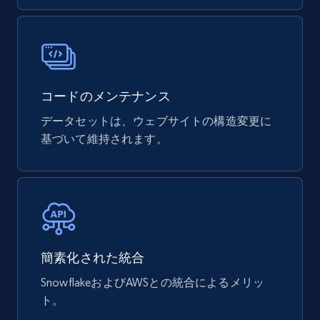
3.7K+
436+
今すぐ購入
コードのメンテナンス
Airbnb Properties Information
データセットは、ウェブサイトの構造変更に
Name, Price, Image, Description, Category,
基づいて維持されます。
Availability, Discount, Reviews, and more.
Travel
3.6K+
581+
今すぐ購入
簡素化された統合
SnowflakeおよびAWSとの統合によるメリッ
X (formerly Twitter) - Profiles
ト。