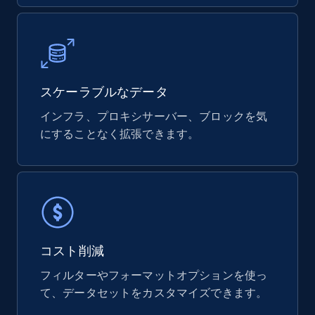
Google maps reviews
URL, Place id, Place name, Country, Address,
Review id, Reviewer name, Reviews by reviewer,
and more.
スケーラブルなデータ
Business
インフラ、プロキシサーバー、ブロックを気
にすることなく拡張できます。
4.1K+
303+
今すぐ購入
Instagram - Reels
URL, User posted, Description, Hashtags, Num
コスト削減
comments, Date posted, Likes, Views, and
more.
フィルターやフォーマットオプションを使っ
て、データセットをカスタマイズできます。
Social media