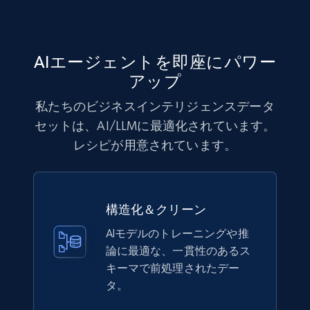
title, Description text, Benefits, Qualifications,
Job type, and more.
AIエージェントを即座にパワー
Business
アップ
私たちのビジネスインテリジェンスデータ
6.5K+
761+
今すぐ購入
セットは、AI/LLMに最適化されています。
レシピが用意されています。
Companies information enriched dataset
URL, ID lc, Name lc, Country code lc, Locations
構造化＆クリーン
lc, Followers lc, Employees in linkedin lc, About
lc, and more.
AIモデルのトレーニングや推
論に最適な、一貫性のあるス
Business
強化された
キーマで前処理されたデー
タ。
6.2K+
537+
今すぐ購入