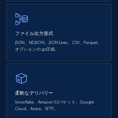
Social media
4.4K+
432+
今すぐ購入
ファイル出力形式
JSON、NDJSON、JSON Lines、CSV、Parquet。
Glassdoor companies overview information
オプションの.gz圧縮。
ID, Company, Ratings overall, Details size,
Details founded, Details type, Country code,
Company type, and more.
Business
人気
強化された
柔軟なデリバリー
4.2K+
381+
今すぐ購入
Snowflake、Amazon S3バケット、Google
Cloud、Azure、SFTP。