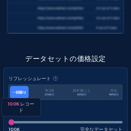
URL, Product name, Product rating, Product
rating object, Product rating max, Rating,
Author name, Asin, and more.
eCommerce
7.4K+
870+
今すぐ購入
データセットの価格設定
リフレッシュレート
TikTok - Posts
URL, Post id, Description, Create time, Digg
年2回
四半期ごと
月次
一回限り
25%割引
50%割引
80%割引
count, Share count, Collect count, Comment
count, and more.
100K
レコー
ド
Social media
100K
完全なデータセット