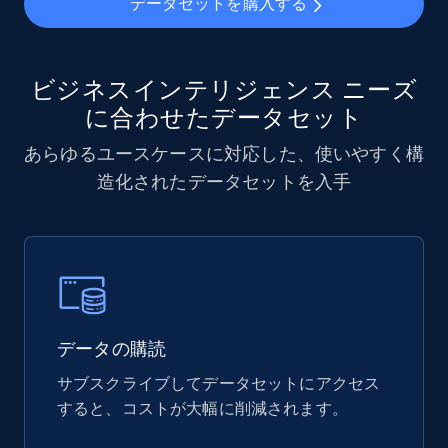
データセットを購入する
YouTube - Channels
URL, Handle, Handle md5, Banner img, Profile
ビジネスインテリジェンス ニーズ
image, Name, Subscribers, Description, and
に合わせたデータセット
more.
あらゆるユースケースに対応した、使いやすく構
Social media
造化されたデータセットを入手
4.5K+
505+
今すぐ購入
Reddit- Posts
データの購読
Post id, URL, User posted, Title, Description,
サブスクライブしてデータセットにアクセス
Num comments, Date posted, Community
すると、コストが大幅に削減されます。
name, and more.