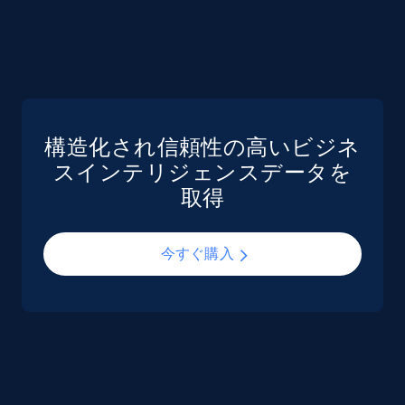
Glassdoor companies reviews
Overview id, Review id, Review url, Rating date,
Count helpful, Count unhelpful, Employee job
end year, Employee length, and more.
構造化され信頼性の高いビジネ
Business
スインテリジェンスデータを
取得
3.3K+
552+
今すぐ購入
今すぐ購入