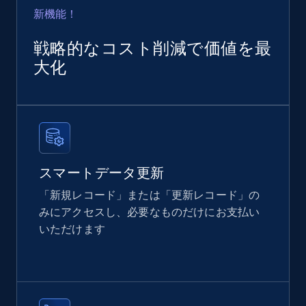
新機能！
Instagram - Posts
戦略的なコスト削減で価値を最
URL, User posted, Description, Hashtags, Num
大化
comments, Date posted, Likes, Photos, and
more.
Social media
スマートデータ更新
13.2K+
1.6K+
今すぐ購入
「新規レコード」または「更新レコード」の
みにアクセスし、必要なものだけにお支払い
いただけます
Zillow properties listing information
Zpid, City, State, HomeStatus, Address,
IsListingClaimedByCurrentSignedInUser,
IsCurrentSignedInAgentResponsible, Bedrooms,