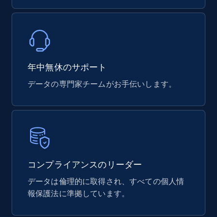
X id, URL, ID, Profile name, Biography, Is verified,
Profile image link, External link, and more.
Social media
年中無休のサポート
3.5K+
224+
今すぐ購入
データの専門家チームがお手伝いします。
IMDB media
Title, Popularity, Genres, Presentation, Credit,
Videos, Photos, Top cast, and more.
コンプライアンスのリーダー
Free datasets
データは倫理的に取得され、すべての個人情
報保護法に準拠しています。
3.4K+
194+
今すぐ購入