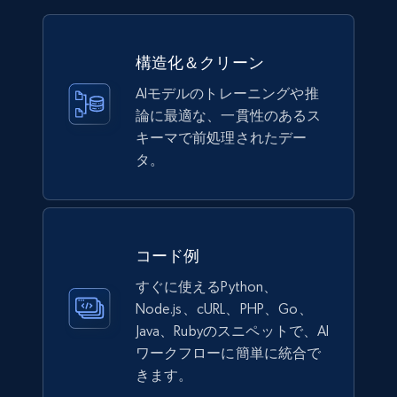
eCommerce
構造化＆クリーン
991+
162+
今すぐ購入
AIモデルのトレーニングや推
論に最適な、一貫性のあるス
キーマで前処理されたデー
タ。
Lazada - Products
URL, Title, Rating, Reviews, Initial price, Final
price, Currency, Stock, and more.
コード例
eCommerce
すぐに使えるPython、
Node.js、cURL、PHP、Go、
988+
160+
今すぐ購入
Java、Rubyのスニペットで、AI
ワークフローに簡単に統合で
きます。