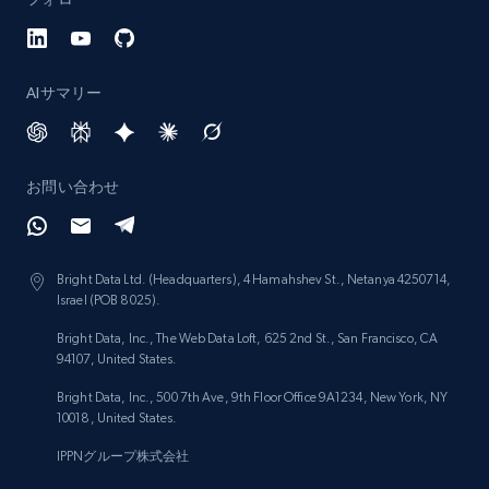
AIサマリー
お問い合わせ
Bright Data Ltd. (Headquarters), 4 Hamahshev St., Netanya 4250714,
Israel (POB 8025).
Bright Data, Inc., The Web Data Loft, 625 2nd St., San Francisco, CA
94107, United States.
Bright Data, Inc., 500 7th Ave, 9th Floor Office 9A1234, New York, NY
10018, United States.
IPPNグループ株式会社