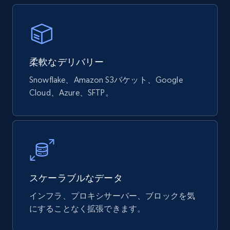
Google Shopping products search US
URL, Product id, Title, Final price, Initial price,
Currency, Rating, Reviews count, and more.
柔軟なデリバリー
Snowflake、Amazon S3バケット、Google
eCommerce
Cloud、Azure、SFTP。
823+
40+
今すぐ購入
Wayfair products
スケーラブルなデータ
URL, Product id, Title, Rating, Reviews count,
Initial price, Discount, Final price, and more.
インフラ、プロキシサーバー、ブロックを気
にすることなく拡張できます。
eCommerce