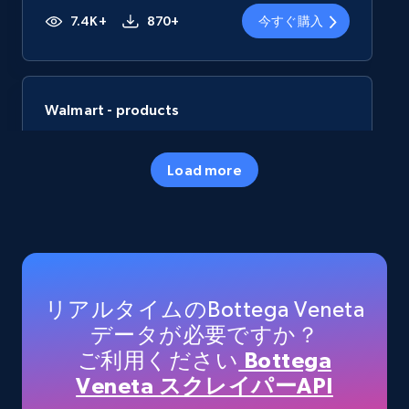
7.4K+
870+
今すぐ購入
Walmart - products
URL, Final price, Sku, Currency, Gtin,
Specifications, Image urls, Top reviews, and
Load more
more.
eCommerce
5.6K+
875+
今すぐ購入
リアルタイムのBottega Veneta
データが必要ですか？
ご利用ください
Bottega
TikTok Shop
Veneta スクレイパーAPI
URL, Title, Available, Description, Currency, Initial