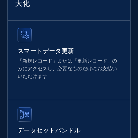
Home Depot US
大化
URL, Domain, Country code, Model number,
Sku, Product id, Product name, Manufacturer,
and more.
eCommerce
スマートデータ更新
2.1K+
353+
今すぐ購入
「新規レコード」または「更新レコード」の
みにアクセスし、必要なものだけにお支払い
いただけます
Amazon products global dataset
Title, Seller name, Brand, Description, Initial
price, Currency, Availability, Reviews count, and
more.
eCommerce
データセットバンドル