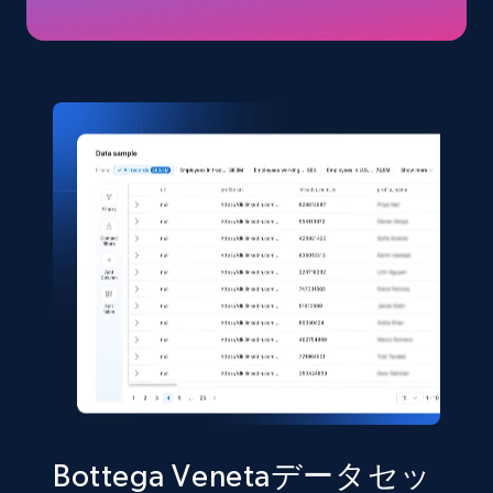
price, Final price, Discount percent, and more.
eCommerce
5.4K+
667+
今すぐ購入
Shein- Products
Product name, Description, Initial price, Final
price, Currency, In stock, Color, Size, and more.
eCommerce
2.8K+
388+
今すぐ購入
Bottega Venetaデータセッ