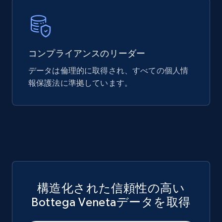
Mouser - Products
コンプライアンスのリーダー
Product url, Category url, Mouser part num, Mfr
データは倫理的に取得され、すべての個人情
part number, Manufacturer, Image, Image high,
Manufacturer url, and more.
報保護法に準拠しています。
eCommerce
717+
91+
今すぐ購入
構造化された信頼性の高い
Bottega Venetaデータを取得