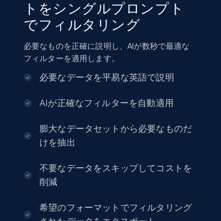
トをシングルプロンプト
でフィルタリング
Amazon sellers info
Seller id, URL, Seller name, Description, Detailed
必要なものを正確に説明し、AIが数秒で最適な
info, Stars, Feedbacks, Return policy, and more.
フィルターを適用します。
eCommerce
必要なデータを平易な英語で説明
AIが正確なフィルターを自動適用
2.5K+
378+
今すぐ購入
膨大なデータセットから必要なものだ
けを抽出
eBay
不要なデータをスキップしてコストを
URL, Product id, Title, Seller name, Seller rating,
削減
Seller reviews, Breadcrumbs, Root category, and
more.
希望のフォーマットでフィルタリング
eCommerce