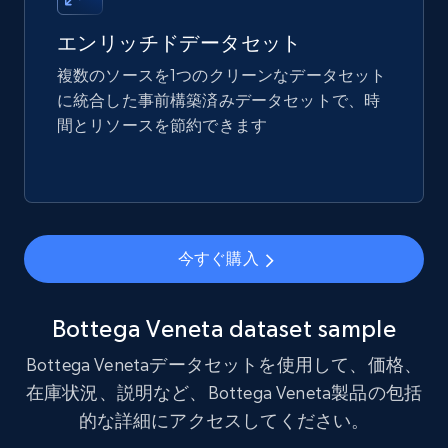
Title, Seller name, Brand, Description, Initial
price, Final price, Final price high, Currency, and
エンリッチドデータセット
more.
複数のソースを1つのクリーンなデータセット
に統合した事前構築済みデータセットで、時
eCommerce
間とリソースを節約できます
1.7K+
254+
今すぐ購入
今すぐ購入
Amazon products search
Asin, URL, Name, Sponsored, Initial price, Final
price, Currency, Sold, and more.
Bottega Veneta dataset sample
Bottega Venetaデータセットを使用して、価格、
eCommerce
在庫状況、説明など、Bottega Veneta製品の包括
的な詳細にアクセスしてください。
1.6K+
181+
今すぐ購入