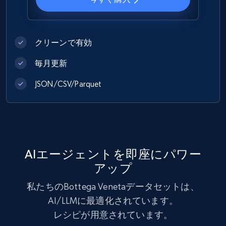
Best Buy products
クリーンで有効
URL, Product id, Title, Images, Final price,
毎月更新
Currency, Discount, Initial price, and more.
JSON/CSV/Parquet
eCommerce
1.1K+
149+
今すぐ購入
AIエージェントを即座にパワー
アップ
Lowes.com
私たちのBottega Venetaデータセットは、
URL, Domain, Marketplace pn, Sku, Other pn,
AI/LLMに最適化されています。
Model number, Gtin ean pn, Product name, and
レシピが用意されています。
more.