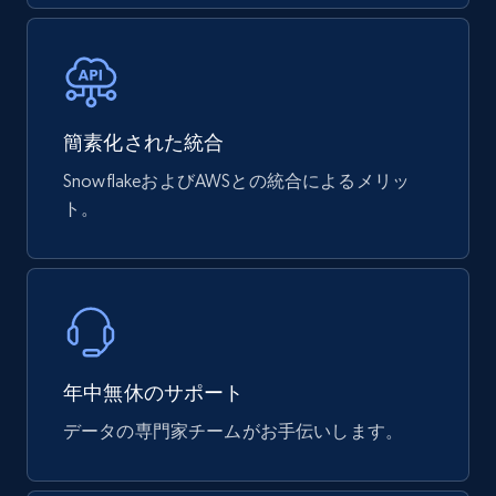
URL, Product id, Title, Breadcrumbs, Category,
Tags, Final price, Original price, and more.
eCommerce
簡素化された統合
747+
39+
今すぐ購入
SnowflakeおよびAWSとの統合によるメリッ
ト。
Google Play Store reviews
URL, Review id, Reviewer name, Review date,
Review rating, Review, Found helpful, App url, and
more.
年中無休のサポート
eCommerce
データの専門家チームがお手伝いします。
740+
39+
今すぐ購入