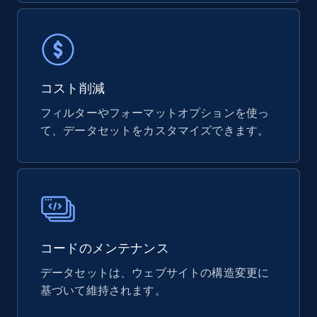
821+
80+
今すぐ購入
コスト削減
Digikey - Products
フィルターやフォーマットオプションを使っ
Product url, Category url, Part number,
て、データセットをカスタマイズできます。
Description, Manufacturer, Manufacturer url,
Datasheet url, Rohs compliant, and more.
eCommerce
775+
80+
今すぐ購入
コードのメンテナンス
データセットは、ウェブサイトの構造変更に
基づいて維持されます。
mercadolivre.com.br products