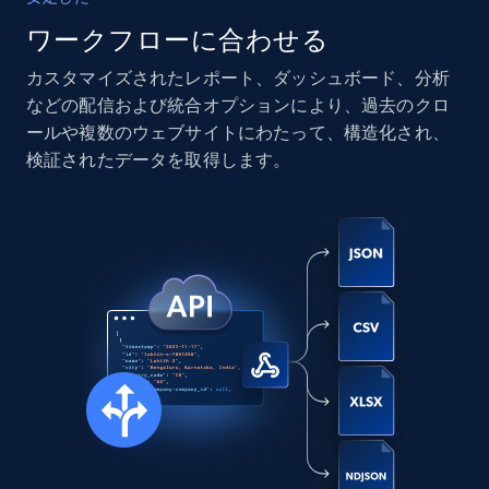
ワークフローに合わせる
カスタマイズされたレポート、ダッシュボード、分析
Instagram - Posts
などの配信および統合オプションにより、過去のクロ
URL, User posted, Description, Hashtags, Num
ールや複数のウェブサイトにわたって、構造化され、
comments, Date posted, Likes, Photos, and
検証されたデータを取得します。
more.
Social media
13.2K+
1.6K+
今すぐ購入
Zillow properties listing information
Zpid, City, State, HomeStatus, Address,
IsListingClaimedByCurrentSignedInUser,