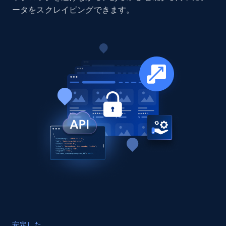
Company id, Job location, Job summary, Job
ータをスクレイピングできます。
seniority level, and more.
Business
15.3K+
2.2K+
今すぐ購入
Google Maps full information
Place id, URL, Country, Name, Category,
Address, Description, Business details, and
more.
Business
13.2K+
1.7K+
今すぐ購入
安定した