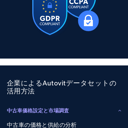
X (formerly Twitter) - Posts
ID, User posted, Name, Description, Date
posted, Photos, URL, Quoted post, and more.
Social media
10.3K+
1.2K+
今すぐ購入
企業によるAutovitデータセットの
活用方法
TikTok - Profiles
Account id, Nickname, Biography, Awg
engagement rate, Comment engagement rate,
中古車価格設定と市場調査
Like engagement rate, Bio link, Predicted lang,
and more.
中古車の価格と供給の分析