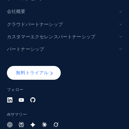
会社概要
YouTube - Channels
クラウドパートナーシップ
URL, Handle, Handle md5, Banner img, Profile
image, Name, Subscribers, Description, and
カスタマーエクセレンスパートナーシップ
more.
パートナーシップ
Social media
無料トライアル
4.5K+
507+
今すぐ購入
フォロー
Reddit- Posts
Post id, URL, User posted, Title, Description,
AIサマリー
Num comments, Date posted, Community
name, and more.