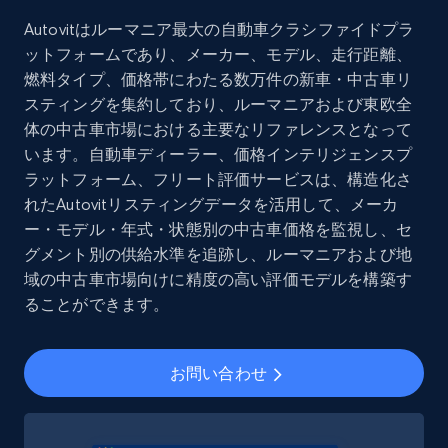
Social media
Autovitはルーマニア最大の自動車クラシファイドプラ
ットフォームであり、メーカー、モデル、走行距離、
燃料タイプ、価格帯にわたる数万件の新車・中古車リ
8.3K+
963+
今すぐ購入
スティングを集約しており、ルーマニアおよび東欧全
体の中古車市場における主要なリファレンスとなって
います。自動車ディーラー、価格インテリジェンスプ
ラットフォーム、フリート評価サービスは、構造化さ
Youtube - Videos posts
れたAutovitリスティングデータを活用して、メーカ
URL, Title, Youtuber, Youtuber md5, Video url,
ー・モデル・年式・状態別の中古車価格を監視し、セ
Video length, Likes, Views, and more.
グメント別の供給水準を追跡し、ルーマニアおよび地
域の中古車市場向けに精度の高い評価モデルを構築す
Social media
ることができます。
8.1K+
714+
今すぐ購入
お問い合わせ