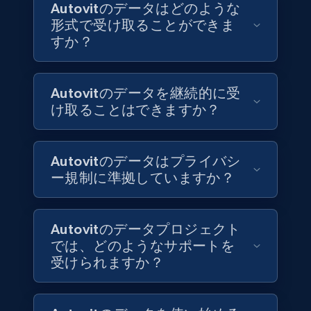
Autovitのデータはどのような
6.3K+
537+
今すぐ購入
形式で受け取ることができま
すか？
Walmart - products
Autovitのデータを継続的に受
URL, Final price, Sku, Currency, Gtin,
け取ることはできますか？
Specifications, Image urls, Top reviews, and
more.
Autovitのデータはプライバシ
eCommerce
ー規制に準拠していますか？
5.6K+
875+
今すぐ購入
Autovitのデータプロジェクト
では、どのようなサポートを
受けられますか？
TikTok Shop
URL, Title, Available, Description, Currency, Initial