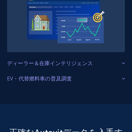
Amazon Reviews
URL, Product name, Product rating, Product
rating object, Product rating max, Rating,
Author name, Asin, and more.
eCommerce
7.4K+
870+
今すぐ購入
ディーラー＆在庫インテリジェンス
ディーラーの在庫とリスティング活動の追
EV・代替燃料車の普及調査
跡
TikTok - Posts
ルーマニアにおけるハイブリッドおよび電
Autovitはルーマニア全土の個人出品者とプロのディー
URL, Post id, Description, Create time, Digg
気自動車のリスティング動向
ラー双方のリスティングを掲載しており、専用のディ
count, Share count, Collect count, Comment
count, and more.
ーラーアカウントと在庫フィードを通じて、国内の自
Autovitのリスティングはガソリン、ディーゼル、ハイ
動車小売ネットワーク全体のリアルタイムな在庫状況
ブリッド、プラグインハイブリッド、電気自動車にま
Social media
を反映しています。自動車業界のリサーチャー、メー
たがっており、中央・東欧全体でEV普及が徐々に進む