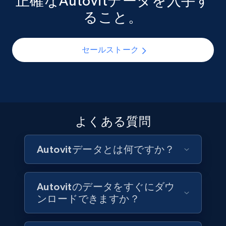
正確なAutovitデータを入手す
カーの地域チーム、ディーラー管理プラットフォーム
ルーマニア市場において、代替燃料車の供給と価格が
ること。
は、構造化されたAutovitディーラーデータを活用し
どのように変化しているかを現場レベルで把握できま
6.7K+
894+
今すぐ購入
て、ディーラーが積極的に在庫を持つメーカーとモデ
す。EVメーカー、充電インフラ投資家、自動車政策リ
ルを監視し、ブランドおよび地域別の在庫回転率を追
サーチャーは、構造化されたAutovitデータを活用し
セールストーク
跡し、ブカレスト、クルージュ＝ナポカ、ティミショ
て、ハイブリッドおよび電気自動車リスティングの経
アラなどルーマニアの都市にプロのディーラーがどの
時的な成長を追跡し、内燃機関車と比較したEVの価格
Facebook - Pages Posts by Profile URL
ように分布しているかを把握することができます。
動向を監視し、新興欧州市場における中古EVの消費者
URL, Post id, User url, User username raw,
供給の発展状況を評価することができます。
Content, Date posted, Hashtags, Num
comments, and more.
お問い合わせ
よくある質問
お問い合わせ
Social media
Autovitデータとは何ですか？
6.6K+
629+
今すぐ購入
Autovitのデータをすぐにダウ
ンロードできますか？
Indeed job listings information