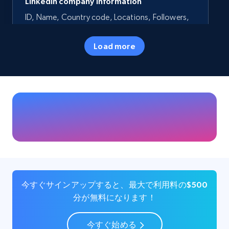
LinkedIn company information
ID, Name, Country code, Locations, Followers,
Employees in linkedin, About, Specialties, and
more.
Load more
Business
人気
33.5K+
3.5K+
今すぐ購入
Instagram - Profiles
Account, Fbid, ID, Followers, Posts count, Is
business account, Is professional account, Is
今すぐサインアップすると、最大で利用料の$500
verified, and more.
分が無料になります！
Social media
今すぐ始める