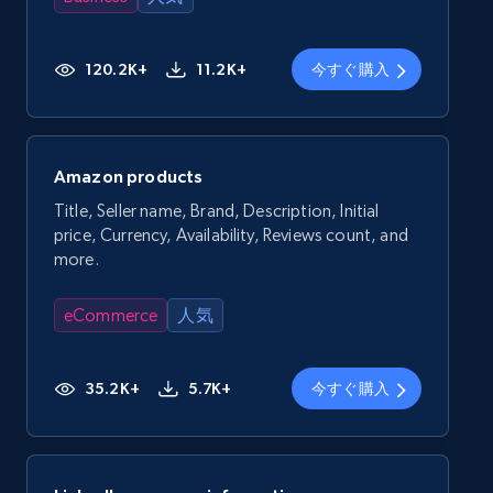
120.2K+
11.2K+
今すぐ購入
Amazon products
Title, Seller name, Brand, Description, Initial
price, Currency, Availability, Reviews count, and
more.
eCommerce
人気
35.2K+
5.7K+
今すぐ購入