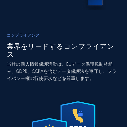
IsCurrentSignedInAgentResponsible, Bedrooms,
and more.
Real estate
人気
コンプライアンス
12K+
1.3K+
今すぐ購入
業界をリードするコンプライアン
ス
当社の個人情報保護活動は、EUデータ保護規制枠組
LinkedIn posts
み、GDPR、CCPAを含むデータ保護法を遵守し、プラ
URL, ID, User id, Use url, Title, Headline, Post
イバシー権の行使要求などを尊重します。
text, Date posted, and more.
Social media
11.3K+
1.5K+
今すぐ購入