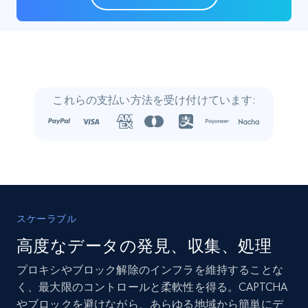
22.3K+
3.4K+
今すぐ購入
Crunchbase companies information
これらの支払い方法を受け付けています:
Name, URL, ID, Cb rank, Region, About,
Industries, Operating status, and more.
Business
人気
強化された
15.6K+
1.6K+
今すぐ購入
スケーラブル
高度なデータの発見、収集、処理
プロキシやブロック解除のインフラを維持することな
Linkedin job listings information
く、最大限のコントロールと柔軟性を得る。CAPTCHA
URL, Job posting id, Job title, Company name,
やブロックを避けながら、あらゆる地域から簡単にデ