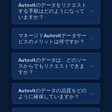
Jobid, Company name, Date posted parsed, Job
Autovitのデータをリクエスト
title, Description text, Benefits, Qualifications,
する手順はどのようになって
Job type, and more.
いますか？
Business
マネージドAutovitデータサー
ビスのメリットは何ですか？
6.5K+
761+
今すぐ購入
Autovitのデータは、どのソー
スからでもリクエストできま
Companies information enriched dataset
すか？
URL, ID lc, Name lc, Country code lc, Locations
lc, Followers lc, Employees in linkedin lc, About
lc, and more.
Autovitのデータの品質をどの
ように確保していますか？
Business
強化された