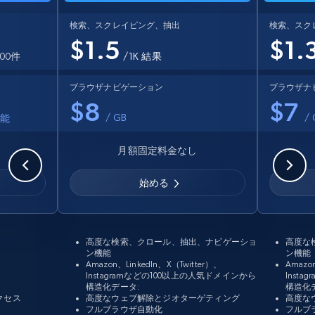
検索、スクレイピング、抽出
検索、スク
$1.5
$1.
00件
/1K 結果
ブラウザナビゲーション
ブラウザナ
$8
$7
/ GB
/
可能
月額固定料金なし
始める
高度な検索、クロール、抽出、ナビゲーショ
高度な
ン機能
ン機能
Amazon、LinkedIn、X（Twitter）、
Amazo
Instagramなどの100以上の人気ドメインから
Inst
構造化データ:
構造化
クセス
高度なウェブ解除とジオターゲティング
高度な
フルブラウザ自動化
フルブ