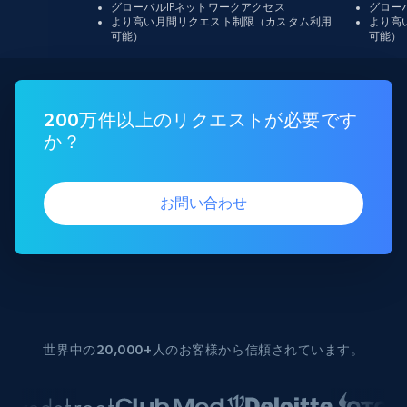
グローバルIPネットワークアクセス
グロー
より高い月間リクエスト制限（カスタム利用
より高
可能）
可能）
200万件以上のリクエストが必要です
か？
お問い合わせ
世界中の20,000+人のお客様から信頼されています。