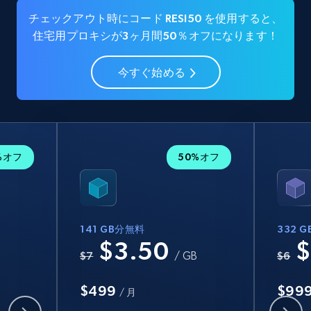
チェックアウト時にコード RESI50 を使用すると、
住宅用プロキシが3ヶ月間50％オフになります！
今すぐ始める
%オフ
50%オフ
141 GB分無料
332 
$3.50
$
B
$7
/ GB
$6
$499
$99
/ 月