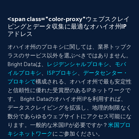
<span class="color-proxy"ウェブスクレイ
ピングとデータ収集に最適なオハイオ州IP
アドレス
オハイオ州のプロキシに関しては、業界トップク
ラスのサービス以外を選ぶべきではありません。
Bright Dataは、
レジデンシャル
プロキシ
、
モバ
イル
プロキシ
、
ISP
プロキシ
、
データセンター
・
プロキシで
構成される、オハイオ州で最も安定性
と信頼性に優れた受賞歴のあるIPネットワークで
す。 Bright Dataのオハイオ州IPを利用すれば、
データスクレイピングを拡張し、地理的制限なく
数分であらゆるウェブサイトにアクセス可能にな
ります。一般的な米国IPが必要ですか？
米国プロ
キシネットワーク
にご参加ください。