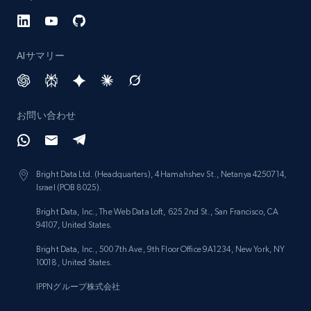
AIサマリー
お問い合わせ
Bright Data Ltd. (Headquarters), 4 Hamahshev St., Netanya 4250714,
Israel (POB 8025).
Bright Data, Inc., The Web Data Loft, 625 2nd St., San Francisco, CA
94107, United States.
Bright Data, Inc., 500 7th Ave, 9th Floor Office 9A1234, New York, NY
10018, United States.
IPPNグループ株式会社