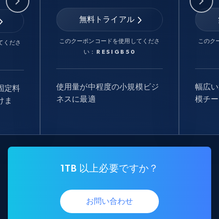
無料トライアル
このクーポンコードを使用してくださ
このク
てくださ
い：
RESIGB50
使用量が中程度の小規模ビジ
幅広い
固定料
ネスに最適
模チー
けま
1TB 以上必要ですか？
お問い合わせ