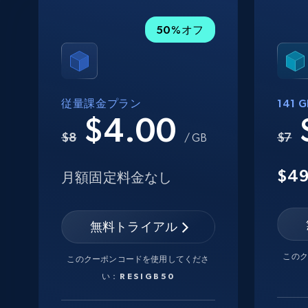
50%オフ
従量課金プラン
141
$4.00
$8
$7
/ GB
$4
月額固定料金なし
無料トライアル
この
このクーポンコードを使用してくださ
い：
RESIGB50