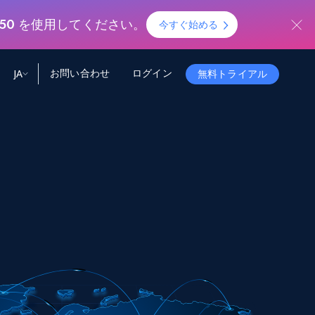
B50
を使用してください。
今すぐ始める
お問い合わせ
ログイン
JA
無料トライアル
ータ
ータと洞察
ソース
会社情報
Startup Program
Retail Intelligence
から始まる
NEW
リテールインサイト
$2000/mo
リアルタイムのECインサイトとAI搭載レコ
メンデーションを提供
パートナープログラム
Demo Agents
Managed Data
から始まる
マネージドデータサービス
$1500/mo
Acquisition
トラストセンター
カスタマイズされたエンタープライズグレ
Integrations
ードのデータ収集
SDK Bright
Deep Lookup
BETA
ウェブデータで複雑検索
Bright Initiative