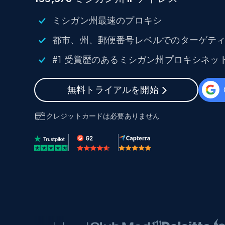
組み込みのブロック解除とホスティ
プロキシサービス
よるスクレイピングブラウザの設定
ミシガン州最速のプロキシ
住宅用プロキシ
から始まる
都市、州、郵便番号レベルでのターゲティン
$5
$2.5/G
50% OFF
#1 受賞歴のあるミシガン州プロキシネッ
プロキシサービス
から始まる
ISPプロキシ
$1.3/IP
住宅用プロキシ
無料トライアルを開始
50% OFF
400M+ 実際のピアデバイスからのグ
バルIP
クレジットカードは必要ありません
データセンタープロキシ
効率的なデータ抽出を実現する高速
性の高いプロキシ