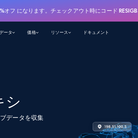
0%オフ
になります。チェックアウト時にコード
RESIG
用データ
価格
リソース
ドキュメント
AGENTIC WEB EXECUTION
データフィード
データ
デ
デ
リ
学習ハブ
検索と抽出
スクレーパー
スクレイパーAPI
から始まる
$1
$0.75/1k rec
決
壁でトレ
AIアプリがWebを検索・クロールできるよう
600以上のウェブサイトからリアルタイム
FREE TIER
にする
データを取得
ブログ
Scraper Studio
リンクトイン
eコマース
から始まる
エージェントブラウザ
$1/1k req
ソーシャルメディア
チャットGPT
ケーススタディ
FREE TIER
キシ
学習のた
エージェントがウェブサイトを閲覧し、行動
AIスクレイパースタジオ
ウェブ動
できるようにする
から始まる
どのサイトもデータパイプラインに変換
データセットマーケットプレイス
オンラインセミナー
エンジ
$250/100K rec
ブライトデータMCP
FREE
データセットマーケットプレイス
ェブデータを収集
ウェブを解き放つオールインワンツールキッ
から始まる
プロキシロケーション
Data Firehose
ットを
ト
事前収集された600以上のドメインからの
$0.2/1k HTML
データ
リンクトイン
eコマース
マスタークラス