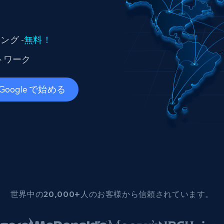
ングに
ソーシャルメディア
不動産
Data Firehose
ビデオ
Real-time web data, delivered as it’s
collected
から始まる
データセンタープロキシ
グ -
無料！
$0.9/IP
B
トワーク
ISPプロキシ
Google で始める
ロー
70万以上の完全準拠の静的住宅用プロキシ
で信頼
世界中の20,000+人のお客様から信頼されています。