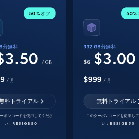
50%オフ
50
 GB分無料
332 GB分無料
$3.50
$3.0
$6
/ GB
99
$999
/ 月
/ 月
無料トライアル
無料トライアル
クーポンコードを使用してくださ
このクーポンコードを使用して
い：
RESIGB50
い：
RESIGB50