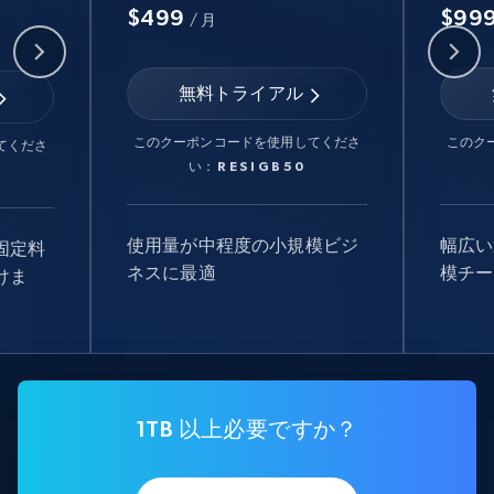
$499
$99
/ 月
無料トライアル
このクーポンコードを使用してくださ
このク
てくださ
い：
RESIGB50
使用量が中程度の小規模ビジ
幅広い
固定料
ネスに最適
模チー
けま
1TB 以上必要ですか？