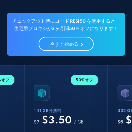
チェックアウト時にコード RESI50 を使用すると、
住宅用プロキシが3ヶ月間50％オフになります！
今すぐ始める
%オフ
50%オフ
141 GB分無料
332 
$3.50
$
B
$7
/ GB
$6