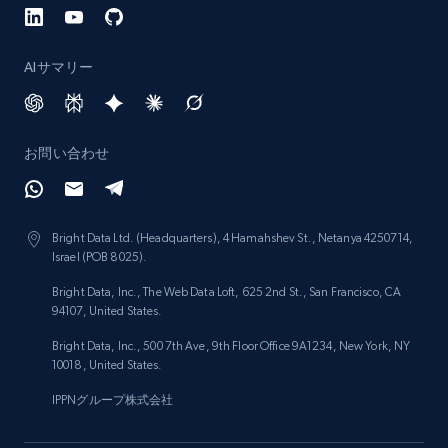
AIサマリー
お問い合わせ
Bright Data Ltd. (Headquarters), 4 Hamahshev St., Netanya 4250714,
Israel (POB 8025).
Bright Data, Inc., The Web Data Loft, 625 2nd St., San Francisco, CA
94107, United States.
Bright Data, Inc., 500 7th Ave, 9th Floor Office 9A1234, New York, NY
10018, United States.
IPPNグループ株式会社